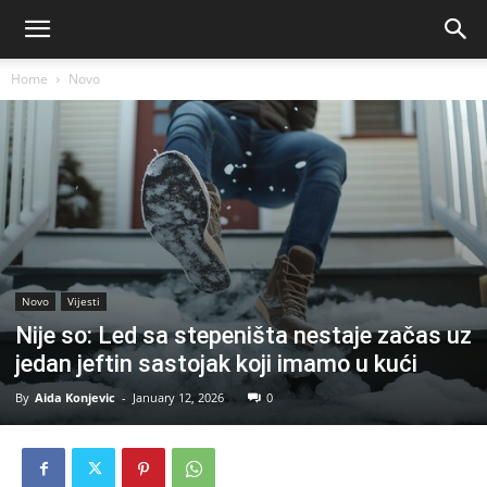
Home
Novo
Novo
Vijesti
Nije so: Led sa stepeništa nestaje začas uz
jedan jeftin sastojak koji imamo u kući
By
Aida Konjevic
-
January 12, 2026
0