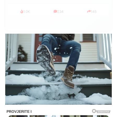
999
321
234