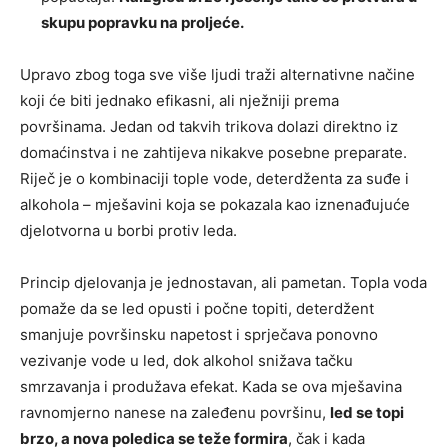
skupu popravku na proljeće.
Upravo zbog toga sve više ljudi traži alternativne načine
koji će biti jednako efikasni, ali nježniji prema
površinama. Jedan od takvih trikova dolazi direktno iz
domaćinstva i ne zahtijeva nikakve posebne preparate.
Riječ je o kombinaciji tople vode, deterdženta za suđe i
alkohola – mješavini koja se pokazala kao iznenađujuće
djelotvorna u borbi protiv leda.
Princip djelovanja je jednostavan, ali pametan. Topla voda
pomaže da se led opusti i počne topiti, deterdžent
smanjuje površinsku napetost i sprječava ponovno
vezivanje vode u led, dok alkohol snižava tačku
smrzavanja i produžava efekat. Kada se ova mješavina
ravnomjerno nanese na zaleđenu površinu,
led se topi
brzo, a nova poledica se teže formira
, čak i kada