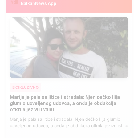
BalkanNews App
EKSKLUZIVNO
Kad se Marin suprug razbolio ona ga kupala,
pelene mu mijenjala: Jedno jutro je poslao po
čokoladu..
Kad se Marin suprug razbolio ona ga kupala, pelene mu
mijenjala: Jedno jutro je poslao po čokoladu..