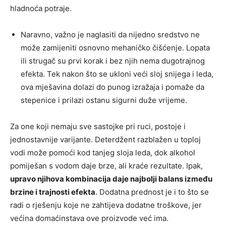
hladnoća potraje.
Naravno, važno je naglasiti da nijedno sredstvo ne
može zamijeniti osnovno mehaničko čišćenje. Lopata
ili strugač su prvi korak i bez njih nema dugotrajnog
efekta. Tek nakon što se ukloni veći sloj snijega i leda,
ova mješavina dolazi do punog izražaja i pomaže da
stepenice i prilazi ostanu sigurni duže vrijeme.
Za one koji nemaju sve sastojke pri ruci, postoje i
jednostavnije varijante. Deterdžent razblažen u toploj
vodi može pomoći kod tanjeg sloja leda, dok alkohol
pomiješan s vodom daje brze, ali kraće rezultate. Ipak,
upravo njihova kombinacija daje najbolji balans između
brzine i trajnosti efekta
. Dodatna prednost je i to što se
radi o rješenju koje ne zahtijeva dodatne troškove, jer
većina domaćinstava ove proizvode već ima.