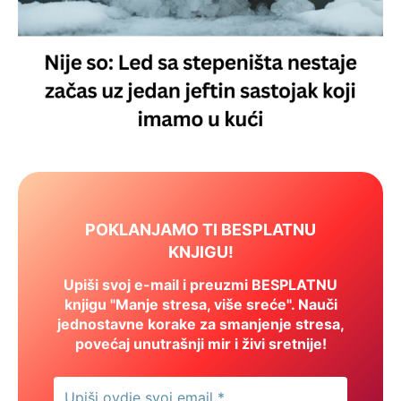
POKLANJAMO TI BESPLATNU
KNJIGU!
Upiši svoj e-mail i preuzmi BESPLATNU
knjigu "Manje stresa, više sreće". Nauči
jednostavne korake za smanjenje stresa,
povećaj unutrašnji mir i živi sretnije!