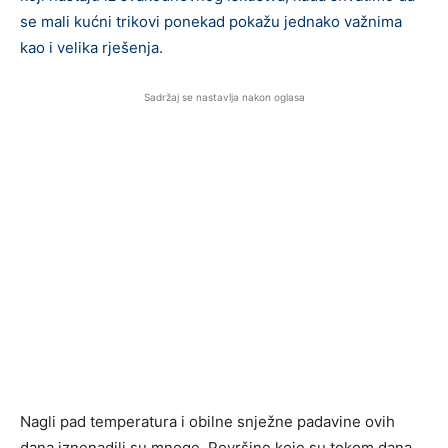
se mali kućni trikovi ponekad pokažu jednako važnima
kao i velika rješenja.
Sadržaj se nastavlja nakon oglasa
Nagli pad temperatura i obilne snježne padavine ovih
dana iznenadili su mnoge. Površine koje su tokom dana