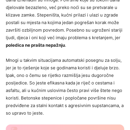
djelovale bezazleno, već preko noći su se pretvarale u
klizave zamke. Stepeništa, kućni prilazi i ulazi u zgrade
postali su mjesta na kojima jedan pogrešan korak može
završiti ozbiljnom povredom. Posebno su ugroženi stariji
ljudi, djeca i oni koji već imaju problema s kretanjem, jer
poledica ne prašta nepažnju
.
Mnogi u takvim situacijama automatski posegnu za solju,
jer je to rješenje koje se godinama koristi i djeluje brzo.
Ipak, ono o čemu se rijetko razmišlja jesu dugoročne
posljedice. So jeste efikasna kada je riječ o cestama i
asfaltu, ali u kućnim uslovima često pravi više štete nego
koristi. Betonske stepenice i popločane površine nisu
predviđene za stalni kontakt s agresivnim supstancama, a
so upravo to jeste.