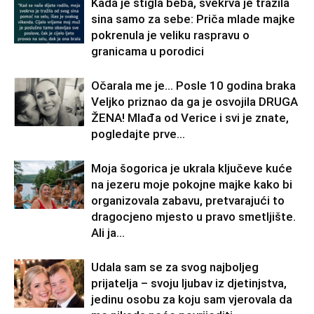
Kada je stigla beba, svekrva je tražila
sina samo za sebe: Priča mlade majke
pokrenula je veliku raspravu o
granicama u porodici
Očarala me je… Posle 10 godina braka
Veljko priznao da ga je osvojila DRUGA
ŽENA! Mlađa od Verice i svi je znate,
pogledajte prve...
Moja šogorica je ukrala ključeve kuće
na jezeru moje pokojne majke kako bi
organizovala zabavu, pretvarajući to
dragocjeno mjesto u pravo smetljište.
Ali ja...
Udala sam se za svog najboljeg
prijatelja – svoju ljubav iz djetinjstva,
jedinu osobu za koju sam vjerovala da