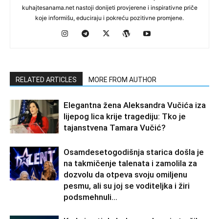
kuhajtesanama.net nastoji donijeti provjerene i inspirativne priče
koje informišu, educiraju i pokreću pozitivne promjene.
RELATED ARTICLES
MORE FROM AUTHOR
Elegantna žena Aleksandra Vučića iza
lijepog lica krije tragediju: Tko je
tajanstvena Tamara Vučić?
Osamdesetogodišnja starica došla je
na takmičenje talenata i zamolila za
dozvolu da otpeva svoju omiljenu
pesmu, ali su joj se voditeljka i žiri
podsmehnuli...