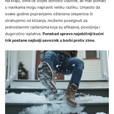
Na kraju, zima će uvijek donositi izazove, ali mali pomaci
u navikama mogu napraviti veliku razliku. Umjesto da
svake godine popravljamo oštećene stepenice ili
strahujemo od klizanja, možemo posegnuti za
jednostavnim rješenjima koja su efikasna, povoljnija i
dugoročno isplativa.
Ponekad upravo najobičniji kućni
trik postane najbolji saveznik u borbi protiv zime.