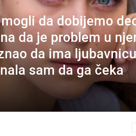
mogli da dobijemo de
rna da je problem u nj
znao da ima ljubavnicu
 znala sam da ga čeka