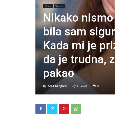
Novo
Vijesti
Nikako nismo 
bila sam sigu
Kada mi je pri
da je trudna,
pakao
By
Aida Konjevic
-
July 11, 2025
0