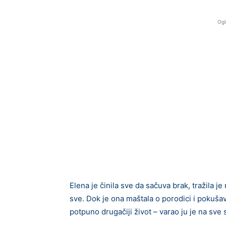
Ogl
Elena je činila sve da sačuva brak, tražila j
sve. Dok je ona maštala o porodici i pokuša
potpuno drugačiji život – varao ju je na sve s