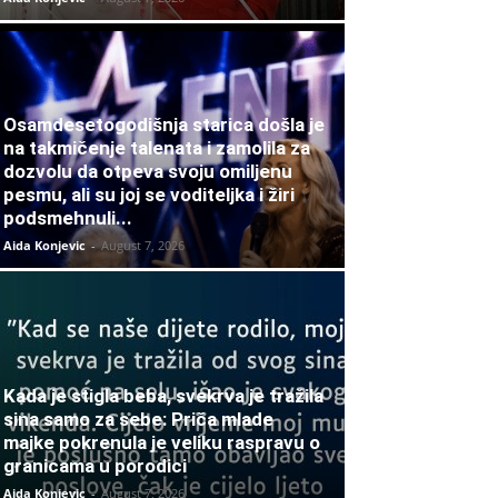
Osamdesetogodišnja starica došla je
na takmičenje talenata i zamolila za
dozvolu da otpeva svoju omiljenu
pesmu, ali su joj se voditeljka i žiri
podsmehnuli...
Aida Konjevic
-
August 7, 2026
Kada je stigla beba, svekrva je tražila
sina samo za sebe: Priča mlade
majke pokrenula je veliku raspravu o
granicama u porodici
Aida Konjevic
-
August 7, 2026