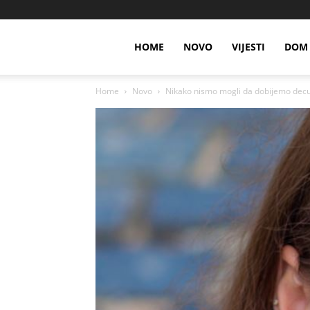
HOME
NOVO
VIJESTI
DOM 
Home
Novo
Nikako nismo mogli da dobijemo decu,