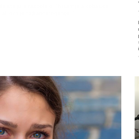
litice i stradala: Njen dečko Ilija glumio
, a onda je obdukcija otkrila jezivu istinu
ce i stradala: Njen dečko Ilija glumio ucveljenog udovca, a
ila jezivu istinu
45