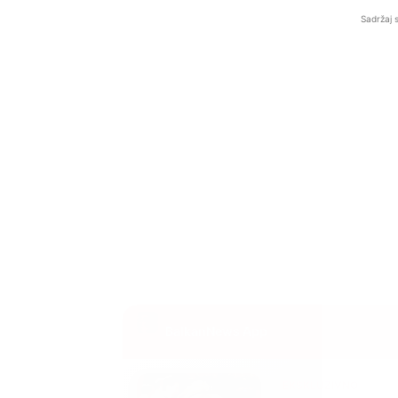
Sadržaj 
BalkanNews App
EKSKLUZIVNO