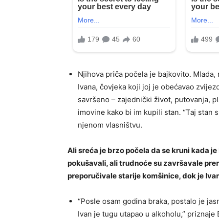
Njihova priča počela je bajkovito. Mlada, 
Ivana, čovjeka koji joj je obećavao zvije
savršeno – zajednički život, putovanja, pl
imovine kako bi im kupili stan. “Taj stan 
njenom vlasništvu.
Ali sreća je brzo počela da se kruni kada j
pokušavali, ali trudnoće su završavale prera
preporučivale starije komšinice, dok je Ivan
“Posle osam godina braka, postalo je jas
Ivan je tugu utapao u alkoholu,” priznaje