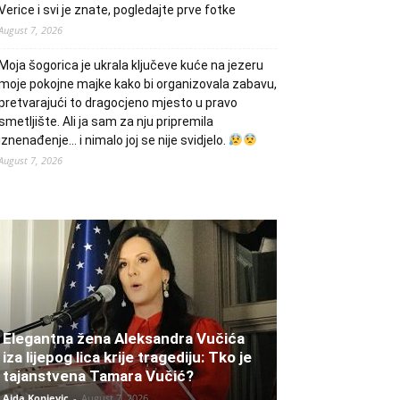
Verice i svi je znate, pogledajte prve fotke
August 7, 2026
Moja šogorica je ukrala ključeve kuće na jezeru
moje pokojne majke kako bi organizovala zabavu,
pretvarajući to dragocjeno mjesto u pravo
smetljište. Ali ja sam za nju pripremila
iznenađenje… i nimalo joj se nije svidjelo.
August 7, 2026
Elegantna žena Aleksandra Vučića
iza lijepog lica krije tragediju: Tko je
tajanstvena Tamara Vučić?
Aida Konjevic
-
August 7, 2026