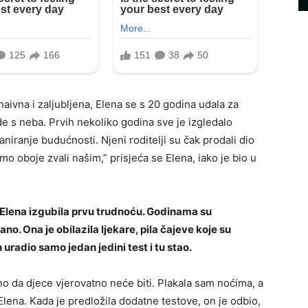
naivna i zaljubljena, Elena se s 20 godina udala za
zde s neba. Prvih nekoliko godina sve je izgledalo
aniranje budućnosti. Njeni roditelji su čak prodali dio
smo oboje zvali našim,” prisjeća se Elena, iako je bio u
e Elena izgubila prvu trudnoću. Godinama su
no. Ona je obilazila ljekare, pila čajeve koje su
 uradio samo jedan jedini test i tu stao.
no da djece vjerovatno neće biti. Plakala sam noćima, a
 Elena. Kada je predložila dodatne testove, on je odbio,