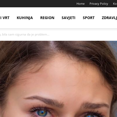
Home
Privacy Policy
Ko
I VRT
KUHINJA
REGION
SAVJETI
SPORT
ZDRAVL
 bila sam sigurna da je problem...