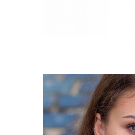
Marija je pala sa 
ucveljenog udovca
Marija je pala sa liti
onda je obdukcija otkr
1.0K
234
1