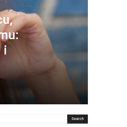
cu,
emu:
 i