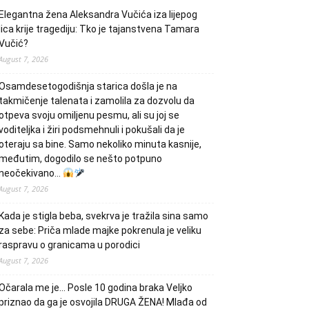
Elegantna žena Aleksandra Vučića iza lijepog
lica krije tragediju: Tko je tajanstvena Tamara
Vučić?
August 7, 2026
Osamdesetogodišnja starica došla je na
takmičenje talenata i zamolila za dozvolu da
otpeva svoju omiljenu pesmu, ali su joj se
voditeljka i žiri podsmehnuli i pokušali da je
oteraju sa bine. Samo nekoliko minuta kasnije,
međutim, dogodilo se nešto potpuno
neočekivano…
August 7, 2026
Kada je stigla beba, svekrva je tražila sina samo
za sebe: Priča mlade majke pokrenula je veliku
raspravu o granicama u porodici
August 7, 2026
Očarala me je… Posle 10 godina braka Veljko
priznao da ga je osvojila DRUGA ŽENA! Mlađa od