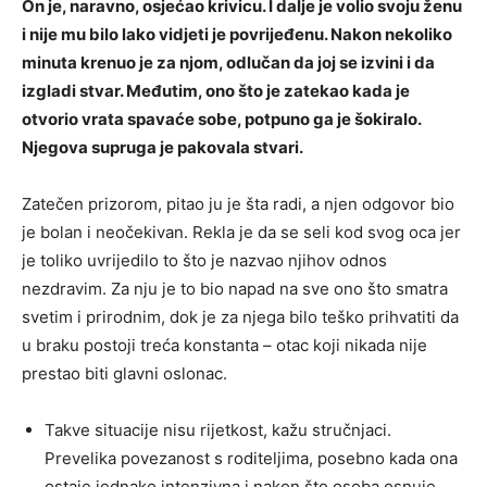
On je, naravno, osjećao krivicu. I dalje je volio svoju ženu
i nije mu bilo lako vidjeti je povrijeđenu. Nakon nekoliko
minuta krenuo je za njom, odlučan da joj se izvini i da
izgladi stvar. Međutim, ono što je zatekao kada je
otvorio vrata spavaće sobe, potpuno ga je šokiralo.
Njegova supruga je pakovala stvari.
Zatečen prizorom, pitao ju je šta radi, a njen odgovor bio
je bolan i neočekivan. Rekla je da se seli kod svog oca jer
je toliko uvrijedilo to što je nazvao njihov odnos
nezdravim. Za nju je to bio napad na sve ono što smatra
svetim i prirodnim, dok je za njega bilo teško prihvatiti da
u braku postoji treća konstanta – otac koji nikada nije
prestao biti glavni oslonac.
Takve situacije nisu rijetkost, kažu stručnjaci.
Prevelika povezanost s roditeljima, posebno kada ona
ostaje jednako intenzivna i nakon što osoba osnuje