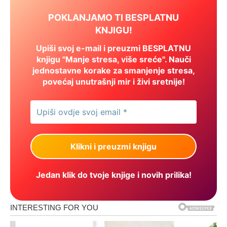
POKLANJAMO TI BESPLATNU
KNJIGU!
Upiši svoj e-mail i preuzmi BESPLATNU
knjigu "Manje stresa, više sreće". Nauči
jednostavne korake za smanjenje stresa,
povećaj unutrašnji mir i živi sretnije!
Jedan klik do tvoje knjige i novih prilika!