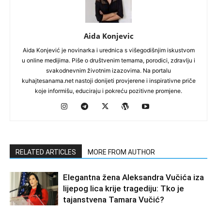
Aida Konjevic
Aida Konjević je novinarka i urednica s višegodišnjim iskustvom
u online medijima. Piše o društvenim temama, porodici, zdravlju i
svakodnevnim životnim izazovima. Na portalu
kuhajtesanama.net nastoji donijeti provjerene i inspirativne priče
koje informišu, educiraju i pokreću pozitivne promjene.
RELATED ARTICLES
MORE FROM AUTHOR
Elegantna žena Aleksandra Vučića iza
lijepog lica krije tragediju: Tko je
tajanstvena Tamara Vučić?