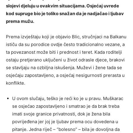
slojevi djeluju u ovakvim situacijama. Osjećaj uvrede
kod supruge bio je toliko snažan da je nadjačao i ljubav
prema mužu.
Prema izvještaju koji je objavio Blic, stručnjaci na Balkanu
ističu da su porodice ovdje često tradicionalno vezane, a
ta povezanost može biti i prednost i teret. Kada roditelji
ostaju pretjerano uključeni u život odrasle djece, brakovi
se stavljaju na ozbiljna iskušenja. Muževi i žene tada se
osjećaju zapostavljeno, a osjećaj nesigurnosti prerasta u
konflikte.
U ovom slučaju, teško je reći ko je u pravu. Muškarac
se osjećao zapostavljeno i smatrao je da brak treba
imati svoje granice privatnosti, dok je žena bila
povrijeđena jer joj je ljubav prema ocu dovedena u
pitanje. Jedna riječ – “bolesno” – bila je dovoljna da