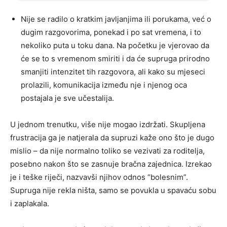
Nije se radilo o kratkim javljanjima ili porukama, već o
dugim razgovorima, ponekad i po sat vremena, i to
nekoliko puta u toku dana. Na početku je vjerovao da
će se to s vremenom smiriti i da će supruga prirodno
smanjiti intenzitet tih razgovora, ali kako su mjeseci
prolazili, komunikacija između nje i njenog oca
postajala je sve učestalija.
U jednom trenutku, više nije mogao izdržati. Skupljena
frustracija ga je natjerala da supruzi kaže ono što je dugo
mislio – da nije normalno toliko se vezivati za roditelja,
posebno nakon što se zasnuje bračna zajednica. Izrekao
je i teške riječi, nazvavši njihov odnos “bolesnim”.
Supruga nije rekla ništa, samo se povukla u spavaću sobu
i zaplakala.