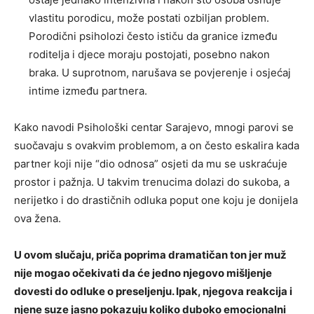
vlastitu porodicu, može postati ozbiljan problem.
Porodični psiholozi često ističu da granice između
roditelja i djece moraju postojati, posebno nakon
braka. U suprotnom, narušava se povjerenje i osjećaj
intime između partnera.
Kako navodi Psihološki centar Sarajevo, mnogi parovi se
suočavaju s ovakvim problemom, a on često eskalira kada
partner koji nije “dio odnosa” osjeti da mu se uskraćuje
prostor i pažnja. U takvim trenucima dolazi do sukoba, a
nerijetko i do drastičnih odluka poput one koju je donijela
ova žena.
U ovom slučaju, priča poprima dramatičan ton jer muž
nije mogao očekivati da će jedno njegovo mišljenje
dovesti do odluke o preseljenju. Ipak, njegova reakcija i
njene suze jasno pokazuju koliko duboko emocionalni