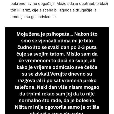
pokrene lavinu događaja. Možda da je upotrijebio blaži
ton ili izraz, cijela scena bi izgledala drugačije, ali
emocije su ga nadvladale.