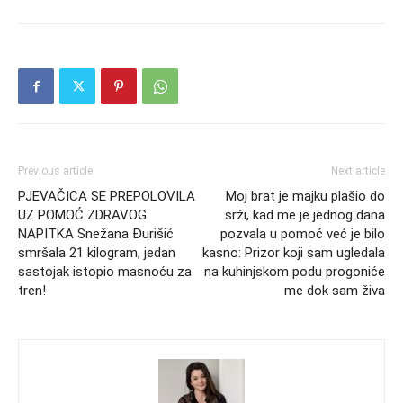
Previous article
Next article
PJEVAČICA SE PREPOLOVILA
Moj brat je majku plašio do
UZ POMOĆ ZDRAVOG
srži, kad me je jednog dana
NAPITKA Snežana Đurišić
pozvala u pomoć već je bilo
smršala 21 kilogram, jedan
kasno: Prizor koji sam ugledala
sastojak istopio masnoću za
na kuhinjskom podu progoniće
tren!
me dok sam živa