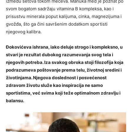
između setova tokom mečeva. Manuka med je poznat po
svom bogatom sadržaju vitamina B kompleksa, kao i
prisustvu minerala poput kalijuma, cinka, magnezijuma i
gvožđa, što ga čini savršenim dodatkom sportisti
njegovog kalibra.
Đokovićeva ishrana, iako deluje strogo i kompleksno, u
stvari je rezultat dubokog razumevanja svog tela i
njegovih potreba. Iza svakog obroka stoji filozofija koja
podrazumeva poštovanje prema telu, životnoj sredini i
životinjama. Njegova doslednost i posvećenost
zdravom životu služe kao inspiracija ne samo
sportistima, već svima koji teže optimalnom zdravlju i
balansu.