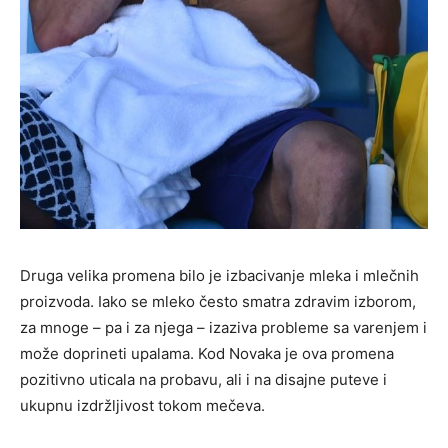
Druga velika promena bilo je izbacivanje mleka i mlečnih
proizvoda. Iako se mleko često smatra zdravim izborom,
za mnoge – pa i za njega – izaziva probleme sa varenjem i
može doprineti upalama. Kod Novaka je ova promena
pozitivno uticala na probavu, ali i na disajne puteve i
ukupnu izdržljivost tokom mečeva.