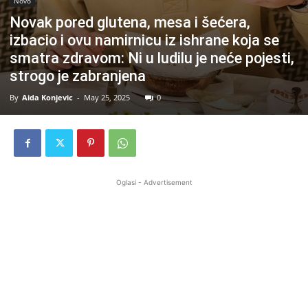
Novo
Novak pored glutena, mesa i šećera,
izbacio i ovu namirnicu iz ishrane koja se
smatra zdravom: Ni u ludilu je neće pojesti,
strogo je zabranjena
By
Aida Konjevic
-
May 25, 2025
0
Oglasi - Advertisement