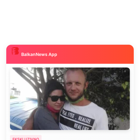
BalkanNews App
EKSKLUZIVNO