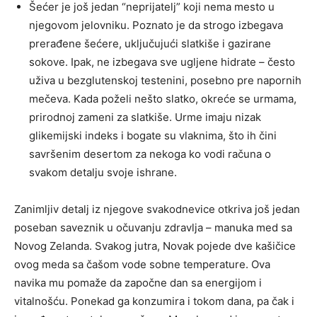
Šećer je još jedan “neprijatelj” koji nema mesto u
njegovom jelovniku. Poznato je da strogo izbegava
prerađene šećere, uključujući slatkiše i gazirane
sokove. Ipak, ne izbegava sve ugljene hidrate – često
uživa u bezglutenskoj testenini, posebno pre napornih
mečeva. Kada poželi nešto slatko, okreće se urmama,
prirodnoj zameni za slatkiše. Urme imaju nizak
glikemijski indeks i bogate su vlaknima, što ih čini
savršenim desertom za nekoga ko vodi računa o
svakom detalju svoje ishrane.
Zanimljiv detalj iz njegove svakodnevice otkriva još jedan
poseban saveznik u očuvanju zdravlja – manuka med sa
Novog Zelanda. Svakog jutra, Novak pojede dve kašičice
ovog meda sa čašom vode sobne temperature. Ova
navika mu pomaže da započne dan sa energijom i
vitalnošću. Ponekad ga konzumira i tokom dana, pa čak i