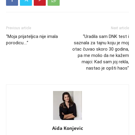
Previous article
Next article
“Moja prijateljica nije imala
“Uradila sam DNK test i
porodicu….”
saznala za tajnu koju je moj
otac čuvao skoro 30 godina,
pa me molio da ne kažem
majci: Kad sam joj rekla,
nastao je opšti haos”
Aida Konjevic