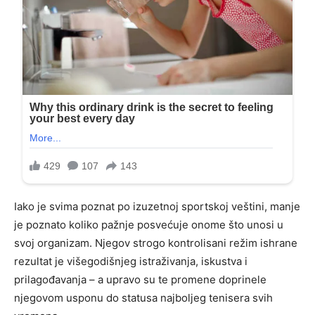
Iako je svima poznat po izuzetnoj sportskoj veštini, manje
je poznato koliko pažnje posvećuje onome što unosi u
svoj organizam. Njegov strogo kontrolisani režim ishrane
rezultat je višegodišnjeg istraživanja, iskustva i
prilagođavanja – a upravo su te promene doprinele
njegovom usponu do statusa najboljeg tenisera svih