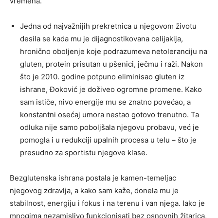
vremena.
Jedna od najvažnijih prekretnica u njegovom životu
desila se kada mu je dijagnostikovana celijakija,
hronično oboljenje koje podrazumeva netoleranciju na
gluten, protein prisutan u pšenici, ječmu i raži. Nakon
što je 2010. godine potpuno eliminisao gluten iz
ishrane, Đoković je doživeo ogromne promene. Kako
sam ističe, nivo energije mu se znatno povećao, a
konstantni osećaj umora nestao gotovo trenutno. Ta
odluka nije samo poboljšala njegovu probavu, već je
pomogla i u redukciji upalnih procesa u telu – što je
presudno za sportistu njegove klase.
Bezglutenska ishrana postala je kamen-temeljac
njegovog zdravlja, a kako sam kaže, donela mu je
stabilnost, energiju i fokus i na terenu i van njega. Iako je
mnogima nezamislivo funkcionisati bez osnovnih žitarica,