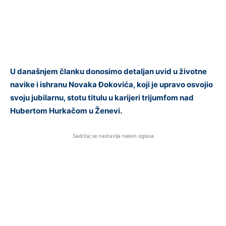
U današnjem članku donosimo detaljan uvid u životne
navike i ishranu Novaka Đokovića, koji je upravo osvojio
svoju jubilarnu, stotu titulu u karijeri trijumfom nad
Hubertom Hurkačom u Ženevi.
Sadržaj se nastavlja nakon oglasa