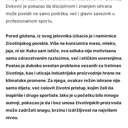
Đoković je pokazao da disciplinom i znanjem ishrana
može postati ne samo podrška, već i glavni saveznik u
profesionalnom sportu.
Pored glutena, iz svog jelovnika izbacio je i namirnice
životinjskog porekla. Više ne konzumira meso, mleko,
jaja, ni sir. Kako sam ističe, ova odluka nije motivisana
samo zdravstvenim razlozima, već i etičkim uverenjima.
Postao je duboko svestan problema vezanih za tretman
životinja, kao i uticaja industrijske proizvodnje hrane na
klimatske promene. Za njega, ovakav režim ishrane nije
samo dijeta, već celovit životni pristup, kojim želi da
inspiriše i druge sportiste. Iako je u početku bilo mnogo
sumnji, pokazao je da i bez unosa životinjskih proizvoda
može zadržati snagu, brzinu i izdržljivost na najvišem
nivou.