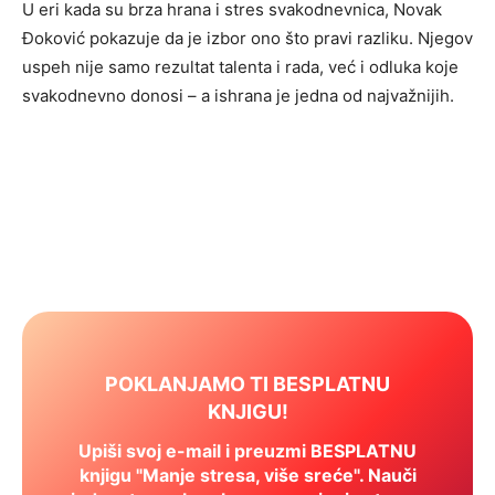
U eri kada su brza hrana i stres svakodnevnica, Novak
Đoković pokazuje da je izbor ono što pravi razliku. Njegov
uspeh nije samo rezultat talenta i rada, već i odluka koje
svakodnevno donosi – a ishrana je jedna od najvažnijih.
POKLANJAMO TI BESPLATNU
KNJIGU!
Upiši svoj e-mail i preuzmi BESPLATNU
knjigu "Manje stresa, više sreće". Nauči