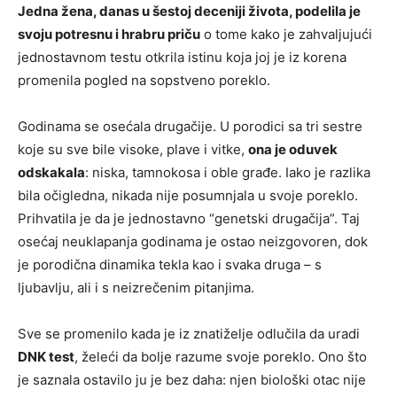
Jedna žena, danas u šestoj deceniji života, podelila je
svoju potresnu i hrabru priču
o tome kako je zahvaljujući
jednostavnom testu otkrila istinu koja joj je iz korena
promenila pogled na sopstveno poreklo.
Godinama se osećala drugačije. U porodici sa tri sestre
koje su sve bile visoke, plave i vitke,
ona je oduvek
odskakala
: niska, tamnokosa i oble građe. Iako je razlika
bila očigledna, nikada nije posumnjala u svoje poreklo.
Prihvatila je da je jednostavno “genetski drugačija”. Taj
osećaj neuklapanja godinama je ostao neizgovoren, dok
je porodična dinamika tekla kao i svaka druga – s
ljubavlju, ali i s neizrečenim pitanjima.
Sve se promenilo kada je iz znatiželje odlučila da uradi
DNK test
, želeći da bolje razume svoje poreklo. Ono što
je saznala ostavilo ju je bez daha: njen biološki otac nije