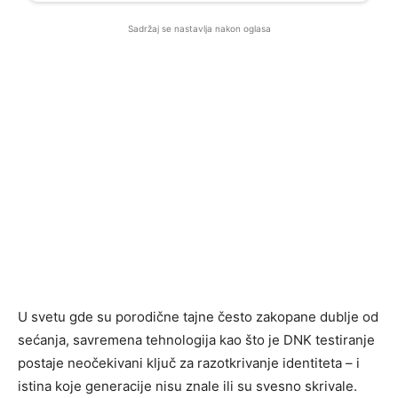
Sadržaj se nastavlja nakon oglasa
U svetu gde su porodične tajne često zakopane dublje od
sećanja, savremena tehnologija kao što je DNK testiranje
postaje neočekivani ključ za razotkrivanje identiteta – i
istina koje generacije nisu znale ili su svesno skrivale.