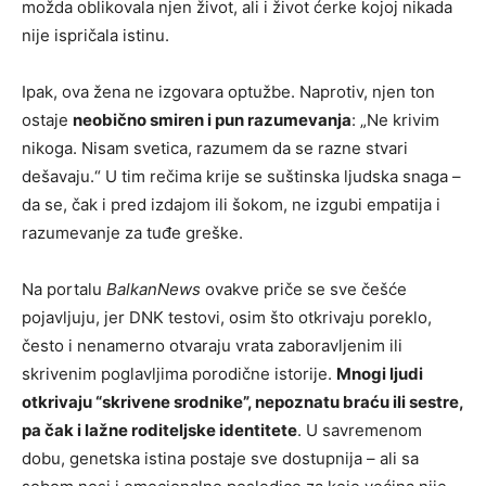
možda oblikovala njen život, ali i život ćerke kojoj nikada
nije ispričala istinu.
Ipak, ova žena ne izgovara optužbe. Naprotiv, njen ton
ostaje
neobično smiren i pun razumevanja
: „Ne krivim
nikoga. Nisam svetica, razumem da se razne stvari
dešavaju.“ U tim rečima krije se suštinska ljudska snaga –
da se, čak i pred izdajom ili šokom, ne izgubi empatija i
razumevanje za tuđe greške.
Na portalu
BalkanNews
ovakve priče se sve češće
pojavljuju, jer DNK testovi, osim što otkrivaju poreklo,
često i nenamerno otvaraju vrata zaboravljenim ili
skrivenim poglavljima porodične istorije.
Mnogi ljudi
otkrivaju “skrivene srodnike”, nepoznatu braću ili sestre,
pa čak i lažne roditeljske identitete
. U savremenom
dobu, genetska istina postaje sve dostupnija – ali sa