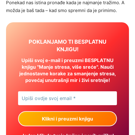
Ponekad nas istina pronađe kada je najmanje tražimo. A
možda je baš tada – kad smo spremni da je primimo.
POKLANJAMO TI BESPLATNU
KNJIGU!
Upiši svoj e-mail i preuzmi BESPLATNU
knjigu "Manje stresa, više sreće". Nauči
jednostavne korake za smanjenje stresa,
povećaj unutrašnji mir i živi sretnije!