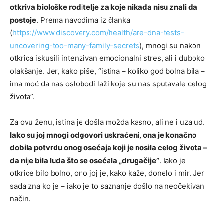
otkriva biološke roditelje za koje nikada nisu znali da
postoje
. Prema navodima iz članka
(
https://www.discovery.com/health/are-dna-tests-
uncovering-too-many-family-secrets
), mnogi su nakon
otkrića iskusili intenzivan emocionalni stres, ali i duboko
olakšanje. Jer, kako piše, “istina – koliko god bolna bila –
ima moć da nas oslobodi laži koje su nas sputavale celog
života”.
Za ovu ženu, istina je došla možda kasno, ali ne i uzalud.
Iako su joj mnogi odgovori uskraćeni, ona je konačno
dobila potvrdu onog osećaja koji je nosila celog života –
da nije bila luda što se osećala „drugačije”
. Iako je
otkriće bilo bolno, ono joj je, kako kaže, donelo i mir. Jer
sada zna ko je – iako je to saznanje došlo na neočekivan
način.