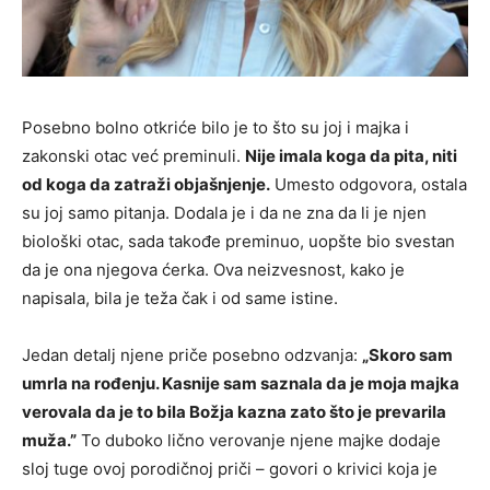
Posebno bolno otkriće bilo je to što su joj i majka i
zakonski otac već preminuli.
Nije imala koga da pita, niti
od koga da zatraži objašnjenje.
Umesto odgovora, ostala
su joj samo pitanja. Dodala je i da ne zna da li je njen
biološki otac, sada takođe preminuo, uopšte bio svestan
da je ona njegova ćerka. Ova neizvesnost, kako je
napisala, bila je teža čak i od same istine.
Jedan detalj njene priče posebno odzvanja:
„Skoro sam
umrla na rođenju. Kasnije sam saznala da je moja majka
verovala da je to bila Božja kazna zato što je prevarila
muža.”
To duboko lično verovanje njene majke dodaje
sloj tuge ovoj porodičnoj priči – govori o krivici koja je