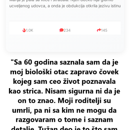
ucveljenog udovca, a onda je obdukcija otkrila jezivu istinu
1.0K
234
145