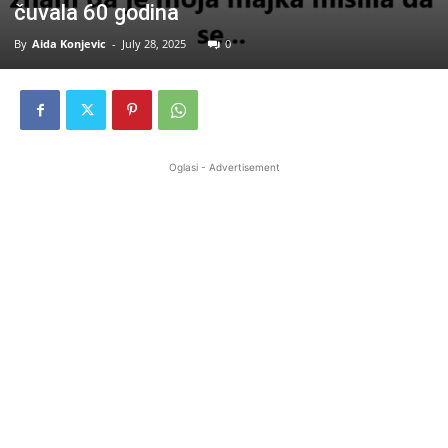
čuvala 60 godina
By
Aida Konjevic
-
July 28, 2025
0
Oglasi - Advertisement