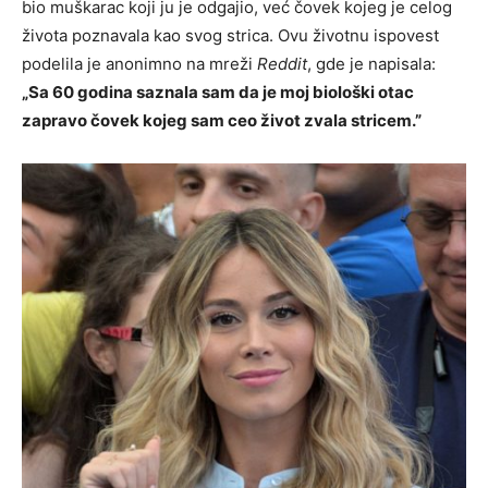
bio muškarac koji ju je odgajio, već čovek kojeg je celog
života poznavala kao svog strica. Ovu životnu ispovest
podelila je anonimno na mreži
Reddit
, gde je napisala:
„Sa 60 godina saznala sam da je moj biološki otac
zapravo čovek kojeg sam ceo život zvala stricem.”