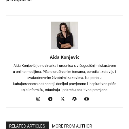
Aida Konjevic
Aida Konjević je novinarka i urednica s višegodišnjim iskustvom
u online medijima. Piše o društvenim temama, porodici, zdravlju i
svakodnevnim životnim izazovima. Na portalu
kuhajtesanama.net nastoji donijeti provjerene i inspirativne priče
koje informišu, educiraju i pokreću pozitivne promjene.
RELATED ARTICLES
MORE FROM AUTHOR