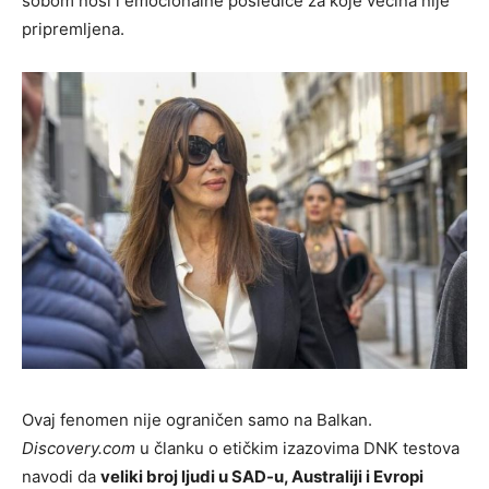
sobom nosi i emocionalne posledice za koje većina nije
pripremljena.
Ovaj fenomen nije ograničen samo na Balkan.
Discovery.com
u članku o etičkim izazovima DNK testova
navodi da
veliki broj ljudi u SAD-u, Australiji i Evropi