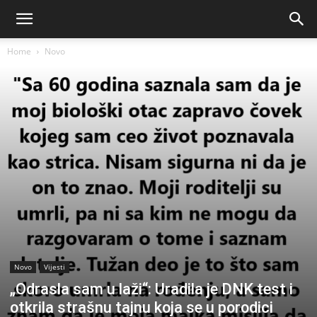
Home
Novo
Novo
Vijesti
„Odrasla sam u laži“: Uradila je DNK test i
otkrila strašnu tajnu koja se u porodici