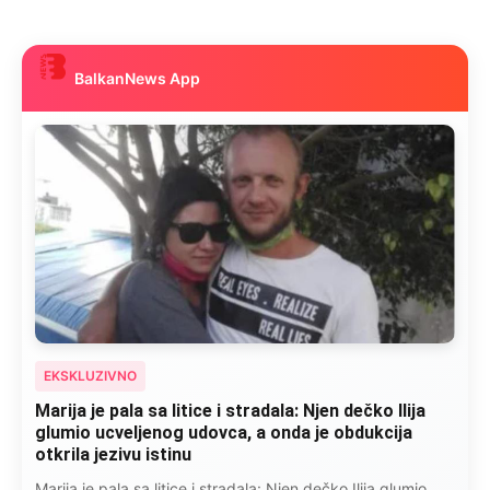
BalkanNews App
EKSKLUZIVNO
Marija je pala sa litice i stradala: Njen dečko Ilija
glumio ucveljenog udovca, a onda je obdukcija
otkrila jezivu istinu
Marija je pala sa litice i stradala: Njen dečko Ilija glumio