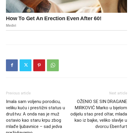
Previous article
Next article
Imala sam voljenu porodicu,
OŽENIO SE SIN DRAGANE
veliku kuću i prestižni status u
MIRKOVIĆ Marko u bijelom
društvu: A onda nas je muž
odijelu stao pred oltar, mlada
ostavio kao staru krpu zbog
kao iz bajke, veliko slavlje u
mlađe ljubavnice – sad jedva
dvorcu Ebenfurt
preživljavamo