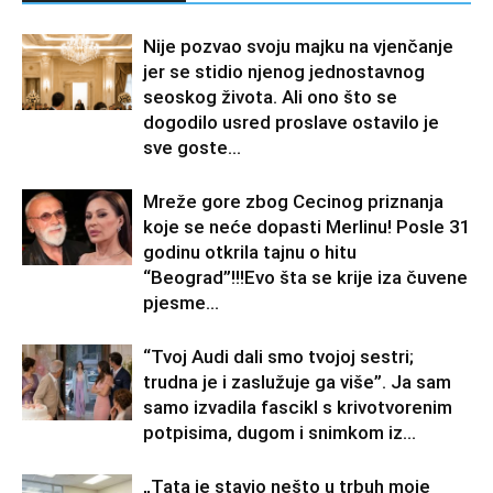
Nije pozvao svoju majku na vjenčanje
jer se stidio njenog jednostavnog
seoskog života. Ali ono što se
dogodilo usred proslave ostavilo je
sve goste...
Mreže gore zbog Cecinog priznanja
koje se neće dopasti Merlinu! Posle 31
godinu otkrila tajnu o hitu
“Beograd”!!!Evo šta se krije iza čuvene
pjesme...
“Tvoj Audi dali smo tvojoj sestri;
trudna je i zaslužuje ga više”. Ja sam
samo izvadila fascikl s krivotvorenim
potpisima, dugom i snimkom iz...
„Tata je stavio nešto u trbuh moje