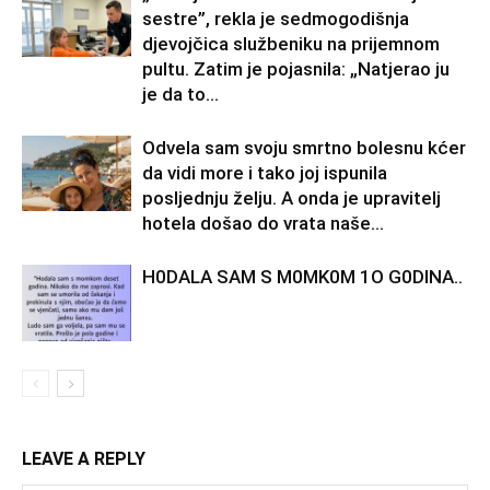
sestre”, rekla je sedmogodišnja
djevojčica službeniku na prijemnom
pultu. Zatim je pojasnila: „Natjerao ju
je da to...
Odvela sam svoju smrtno bolesnu kćer
da vidi more i tako joj ispunila
posljednju želju. A onda je upravitelj
hotela došao do vrata naše...
H0DALA SAM S M0MK0M 1O G0DINA..
LEAVE A REPLY