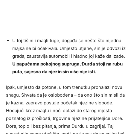
U toj tišini i magli tuge, događa se nešto što nijedna
majka ne bi očekivala. Umjesto utjehe, sin je odvozi iz
grada, zaustavlja automobil i hladno joj kaže da izađe.
U papučama pokojnog supruga, Đurđa stoji na rubu
puta, svjesna da njezin sin više nije isti.
Ipak, umjesto da potone, u tom trenutku pronalazi novu
snagu. Shvata da je oslobođena – da ono što sin misli da
je kazna, zapravo postaje početak njezine slobode.
Hodajući kroz maglu i noć, dolazi do starog mjesta
poznatog iz prošlosti, trgovine njezine prijateljice Dore.
Dora, toplo i bez pitanja, prima Đurđu u zagrljaj. Taj
susret nije samo utočište, već i prvi znak da se svijet još