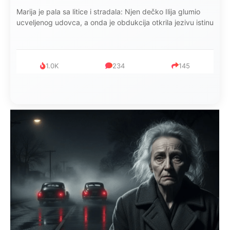
Marija je pala sa litice i stradala: Njen dečko Ilija glumio
ucveljenog udovca, a onda je obdukcija otkrila jezivu istinu
1.0K
234
145