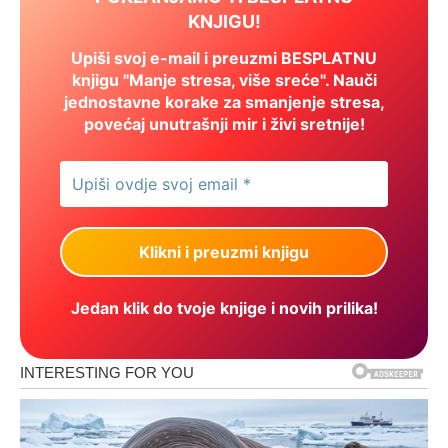
KNJIGU!
Upiši svoj e-mail i preuzmi BESPLATNU
knjigu "Manje stresa, više sreće". Nauči
jednostavne korake za smanjenje stresa,
povećaj unutrašnji mir i živi sretnije!
Jedan klik do tvoje knjige i novih prilika!