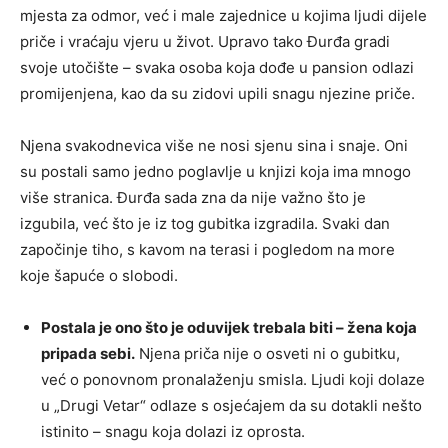
mjesta za odmor, već i male zajednice u kojima ljudi dijele
priče i vraćaju vjeru u život. Upravo tako Đurđa gradi
svoje utočište – svaka osoba koja dođe u pansion odlazi
promijenjena, kao da su zidovi upili snagu njezine priče.
Njena svakodnevica više ne nosi sjenu sina i snaje. Oni
su postali samo jedno poglavlje u knjizi koja ima mnogo
više stranica. Đurđa sada zna da nije važno što je
izgubila, već što je iz tog gubitka izgradila. Svaki dan
započinje tiho, s kavom na terasi i pogledom na more
koje šapuće o slobodi.
Postala je ono što je oduvijek trebala biti – žena koja
pripada sebi.
Njena priča nije o osveti ni o gubitku,
već o ponovnom pronalaženju smisla. Ljudi koji dolaze
u „Drugi Vetar“ odlaze s osjećajem da su dotakli nešto
istinito – snagu koja dolazi iz oprosta.