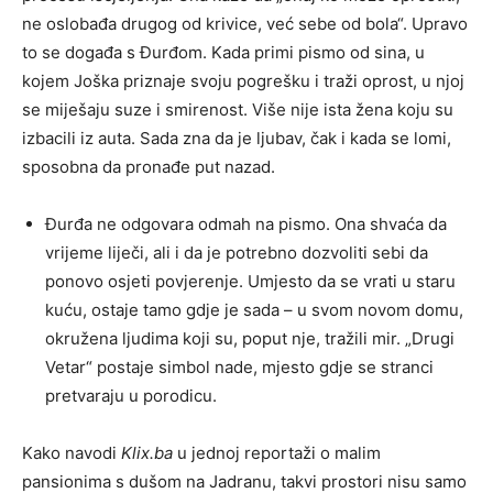
ne oslobađa drugog od krivice, već sebe od bola“. Upravo
to se događa s Đurđom. Kada primi pismo od sina, u
kojem Joška priznaje svoju pogrešku i traži oprost, u njoj
se miješaju suze i smirenost. Više nije ista žena koju su
izbacili iz auta. Sada zna da je ljubav, čak i kada se lomi,
sposobna da pronađe put nazad.
Đurđa ne odgovara odmah na pismo. Ona shvaća da
vrijeme liječi, ali i da je potrebno dozvoliti sebi da
ponovo osjeti povjerenje. Umjesto da se vrati u staru
kuću, ostaje tamo gdje je sada – u svom novom domu,
okružena ljudima koji su, poput nje, tražili mir. „Drugi
Vetar“ postaje simbol nade, mjesto gdje se stranci
pretvaraju u porodicu.
Kako navodi
Klix.ba
u jednoj reportaži o malim
pansionima s dušom na Jadranu, takvi prostori nisu samo