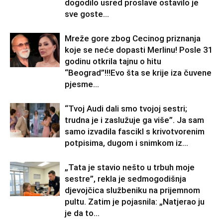
dogodilo usred proslave ostavilo je
sve goste...
Mreže gore zbog Cecinog priznanja
koje se neće dopasti Merlinu! Posle 31
godinu otkrila tajnu o hitu
“Beograd”!!!Evo šta se krije iza čuvene
pjesme...
“Tvoj Audi dali smo tvojoj sestri;
trudna je i zaslužuje ga više”. Ja sam
samo izvadila fascikl s krivotvorenim
potpisima, dugom i snimkom iz...
„Tata je stavio nešto u trbuh moje
sestre”, rekla je sedmogodišnja
djevojčica službeniku na prijemnom
pultu. Zatim je pojasnila: „Natjerao ju
je da to...