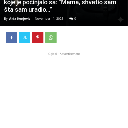
koje je počinjalo sa: “Mama, shvatio sam
šta sam uradio…”
By
Aida Konjevic
-
November 11, 2025
0
Oglasi - Advertisement