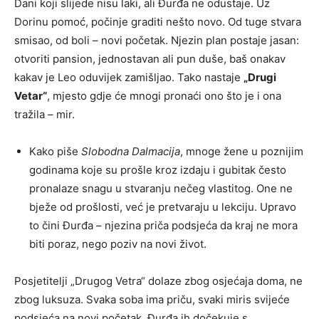
Dani koji slijede nisu laki, ali Đurđa ne odustaje. Uz
Dorinu pomoć, počinje graditi nešto novo. Od tuge stvara
smisao, od boli – novi početak. Njezin plan postaje jasan:
otvoriti pansion, jednostavan ali pun duše, baš onakav
kakav je Leo oduvijek zamišljao. Tako nastaje
„Drugi
Vetar“
, mjesto gdje će mnogi pronaći ono što je i ona
tražila – mir.
Kako piše
Slobodna Dalmacija
, mnoge žene u poznijim
godinama koje su prošle kroz izdaju i gubitak često
pronalaze snagu u stvaranju nečeg vlastitog. One ne
bježe od prošlosti, već je pretvaraju u lekciju. Upravo
to čini Đurđa – njezina priča podsjeća da kraj ne mora
biti poraz, nego poziv na novi život.
Posjetitelji „Drugog Vetra“ dolaze zbog osjećaja doma, ne
zbog luksuza. Svaka soba ima priču, svaki miris svijeće
podsjeća na novi početak. Đurđa ih dočekuje s