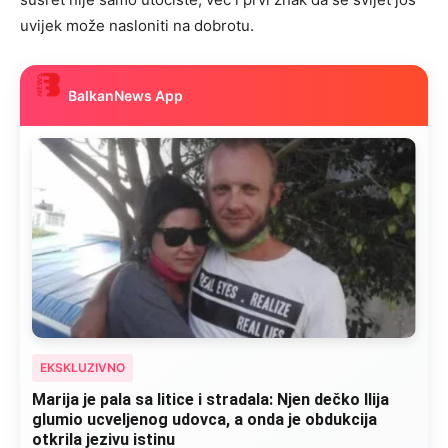
uvijek može nasloniti na dobrotu.
BalkanNews App
EKSKLUZIVNO
Marija je pala sa litice i stradala: Njen dečko Ilija
glumio ucveljenog udovca, a onda je obdukcija
otkrila jezivu istinu