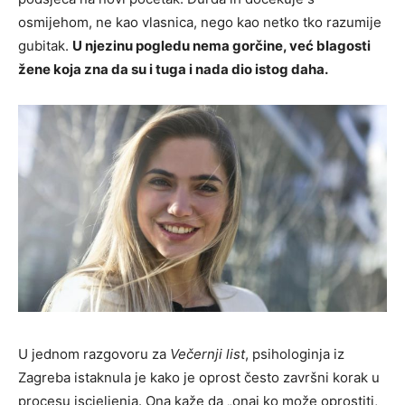
osmijehom, ne kao vlasnica, nego kao netko tko razumije
gubitak.
U njezinu pogledu nema gorčine, već blagosti
žene koja zna da su i tuga i nada dio istog daha.
U jednom razgovoru za
Večernji list
, psihologinja iz
Zagreba istaknula je kako je oprost često završni korak u
procesu iscjeljenja. Ona kaže da „onaj ko može oprostiti,