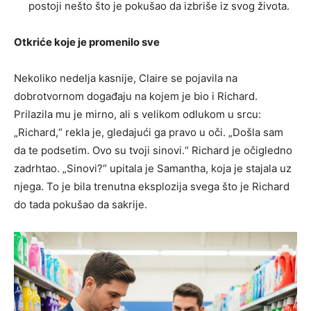
postoji nešto što je pokušao da izbriše iz svog života.
Otkriće koje je promenilo sve
Nekoliko nedelja kasnije, Claire se pojavila na
dobrotvornom događaju na kojem je bio i Richard.
Prilazila mu je mirno, ali s velikom odlukom u srcu:
„Richard,“ rekla je, gledajući ga pravo u oči. „Došla sam
da te podsetim. Ovo su tvoji sinovi.“ Richard je očigledno
zadrhtao. „Sinovi?“ upitala je Samantha, koja je stajala uz
njega. To je bila trenutna eksplozija svega što je Richard
do tada pokušao da sakrije.