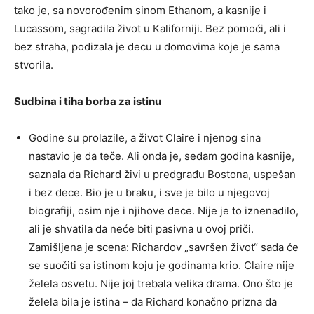
tako je, sa novorođenim sinom Ethanom, a kasnije i
Lucassom, sagradila život u Kaliforniji. Bez pomoći, ali i
bez straha, podizala je decu u domovima koje je sama
stvorila.
Sudbina i tiha borba za istinu
Godine su prolazile, a život Claire i njenog sina
nastavio je da teče. Ali onda je, sedam godina kasnije,
saznala da Richard živi u predgrađu Bostona, uspešan
i bez dece. Bio je u braku, i sve je bilo u njegovoj
biografiji, osim nje i njihove dece. Nije je to iznenadilo,
ali je shvatila da neće biti pasivna u ovoj priči.
Zamišljena je scena: Richardov „savršen život“ sada će
se suočiti sa istinom koju je godinama krio. Claire nije
želela osvetu. Nije joj trebala velika drama. Ono što je
želela bila je istina – da Richard konačno prizna da