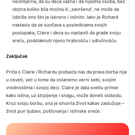
neizmjerna, da su deca važna i da nijedna osoba, bez
obzira koliko bila moćna ili „savršena“, ne može da
izbriše ono što je iskreno i istinito. Iako je Richard
nastavio da se suočava s posledicama svojih
postupaka, Claire i deca su nastavili da grade svoju
sreću, podstaknuti njeno hrabrošću i odlučnošću.
Zaključak
Priča o Claire i Richardu podseća nas da prava borba nije
u osveti, već u tome da ostanemo verni sebi, svojim
vrednostima i svojoj deci. Claire je dala svetlu primer
kako istina, uz strpljenje i snagu, može doneti slobodu.
Kroz svoju borbu, ona je stvorila život kakav zaslužuje –
život pun ljubavi, poštovanja i istinske sreće.