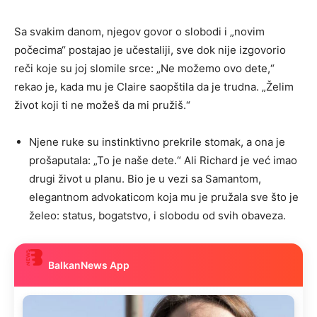
Sa svakim danom, njegov govor o slobodi i „novim
počecima“ postajao je učestaliji, sve dok nije izgovorio
reči koje su joj slomile srce: „Ne možemo ovo dete,“
rekao je, kada mu je Claire saopštila da je trudna. „Želim
život koji ti ne možeš da mi pružiš.“
Njene ruke su instinktivno prekrile stomak, a ona je
prošaputala: „To je naše dete.“ Ali Richard je već imao
drugi život u planu. Bio je u vezi sa Samantom,
elegantnom advokaticom koja mu je pružala sve što je
želeo: status, bogatstvo, i slobodu od svih obaveza.
BalkanNews App