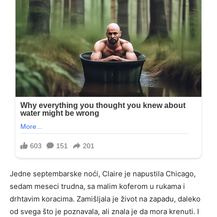
Jedne septembarske noći, Claire je napustila Chicago,
sedam meseci trudna, sa malim koferom u rukama i
drhtavim koracima. Zamišljala je život na zapadu, daleko
od svega što je poznavala, ali znala je da mora krenuti. I