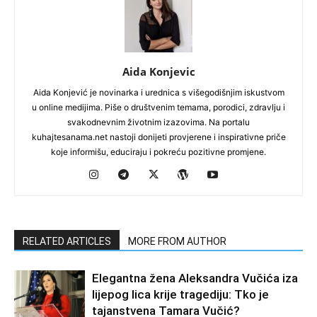
Aida Konjevic
Aida Konjević je novinarka i urednica s višegodišnjim iskustvom
u online medijima. Piše o društvenim temama, porodici, zdravlju i
svakodnevnim životnim izazovima. Na portalu
kuhajtesanama.net nastoji donijeti provjerene i inspirativne priče
koje informišu, educiraju i pokreću pozitivne promjene.
RELATED ARTICLES
MORE FROM AUTHOR
Elegantna žena Aleksandra Vučića iza
lijepog lica krije tragediju: Tko je
tajanstvena Tamara Vučić?