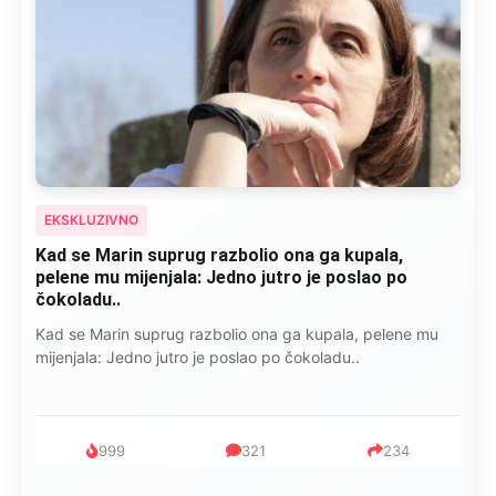
EKSKLUZIVNO
“Isidora je govorila šta ju je razbolelo: “Nisam jela
kobasice, niti pušila cigare, ali ovo je
najkancerogenije…”
Isidora je govorila šta ju je razbolelo: “Nisam jela kobasice,
niti pušila cigare, ali ovo je najkancerogenije…”
753
182
95