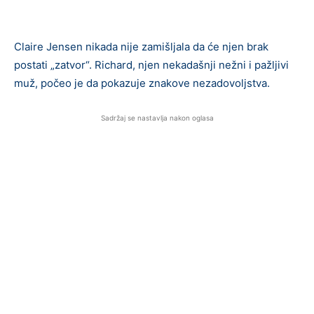
Claire Jensen nikada nije zamišljala da će njen brak
postati „zatvor“. Richard, njen nekadašnji nežni i pažljivi
muž, počeo je da pokazuje znakove nezadovoljstva.
Sadržaj se nastavlja nakon oglasa