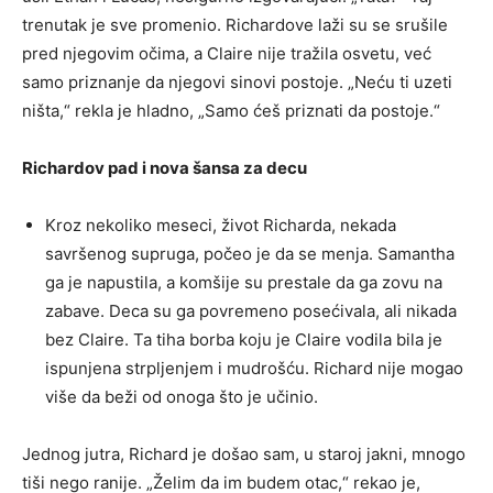
trenutak je sve promenio. Richardove laži su se srušile
pred njegovim očima, a Claire nije tražila osvetu, već
samo priznanje da njegovi sinovi postoje. „Neću ti uzeti
ništa,“ rekla je hladno, „Samo ćeš priznati da postoje.“
Richardov pad i nova šansa za decu
Kroz nekoliko meseci, život Richarda, nekada
savršenog supruga, počeo je da se menja. Samantha
ga je napustila, a komšije su prestale da ga zovu na
zabave. Deca su ga povremeno posećivala, ali nikada
bez Claire. Ta tiha borba koju je Claire vodila bila je
ispunjena strpljenjem i mudrošću. Richard nije mogao
više da beži od onoga što je učinio.
Jednog jutra, Richard je došao sam, u staroj jakni, mnogo
tiši nego ranije. „Želim da im budem otac,“ rekao je,