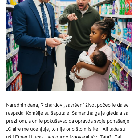
Narednih dana, Richardov „savršen“ život počeo je da se
raspada. Komšije su šaputale, Samantha ga je gledala sa
prezirom, a on je pokušavao da opravda svoje ponašanje:
„Claire me ucenjuje, to nije ono što mislite.“ Ali tada su
ušli Ethan i Lucas, nesigurno izgovarajući: „Tata?“ Taj