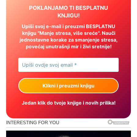
POKLANJAMO TI BESPLATNU
KNJIGU!
Upiši svoj e-mail i preuzmi BESPLATNU
knjigu "Manje stresa, više sreće". Nauči
jednostavne korake za smanjenje stresa,
povećaj unutrašnji mir i živi sretnije!
Jedan klik do tvoje knjige i novih prilika!