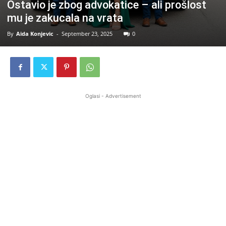
Ostavio je zbog advokatice – ali prošlost
mu je zakucala na vrata
By
Aida Konjevic
-
September 23, 2025
0
Oglasi - Advertisement