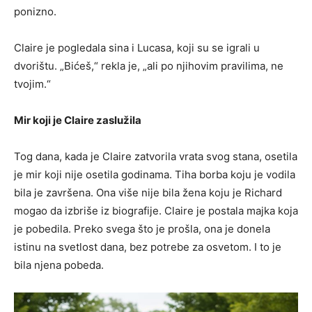
ponizno.
Claire je pogledala sina i Lucasa, koji su se igrali u
dvorištu. „Bićeš,“ rekla je, „ali po njihovim pravilima, ne
tvojim.“
Mir koji je Claire zaslužila
Tog dana, kada je Claire zatvorila vrata svog stana, osetila
je mir koji nije osetila godinama. Tiha borba koju je vodila
bila je završena. Ona više nije bila žena koju je Richard
mogao da izbriše iz biografije. Claire je postala majka koja
je pobedila. Preko svega što je prošla, ona je donela
istinu na svetlost dana, bez potrebe za osvetom. I to je
bila njena pobeda.