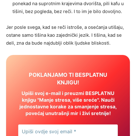
ponekad na suprotnim krajevima dvorišta, pili kafu u
tišini, bez pogleda, bez reči. I to im je bilo dovoljno.
Jer posle svega, kad se reči istroše, a osećanja utišaju,
ostane samo tišina kao zajednički jezik. I tišina, kad se
deli, zna da bude najdublji oblik ljudske bliskosti.
POKLANJAMO TI BESPLATNU
KNJIGU!
Upiši svoj e-mail i preuzmi BESPLATNU
knjigu "Manje stresa, više sreće". Nauči
jednostavne korake za smanjenje stresa,
povećaj unutrašnji mir i živi sretnije!