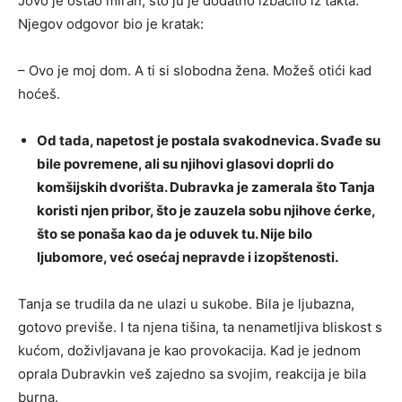
Jovo je ostao miran, što ju je dodatno izbacilo iz takta.
Njegov odgovor bio je kratak:
– Ovo je moj dom. A ti si slobodna žena. Možeš otići kad
hoćeš.
Od tada, napetost je postala svakodnevica. Svađe su
bile povremene, ali su njihovi glasovi doprli do
komšijskih dvorišta. Dubravka je zamerala što Tanja
koristi njen pribor, što je zauzela sobu njihove ćerke,
što se ponaša kao da je oduvek tu. Nije bilo
ljubomore, već osećaj nepravde i izopštenosti.
Tanja se trudila da ne ulazi u sukobe. Bila je ljubazna,
gotovo previše. I ta njena tišina, ta nenametljiva bliskost s
kućom, doživljavana je kao provokacija. Kad je jednom
oprala Dubravkin veš zajedno sa svojim, reakcija je bila
burna.