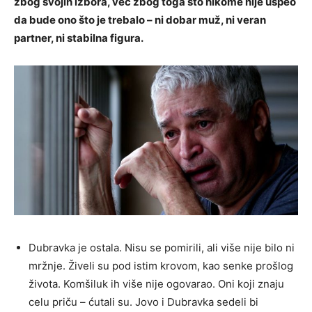
zbog svojih izbora, već zbog toga što nikome nije uspeo
da bude ono što je trebalo – ni dobar muž, ni veran
partner, ni stabilna figura.
Dubravka je ostala. Nisu se pomirili, ali više nije bilo ni
mržnje. Živeli su pod istim krovom, kao senke prošlog
života. Komšiluk ih više nije ogovarao. Oni koji znaju
celu priču – ćutali su. Jovo i Dubravka sedeli bi