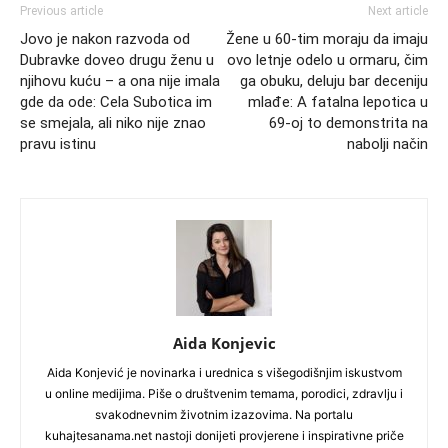
Previous article
Next article
Jovo je nakon razvoda od
Žene u 60-tim moraju da imaju
Dubravke doveo drugu ženu u
ovo letnje odelo u ormaru, čim
njihovu kuću – a ona nije imala
ga obuku, deluju bar deceniju
gde da ode: Cela Subotica im
mlađe: A fatalna lepotica u
se smejala, ali niko nije znao
69-oj to demonstrita na
pravu istinu
nabolji način
Aida Konjevic
Aida Konjević je novinarka i urednica s višegodišnjim iskustvom
u online medijima. Piše o društvenim temama, porodici, zdravlju i
svakodnevnim životnim izazovima. Na portalu
kuhajtesanama.net nastoji donijeti provjerene i inspirativne priče