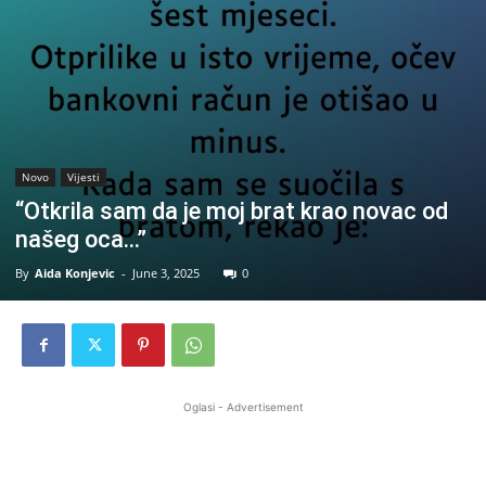
Novo
Vijesti
“Otkrila sam da je moj brat krao novac od
našeg oca…”
By
Aida Konjevic
-
June 3, 2025
0
Oglasi - Advertisement