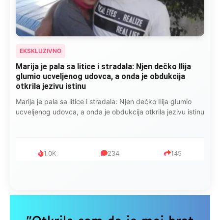
EKSKLUZIVNO
Marija je pala sa litice i stradala: Njen dečko Ilija
glumio ucveljenog udovca, a onda je obdukcija
otkrila jezivu istinu
Marija je pala sa litice i stradala: Njen dečko Ilija glumio
ucveljenog udovca, a onda je obdukcija otkrila jezivu istinu
1.0K
234
145