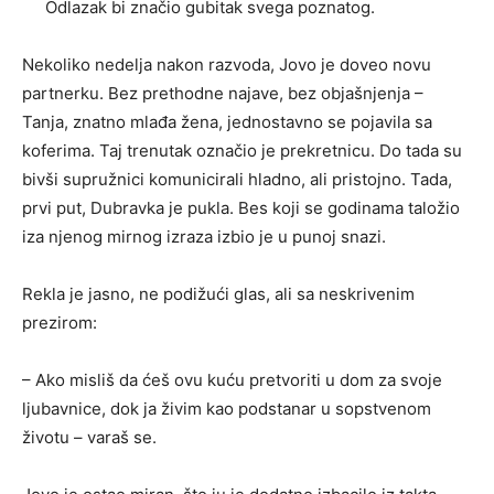
Odlazak bi značio gubitak svega poznatog.
Nekoliko nedelja nakon razvoda, Jovo je doveo novu
partnerku. Bez prethodne najave, bez objašnjenja –
Tanja, znatno mlađa žena, jednostavno se pojavila sa
koferima. Taj trenutak označio je prekretnicu. Do tada su
bivši supružnici komunicirali hladno, ali pristojno. Tada,
prvi put, Dubravka je pukla. Bes koji se godinama taložio
iza njenog mirnog izraza izbio je u punoj snazi.
Rekla je jasno, ne podižući glas, ali sa neskrivenim
prezirom:
– Ako misliš da ćeš ovu kuću pretvoriti u dom za svoje
ljubavnice, dok ja živim kao podstanar u sopstvenom
životu – varaš se.