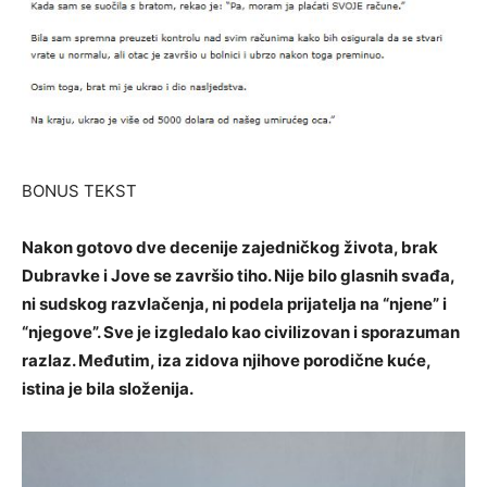
BONUS TEKST
Nakon gotovo dve decenije zajedničkog života, brak
Dubravke i Jove se završio tiho. Nije bilo glasnih svađa,
ni sudskog razvlačenja, ni podela prijatelja na “njene” i
“njegove”. Sve je izgledalo kao civilizovan i sporazuman
razlaz. Međutim, iza zidova njihove porodične kuće,
istina je bila složenija.