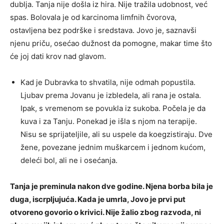
dublja. Tanja nije došla iz hira. Nije tražila udobnost, već
spas. Bolovala je od karcinoma limfnih čvorova,
ostavljena bez podrške i sredstava. Jovo je, saznavši
njenu priču, osećao dužnost da pomogne, makar time što
će joj dati krov nad glavom.
Kad je Dubravka to shvatila, nije odmah popustila.
Ljubav prema Jovanu je izbledela, ali rana je ostala.
Ipak, s vremenom se povukla iz sukoba. Počela je da
kuva i za Tanju. Ponekad je išla s njom na terapije.
Nisu se sprijateljile, ali su uspele da koegzistiraju. Dve
žene, povezane jednim muškarcem i jednom kućom,
deleći bol, ali ne i osećanja.
Tanja je preminula nakon dve godine. Njena borba bila je
duga, iscrpljujuća. Kada je umrla, Jovo je prvi put
otvoreno govorio o krivici. Nije žalio zbog razvoda, ni