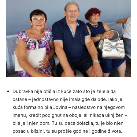
Dubravka nije otišla iz kuće zato što je želela da
ostane – jednostavno nije imala gde da ode. Iako je
kuća formalno bila Jovina – nasledstvo na njegovom
imenu, kredit podignut na oboje, ali nikada uknjižen –
bila je i njen dom. Tu su deca dolazila, tu je bio njen
posao u blizini, tu su prošle godine i godine života.