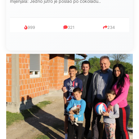
mijenjala: Jedno jutro je poslao po čokoladu..
999
321
234