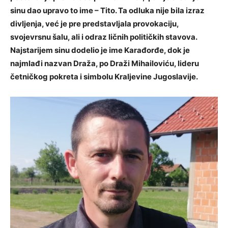
sinu dao upravo to ime – Tito. Ta odluka nije bila izraz
divljenja, već je pre predstavljala provokaciju,
svojevrsnu šalu, ali i odraz ličnih političkih stavova.
Najstarijem sinu dodelio je ime Karađorđe, dok je
najmlađi nazvan Draža, po Draži Mihailoviću, lideru
četničkog pokreta i simbolu Kraljevine Jugoslavije.