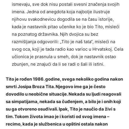
ismevaju, sve dok nisu postali svesni značenja svojih
imena. Jedna od anegdota koja najbolje ilustruje
njihovu svakodnevicu dogodila se na času istorije,
kada je nastavnik pitao učenike ko je bio Tito, misleći
na poznatog državnika. Njih dvojica su bez
razmišljanja odgovorili: „Tito je naš tata“, misleći na
svog oca, koji je tada radio kao varioc u Hrvatskoj. Cela
učionica je prasnula u smeh, dok je nastavnik ostao
zbunjen, ne znajući da li se radi o šali ili istini.
Tito je rođen 1986. godine, svega nekoliko godina nakon
smrti Josipa Broza Tita. Njegovo ime ga je često
dovodilo u neobične situacije. Nekada su ljudi reagovali
sa simpatijama, nekada sa čuđenjem, a bilo je i onih koji
su ga otvoreno osuđivali. Ipak, Tito je naučio da živi s
tim. Tokom života imao je i koristi od svog imena –
recimo, kada je službenica u opštini ostala nakon