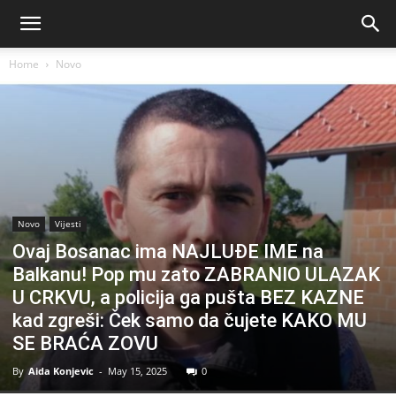
Home
Novo
Novo
Vijesti
Ovaj Bosanac ima NAJLUĐE IME na
Balkanu! Pop mu zato ZABRANIO ULAZAK
U CRKVU, a policija ga pušta BEZ KAZNE
kad zgreši: Ček samo da čujete KAKO MU
SE BRAĆA ZOVU
By
Aida Konjevic
-
May 15, 2025
0