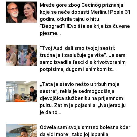
Mreže gore zbog Cecinog priznanja
koje se neće dopasti Merlinu! Posle 31
godinu otkrila tajnu o hitu
“Beograd”!!!Evo šta se krije iza čuvene
pjesme...
“Tvoj Audi dali smo tvojoj sestri;
trudna je i zaslužuje ga više”. Ja sam
samo izvadila fascikl s krivotvorenim
potpisima, dugom i snimkom iz...
„Tata je stavio nešto u trbuh moje
sestre”, rekla je sedmogodišnja
djevojčica službeniku na prijemnom
pultu. Zatim je pojasnila: „Natjerao ju
je da to...
Odvela sam svoju smrtno bolesnu kćer
da vidi more i tako joj ispunila