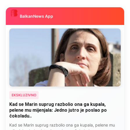
BalkanNews App
EKSKLUZIVNO
Kad se Marin suprug razbolio ona ga kupala,
pelene mu mijenjala: Jedno jutro je poslao po
čokoladu..
Kad se Marin suprug razbolio ona ga kupala, pelene mu