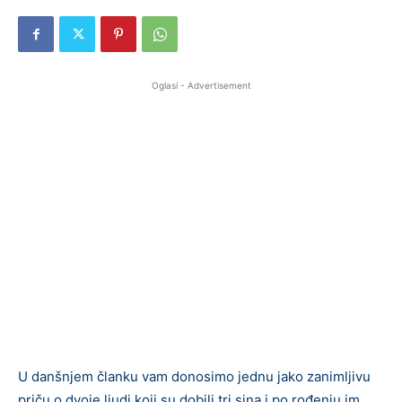
Oglasi - Advertisement
U danšnjem članku vam donosimo jednu jako zanimljivu
priču o dvoje ljudi koji su dobili tri sina i po rođenju im