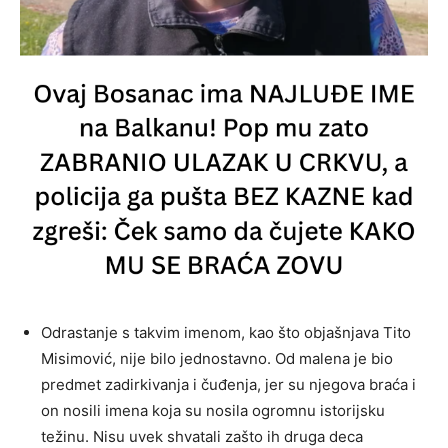
Odrastanje s takvim imenom, kao što objašnjava Tito
Misimović, nije bilo jednostavno. Od malena je bio
predmet zadirkivanja i čuđenja, jer su njegova braća i
on nosili imena koja su nosila ogromnu istorijsku
težinu. Nisu uvek shvatali zašto ih druga deca