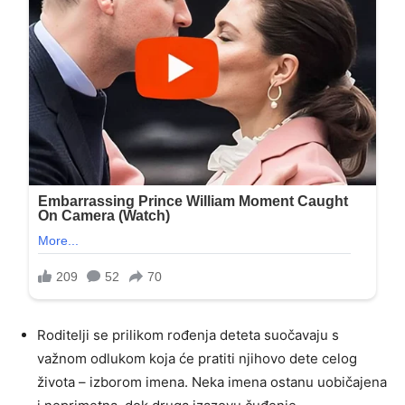
Roditelji se prilikom rođenja deteta suočavaju s
važnom odlukom koja će pratiti njihovo dete celog
života – izborom imena. Neka imena ostanu uobičajena