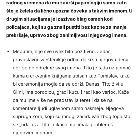
radnog vremena da mu završi papirologiju samo zato
što je želela da lično upozna čoveka s takvim imenom. U
drugim situacijama je izazivao blag osmeh kod
policajaca, koji su ga znali pustiti bez kazne za manje
prekršaje, upravo zbog zanimljivosti njegovog imena.
Međutim, nije sve uvek bilo pozitivno. Jedan
pravoslavni sveštenik je odbio da krsti njegovu decu
dok se ne odrekne svog imena. Tito je tada uz pomoć
kuma u crkvenim knjigama upisan kao Tomislav, kako
bi ceremonija mogla da se održi. Danas, Tito živi u
Glini, ima porodicu, gradi kuću i radi kao varioc. Kaže
da mu ime više ne predstavlja teret i da se na
komentare ljudi uglavnom samo nasmeje. Njegova
supruga Zora, koju su mnogi zadirkivali zbog toga što
se „udala za Tita“, nikada nije imala problem s
njegovim imenom.