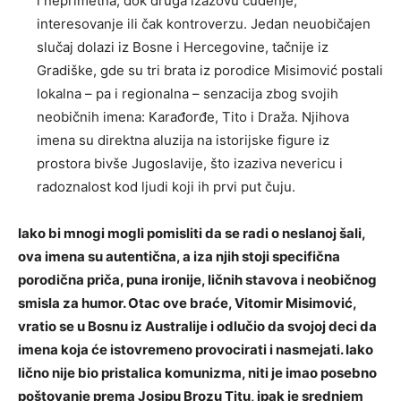
i neprimetna, dok druga izazovu čuđenje,
interesovanje ili čak kontroverzu. Jedan neuobičajen
slučaj dolazi iz Bosne i Hercegovine, tačnije iz
Gradiške, gde su tri brata iz porodice Misimović postali
lokalna – pa i regionalna – senzacija zbog svojih
neobičnih imena: Karađorđe, Tito i Draža. Njihova
imena su direktna aluzija na istorijske figure iz
prostora bivše Jugoslavije, što izaziva nevericu i
radoznalost kod ljudi koji ih prvi put čuju.
Iako bi mnogi mogli pomisliti da se radi o neslanoj šali,
ova imena su autentična, a iza njih stoji specifična
porodična priča, puna ironije, ličnih stavova i neobičnog
smisla za humor. Otac ove braće, Vitomir Misimović,
vratio se u Bosnu iz Australije i odlučio da svojoj deci da
imena koja će istovremeno provocirati i nasmejati. Iako
lično nije bio pristalica komunizma, niti je imao posebno
poštovanje prema Josipu Brozu Titu, ipak je srednjem