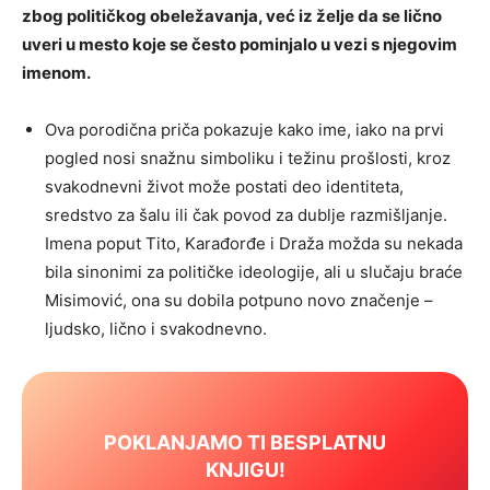
zbog političkog obeležavanja, već iz želje da se lično
uveri u mesto koje se često pominjalo u vezi s njegovim
imenom.
Ova porodična priča pokazuje kako ime, iako na prvi
pogled nosi snažnu simboliku i težinu prošlosti, kroz
svakodnevni život može postati deo identiteta,
sredstvo za šalu ili čak povod za dublje razmišljanje.
Imena poput Tito, Karađorđe i Draža možda su nekada
bila sinonimi za političke ideologije, ali u slučaju braće
Misimović, ona su dobila potpuno novo značenje –
ljudsko, lično i svakodnevno.
POKLANJAMO TI BESPLATNU
KNJIGU!