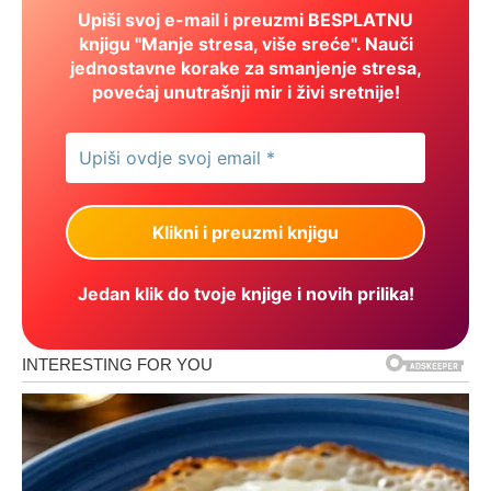
Upiši svoj e-mail i preuzmi BESPLATNU
knjigu "Manje stresa, više sreće". Nauči
jednostavne korake za smanjenje stresa,
povećaj unutrašnji mir i živi sretnije!
Jedan klik do tvoje knjige i novih prilika!