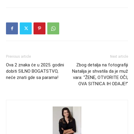
Previous article
Next article
Ova 2 znaka će u 2025. godini
Zbog detalja na fotografiji
dobiti SILNO BOGATSTVO,
Natalija je shvatila da je muž
neće znati gde sa parama!
vara: “ŽENE, OTVORITE OČI,
OVA SITNICA IH ODAJE!”