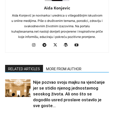
Aida Konjevic
Aida Konjević je novinarka i urednica s višegodišnjim iskustvom
u online medijima. Piše o društvenim temama, porodici, zdravlju i
svakodnevnim životnim izazovima. Na portalu
kuhajtesanama.net nastoji donijeti provjerene i inspirativne priče
koje informišu, educiraju i pokreću pozitivne promjene.
RELATED ARTICLES
MORE FROM AUTHOR
Nije pozvao svoju majku na vjenčanje
jer se stidio njenog jednostavnog
seoskog života. Ali ono što se
dogodilo usred proslave ostavilo je
sve goste...