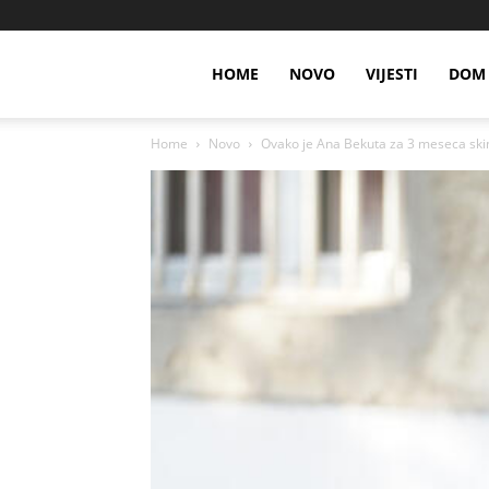
HOME
NOVO
VIJESTI
DOM 
Home
Novo
Ovako je Ana Bekuta za 3 meseca skinu