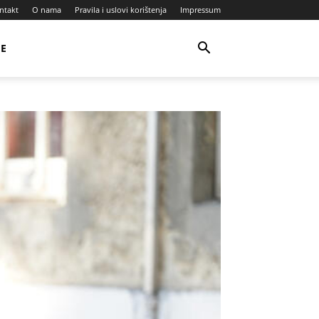
ntakt
O nama
Pravila i uslovi korištenja
Impressum
JE