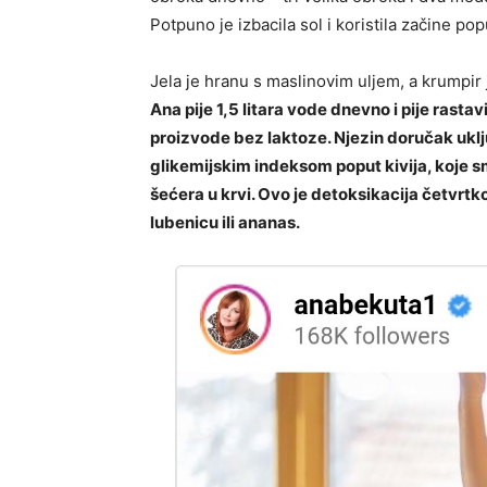
Potpuno je izbacila sol i koristila začine po
Jela je hranu s maslinovim uljem, a krumpir j
Ana pije 1,5 litara vode dnevno i pije rastav
proizvode bez laktoze. Njezin doručak uklj
glikemijskim indeksom poput kivija, koje sm
šećera u krvi. Ovo je detoksikacija četvrtk
lubenicu ili ananas.