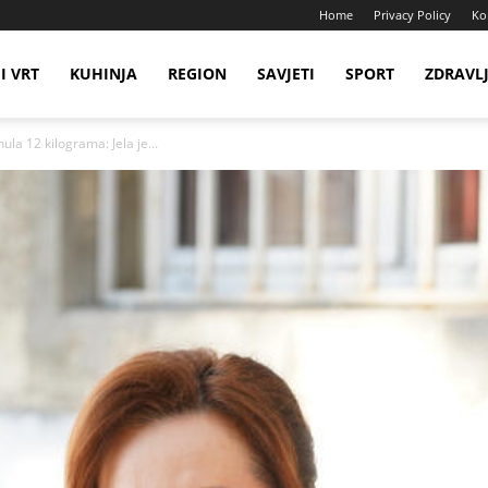
Home
Privacy Policy
Ko
I VRT
KUHINJA
REGION
SAVJETI
SPORT
ZDRAVL
la 12 kilograma: Jela je...