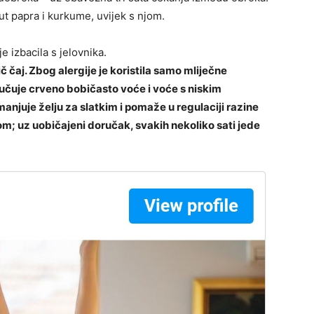
put papra i kurkume, uvijek s njom.
e izbacila s jelovnika.
ič čaj. Zbog alergije je koristila samo mliječne
učuje crveno bobičasto voće i voće s niskim
anjuje želju za slatkim i pomaže u regulaciji razine
om; uz uobičajeni doručak, svakih nekoliko sati jede