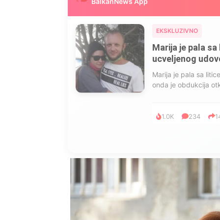
BalkanNews App
EKSKLUZIVNO
Marija je pala sa 
ucveljenog udovca
Marija je pala sa liti
onda je obdukcija otkr
1.0K
234
1