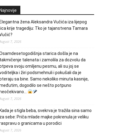
Najnovije
Elegantna žena Aleksandra Vučića iza lijepog
lica krije tragediju: Tko je tajanstvena Tamara
Vučić?
August 7, 2026
Osamdesetogodišnja starica došla je na
takmičenje talenata i zamolila za dozvolu da
otpeva svoju omiljenu pesmu, ali su joj se
voditeljka i žiri podsmehnuli i pokušali da je
oteraju sa bine. Samo nekoliko minuta kasnije,
međutim, dogodilo se nešto potpuno
neočekivano…
August 7, 2026
Kada je stigla beba, svekrva je tražila sina samo
za sebe: Priča mlade majke pokrenula je veliku
raspravu o granicama u porodici
August 7, 2026