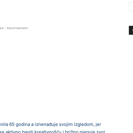
asi - Advertisement
nila 65 godina a iznenađuje svojim izgledom, jer
se aktivno baviti kreativnošću i brižno njeguje svoj