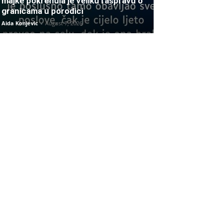
majke pokrenula je veliku raspravu o
granicama u porodici
Aida Konjevic
-
August 7, 2026