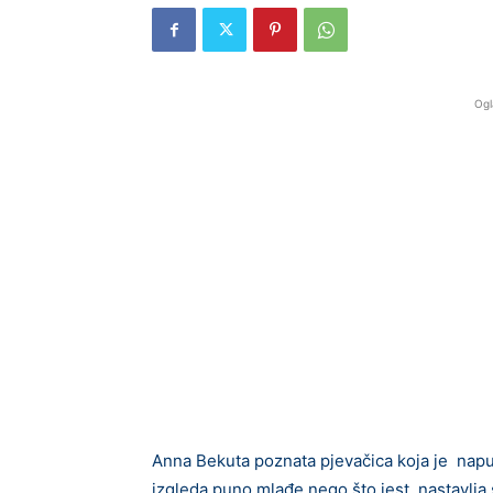
Ogl
Anna Bekuta poznata pjevačica koja je napu
izgleda puno mlađe nego što jest, nastavlja 