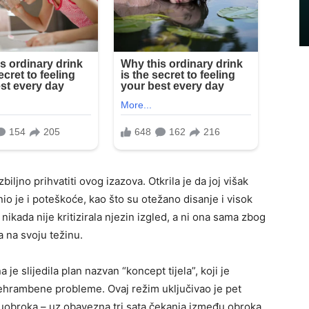
iljno prihvatiti ovog izazova. Otkrila je da joj višak
o je i poteškoće, kao što su otežano disanje i visok
 nikada nije kritizirala njezin izgled, a ni ona sama zbog
a na svoju težinu.
 je slijedila plan nazvan “koncept tijela”, koji je
rehrambene probleme. Ovaj režim uključivao je pet
đuobroka – uz obavezna tri sata čekanja između obroka.