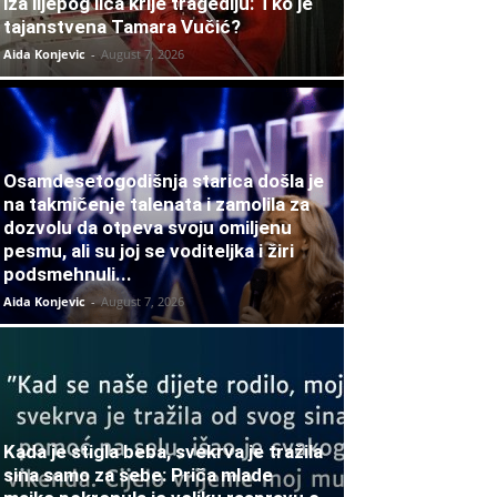
iza lijepog lica krije tragediju: Tko je
tajanstvena Tamara Vučić?
Aida Konjevic
-
August 7, 2026
Osamdesetogodišnja starica došla je
na takmičenje talenata i zamolila za
dozvolu da otpeva svoju omiljenu
pesmu, ali su joj se voditeljka i žiri
podsmehnuli...
Aida Konjevic
-
August 7, 2026
Kada je stigla beba, svekrva je tražila
sina samo za sebe: Priča mlade