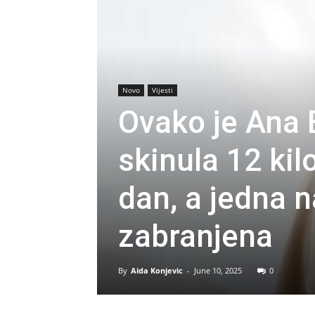
Novo
Vijesti
Ovako je Ana
skinula 12 kil
dan, a jedna n
zabranjena
By
Aida Konjevic
-
June 10, 2025
0