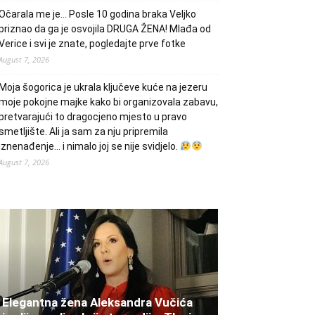
Očarala me je… Posle 10 godina braka Veljko
priznao da ga je osvojila DRUGA ŽENA! Mlađa od
Verice i svi je znate, pogledajte prve fotke
August 7, 2026
Moja šogorica je ukrala ključeve kuće na jezeru
moje pokojne majke kako bi organizovala zabavu,
pretvarajući to dragocjeno mjesto u pravo
smetljište. Ali ja sam za nju pripremila
iznenađenje… i nimalo joj se nije svidjelo.
August 7, 2026
Elegantna žena Aleksandra Vučića