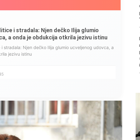
litice i stradala: Njen dečko Ilija glumio
, a onda je obdukcija otkrila jezivu istinu
ce i stradala: Njen dečko Ilija glumio ucveljenog udovca, a
ila jezivu istinu
45