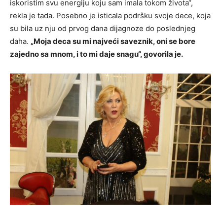
iskoristim svu energiju koju sam imala tokom života“,
rekla je tada. Posebno je isticala podršku svoje dece, koja
su bila uz nju od prvog dana dijagnoze do poslednjeg
daha.
„Moja deca su mi najveći saveznik, oni se bore
zajedno sa mnom, i to mi daje snagu“, govorila je.