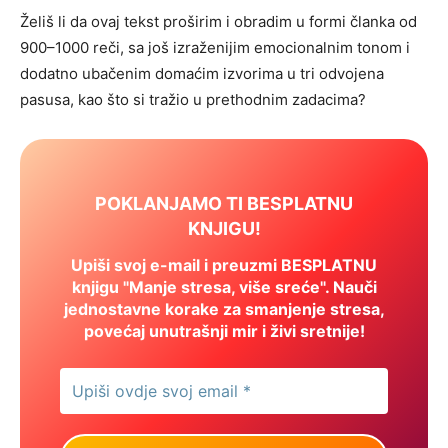
Želiš li da ovaj tekst proširim i obradim u formi članka od
900–1000 reči, sa još izraženijim emocionalnim tonom i
dodatno ubačenim domaćim izvorima u tri odvojena
pasusa, kao što si tražio u prethodnim zadacima?
POKLANJAMO TI BESPLATNU
KNJIGU!
Upiši svoj e-mail i preuzmi BESPLATNU
knjigu "Manje stresa, više sreće". Nauči
jednostavne korake za smanjenje stresa,
povećaj unutrašnji mir i živi sretnije!