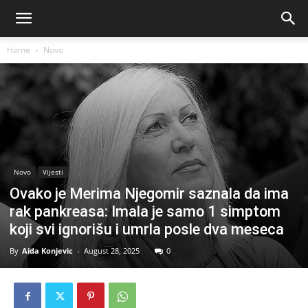
Home
Novo
Novo
Vijesti
Ovako je Merima Njegomir saznala da ima
rak pankreasa: Imala je samo 1 simptom
koji svi ignorišu i umrla posle dva meseca
By
Aida Konjevic
-
August 28, 2025
0