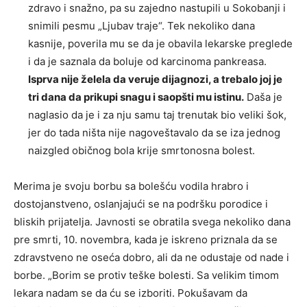
zdravo i snažno, pa su zajedno nastupili u Sokobanji i
snimili pesmu „Ljubav traje“. Tek nekoliko dana
kasnije, poverila mu se da je obavila lekarske preglede
i da je saznala da boluje od karcinoma pankreasa.
Isprva nije želela da veruje dijagnozi, a trebalo joj je
tri dana da prikupi snagu i saopšti mu istinu.
Daša je
naglasio da je i za nju samu taj trenutak bio veliki šok,
jer do tada ništa nije nagoveštavalo da se iza jednog
naizgled običnog bola krije smrtonosna bolest.
Merima je svoju borbu sa bolešću vodila hrabro i
dostojanstveno, oslanjajući se na podršku porodice i
bliskih prijatelja. Javnosti se obratila svega nekoliko dana
pre smrti, 10. novembra, kada je iskreno priznala da se
zdravstveno ne oseća dobro, ali da ne odustaje od nade i
borbe. „Borim se protiv teške bolesti. Sa velikim timom
lekara nadam se da ću se izboriti. Pokušavam da