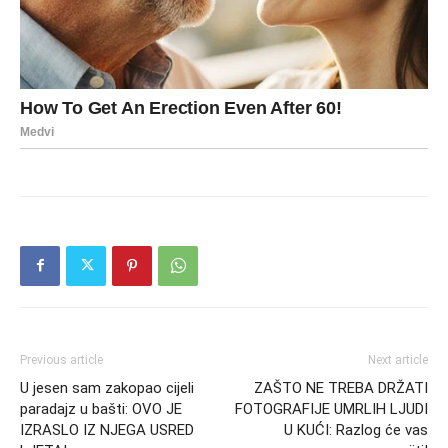
Previous article
Next article
U jesen sam zakopao cijeli
ZAŠTO NE TREBA DRŽATI
paradajz u bašti: OVO JE
FOTOGRAFIJE UMRLIH LJUDI
IZRASLO IZ NJEGA USRED
U KUĆI: Razlog će vas