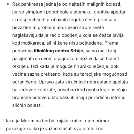
Rak pankreasa jedna je od najtežih malignih bolesti,
jer se simptomi poput bola u stomaku, gubitka apetita
ili nespecifičnih probavnih tegoba često pripisuju
bezazlenim problemima. Lekari širom sveta
naglašavaju da je reč o oboljenju koje se češće javlja
kod muškaraca, ali ni žene nisu pošteđene. Prema
podacima
Kliničkog centra Srbije
, samo mali broj
pacijenata sa ovom dijagnozom doživi da se bolest
otkrije u fazi kada je moguće hirurško lečenje, dok
većina sazna prekasno, kada su terapijske mogućnosti
ograničene. Upravo zato stručnjaci neprestano apeluju
na redovne kontrole, posebno kod osoba koje osećaju
hronične bolove u stomaku ili imaju porodičnu istoriju
sličnih bolesti.
Iako je Merimina borba trajala kratko, njen primer
pokazuje koliko je važno slušati svoje telo i ne