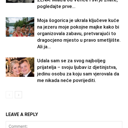
pogledajte prve...
Moja šogorica je ukrala ključeve kuće
na jezeru moje pokojne majke kako bi
organizovala zabavu, pretvarajući to
dragocjeno mjesto u pravo smetljište.
Ali ja...
Udala sam se za svog najboljeg
prijatelja – svoju ljubav iz djetinjstva,
jedinu osobu za koju sam vjerovala da
me nikada neće povrijediti.
LEAVE A REPLY