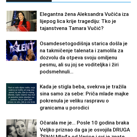
Elegantna žena Aleksandra Vučića iza
lijepog lica krije tragediju: Tko je
tajanstvena Tamara Vučić?
Osamdesetogodišnja starica došla je
na takmičenje talenata i zamolila za
dozvolu da otpeva svoju omiljenu
pesmu, ali su joj se voditeljka i žiri
podsmehnuli...
Kada je stigla beba, svekrva je tražila
sina samo za sebe: Priča mlade majke
pokrenula je veliku raspravu o
granicama u porodici
Očarala me je… Posle 10 godina braka
Veljko priznao da ga je osvojila DRUGA
ŽENA! Mlađa od Verice i svi je znate,