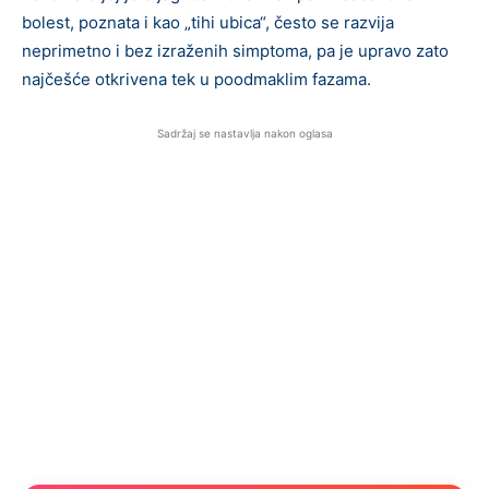
bolest, poznata i kao „tihi ubica“, često se razvija
neprimetno i bez izraženih simptoma, pa je upravo zato
najčešće otkrivena tek u poodmaklim fazama.
Sadržaj se nastavlja nakon oglasa