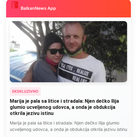
BalkanNews App
EKSKLUZIVNO
Marija je pala sa litice i stradala: Njen dečko Ilija
glumio ucveljenog udovca, a onda je obdukcija
otkrila jezivu istinu
Marija je pala sa litice i stradala: Njen dečko Ilija glumio
ucveljenog udovca, a onda je obdukcija otkrila jezivu istinu