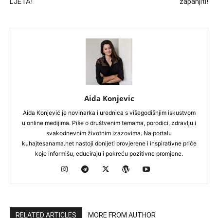
LJETA!
zapanjiti!
Aida Konjevic
Aida Konjević je novinarka i urednica s višegodišnjim iskustvom
u online medijima. Piše o društvenim temama, porodici, zdravlju i
svakodnevnim životnim izazovima. Na portalu
kuhajtesanama.net nastoji donijeti provjerene i inspirativne priče
koje informišu, educiraju i pokreću pozitivne promjene.
RELATED ARTICLES
MORE FROM AUTHOR