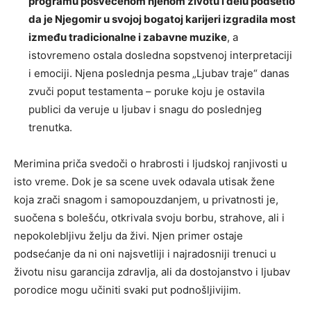
programu posvećenom njenom životu i delu podsetio
da je Njegomir u svojoj bogatoj karijeri izgradila most
između tradicionalne i zabavne muzike
, a
istovremeno ostala dosledna sopstvenoj interpretaciji
i emociji. Njena poslednja pesma „Ljubav traje“ danas
zvuči poput testamenta – poruke koju je ostavila
publici da veruje u ljubav i snagu do poslednjeg
trenutka.
Merimina priča svedoči o hrabrosti i ljudskoj ranjivosti u
isto vreme. Dok je sa scene uvek odavala utisak žene
koja zrači snagom i samopouzdanjem, u privatnosti je,
suočena s bolešću, otkrivala svoju borbu, strahove, ali i
nepokolebljivu želju da živi. Njen primer ostaje
podsećanje da ni oni najsvetliji i najradosniji trenuci u
životu nisu garancija zdravlja, ali da dostojanstvo i ljubav
porodice mogu učiniti svaki put podnošljivijim.