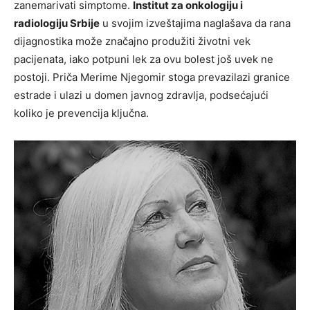
zanemarivati simptome.
Institut za onkologiju i
radiologiju Srbije
u svojim izveštajima naglašava da rana
dijagnostika može značajno produžiti životni vek
pacijenata, iako potpuni lek za ovu bolest još uvek ne
postoji. Priča Merime Njegomir stoga prevazilazi granice
estrade i ulazi u domen javnog zdravlja, podsećajući
koliko je prevencija ključna.