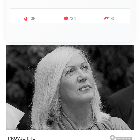
1.0K
234
145