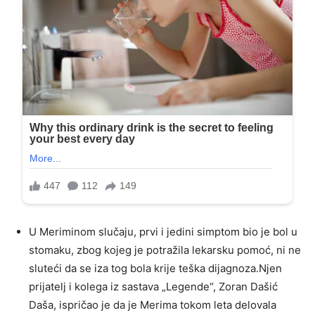
U Meriminom slučaju, prvi i jedini simptom bio je bol u
stomaku, zbog kojeg je potražila lekarsku pomoć, ni ne
sluteći da se iza tog bola krije teška dijagnoza.Njen
prijatelj i kolega iz sastava „Legende“, Zoran Dašić
Daša, ispričao je da je Merima tokom leta delovala