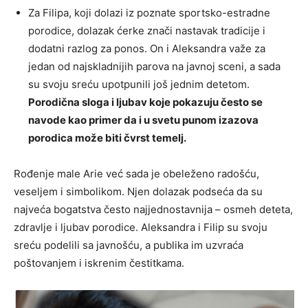
Za Filipa, koji dolazi iz poznate sportsko-estradne
porodice, dolazak ćerke znači nastavak tradicije i
dodatni razlog za ponos. On i Aleksandra važe za
jedan od najskladnijih parova na javnoj sceni, a sada
su svoju sreću upotpunili još jednim detetom.
Porodična sloga i ljubav koje pokazuju često se
navode kao primer da i u svetu punom izazova
porodica može biti čvrst temelj.
Rođenje male Arie već sada je obeleženo radošću,
veseljem i simbolikom. Njen dolazak podseća da su
najveća bogatstva često najjednostavnija – osmeh deteta,
zdravlje i ljubav porodice. Aleksandra i Filip su svoju
sreću podelili sa javnošću, a publika im uzvraća
poštovanjem i iskrenim čestitkama.