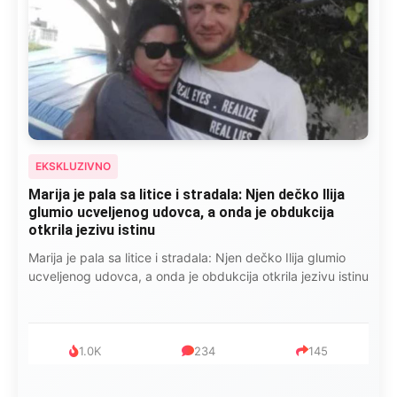
EKSKLUZIVNO
Kad se Marin suprug razbolio ona ga kupala,
pelene mu mijenjala: Jedno jutro je poslao po
čokoladu..
Kad se Marin suprug razbolio ona ga kupala, pelene mu
mijenjala: Jedno jutro je poslao po čokoladu..
999
321
234