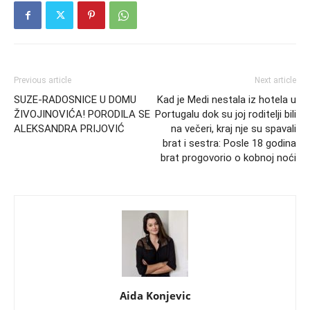
Previous article
Next article
SUZE-RADOSNICE U DOMU
Kad je Medi nestala iz hotela u
ŽIVOJINOVIĆA! PORODILA SE
Portugalu dok su joj roditelji bili
ALEKSANDRA PRIJOVIĆ
na večeri, kraj nje su spavali
brat i sestra: Posle 18 godina
brat progovorio o kobnoj noći
Aida Konjevic