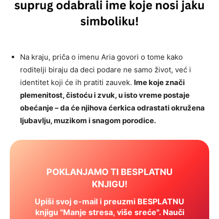
Na kraju, priča o imenu Aria govori o tome kako
roditelji biraju da deci podare ne samo život, već i
identitet koji će ih pratiti zauvek.
Ime koje znači
plemenitost, čistoću i zvuk, u isto vreme postaje
obećanje – da će njihova ćerkica odrastati okružena
ljubavlju, muzikom i snagom porodice.
POKLANJAMO TI BESPLATNU
KNJIGU!
Upiši svoj e-mail i preuzmi BESPLATNU
knjigu "Manje stresa, više sreće". Nauči