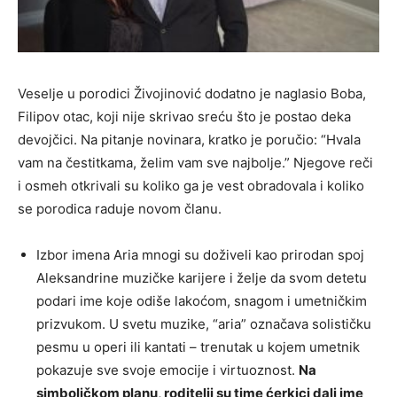
Veselje u porodici Živojinović dodatno je naglasio Boba,
Filipov otac, koji nije skrivao sreću što je postao deka
devojčici. Na pitanje novinara, kratko je poručio: “Hvala
vam na čestitkama, želim vam sve najbolje.” Njegove reči
i osmeh otkrivali su koliko ga je vest obradovala i koliko
se porodica raduje novom članu.
Izbor imena Aria mnogi su doživeli kao prirodan spoj
Aleksandrine muzičke karijere i želje da svom detetu
podari ime koje odiše lakoćom, snagom i umetničkim
prizvukom. U svetu muzike, “aria” označava solističku
pesmu u operi ili kantati – trenutak u kojem umetnik
pokazuje sve svoje emocije i virtuoznost.
Na
simboličkom planu, roditelji su time ćerkici dali ime