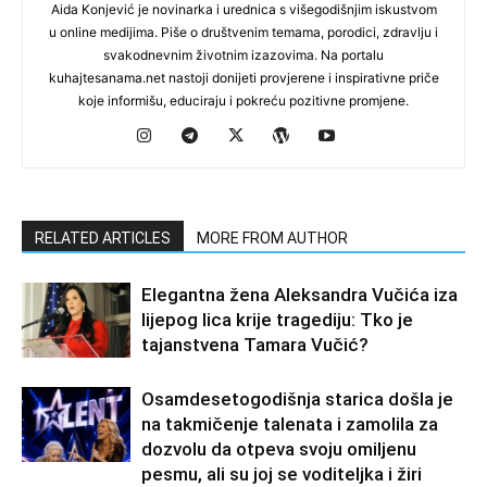
Aida Konjević je novinarka i urednica s višegodišnjim iskustvom
u online medijima. Piše o društvenim temama, porodici, zdravlju i
svakodnevnim životnim izazovima. Na portalu
kuhajtesanama.net nastoji donijeti provjerene i inspirativne priče
koje informišu, educiraju i pokreću pozitivne promjene.
RELATED ARTICLES
MORE FROM AUTHOR
Elegantna žena Aleksandra Vučića iza
lijepog lica krije tragediju: Tko je
tajanstvena Tamara Vučić?
Osamdesetogodišnja starica došla je
na takmičenje talenata i zamolila za
dozvolu da otpeva svoju omiljenu
pesmu, ali su joj se voditeljka i žiri