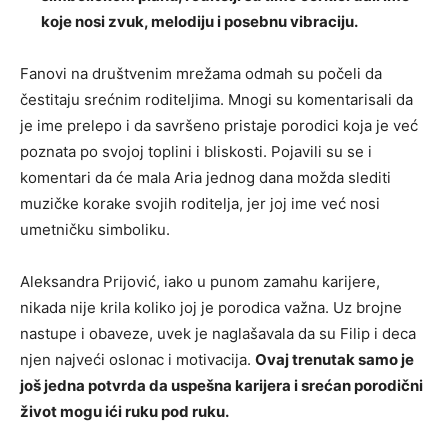
koje nosi zvuk, melodiju i posebnu vibraciju.
Fanovi na društvenim mrežama odmah su počeli da
čestitaju srećnim roditeljima. Mnogi su komentarisali da
je ime prelepo i da savršeno pristaje porodici koja je već
poznata po svojoj toplini i bliskosti. Pojavili su se i
komentari da će mala Aria jednog dana možda slediti
muzičke korake svojih roditelja, jer joj ime već nosi
umetničku simboliku.
Aleksandra Prijović, iako u punom zamahu karijere,
nikada nije krila koliko joj je porodica važna. Uz brojne
nastupe i obaveze, uvek je naglašavala da su Filip i deca
njen najveći oslonac i motivacija.
Ovaj trenutak samo je
još jedna potvrda da uspešna karijera i srećan porodični
život mogu ići ruku pod ruku.