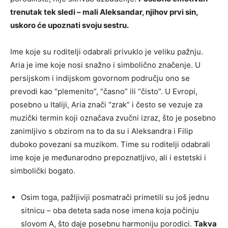
trenutak tek sledi – mali Aleksandar, njihov prvi sin,
uskoro će upoznati svoju sestru.
Ime koje su roditelji odabrali privuklo je veliku pažnju.
Aria je ime koje nosi snažno i simbolično značenje. U
persijskom i indijskom govornom području ono se
prevodi kao “plemenito”, “časno” ili “čisto”. U Evropi,
posebno u Italiji, Aria znači “zrak” i često se vezuje za
muzički termin koji označava zvučni izraz, što je posebno
zanimljivo s obzirom na to da su i Aleksandra i Filip
duboko povezani sa muzikom. Time su roditelji odabrali
ime koje je međunarodno prepoznatljivo, ali i estetski i
simbolički bogato.
Osim toga, pažljiviji posmatrači primetili su još jednu
sitnicu – oba deteta sada nose imena koja počinju
slovom A, što daje posebnu harmoniju porodici.
Takva