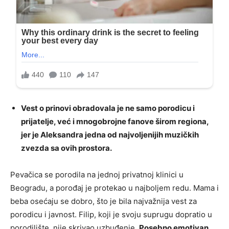
Vest o prinovi obradovala je ne samo porodicu i
prijatelje, već i mnogobrojne fanove širom regiona,
jer je Aleksandra jedna od najvoljenijih muzičkih
zvezda sa ovih prostora.
Pevačica se porodila na jednoj privatnoj klinici u
Beogradu, a porođaj je protekao u najboljem redu. Mama i
beba osećaju se dobro, što je bila najvažnija vest za
porodicu i javnost. Filip, koji je svoju suprugu dopratio u
porodilište, nije skrivao uzbuđenje.
Posebno emotivan