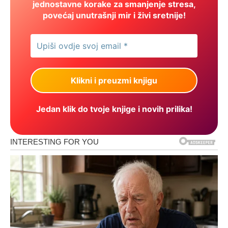
jednostavne korake za smanjenje stresa,
povećaj unutrašnji mir i živi sretnije!
Jedan klik do tvoje knjige i novih prilika!