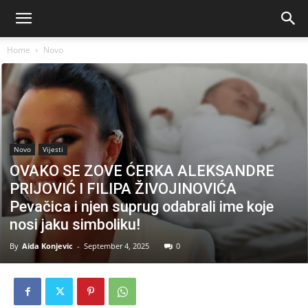
Home
Novo
Novo
Vijesti
OVAKO SE ZOVE ĆERKA ALEKSANDRE
PRIJOVIĆ I FILIPA ŽIVOJINOVIĆA
Pevačica i njen suprug odabrali ime koje
nosi jaku simboliku!
By
Aida Konjevic
-
September 4, 2025
0