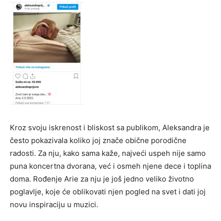
Kroz svoju iskrenost i bliskost sa publikom, Aleksandra je
često pokazivala koliko joj znače obične porodične
radosti. Za nju, kako sama kaže, najveći uspeh nije samo
puna koncertna dvorana, već i osmeh njene dece i toplina
doma. Rođenje Arie za nju je još jedno veliko životno
poglavlje, koje će oblikovati njen pogled na svet i dati joj
novu inspiraciju u muzici.