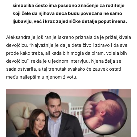
simbolika često ima posebno značenje za roditelje
koji žele da njihova deca budu povezana ne samo
ljubavlju, već i kroz zajedničke detalje poput imena.
Aleksandra je još ranije iskreno priznala da je priželjkivala
devojčicu. “Najvažnije je da je dete živo i zdravo i da sve
prođe kako treba, ali kada bih mogla da biram, volela bih
devojčicu”, rekla je u jednom intervjuu. Njena želja se
sada ostvarila, a taj trenutak svakako će zauvek ostati
među najlepšim u njenom životu.