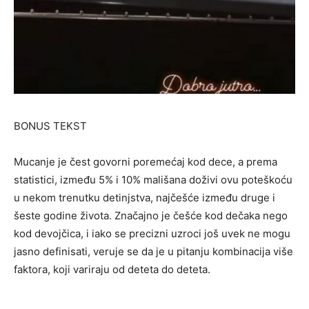
BONUS TEKST
Mucanje je čest govorni poremećaj kod dece, a prema
statistici, između 5% i 10% mališana doživi ovu poteškoću
u nekom trenutku detinjstva, najčešće između druge i
šeste godine života. Značajno je češće kod dečaka nego
kod devojčica, i iako se precizni uzroci još uvek ne mogu
jasno definisati, veruje se da je u pitanju kombinacija više
faktora, koji variraju od deteta do deteta.