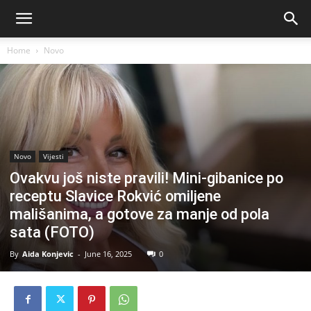
Home
Novo
Novo
Vijesti
Ovakvu još niste pravili! Mini-gibanice po
receptu Slavice Rokvić omiljene
mališanima, a gotove za manje od pola
sata (FOTO)
By
Aida Konjevic
-
June 16, 2025
0