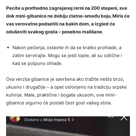
Pecite u prethodno zagrejanoj rerni na 200 stepeni, sve
dok mini-gibanice ne dobiju zlatno-smeđu boju. Miris će
vas verovatno podsetiti na bakin dom, a izgled će
oduševiti svakog gosta – posebno mališane.
Nakon pečenja, ostavite ih da se kratko prohlade, a
zatim servirajte. Mogu se jesti tople, ali su odlične i
kad se potpuno ohlade.
Ova verzija gibanice je savršena ako tražite nešto brzo,
ukusno i drugačije – a opet oslonjeno na tradiciju srpske
kuhinje. Male, praktične i bogate ukusom, ove mini-
gibanice sigurno će postati čest gost vašeg stola.