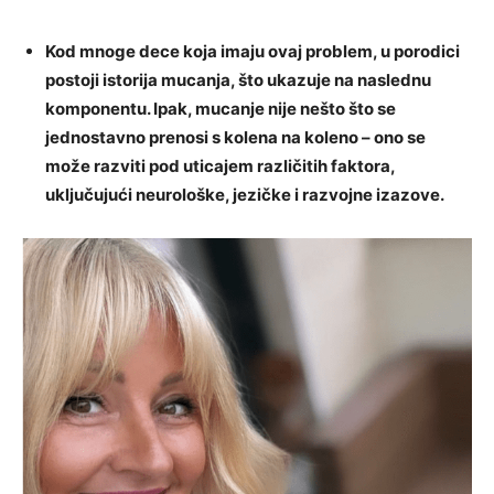
Kod mnoge dece koja imaju ovaj problem, u porodici
postoji istorija mucanja, što ukazuje na naslednu
komponentu. Ipak, mucanje nije nešto što se
jednostavno prenosi s kolena na koleno – ono se
može razviti pod uticajem različitih faktora,
uključujući neurološke, jezičke i razvojne izazove.