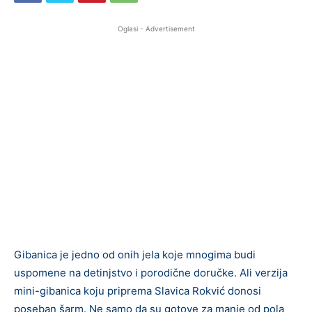
Oglasi - Advertisement
Gibanica je jedno od onih jela koje mnogima budi
uspomene na detinjstvo i porodične doručke. Ali verzija
mini-gibanica koju priprema Slavica Rokvić donosi
poseban šarm. Ne samo da su gotove za manje od pola