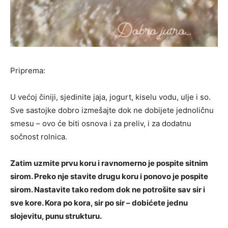
Priprema:
U većoj činiji, sjedinite jaja, jogurt, kiselu vodu, ulje i so.
Sve sastojke dobro izmešajte dok ne dobijete jednoličnu
smesu – ovo će biti osnova i za preliv, i za dodatnu
sočnost rolnica.
Zatim uzmite prvu koru i ravnomerno je pospite sitnim
sirom. Preko nje stavite drugu koru i ponovo je pospite
sirom. Nastavite tako redom dok ne potrošite sav sir i
sve kore. Kora po kora, sir po sir – dobićete jednu
slojevitu, punu strukturu.