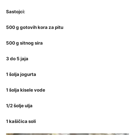
Sastojci:
500 g gotovih kora za pitu
500 g sitnog sira
3 do 5 jaja
1 šolja jogurta
1 šolja kisele vode
1/2 šolje ulja
1 kašičica soli