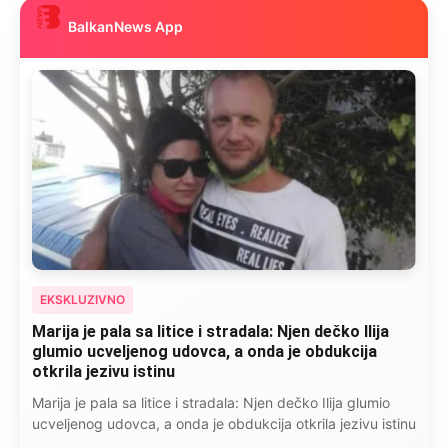
BalkanNews App
EKSKLUZIVNO
Marija je pala sa litice i stradala: Njen dečko Ilija
glumio ucveljenog udovca, a onda je obdukcija
otkrila jezivu istinu
Marija je pala sa litice i stradala: Njen dečko Ilija glumio
ucveljenog udovca, a onda je obdukcija otkrila jezivu istinu