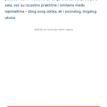
sata, već su izuzetno praktične i omiljene među
najmlađima – zbog svog oblika, ali i poznatog, bogatog
ukusa.
Sadržaj se nastavlja nakon oglasa