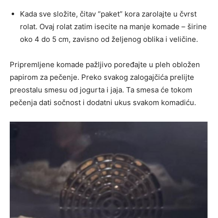
Kada sve složite, čitav “paket” kora zarolajte u čvrst
rolat. Ovaj rolat zatim isecite na manje komade – širine
oko 4 do 5 cm, zavisno od željenog oblika i veličine.
Pripremljene komade pažljivo poređajte u pleh obložen
papirom za pečenje. Preko svakog zalogajčića prelijte
preostalu smesu od jogurta i jaja. Ta smesa će tokom
pečenja dati sočnost i dodatni ukus svakom komadiću.