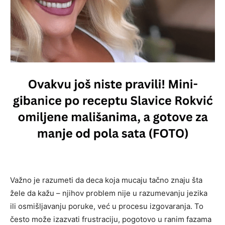
Važno je razumeti da deca koja mucaju tačno znaju šta
žele da kažu – njihov problem nije u razumevanju jezika
ili osmišljavanju poruke, već u procesu izgovaranja. To
često može izazvati frustraciju, pogotovo u ranim fazama