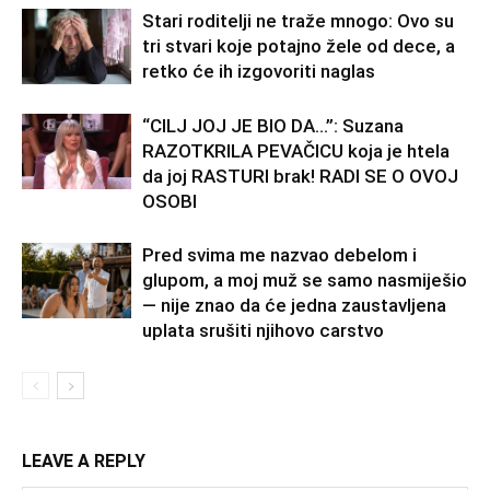
Stari roditelji ne traže mnogo: Ovo su
tri stvari koje potajno žele od dece, a
retko će ih izgovoriti naglas
“CILJ JOJ JE BIO DA…”: Suzana
RAZOTKRILA PEVAČICU koja je htela
da joj RASTURI brak! RADI SE O OVOJ
OSOBI
Pred svima me nazvao debelom i
glupom, a moj muž se samo nasmiješio
— nije znao da će jedna zaustavljena
uplata srušiti njihovo carstvo
LEAVE A REPLY