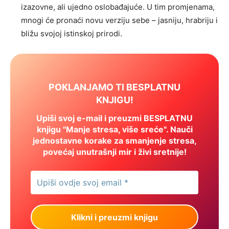
izazovne, ali ujedno oslobađajuće. U tim promjenama,
mnogi će pronaći novu verziju sebe – jasniju, hrabriju i
bližu svojoj istinskoj prirodi.
POKLANJAMO TI BESPLATNU
KNJIGU!
Upiši svoj e-mail i preuzmi BESPLATNU
knjigu "Manje stresa, više sreće". Nauči
jednostavne korake za smanjenje stresa,
povećaj unutrašnji mir i živi sretnije!