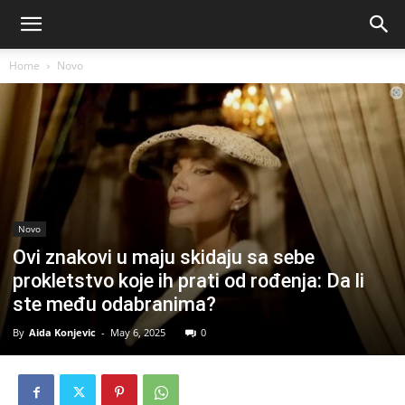
Home
Novo
Novo
Ovi znakovi u maju skidaju sa sebe
prokletstvo koje ih prati od rođenja: Da li
ste među odabranima?
By
Aida Konjevic
-
May 6, 2025
0