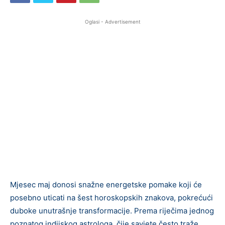
Oglasi - Advertisement
Mjesec maj donosi snažne energetske pomake koji će
posebno uticati na šest horoskopskih znakova, pokrećući
duboke unutrašnje transformacije. Prema riječima jednog
poznatog indijskog astrologa, čije savjete često traže