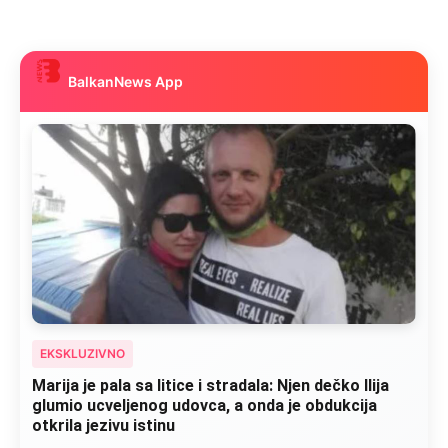
BalkanNews App
EKSKLUZIVNO
Marija je pala sa litice i stradala: Njen dečko Ilija
glumio ucveljenog udovca, a onda je obdukcija
otkrila jezivu istinu