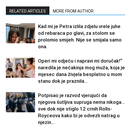
RELATED ARTICLES
MORE FROM AUTHOR
Kad mi je Petra izlila zdjelu vrele juhe
od rebaraca po glavi, za stolom se
prolomio smijeh. Nije se smijala samo
ona.
Operi mi odjeću i napravi mi doručak!“
naredila je nećakinja mog muža, koja je
mjesec dana živjela besplatno u mom
stanu dok je praznila...
Potpisao je razvod vjerujući da
njegova šutljiva supruga nema nikoga…
sve dok nije stiglo 12 crnih Rolls-
Royceova kako bi je odvezli natrag u
njezin...