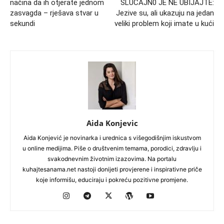
načina da ih otjerate jednom
SLUČAJN0 JE NE UBIJAJTE:
zasvagda – rješava stvar u
Jezive su, ali ukazuju na jedan
sekundi
veliki problem koji imate u kući
Aida Konjevic
Aida Konjević je novinarka i urednica s višegodišnjim iskustvom
u online medijima. Piše o društvenim temama, porodici, zdravlju i
svakodnevnim životnim izazovima. Na portalu
kuhajtesanama.net nastoji donijeti provjerene i inspirativne priče
koje informišu, educiraju i pokreću pozitivne promjene.