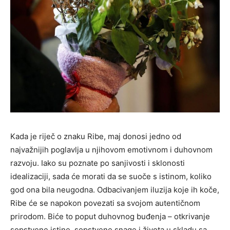
Kada je riječ o znaku Ribe, maj donosi jedno od
najvažnijih poglavlja u njihovom emotivnom i duhovnom
razvoju. Iako su poznate po sanjivosti i sklonosti
idealizaciji, sada će morati da se suoče s istinom, koliko
god ona bila neugodna. Odbacivanjem iluzija koje ih koče,
Ribe će se napokon povezati sa svojom autentičnom
prirodom. Biće to poput duhovnog buđenja – otkrivanje
sopstvene istine, sopstvene snage i života u skladu sa