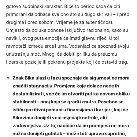
gotovo sudbinski karakter. Biće to period kada će biti
primorani da odbace sve ono što su dugo skrivali – i pred
drugima i pred sobom. Vrijeme je za autentičnost.
Umjesto da odluke donose isključivo racionalno, kako su
navikli, ovog puta emocije će imati glavnu riječ. U toj
ravnoteži između srca i uma, Vodenjaci će spoznati svoju
unutrašnju moć. Mnogi će dobiti priliku da preuzmu
liderske pozicije ili pokrenu projekte koji će ostaviti trag.
Znak Bika ulazi u fazu spoznaje da sigurnost ne mora
značiti stagnaciju. Promjene koje dolaze neće ih
destabilizirati, već će im otvoriti put ka novom obliku
stabilnosti – onoj koja se gradi iznutra. Posebno se
ističu pozitivni pomaci u finansijama i karijeri, koji će
Bikovima donijeti veći osjećaj kontrole, ali i
zadovoljstva. Uz to, naučiće da im promjena ne mora
nužno donijeti gubitak – može biti upravo suprotno,