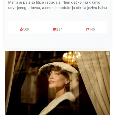
Marija je pala sa litice i stradala: Njen dečko Ilija glumio
ucveljenog udovca, a onda je obdukcija otkrila jezivu istinu
1.0K
234
145