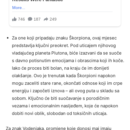
Za one koji pripadaju znaku Škorpiona, ovaj mjesec
predstavlja ključni preokret. Pod uticajem njihovog
vladajućeg planeta Plutona, biće izazvani da se suoče
s davno potisnutim emocijama i obrascima koji ih koče.
Iako će proces biti bolan, na kraju će im donijeti
olakšanje. Ovo je trenutak kada Škorpioni napokon
mogu zaceliti stare rane, okončati odnose koji im crpe
energiju i započeti iznova – ali ovog puta u skladu sa
sobom. Ključno će biti suočavanje s porodičnim
vezama i emocionalnim nasljeđem, koje će napokon
dobiti novi oblik, slobodan od toksičnih uticaja.
Za znak Vodenjaka, promjene koje donosi maj imaju