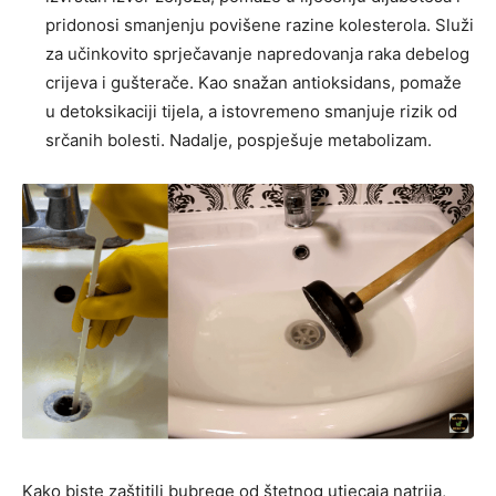
pridonosi smanjenju povišene razine kolesterola. Služi
za učinkovito sprječavanje napredovanja raka debelog
crijeva i gušterače. Kao snažan antioksidans, pomaže
u detoksikaciji tijela, a istovremeno smanjuje rizik od
srčanih bolesti. Nadalje, pospješuje metabolizam.
Kako biste zaštitili bubrege od štetnog utjecaja natrija,