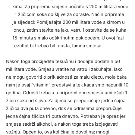
kima. Za pripremu smjese počnite s 250 mililitara vode
i 1 žličicom soka od šljive za odrasle. Način pripreme
je sljedeći: Pomiješajte 200 mililitara vode s kimom u
loncu, zatim stavite na jaku vatru i ostavite da se kuha
15 minuta s malo odškrinutim poklopcem. U ovoj fazi
rezultat bi trebao biti gusta, tamna smjesa.
Nakon toga procijedite tekućinu i dodajte dodatnih 50
mililitara vode. Smjesu vratite na vatru i zakuhajte. Iako
ne mogu govoriti o prikladnosti za malu djecu, moja baka
nam je ovaj “vitamin” predstavila tek kada smo napunili 10
godina. Odrasli trebaju u pripremljenu smjesu umiješati 1
žlicu soka od šljiva. Za djecu se preporučuje jedna čajna
žličica dva puta dnevno, dok se odraslima preporučuje
jedna čajna žličica tri puta dnevno. Potreban je oprez jer
smjesa sadrži alkohol, a nakon toga treba izbjegavati
vožnju. Općenito, ova količina je dovoljna; mnogi