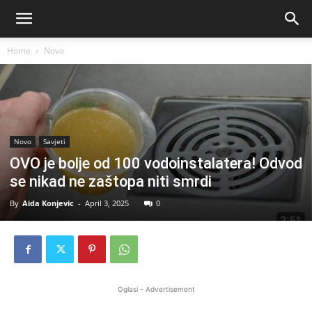
Home
Novo
Novo
Savjeti
OVO je bolje od 100 vodoinstalatera! Odvod
se nikad ne zaštopa niti smrdi
By
Aida Konjevic
-
April 3, 2025
0
Oglasi - Advertisement