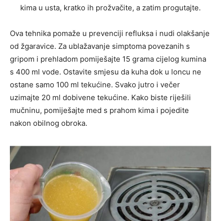
kima u usta, kratko ih prožvačite, a zatim progutajte.
Ova tehnika pomaže u prevenciji refluksa i nudi olakšanje
od žgaravice. Za ublažavanje simptoma povezanih s
gripom i prehladom pomiješajte 15 grama cijelog kumina
s 400 ml vode. Ostavite smjesu da kuha dok u loncu ne
ostane samo 100 ml tekućine. Svako jutro i večer
uzimajte 20 ml dobivene tekućine. Kako biste riješili
mučninu, pomiješajte med s prahom kima i pojedite
nakon obilnog obroka.