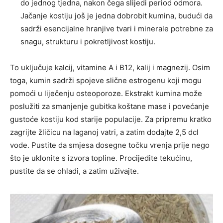
do jednog tjedna, nakon čega slijedi period odmora.
Jačanje kostiju još je jedna dobrobit kumina, budući da
sadrži esencijalne hranjive tvari i minerale potrebne za
snagu, strukturu i pokretljivost kostiju.
To uključuje kalcij, vitamine A i B12, kalij i magnezij. Osim
toga, kumin sadrži spojeve slične estrogenu koji mogu
pomoći u liječenju osteoporoze. Ekstrakt kumina može
poslužiti za smanjenje gubitka koštane mase i povećanje
gustoće kostiju kod starije populacije. Za pripremu kratko
zagrijte žličicu na laganoj vatri, a zatim dodajte 2,5 dcl
vode. Pustite da smjesa dosegne točku vrenja prije nego
što je uklonite s izvora topline. Procijedite tekućinu,
pustite da se ohladi, a zatim uživajte.