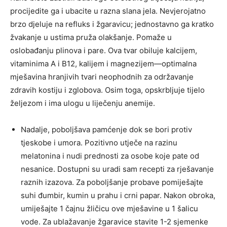
procijedite ga i ubacite u razna slana jela. Nevjerojatno
brzo djeluje na refluks i žgaravicu; jednostavno ga kratko
žvakanje u ustima pruža olakšanje. Pomaže u
oslobađanju plinova i pare. Ova tvar obiluje kalcijem,
vitaminima A i B12, kalijem i magnezijem—optimalna
mješavina hranjivih tvari neophodnih za održavanje
zdravih kostiju i zglobova. Osim toga, opskrbljuje tijelo
željezom i ima ulogu u liječenju anemije.
Nadalje, poboljšava pamćenje dok se bori protiv
tjeskobe i umora. Pozitivno utječe na razinu
melatonina i nudi prednosti za osobe koje pate od
nesanice. Dostupni su uradi sam recepti za rješavanje
raznih izazova. Za poboljšanje probave pomiješajte
suhi đumbir, kumin u prahu i crni papar. Nakon obroka,
umiješajte 1 čajnu žličicu ove mješavine u 1 šalicu
vode. Za ublažavanje žgaravice stavite 1-2 sjemenke