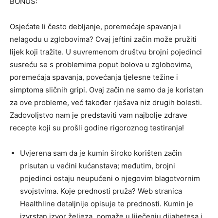
BONUS:
Osjećate li često debljanje, poremećaje spavanja i
nelagodu u zglobovima? Ovaj jeftini začin može pružiti
lijek koji tražite. U suvremenom društvu brojni pojedinci
susreću se s problemima poput bolova u zglobovima,
poremećaja spavanja, povećanja tjelesne težine i
simptoma sličnih gripi. Ovaj začin ne samo da je koristan
za ove probleme, već također rješava niz drugih bolesti.
Zadovoljstvo nam je predstaviti vam najbolje zdrave
recepte koji su prošli godine rigoroznog testiranja!
Uvjerena sam da je kumin široko korišten začin
prisutan u većini kućanstava; međutim, brojni
pojedinci ostaju neupućeni o njegovim blagotvornim
svojstvima. Koje prednosti pruža? Web stranica
Healthline detaljnije opisuje te prednosti. Kumin je
izvrstan izvor željeza, pomaže u liječenju dijabetesa i