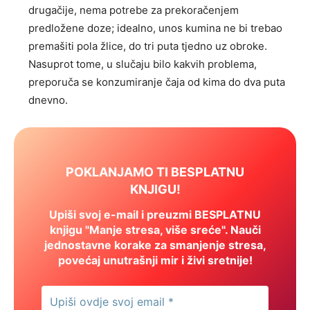
drugačije, nema potrebe za prekoračenjem
predložene doze; idealno, unos kumina ne bi trebao
premašiti pola žlice, do tri puta tjedno uz obroke.
Nasuprot tome, u slučaju bilo kakvih problema,
preporuča se konzumiranje čaja od kima do dva puta
dnevno.
POKLANJAMO TI BESPLATNU
KNJIGU!
Upiši svoj e-mail i preuzmi BESPLATNU
knjigu "Manje stresa, više sreće". Nauči
jednostavne korake za smanjenje stresa,
povećaj unutrašnji mir i živi sretnije!