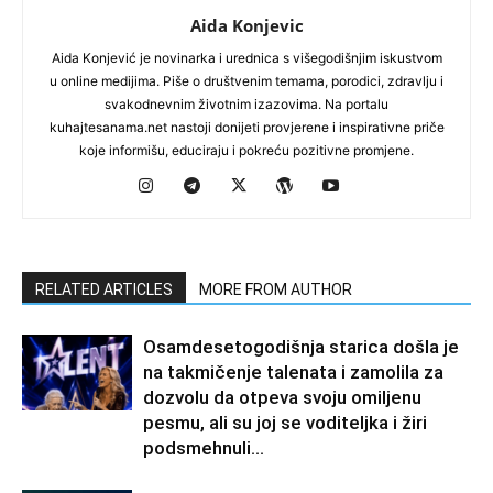
Aida Konjevic
Aida Konjević je novinarka i urednica s višegodišnjim iskustvom
u online medijima. Piše o društvenim temama, porodici, zdravlju i
svakodnevnim životnim izazovima. Na portalu
kuhajtesanama.net nastoji donijeti provjerene i inspirativne priče
koje informišu, educiraju i pokreću pozitivne promjene.
RELATED ARTICLES
MORE FROM AUTHOR
Osamdesetogodišnja starica došla je
na takmičenje talenata i zamolila za
dozvolu da otpeva svoju omiljenu
pesmu, ali su joj se voditeljka i žiri
podsmehnuli...