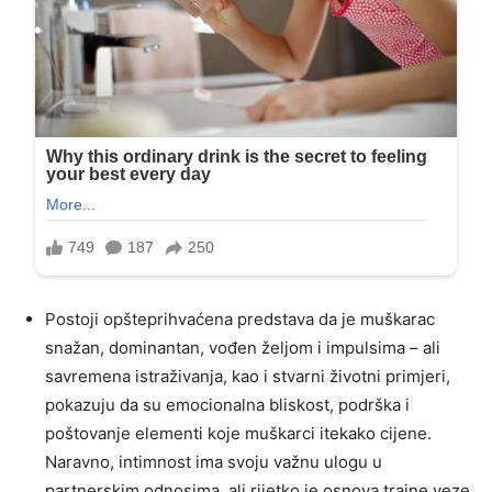
Postoji opšteprihvaćena predstava da je muškarac
snažan, dominantan, vođen željom i impulsima – ali
savremena istraživanja, kao i stvarni životni primjeri,
pokazuju da su emocionalna bliskost, podrška i
poštovanje elementi koje muškarci itekako cijene.
Naravno, intimnost ima svoju važnu ulogu u
partnerskim odnosima, ali rijetko je osnova trajne veze