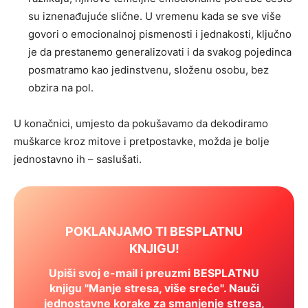
su iznenađujuće slične. U vremenu kada se sve više
govori o emocionalnoj pismenosti i jednakosti, ključno
je da prestanemo generalizovati i da svakog pojedinca
posmatramo kao jedinstvenu, složenu osobu, bez
obzira na pol.
U konačnici, umjesto da pokušavamo da dekodiramo
muškarce kroz mitove i pretpostavke, možda je bolje
jednostavno ih – saslušati.
POKLANJAMO TI BESPLATNU
KNJIGU!
Upiši svoj e-mail i preuzmi BESPLATNU
knjigu "Manje stresa, više sreće". Nauči
jednostavne korake za smanjenje stresa,