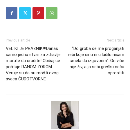
Previous article
Next article
VELIKI JE PRAZNIK!!!Danas
“Do groba će me proganjati
samo jednu stvar za zdravlje
reči koje sinu ni u ludilu nisam
morate da uradite! Običaj se
smela da izgovorim”: On više
poštuje RANOM ZOROM …
nije živ, a ja sebi grešku neću
Veruje su da su mošti ovog
oprostiti
sveca ČUDOTVORNE