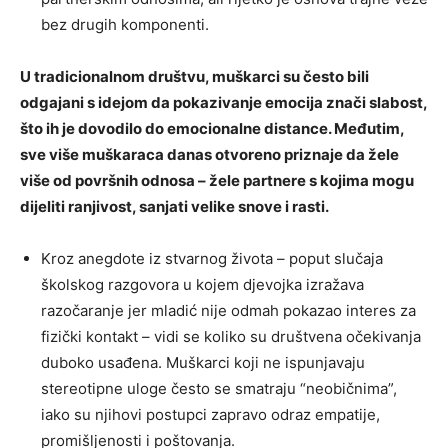
bez drugih komponenti.
U tradicionalnom društvu, muškarci su često bili
odgajani s idejom da pokazivanje emocija znači slabost,
što ih je dovodilo do emocionalne distance. Međutim,
sve više muškaraca danas otvoreno priznaje da žele
više od površnih odnosa – žele partnere s kojima mogu
dijeliti ranjivost, sanjati velike snove i rasti.
Kroz anegdote iz stvarnog života – poput slučaja
školskog razgovora u kojem djevojka izražava
razočaranje jer mladić nije odmah pokazao interes za
fizički kontakt – vidi se koliko su društvena očekivanja
duboko usađena. Muškarci koji ne ispunjavaju
stereotipne uloge često se smatraju “neobičnima”,
iako su njihovi postupci zapravo odraz empatije,
promišljenosti i poštovanja.