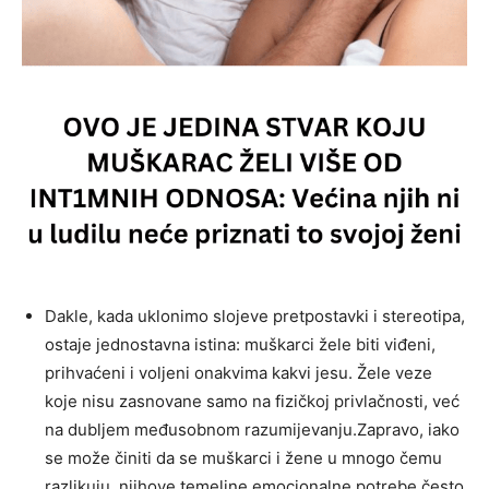
Dakle, kada uklonimo slojeve pretpostavki i stereotipa,
ostaje jednostavna istina: muškarci žele biti viđeni,
prihvaćeni i voljeni onakvima kakvi jesu. Žele veze
koje nisu zasnovane samo na fizičkoj privlačnosti, već
na dubljem međusobnom razumijevanju.Zapravo, iako
se može činiti da se muškarci i žene u mnogo čemu
razlikuju, njihove temeljne emocionalne potrebe često