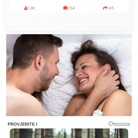
1.0K
234
145