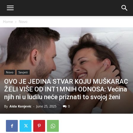
Home
Novo
Novo
Savjeti
OVO JE JEDINA STVAR KOJU MUŠKARAC
ŽELI VIŠE OD INT1MNIH ODNOSA: Većina
njih ni u ludilu neće priznati to svojoj ženi
By
Aida Konjevic
-
June 25, 2025
0