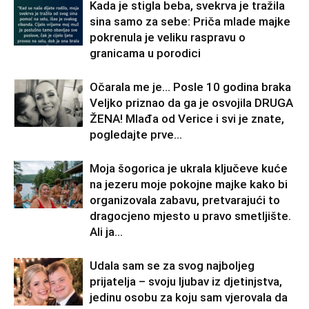
Kada je stigla beba, svekrva je tražila
sina samo za sebe: Priča mlade majke
pokrenula je veliku raspravu o
granicama u porodici
Očarala me je… Posle 10 godina braka
Veljko priznao da ga je osvojila DRUGA
ŽENA! Mlađa od Verice i svi je znate,
pogledajte prve...
Moja šogorica je ukrala ključeve kuće
na jezeru moje pokojne majke kako bi
organizovala zabavu, pretvarajući to
dragocjeno mjesto u pravo smetljište.
Ali ja...
Udala sam se za svog najboljeg
prijatelja – svoju ljubav iz djetinjstva,
jedinu osobu za koju sam vjerovala da