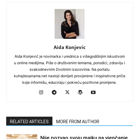
Aida Konjevic
Aida Konjević je novinarka i urednica s višegodišnjim iskustvom
u online medijima. Piše o društvenim temama, porodici, zdravlju i
svakodnevnim životnim izazovima. Na portalu
kuhajtesanama.net nastoji donijeti provjerene i inspirativne priče
koje informišu, educiraju i pokreću pozitivne promjene.
RELATED ARTICLES
MORE FROM AUTHOR
Nije pozvao svoju majku na vjenčanje