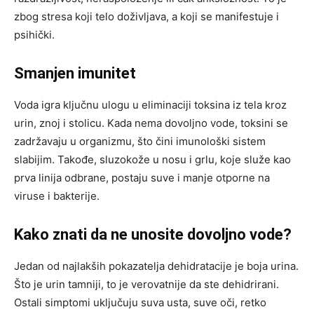
zbog stresa koji telo doživljava, a koji se manifestuje i
psihički.
Smanjen imunitet
Voda igra ključnu ulogu u eliminaciji toksina iz tela kroz
urin, znoj i stolicu. Kada nema dovoljno vode, toksini se
zadržavaju u organizmu, što čini imunološki sistem
slabijim. Takođe, sluzokože u nosu i grlu, koje služe kao
prva linija odbrane, postaju suve i manje otporne na
viruse i bakterije.
Kako znati da ne unosite dovoljno vode?
Jedan od najlakših pokazatelja dehidratacije je boja urina.
Što je urin tamniji, to je verovatnije da ste dehidrirani.
Ostali simptomi uključuju suva usta, suve oči, retko