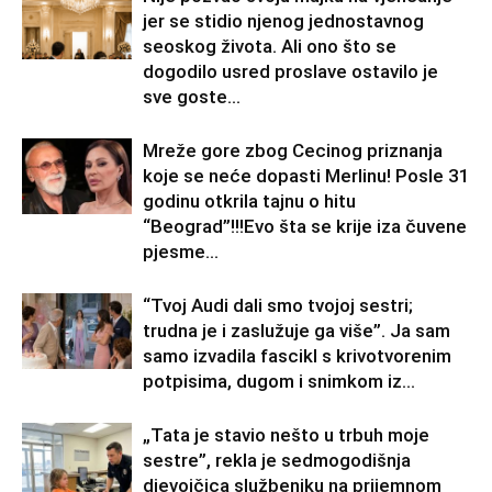
jer se stidio njenog jednostavnog
seoskog života. Ali ono što se
dogodilo usred proslave ostavilo je
sve goste...
Mreže gore zbog Cecinog priznanja
koje se neće dopasti Merlinu! Posle 31
godinu otkrila tajnu o hitu
“Beograd”!!!Evo šta se krije iza čuvene
pjesme...
“Tvoj Audi dali smo tvojoj sestri;
trudna je i zaslužuje ga više”. Ja sam
samo izvadila fascikl s krivotvorenim
potpisima, dugom i snimkom iz...
„Tata je stavio nešto u trbuh moje
sestre”, rekla je sedmogodišnja
djevojčica službeniku na prijemnom