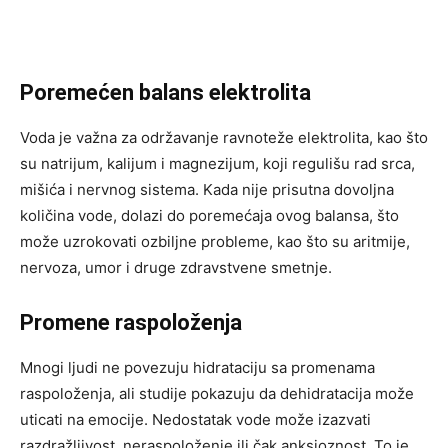
Poremećen balans elektrolita
Voda je važna za održavanje ravnoteže elektrolita, kao što
su natrijum, kalijum i magnezijum, koji regulišu rad srca,
mišića i nervnog sistema. Kada nije prisutna dovoljna
količina vode, dolazi do poremećaja ovog balansa, što
može uzrokovati ozbiljne probleme, kao što su aritmije,
nervoza, umor i druge zdravstvene smetnje.
Promene raspoloženja
Mnogi ljudi ne povezuju hidrataciju sa promenama
raspoloženja, ali studije pokazuju da dehidratacija može
uticati na emocije. Nedostatak vode može izazvati
razdražljivost, neraspoloženje ili čak anksioznost. To je