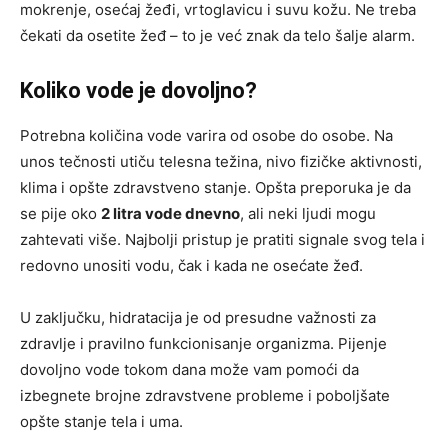
mokrenje, osećaj žeđi, vrtoglavicu i suvu kožu. Ne treba
čekati da osetite žeđ – to je već znak da telo šalje alarm.
Koliko vode je dovoljno?
Potrebna količina vode varira od osobe do osobe. Na
unos tečnosti utiču telesna težina, nivo fizičke aktivnosti,
klima i opšte zdravstveno stanje. Opšta preporuka je da
se pije oko
2 litra vode dnevno
, ali neki ljudi mogu
zahtevati više. Najbolji pristup je pratiti signale svog tela i
redovno unositi vodu, čak i kada ne osećate žeđ.
U zaključku, hidratacija je od presudne važnosti za
zdravlje i pravilno funkcionisanje organizma. Pijenje
dovoljno vode tokom dana može vam pomoći da
izbegnete brojne zdravstvene probleme i poboljšate
opšte stanje tela i uma.