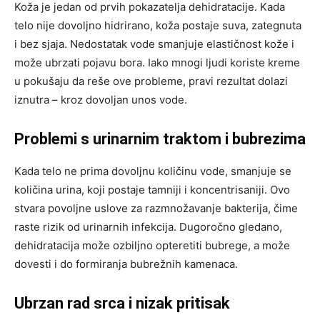
Koža je jedan od prvih pokazatelja dehidratacije. Kada
telo nije dovoljno hidrirano, koža postaje suva, zategnuta
i bez sjaja. Nedostatak vode smanjuje elastičnost kože i
može ubrzati pojavu bora. Iako mnogi ljudi koriste kreme
u pokušaju da reše ove probleme, pravi rezultat dolazi
iznutra – kroz dovoljan unos vode.
Problemi s urinarnim traktom i bubrezima
Kada telo ne prima dovoljnu količinu vode, smanjuje se
količina urina, koji postaje tamniji i koncentrisaniji. Ovo
stvara povoljne uslove za razmnožavanje bakterija, čime
raste rizik od urinarnih infekcija. Dugoročno gledano,
dehidratacija može ozbiljno opteretiti bubrege, a može
dovesti i do formiranja bubrežnih kamenaca.
Ubrzan rad srca i nizak pritisak