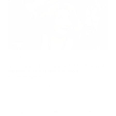
EKSKLUZIVNO
Marija je pala sa litice i stradala: Njen dečko Ilija
glumio ucveljenog udovca, a onda je obdukcija
otkrila jezivu istinu
Marija je pala sa litice i stradala: Njen dečko Ilija glumio
ucveljenog udovca, a onda je obdukcija otkrila jezivu istinu
1.0K
234
145