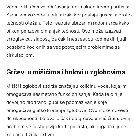
Voda je ključna za održavanje normalnog krvnog pritiska.
Kada je nivo vode u telu nizak, krv postaje gušća, a protok
tečnosti otežan. Telo reaguje ubrzanim radom srca kako
bi kompenzovalo manjak tečnosti. Ovo može izazvati
vrtoglavicu, slabost, pa čak i nesvesticu kod nekih ljudi,
posebno kod onih sa već postojećim problemima sa
cirkulacijom.
Grčevi u mišićima i bolovi u zglobovima
Mišići i zglobovi sadrže značajnu količinu vode, koja im
omogućava nesmetano funkcionisanje. Kada telo nije
dovoljno hidrirano, gubi se podmazivanje koje
omogućava glatko kretanje zglobova. Ovo može dovesti
do ukočenosti, bolova, a čak i do grčeva u mišićima. Ovaj
problem se često javlja kod sportista, ali pogađa i ljude
koji nisu fizički aktivni.