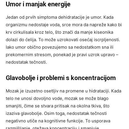
Umor i manjak energije
Jedan od prvih simptoma dehidratacije je umor. Kada
organizmu nedostaje voda, srce mora da napreže kako bi
krv cirkulisala kroz telo, što znači da manje kiseonika
dolazi do ćelija. To može uzrokovati osećaj iscrpljenosti.
Iako umor obično povezujemo sa nedostatkom sna ili
prekomernim stresom, ponekad je pravi uzrok upravo –
nedostatak tečnosti.
Glavobolje i problemi s koncentracijom
Mozak je izuzetno osetljiv na promene u hidrataciji. Kada
telo ne unosi dovoljno vode, mozak se može blago
smanjiti, čime se stvara pritisak na okolna tkiva, što
izaziva glavobolje. Osim toga, nedostatak tečnosti
negativno utiče na kognitivne funkcije. To usporava
razmišljanje, otežava koncentraciju i smanjuje