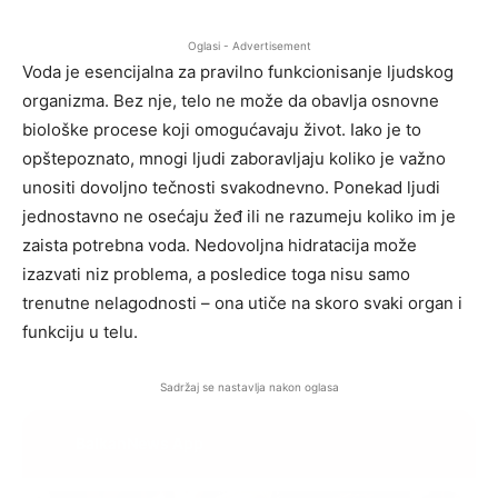
Oglasi - Advertisement
Voda je esencijalna za pravilno funkcionisanje ljudskog
organizma. Bez nje, telo ne može da obavlja osnovne
biološke procese koji omogućavaju život. Iako je to
opštepoznato, mnogi ljudi zaboravljaju koliko je važno
unositi dovoljno tečnosti svakodnevno. Ponekad ljudi
jednostavno ne osećaju žeđ ili ne razumeju koliko im je
zaista potrebna voda. Nedovoljna hidratacija može
izazvati niz problema, a posledice toga nisu samo
trenutne nelagodnosti – ona utiče na skoro svaki organ i
funkciju u telu.
Sadržaj se nastavlja nakon oglasa
BalkanNews App