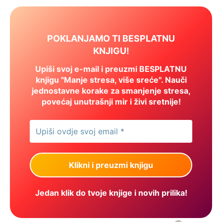
POKLANJAMO TI BESPLATNU
KNJIGU!
Upiši svoj e-mail i preuzmi BESPLATNU
knjigu "Manje stresa, više sreće". Nauči
jednostavne korake za smanjenje stresa,
povećaj unutrašnji mir i živi sretnije!
Jedan klik do tvoje knjige i novih prilika!