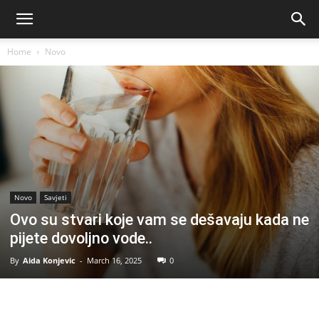
Home
Novo
Novo
Savjeti
Ovo su stvari koje vam se dešavaju kada ne
pijete dovoljno vode..
By
Aida Konjevic
-
March 16, 2025
0