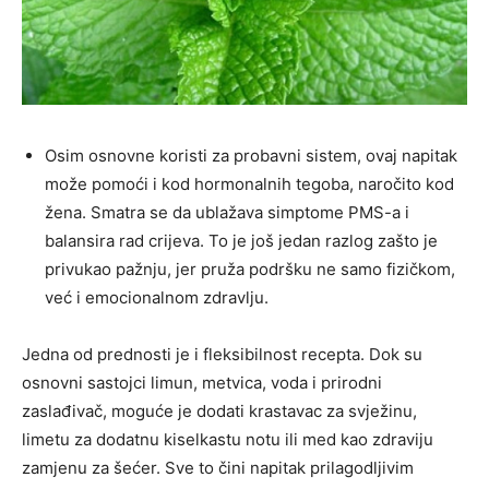
Osim osnovne koristi za probavni sistem, ovaj napitak
može pomoći i kod hormonalnih tegoba, naročito kod
žena. Smatra se da ublažava simptome PMS-a i
balansira rad crijeva. To je još jedan razlog zašto je
privukao pažnju, jer pruža podršku ne samo fizičkom,
već i emocionalnom zdravlju.
Jedna od prednosti je i fleksibilnost recepta. Dok su
osnovni sastojci limun, metvica, voda i prirodni
zaslađivač, moguće je dodati krastavac za svježinu,
limetu za dodatnu kiselkastu notu ili med kao zdraviju
zamjenu za šećer. Sve to čini napitak prilagodljivim