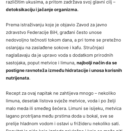
različitim ukusima, a pritom zadržava svoj glavni cilj –
detoksikaciju i jačanje organizma.
Prema istraživanju koje je objavio Zavod za javno
zdravstvo Federacije BiH, građani često unose
nedovoljno tečnosti tokom dana, a pri tome se pretežno
oslanjaju na zaslađene sokove i kafu. Stručnjaci
naglašavaju da je upravo voda s dodatkom prirodnih
sastojaka, poput metvice i limuna,
najbolji način da se
postigne ravnoteža između hidratacije i unosa korisnih
nutrijenata
.
Recept za ovaj napitak ne zahtijeva mnogo – nekoliko
limuna, desetak listova svježe metvice, voda i po želji
malo meda ili smeđeg šećera. Limuni se isijeku, metvica
lagano protrljana među prstima doda u bokal, sve se
prelije hladnom vodom i ostavi u frižideru nekoliko sati.