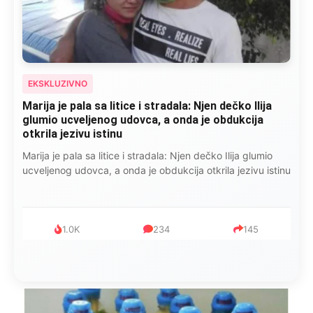
EKSKLUZIVNO
Marija je pala sa litice i stradala: Njen dečko Ilija
glumio ucveljenog udovca, a onda je obdukcija
otkrila jezivu istinu
Marija je pala sa litice i stradala: Njen dečko Ilija glumio
ucveljenog udovca, a onda je obdukcija otkrila jezivu istinu
1.0K
234
145