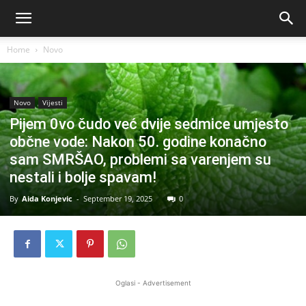
Home
Novo
Novo
Vijesti
Pijem 0vo čudo već dvije sedmice umjesto
občne vode: Nakon 50. godine konačno
sam SMRŠAO, problemi sa varenjem su
nestali i bolje spavam!
By
Aida Konjevic
-
September 19, 2025
0
Oglasi - Advertisement