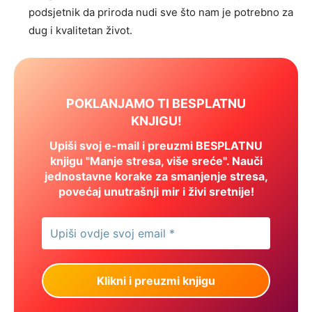
podsjetnik da priroda nudi sve što nam je potrebno za
dug i kvalitetan život.
POKLANJAMO TI BESPLATNU
KNJIGU!
Upiši svoj e-mail i preuzmi BESPLATNU
knjigu "Manje stresa, više sreće". Nauči
jednostavne korake za smanjenje stresa,
povećaj unutrašnji mir i živi sretnije!