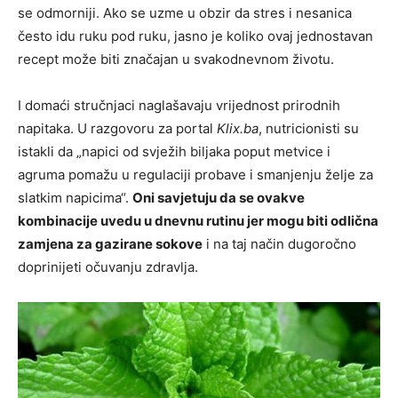
se odmorniji. Ako se uzme u obzir da stres i nesanica
često idu ruku pod ruku, jasno je koliko ovaj jednostavan
recept može biti značajan u svakodnevnom životu.
I domaći stručnjaci naglašavaju vrijednost prirodnih
napitaka. U razgovoru za portal
Klix.ba
, nutricionisti su
istakli da „napici od svježih biljaka poput metvice i
agruma pomažu u regulaciji probave i smanjenju želje za
slatkim napicima“.
Oni savjetuju da se ovakve
kombinacije uvedu u dnevnu rutinu jer mogu biti odlična
zamjena za gazirane sokove
i na taj način dugoročno
doprinijeti očuvanju zdravlja.