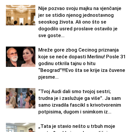
Nije pozvao svoju majku na vjenčanje
jer se stidio njenog jednostavnog
seoskog života. Ali ono što se
dogodilo usred proslave ostavilo je
sve goste...
Mreže gore zbog Cecinog priznanja
koje se neće dopasti Merlinu! Posle 31
godinu otkrila tajnu o hitu
“Beograd”!!!Evo šta se krije iza čuvene
pjesme...
“Tvoj Audi dali smo tvojoj sestri;
trudna je i zaslužuje ga više”. Ja sam
samo izvadila fascikl s krivotvorenim
potpisima, dugom i snimkom iz...
„Tata je stavio nešto u trbuh moje