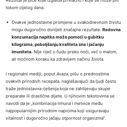
Rezultat je piće koje izgleda privlačno i koje se može piti
tokom cijelog dana.
Ovakve jednostavne promjene u svakodnevnom životu
mogu dugoročno donijeti značajne rezultate.
Redovna
konzumacija napitka može pomoći u gubitku
kilograma, poboljšanju kvaliteta sna i jačanju
imuniteta.
Nije riječ o čudu preko noći, već o malom,
ali moćnom koraku ka zdravijem načinu života.
I regionalni mediji, poput
Avaza
, pišu o prednostima
ovakvih prirodnih recepata, naglašavajući da ljudi često
traže jednostavna rješenja koja ne zahtijevaju skupe
preparate ili drastične dijete. U njihovim tekstovima se
navodi da je „kombinacija limuna i metvice među
najpopularnijim prirodnim napicima koji osiguravaju
vitalnost i dugoročno jačaju otpornost organizma“.