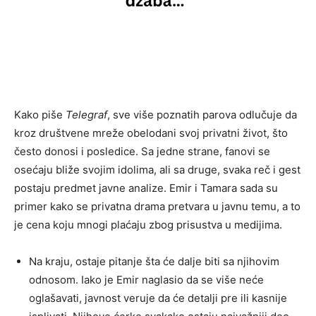
Kako piše
Telegraf
, sve više poznatih parova odlučuje da
kroz društvene mreže obelodani svoj privatni život, što
često donosi i posledice. Sa jedne strane, fanovi se
osećaju bliže svojim idolima, ali sa druge, svaka reč i gest
postaju predmet javne analize. Emir i Tamara sada su
primer kako se privatna drama pretvara u javnu temu, a to
je cena koju mnogi plaćaju zbog prisustva u medijima.
Na kraju, ostaje pitanje šta će dalje biti sa njihovim
odnosom. Iako je Emir naglasio da se više neće
oglašavati, javnost veruje da će detalji pre ili kasnije