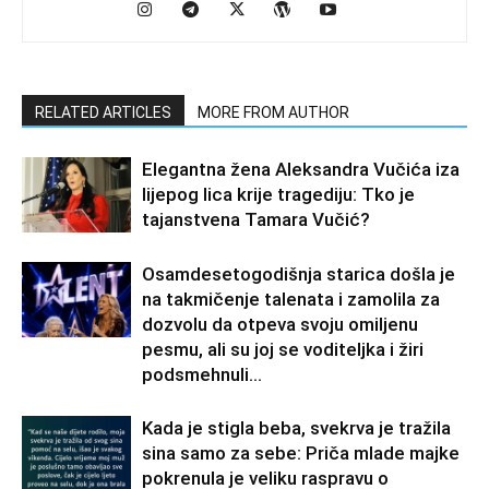
RELATED ARTICLES
MORE FROM AUTHOR
Elegantna žena Aleksandra Vučića iza
lijepog lica krije tragediju: Tko je
tajanstvena Tamara Vučić?
Osamdesetogodišnja starica došla je
na takmičenje talenata i zamolila za
dozvolu da otpeva svoju omiljenu
pesmu, ali su joj se voditeljka i žiri
podsmehnuli...
Kada je stigla beba, svekrva je tražila
sina samo za sebe: Priča mlade majke
pokrenula je veliku raspravu o