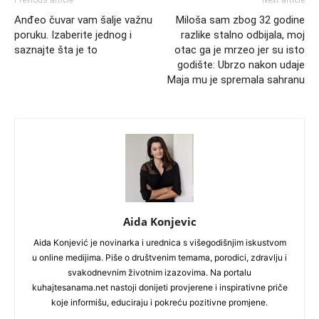
Previous article
Next article
Anđeo čuvar vam šalje važnu
Miloša sam zbog 32 godine
poruku. Izaberite jednog i
razlike stalno odbijala, moj
saznajte šta je to
otac ga je mrzeo jer su isto
godište: Ubrzo nakon udaje
Maja mu je spremala sahranu
Aida Konjevic
Aida Konjević je novinarka i urednica s višegodišnjim iskustvom
u online medijima. Piše o društvenim temama, porodici, zdravlju i
svakodnevnim životnim izazovima. Na portalu
kuhajtesanama.net nastoji donijeti provjerene i inspirativne priče
koje informišu, educiraju i pokreću pozitivne promjene.