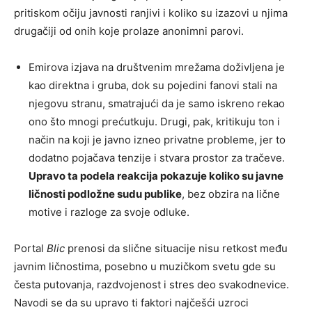
pritiskom očiju javnosti ranjivi i koliko su izazovi u njima
drugačiji od onih koje prolaze anonimni parovi.
Emirova izjava na društvenim mrežama doživljena je
kao direktna i gruba, dok su pojedini fanovi stali na
njegovu stranu, smatrajući da je samo iskreno rekao
ono što mnogi prećutkuju. Drugi, pak, kritikuju ton i
način na koji je javno izneo privatne probleme, jer to
dodatno pojačava tenzije i stvara prostor za tračeve.
Upravo ta podela reakcija pokazuje koliko su javne
ličnosti podložne sudu publike
, bez obzira na lične
motive i razloge za svoje odluke.
Portal
Blic
prenosi da slične situacije nisu retkost među
javnim ličnostima, posebno u muzičkom svetu gde su
česta putovanja, razdvojenost i stres deo svakodnevice.
Navodi se da su upravo ti faktori najčešći uzroci