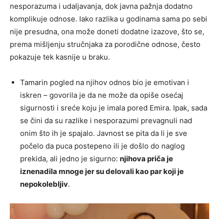
nesporazuma i udaljavanja, dok javna pažnja dodatno
komplikuje odnose. Iako razlika u godinama sama po sebi
nije presudna, ona može doneti dodatne izazove, što se,
prema mišljenju stručnjaka za porodične odnose, često
pokazuje tek kasnije u braku.
Tamarin pogled na njihov odnos bio je emotivan i
iskren – govorila je da ne može da opiše osećaj
sigurnosti i sreće koju je imala pored Emira. Ipak, sada
se čini da su razlike i nesporazumi prevagnuli nad
onim što ih je spajalo. Javnost se pita da li je sve
počelo da puca postepeno ili je došlo do naglog
prekida, ali jedno je sigurno:
njihova priča je
iznenadila mnoge jer su delovali kao par koji je
nepokolebljiv
.