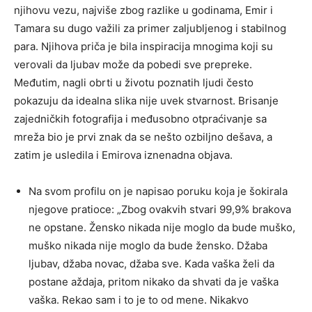
njihovu vezu, najviše zbog razlike u godinama, Emir i
Tamara su dugo važili za primer zaljubljenog i stabilnog
para. Njihova priča je bila inspiracija mnogima koji su
verovali da ljubav može da pobedi sve prepreke.
Međutim, nagli obrti u životu poznatih ljudi često
pokazuju da idealna slika nije uvek stvarnost. Brisanje
zajedničkih fotografija i međusobno otpraćivanje sa
mreža bio je prvi znak da se nešto ozbiljno dešava, a
zatim je usledila i Emirova iznenadna objava.
Na svom profilu on je napisao poruku koja je šokirala
njegove pratioce: „Zbog ovakvih stvari 99,9% brakova
ne opstane. Žensko nikada nije moglo da bude muško,
muško nikada nije moglo da bude žensko. Džaba
ljubav, džaba novac, džaba sve. Kada vaška želi da
postane aždaja, pritom nikako da shvati da je vaška
vaška. Rekao sam i to je to od mene. Nikakvo