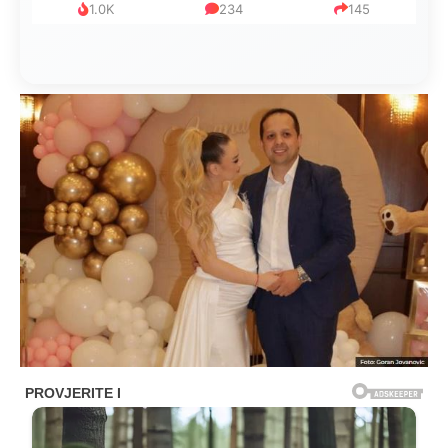
1.0K
234
145