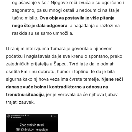
oglašavanje više.“ Njegove reči zvučale su ogorčeno i
zagonetno, pa su mnogi ostali u nedoumici na šta je
tačno mislio.
Ova objava postavila je više pitanja
nego što je dala odgovora
, a nagađanja o razlozima
raskida su se samo umnožila.
U ranijim intervjuima Tamara je govorila o njihovom
početku i naglašavala da je sve krenulo spontano, preko
zajedničkih prijatelja u Šapcu. Tvrdila je da je odmah
osetila Emirinu dobrotu, humor i toplinu, te da je bila
sigurna kako njihova veza ima čvrste temelje.
Njene reči
danas zvuče bolno i kontradiktorno u odnosu na
trenutnu situaciju
, jer je verovala da će njihova ljubav
trajati zauvek.