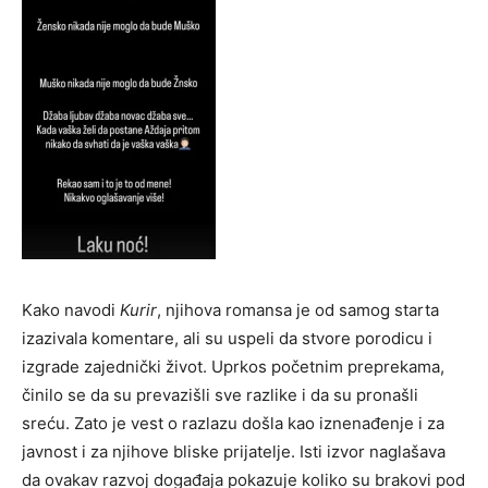
Kako navodi
Kurir
, njihova romansa je od samog starta
izazivala komentare, ali su uspeli da stvore porodicu i
izgrade zajednički život. Uprkos početnim preprekama,
činilo se da su prevazišli sve razlike i da su pronašli
sreću. Zato je vest o razlazu došla kao iznenađenje i za
javnost i za njihove bliske prijatelje. Isti izvor naglašava
da ovakav razvoj događaja pokazuje koliko su brakovi pod