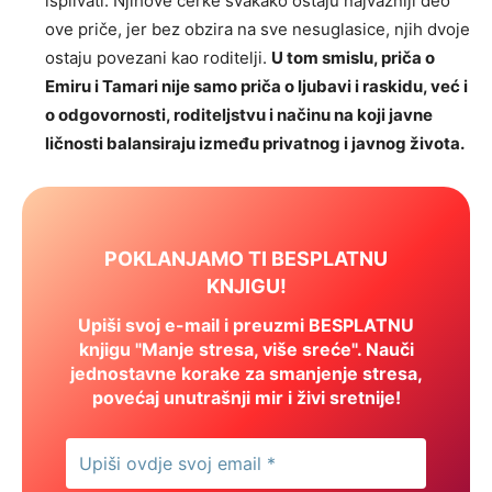
isplivati. Njihove ćerke svakako ostaju najvažniji deo
ove priče, jer bez obzira na sve nesuglasice, njih dvoje
ostaju povezani kao roditelji.
U tom smislu, priča o
Emiru i Tamari nije samo priča o ljubavi i raskidu, već i
o odgovornosti, roditeljstvu i načinu na koji javne
ličnosti balansiraju između privatnog i javnog života.
POKLANJAMO TI BESPLATNU
KNJIGU!
Upiši svoj e-mail i preuzmi BESPLATNU
knjigu "Manje stresa, više sreće". Nauči
jednostavne korake za smanjenje stresa,
povećaj unutrašnji mir i živi sretnije!