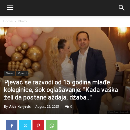
Home
Novo
Novo
Vijesti
Pjevač se razvodi od 15 godina mlađe
koleginice, šok oglašavanje: “Kada vaška
želi da postane aždaja, džaba…”
By
Aida Konjevic
-
August 23, 2025
0