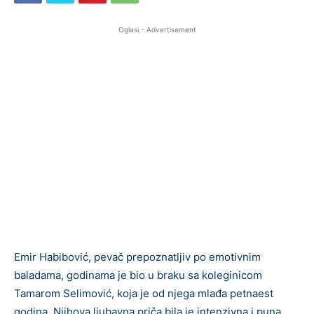
Oglasi - Advertisement
Emir Habibović, pevač prepoznatljiv po emotivnim
baladama, godinama je bio u braku sa koleginicom
Tamarom Selimović, koja je od njega mlađa petnaest
godina. Njihova ljubavna priča bila je intenzivna i puna