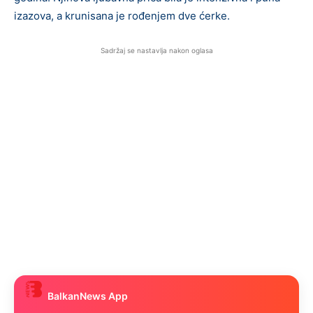
izazova, a krunisana je rođenjem dve ćerke.
Sadržaj se nastavlja nakon oglasa
BalkanNews App