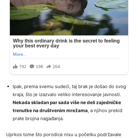
Ipak, prema svemu sudeći, taj brak je došao do svog
kraja, što je izazvalo veliko interesovanje javnosti.
Nekada skladan par sada više ne deli zajedničke
trenutke na društvenim mrežama
, a njihov prekid
prate brojna nagađanja.
Uprkos tome što porodice nisu u početku podržavale