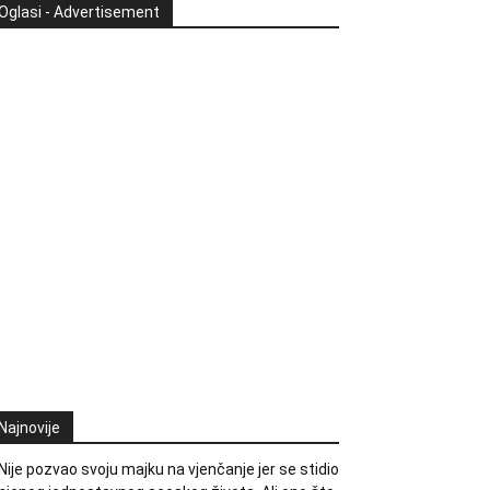
Oglasi - Advertisement
Najnovije
Nije pozvao svoju majku na vjenčanje jer se stidio