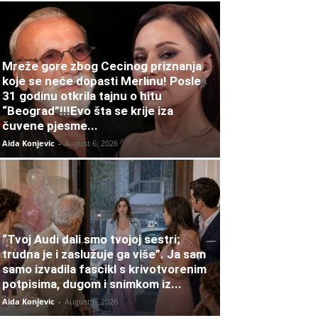
Mreže gore zbog Cecinog priznanja
koje se neće dopasti Merlinu! Posle
31 godinu otkrila tajnu o hitu
“Beograd”!!!Evo šta se krije iza
čuvene pjesme...
Aida Konjevic
-
August 6, 2026
“Tvoj Audi dali smo tvojoj sestri;
trudna je i zaslužuje ga više”. Ja sam
samo izvadila fascikl s krivotvorenim
potpisima, dugom i snimkom iz...
Aida Konjevic
-
August 6, 2026