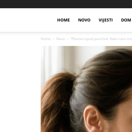
HOME
NOVO
VIJESTI
DOM 
Home
Novo
“Planovi ispod površine: Kako sam izne