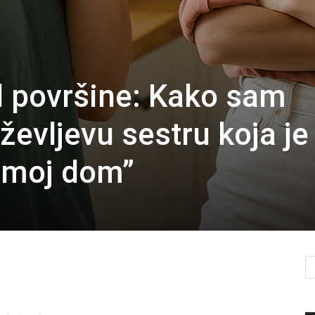
d površine: Kako sam
evljevu sestru koja je
i moj dom”