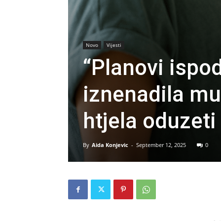
Novo
Vijesti
“Planovi ispo
iznenadila muž
htjela oduzet
By
Aida Konjevic
-
September 12, 2025
0