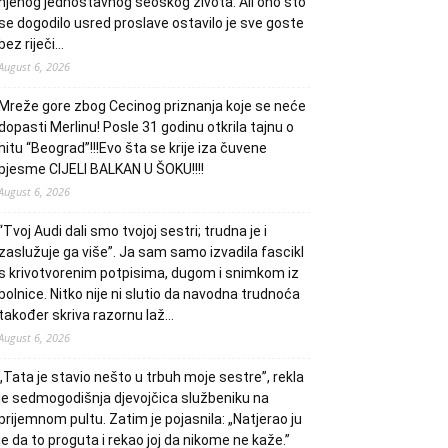
njenog jednostavnog seoskog života. Ali ono što
se dogodilo usred proslave ostavilo je sve goste
bez riječi…
August 6, 2026
Mreže gore zbog Cecinog priznanja koje se neće
dopasti Merlinu! Posle 31 godinu otkrila tajnu o
hitu “Beograd”!!!Evo šta se krije iza čuvene
pjesme CIJELI BALKAN U ŠOKU!!!!
August 6, 2026
“Tvoj Audi dali smo tvojoj sestri; trudna je i
zaslužuje ga više”. Ja sam samo izvadila fascikl
s krivotvorenim potpisima, dugom i snimkom iz
bolnice. Nitko nije ni slutio da navodna trudnoća
također skriva razornu laž…
August 6, 2026
„Tata je stavio nešto u trbuh moje sestre”, rekla
je sedmogodišnja djevojčica službeniku na
prijemnom pultu. Zatim je pojasnila: „Natjerao ju
je da to proguta i rekao joj da nikome ne kaže.”