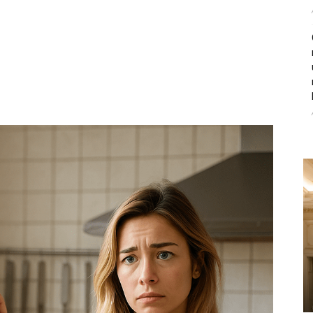
ce i stradala: Njen dečko Ilija glumio ucveljenog udovca, a
ila jezivu istinu
45