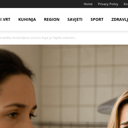
Home
Privacy Policy
Ko
I VRT
KUHINJA
REGION
SAVJETI
SPORT
ZDRAVL
nadila muževljevu sestru koja je htjela oduzeti...