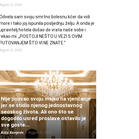
August 6, 2026
Odvela sam svoju smrtno bolesnu kćer da vidi
more i tako joj ispunila posljednju želju. A onda je
upravitelj hotela došao do vrata naše sobe i
rekao mi: „POSTOJI NEŠTO U VEZI S OVIM
PUTOVANJEM ŠTO VI NE ZNATE.“
August 6, 2026
Nije pozvao svoju majku na vjenčanje
jer se stidio njenog jednostavnog
seoskog života. Ali ono što se
dogodilo usred proslave ostavilo je
sve goste...
Aida Konjevic
-
August 6, 2026