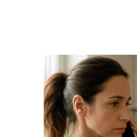
Marija je pala sa liti
onda je obdukcija otkr
1.0K
234
1