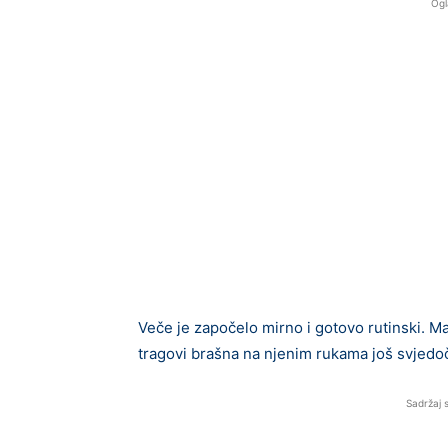
Ogl
Veče je započelo mirno i gotovo rutinski. M
tragovi brašna na njenim rukama još svjedoč
Sadržaj 