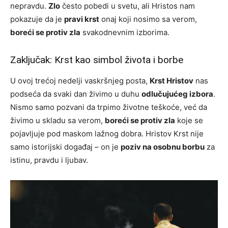
nepravdu.
Zlo
često pobedi u svetu, ali Hristos nam
pokazuje da je
pravi krst
onaj koji nosimo sa verom,
boreći se protiv zla
svakodnevnim izborima.
Zaključak: Krst kao simbol života i borbe
U ovoj trećoj nedelji vaskršnjeg posta,
Krst Hristov
nas
podseća da svaki dan živimo u duhu
odlučujućeg izbora
.
Nismo samo pozvani da trpimo životne teškoće, već da
živimo u skladu sa verom,
boreći se protiv zla
koje se
pojavljuje pod maskom lažnog dobra. Hristov Krst nije
samo istorijski događaj – on je
poziv na osobnu borbu
za
istinu, pravdu i ljubav.