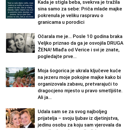
Kada je stigla beba, svekrva je tražila
sina samo za sebe: Priča mlade majke
pokrenula je veliku raspravu o
granicama u porodici
Očarala me je… Posle 10 godina braka
Veljko priznao da ga je osvojila DRUGA
ŽENA! Mlađa od Verice i svi je znate,
pogledajte prve...
Moja šogorica je ukrala ključeve kuće
na jezeru moje pokojne majke kako bi
organizovala zabavu, pretvarajući to
dragocjeno mjesto u pravo smetljište.
Ali ja...
Udala sam se za svog najboljeg
prijatelja – svoju ljubav iz djetinjstva,
jedinu osobu za koju sam vjerovala da