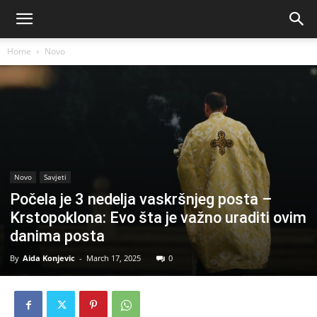
Home
Novo
Novo
Savjeti
Počela je 3 nedelja vaskršnjeg posta –
Krstopoklona: Evo šta je važno uraditi ovim
danima posta
By
Aida Konjevic
-
March 17, 2025
0