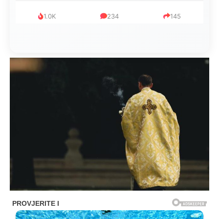
1.0K
234
145