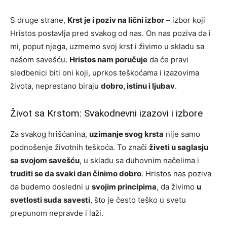
S druge strane,
Krst je i poziv na lični izbor
– izbor koji
Hristos postavlja pred svakog od nas. On nas poziva da i
mi, poput njega, uzmemo svoj krst i živimo u skladu sa
našom savešću.
Hristos nam poručuje
da će pravi
sledbenici biti oni koji, uprkos teškoćama i izazovima
života, neprestano biraju
dobro, istinu i ljubav
.
Život sa Krstom: Svakodnevni izazovi i izbore
Za svakog hrišćanina,
uzimanje svog krsta
nije samo
podnošenje životnih teškoća. To znači
živeti u saglasju
sa svojom savešću
, u skladu sa duhovnim načelima i
truditi se da svaki dan činimo dobro
. Hristos nas poziva
da budemo dosledni u
svojim principima
, da živimo
u
svetlosti suda savesti
, što je često teško u svetu
prepunom nepravde i laži.