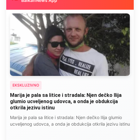
BalkanNews App
EKSKLUZIVNO
Marija je pala sa litice i stradala: Njen dečko Ilija
glumio ucveljenog udovca, a onda je obdukcija
otkrila jezivu istinu
Marija je pala sa litice i stradala: Njen dečko Ilija glumio
ucveljenog udovca, a onda je obdukcija otkrila jezivu istinu