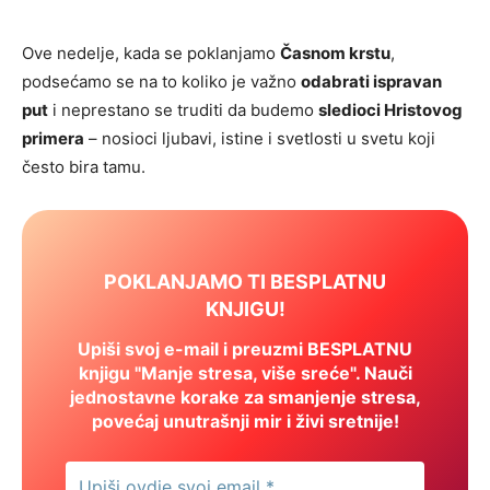
Ove nedelje, kada se poklanjamo
Časnom krstu
,
podsećamo se na to koliko je važno
odabrati ispravan
put
i neprestano se truditi da budemo
sledioci Hristovog
primera
– nosioci ljubavi, istine i svetlosti u svetu koji
često bira tamu.
POKLANJAMO TI BESPLATNU
KNJIGU!
Upiši svoj e-mail i preuzmi BESPLATNU
knjigu "Manje stresa, više sreće". Nauči
jednostavne korake za smanjenje stresa,
povećaj unutrašnji mir i živi sretnije!