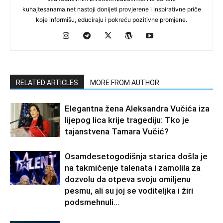
kuhajtesanama.net nastoji donijeti provjerene i inspirativne priče
koje informišu, educiraju i pokreću pozitivne promjene.
RELATED ARTICLES
MORE FROM AUTHOR
Elegantna žena Aleksandra Vučića iza
lijepog lica krije tragediju: Tko je
tajanstvena Tamara Vučić?
Osamdesetogodišnja starica došla je
na takmičenje talenata i zamolila za
dozvolu da otpeva svoju omiljenu
pesmu, ali su joj se voditeljka i žiri
podsmehnuli...