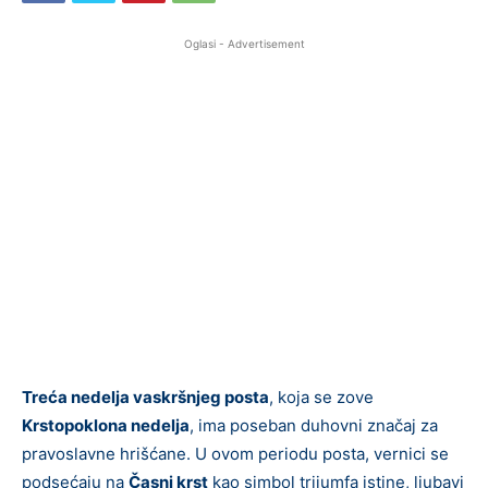
Oglasi - Advertisement
Treća nedelja vaskršnjeg posta
, koja se zove
Krstopoklona nedelja
, ima poseban duhovni značaj za
pravoslavne hrišćane. U ovom periodu posta, vernici se
podsećaju na
Časni krst
kao simbol trijumfa istine, ljubavi