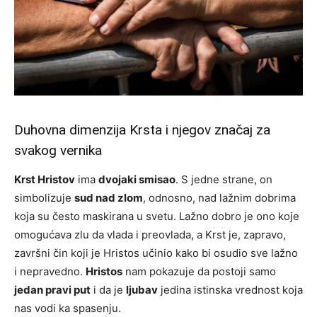
Duhovna dimenzija Krsta i njegov značaj za
svakog vernika
Krst Hristov
ima
dvojaki smisao
. S jedne strane, on
simbolizuje
sud nad zlom
, odnosno, nad lažnim dobrima
koja su često maskirana u svetu. Lažno dobro je ono koje
omogućava zlu da vlada i preovlada, a Krst je, zapravo,
završni čin koji je Hristos učinio kako bi osudio sve lažno
i nepravedno.
Hristos
nam pokazuje da postoji samo
jedan pravi put
i da je
ljubav
jedina istinska vrednost koja
nas vodi ka spasenju.