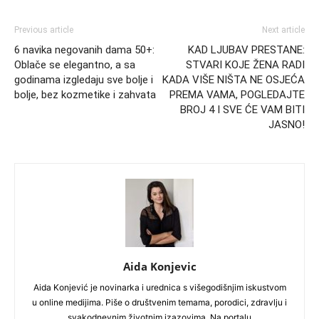
Previous article
Next article
6 navika negovanih dama 50+:
KAD LJUBAV PRESTANE:
Oblače se elegantno, a sa
STVARI KOJE ŽENA RADI
godinama izgledaju sve bolje i
KADA VIŠE NIŠTA NE OSJEĆA
bolje, bez kozmetike i zahvata
PREMA VAMA, POGLEDAJTE
BROJ 4 I SVE ĆE VAM BITI
JASNO!
Aida Konjevic
Aida Konjević je novinarka i urednica s višegodišnjim iskustvom
u online medijima. Piše o društvenim temama, porodici, zdravlju i
svakodnevnim životnim izazovima. Na portalu