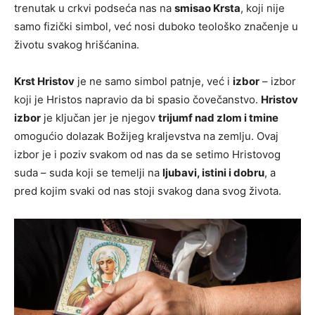
trenutak u crkvi podseća nas na
smisao Krsta
, koji nije
samo fizički simbol, već nosi duboko teološko značenje u
životu svakog hrišćanina.
Krst Hristov
je ne samo simbol patnje, već i
izbor
– izbor
koji je Hristos napravio da bi spasio čovečanstvo.
Hristov
izbor
je ključan jer je njegov
trijumf nad zlom i tmine
omogućio dolazak Božijeg kraljevstva na zemlju. Ovaj
izbor je i poziv svakom od nas da se setimo Hristovog
suda – suda koji se temelji na
ljubavi, istini i dobru
, a
pred kojim svaki od nas stoji svakog dana svog života.