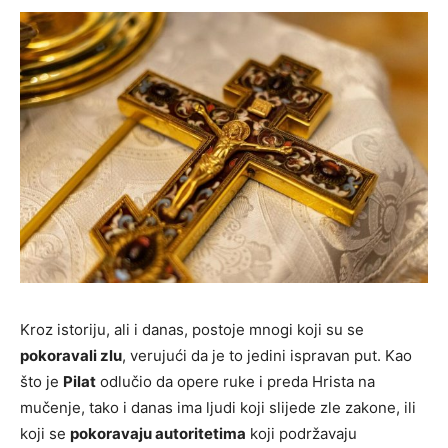
Kroz istoriju, ali i danas, postoje mnogi koji su se
pokoravali zlu
, verujući da je to jedini ispravan put. Kao
što je
Pilat
odlučio da opere ruke i preda Hrista na
mučenje, tako i danas ima ljudi koji slijede zle zakone, ili
koji se
pokoravaju autoritetima
koji podržavaju