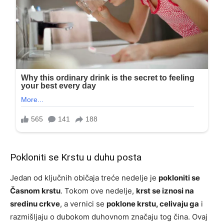
Pokloniti se Krstu u duhu posta
Jedan od ključnih običaja treće nedelje je
pokloniti se
Časnom krstu
. Tokom ove nedelje,
krst se iznosi na
sredinu crkve
, a vernici se
poklone krstu, celivaju ga
i
razmišljaju o dubokom duhovnom značaju tog čina. Ovaj