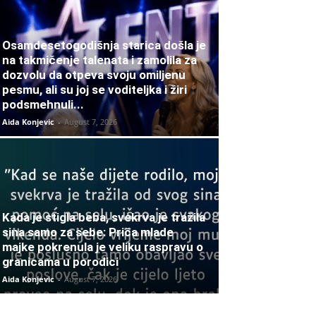
Osamdesetogodišnja starica došla je
na takmičenje talenata i zamolila za
dozvolu da otpeva svoju omiljenu
pesmu, ali su joj se voditeljka i žiri
podsmehnuli...
Aida Konjevic
-
August 7, 2026
Kada je stigla beba, svekrva je tražila
sina samo za sebe: Priča mlade
majke pokrenula je veliku raspravu o
granicama u porodici
Aida Konjevic
-
August 7, 2026