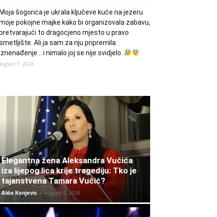
Moja šogorica je ukrala ključeve kuće na jezeru
moje pokojne majke kako bi organizovala zabavu,
pretvarajući to dragocjeno mjesto u pravo
smetljište. Ali ja sam za nju pripremila
iznenađenje… i nimalo joj se nije svidjelo.
August 7, 2026
Elegantna žena Aleksandra Vučića
iza lijepog lica krije tragediju: Tko je
tajanstvena Tamara Vučić?
Aida Konjevic
-
August 7, 2026