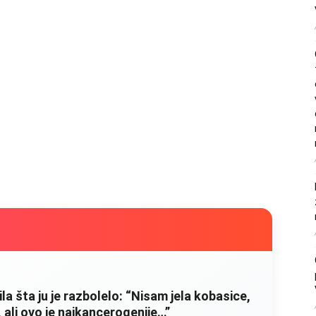
litice i stradala: Njen dečko Ilija glumio
, a onda je obdukcija otkrila jezivu istinu