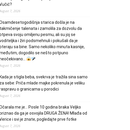
Vučić?
August 7, 2026
Osamdesetogodišnja starica došla je na
takmičenje talenata i zamolila za dozvolu da
otpeva svoju omiljenu pesmu, ali su joj se
voditeljka i žiri podsmehnuli i pokušali da je
oteraju sa bine. Samo nekoliko minuta kasnije,
međutim, dogodilo se nešto potpuno
neočekivano…
August 7, 2026
Kada je stigla beba, svekrva je tražila sina samo
za sebe: Priča mlade majke pokrenula je veliku
raspravu o granicama u porodici
August 7, 2026
Očarala me je… Posle 10 godina braka Veljko
priznao da ga je osvojila DRUGA ŽENA! Mlađa od
Verice i svi je znate, pogledajte prve fotke
August 7, 2026