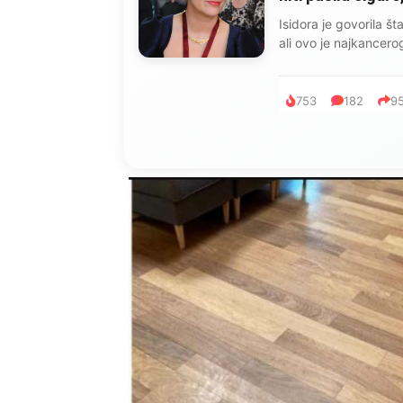
Marija je pala sa liti
onda je obdukcija otkr
1.0K
234
1