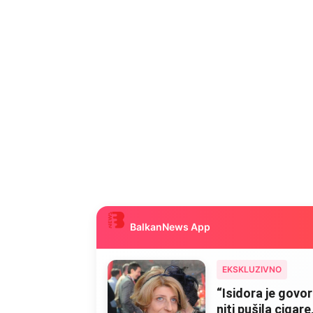
BalkanNews App
EKSKLUZIVNO
Marija je pala sa 
ucveljenog udovca