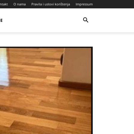
ntakt
O nama
Pravila i uslovi korištenja
Impressum
JE