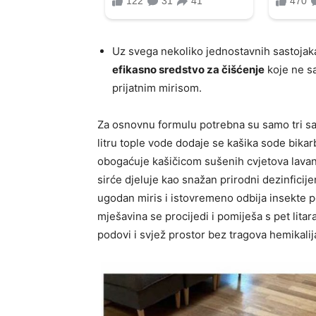
Uz svega nekoliko jednostavnih sastojak
efikasno sredstvo za čišćenje
koje ne sa
prijatnim mirisom.
Za osnovnu formulu potrebna su samo tri sa
litru tople vode dodaje se kašika sode bikar
obogaćuje kašičicom sušenih cvjetova lavand
sirće djeluje kao snažan prirodni dezinfici
ugodan miris i istovremeno odbija insekte 
mješavina se procijedi i pomiješa s pet litar
podovi i svjež prostor bez tragova hemikalij