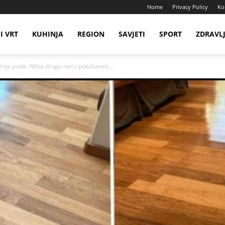
Home
Privacy Policy
Ko
I VRT
KUHINJA
REGION
SAVJETI
SPORT
ZDRAVL
nje poda: Ništa drugo neću pokušavati...