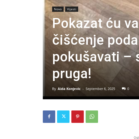
Novo
Vijesti
Pokazat ću va
čišćenje poda
pokušavati – 
pruga!
By
Aida Konjevic
-
September 6, 2025
0
Ogl