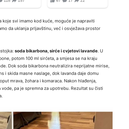
a koje svi imamo kod kuće, moguće je napraviti
mo da uklanja prljavštinu, već i osvježava prostor
stojka:
soda bikarbona, sirće i cvjetovi lavande
. U
bone, potom 100 ml sirćeta, a smjesa se na kraju
e. Dok soda bikarbona neutralizira neprijatne mirise,
jens i skida masne naslage, dok lavanda daje domu
poput mrava, žohara i komaraca. Nakon hlađenja,
a vode, pa je spremna za upotrebu. Rezultat su čisti
a.