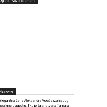
Oglasi - Advertisement
Najnovije
Elegantna žena Aleksandra Vučića iza lijepog
lica krije tragediju: Tko je tajanstvena Tamara