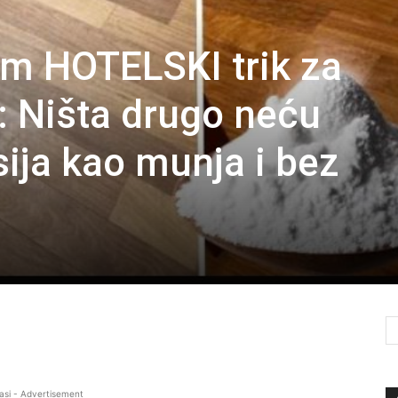
m HOTELSKI trik za
: Ništa drugo neću
sija kao munja i bez
asi - Advertisement