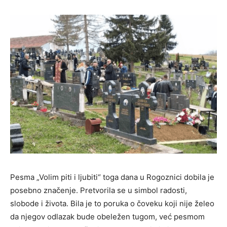
Pesma „Volim piti i ljubiti“ toga dana u Rogoznici dobila je
posebno značenje. Pretvorila se u simbol radosti,
slobode i života. Bila je to poruka o čoveku koji nije želeo
da njegov odlazak bude obeležen tugom, već pesmom