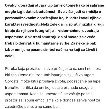
Ovakvi događaji otvaraju pitanje o tome kako bi sahrane
mogle izgledati u budućnosti. Sve više ljudi razmišlja o
personalizovanim oproštajima koji bi odražavali njihov
karakter i vrednosti. Neki žele da ih isprati muzika, drugi
biraju da njihove fotografije ili video-snimci evociraju
uspomene, dok treći smatraju da bi novac za cveće
trebalo donirati u humanitarne svrhe. Za neke je pak
izbor omiljene pesme simbol načina na koji su živeli i
voleli.
Poruka koja proizilazi iz ove priče jeste da smrt ne mora
biti tabu tema niti trenutak ispunjen isključivo tugom.
Oproštaj može biti i proslava života, podsećanje na lepe
trenutke i prilika da oni koji ostaju pronađu snagu u
uspomenama. Kada se umesto tišine začuje pesma,
prostor se ispuni emocijama koje donose zahvalnost za
zajedničke dane, a ne samo bol.