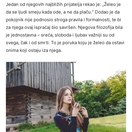
Jedan od njegovih najbližih prijatelja rekao je: „Želeo je
da se ljudi smeju kada ode, a ne da plaču.“ Dodao je da
pokojnik nije podnosio stroga pravila i formalnosti, te bi
za njega ovaj ispraćaj bio savršen. Njegova filozofija bila
je jednostavna – sreća, sloboda i ljubav važniji su od
svega, čak i od smrti. To je poruka koju je želeo da ostavi
onima koji ostaju iza njega.