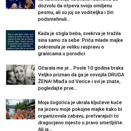
dozvolu da otpeva svoju omiljenu
pesmu, ali su joj se voditeljka i žiri
podsmehnuli...
Kada je stigla beba, svekrva je tražila
sina samo za sebe: Priča mlade majke
pokrenula je veliku raspravu o
granicama u porodici
Očarala me je… Posle 10 godina braka
Veljko priznao da ga je osvojila DRUGA
ŽENA! Mlađa od Verice i svi je znate,
pogledajte prve...
Moja šogorica je ukrala ključeve kuće
na jezeru moje pokojne majke kako bi
organizovala zabavu, pretvarajući to
dragocjeno mjesto u pravo smetljište.
Ali ja...