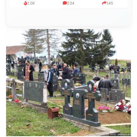
1.0K
234
145