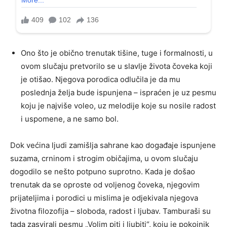
Ono što je obično trenutak tišine, tuge i formalnosti, u
ovom slučaju pretvorilo se u slavlje života čoveka koji
je otišao. Njegova porodica odlučila je da mu
poslednja želja bude ispunjena – ispraćen je uz pesmu
koju je najviše voleo, uz melodije koje su nosile radost
i uspomene, a ne samo bol.
Dok većina ljudi zamišlja sahrane kao događaje ispunjene
suzama, crninom i strogim običajima, u ovom slučaju
dogodilo se nešto potpuno suprotno. Kada je došao
trenutak da se oproste od voljenog čoveka, njegovim
prijateljima i porodici u mislima je odjekivala njegova
životna filozofija – sloboda, radost i ljubav. Tamburaši su
tada zasvirali pesmu „Volim piti i ljubiti“, koju je pokojnik