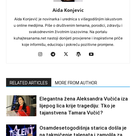
Aida Konjevic
Aida Konjević je novinarka i urednica s višegodišnjim iskustvom
u online medijima. Piše o društvenim temama, porodici, zdravlju i
svakodnevnim životnim izazovima. Na portalu
kuhajtesanama.net nastoji donijeti provjerene i inspirativne priče
koje informišu, educiraju i pokreću pozitivne promjene.
RELATED ARTICLES
MORE FROM AUTHOR
Elegantna žena Aleksandra Vučića iza
lijepog lica krije tragediju: Tko je
tajanstvena Tamara Vučić?
Osamdesetogodišnja starica došla je
na takmičenje talenata i zamolila za