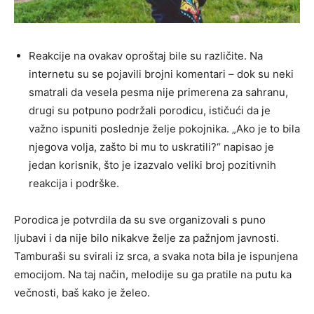
Reakcije na ovakav oproštaj bile su različite. Na
internetu su se pojavili brojni komentari – dok su neki
smatrali da vesela pesma nije primerena za sahranu,
drugi su potpuno podržali porodicu, ističući da je
važno ispuniti poslednje želje pokojnika. „Ako je to bila
njegova volja, zašto bi mu to uskratili?“ napisao je
jedan korisnik, što je izazvalo veliki broj pozitivnih
reakcija i podrške.
Porodica je potvrdila da su sve organizovali s puno
ljubavi i da nije bilo nikakve želje za pažnjom javnosti.
Tamburaši su svirali iz srca, a svaka nota bila je ispunjena
emocijom. Na taj način, melodije su ga pratile na putu ka
večnosti, baš kako je želeo.