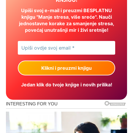
Upiši svoj e-mail i preuzmi BESPLATNU
knjigu "Manje stresa, više sreće". Nauči
jednostavne korake za smanjenje stresa,
povećaj unutrašnji mir i živi sretnije!
Jedan klik do tvoje knjige i novih prilika!