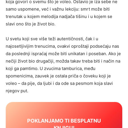
koja govori o svemu što je voleo. Ostavio je iza sebe ne
samo uspomene, već i važnu lekciju: smrt može biti
trenutak u kojem melodija nadjača tišinu i u kojem se
slavi ono što je život bio.
U svetu koji sve više teži autentičnosti, čak i u
najosetljivijim trenucima, ovakvi oproštaji podsećaju nas
da poslednji ispraćaj može biti unikatan i poseban. Ako je
nečiji život bio drugačiji, možda takav treba biti i način na
koji ga pamtimo. U zvucima tamburica, među
spomenicima, zauvek je ostala priča o čoveku koji je
voleo – da pije, da ljubi i da ode sa pesmom koja slavi
njegov put.
POKLANJAMO TI BESPLATNU
KNJIGU!