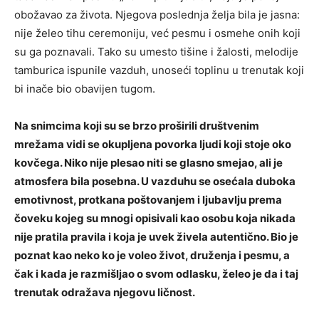
obožavao za života. Njegova poslednja želja bila je jasna:
nije želeo tihu ceremoniju, već pesmu i osmehe onih koji
su ga poznavali. Tako su umesto tišine i žalosti, melodije
tamburica ispunile vazduh, unoseći toplinu u trenutak koji
bi inače bio obavijen tugom.
Na snimcima koji su se brzo proširili društvenim
mrežama vidi se okupljena povorka ljudi koji stoje oko
kovčega. Niko nije plesao niti se glasno smejao, ali je
atmosfera bila posebna. U vazduhu se osećala duboka
emotivnost, protkana poštovanjem i ljubavlju prema
čoveku kojeg su mnogi opisivali kao osobu koja nikada
nije pratila pravila i koja je uvek živela autentično. Bio je
poznat kao neko ko je voleo život, druženja i pesmu, a
čak i kada je razmišljao o svom odlasku, želeo je da i taj
trenutak odražava njegovu ličnost.