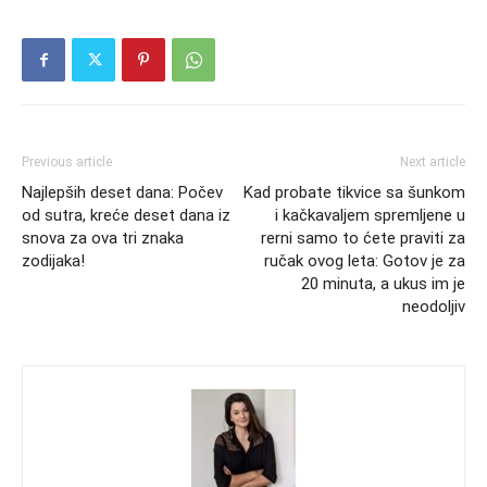
Previous article
Next article
Najlepših deset dana: Počev
Kad probate tikvice sa šunkom
od sutra, kreće deset dana iz
i kačkavaljem spremljene u
snova za ova tri znaka
rerni samo to ćete praviti za
zodijaka!
ručak ovog leta: Gotov je za
20 minuta, a ukus im je
neodoljiv