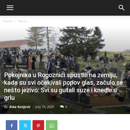
Home
Novo
Novo
Vijesti
Pokojnika u Rogoznici spustili na zemlju,
kada su svi očekivali popov glas, začulo se
nešto jezivo: Svi su gutali suze i knedle u
grlu
By
Aida Konjevic
-
July 13, 2025
0