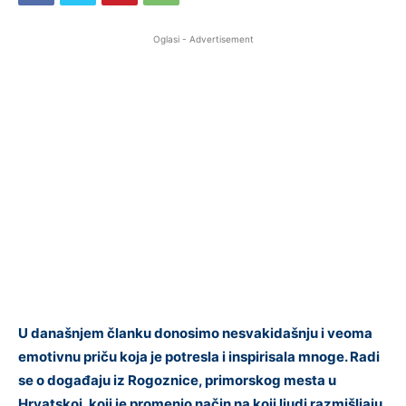
Oglasi - Advertisement
U današnjem članku donosimo nesvakidašnju i veoma
emotivnu priču koja je potresla i inspirisala mnoge. Radi
se o događaju iz Rogoznice, primorskog mesta u
Hrvatskoj, koji je promenio način na koji ljudi razmišljaju