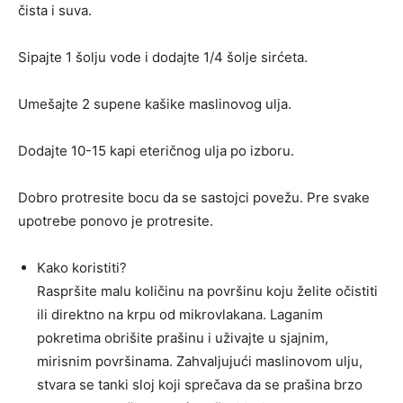
čista i suva.
Sipajte 1 šolju vode i dodajte 1/4 šolje sirćeta.
Umešajte 2 supene kašike maslinovog ulja.
Dodajte 10-15 kapi eteričnog ulja po izboru.
Dobro protresite bocu da se sastojci povežu. Pre svake
upotrebe ponovo je protresite.
Kako koristiti?
Raspršite malu količinu na površinu koju želite očistiti
ili direktno na krpu od mikrovlakana. Laganim
pokretima obrišite prašinu i uživajte u sjajnim,
mirisnim površinama. Zahvaljujući maslinovom ulju,
stvara se tanki sloj koji sprečava da se prašina brzo