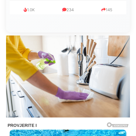
1.0K
234
145