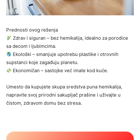
Prednosti ovog rešenja
Zdrav i siguran – bez hemikalija, idealno za porodice
sa decom i ljubimcima.
Ekološki – smanjuje upotrebu plastike i otrovnih
supstanci koje zagađuju planetu.
Ekonomičan – sastojke već imate kod kuće.
Umesto da kupujete skupa sredstva puna hemikalija,
napravite svoj prirodni sakupljač prašine i uživajte u
čistom, zdravom domu bez stresa.