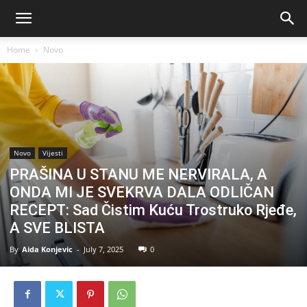
Home
Novo
Novo
Vijesti
PRAŠINA U STANU ME NERVIRALA, A
ONDA MI JE SVEKRVA DALA ODLIČAN
RECEPT: Sad Čistim Kuću Trostruko Rjeđe,
A SVE BLISTA
By
Aida Konjevic
-
July 7, 2025
0