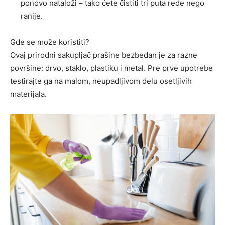
ponovo nataloži – tako ćete čistiti tri puta ređe nego
ranije.
Gde se može koristiti?
Ovaj prirodni sakupljač prašine bezbedan je za razne
površine: drvo, staklo, plastiku i metal. Pre prve upotrebe
testirajte ga na malom, neupadljivom delu osetljivih
materijala.