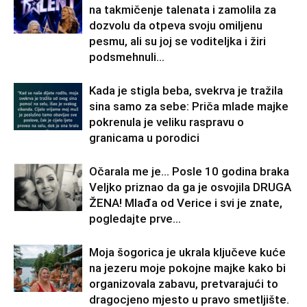
na takmičenje talenata i zamolila za
dozvolu da otpeva svoju omiljenu
pesmu, ali su joj se voditeljka i žiri
podsmehnuli...
Kada je stigla beba, svekrva je tražila
sina samo za sebe: Priča mlade majke
pokrenula je veliku raspravu o
granicama u porodici
Očarala me je… Posle 10 godina braka
Veljko priznao da ga je osvojila DRUGA
ŽENA! Mlađa od Verice i svi je znate,
pogledajte prve...
Moja šogorica je ukrala ključeve kuće
na jezeru moje pokojne majke kako bi
organizovala zabavu, pretvarajući to
dragocjeno mjesto u pravo smetljište.