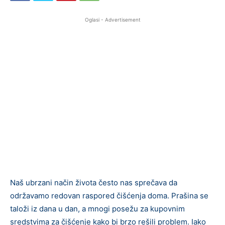
Oglasi - Advertisement
Naš ubrzani način života često nas sprečava da
održavamo redovan raspored čišćenja doma. Prašina se
taloži iz dana u dan, a mnogi posežu za kupovnim
sredstvima za čišćenje kako bi brzo rešili problem. Iako