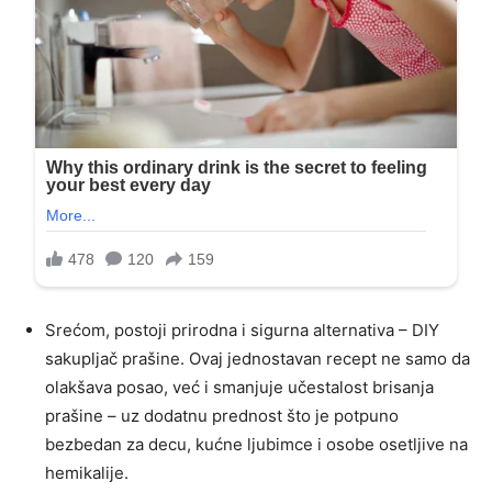
Srećom, postoji prirodna i sigurna alternativa – DIY
sakupljač prašine. Ovaj jednostavan recept ne samo da
olakšava posao, već i smanjuje učestalost brisanja
prašine – uz dodatnu prednost što je potpuno
bezbedan za decu, kućne ljubimce i osobe osetljive na
hemikalije.