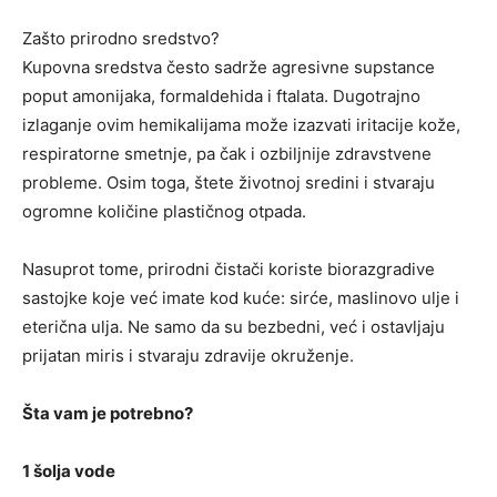
Zašto prirodno sredstvo?
Kupovna sredstva često sadrže agresivne supstance
poput amonijaka, formaldehida i ftalata. Dugotrajno
izlaganje ovim hemikalijama može izazvati iritacije kože,
respiratorne smetnje, pa čak i ozbiljnije zdravstvene
probleme. Osim toga, štete životnoj sredini i stvaraju
ogromne količine plastičnog otpada.
Nasuprot tome, prirodni čistači koriste biorazgradive
sastojke koje već imate kod kuće: sirće, maslinovo ulje i
eterična ulja. Ne samo da su bezbedni, već i ostavljaju
prijatan miris i stvaraju zdravije okruženje.
Šta vam je potrebno?
1 šolja vode