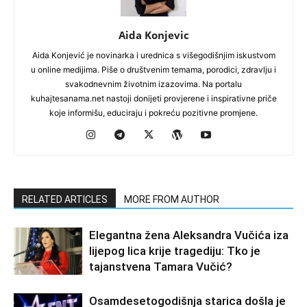
Aida Konjevic
Aida Konjević je novinarka i urednica s višegodišnjim iskustvom
u online medijima. Piše o društvenim temama, porodici, zdravlju i
svakodnevnim životnim izazovima. Na portalu
kuhajtesanama.net nastoji donijeti provjerene i inspirativne priče
koje informišu, educiraju i pokreću pozitivne promjene.
RELATED ARTICLES
MORE FROM AUTHOR
Elegantna žena Aleksandra Vučića iza
lijepog lica krije tragediju: Tko je
tajanstvena Tamara Vučić?
Osamdesetogodišnja starica došla je