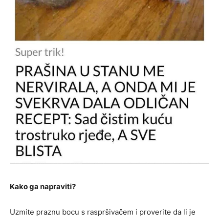
Kako ga napraviti?
Uzmite praznu bocu s raspršivačem i proverite da li je