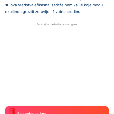
su ova sredstva efikasna, sadrže hemikalije koje mogu
ozbiljno ugroziti zdravlje i životnu sredinu.
Sadržaj se nastavlja nakon oglasa
BalkanNews App