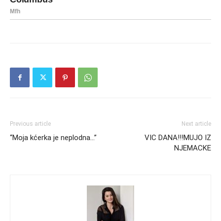
Previous article
Next article
“Moja kćerka je neplodna…”
VIC DANA!!!MUJO IZ
NJEMACKE