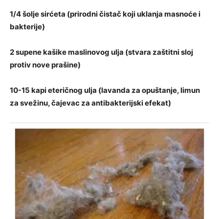
1/4 šolje sirćeta (prirodni čistač koji uklanja masnoće i
bakterije)
2 supene kašike maslinovog ulja (stvara zaštitni sloj
protiv nove prašine)
10-15 kapi eteričnog ulja (lavanda za opuštanje, limun
za svežinu, čajevac za antibakterijski efekat)