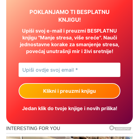
POKLANJAMO TI BESPLATNU
KNJIGU!
Upiši svoj e-mail i preuzmi BESPLATNU
knjigu "Manje stresa, više sreće". Nauči
jednostavne korake za smanjenje stresa,
povećaj unutrašnji mir i živi sretnije!
Jedan klik do tvoje knjige i novih prilika!