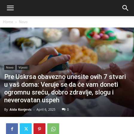
Home
Novo
Novo
Vijesti
Pre Uskrsa obavezno unesite ovih 7 stvari
u vaš doma: Veruje se da će vam doneti
ogromnu sreću, dobro zdravlje, slogu i
neverovatan uspeh
By
Aida Konjevic
-
April 6, 2025
0