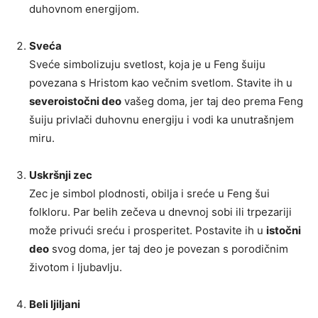
duhovnom energijom.
Sveća
Sveće simbolizuju svetlost, koja je u Feng šuiju
povezana s Hristom kao večnim svetlom. Stavite ih u
severoistočni deo
vašeg doma, jer taj deo prema Feng
šuiju privlači duhovnu energiju i vodi ka unutrašnjem
miru.
Uskršnji zec
Zec je simbol plodnosti, obilja i sreće u Feng šui
folkloru. Par belih zečeva u dnevnoj sobi ili trpezariji
može privući sreću i prosperitet. Postavite ih u
istočni
deo
svog doma, jer taj deo je povezan s porodičnim
životom i ljubavlju.
Beli ljiljani