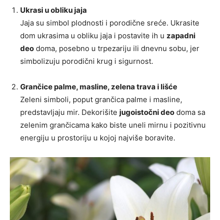
Ukrasi u obliku jaja
Jaja su simbol plodnosti i porodične sreće. Ukrasite
dom ukrasima u obliku jaja i postavite ih u
zapadni
deo
doma, posebno u trpezariju ili dnevnu sobu, jer
simbolizuju porodični krug i sigurnost.
Grančice palme, masline, zelena trava i lišće
Zeleni simboli, poput grančica palme i masline,
predstavljaju mir. Dekorišite
jugoistočni deo
doma sa
zelenim grančicama kako biste uneli mirnu i pozitivnu
energiju u prostoriju u kojoj najviše boravite.