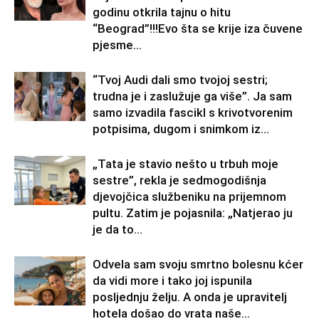
godinu otkrila tajnu o hitu
“Beograd”!!!Evo šta se krije iza čuvene
pjesme...
“Tvoj Audi dali smo tvojoj sestri;
trudna je i zaslužuje ga više”. Ja sam
samo izvadila fascikl s krivotvorenim
potpisima, dugom i snimkom iz...
„Tata je stavio nešto u trbuh moje
sestre”, rekla je sedmogodišnja
djevojčica službeniku na prijemnom
pultu. Zatim je pojasnila: „Natjerao ju
je da to...
Odvela sam svoju smrtno bolesnu kćer
da vidi more i tako joj ispunila
posljednju želju. A onda je upravitelj
hotela došao do vrata naše...