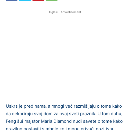
Oglasi - Advertisement
Uskrs je pred nama, a mnogi već razmišljaju o tome kako
da dekoriraju svoj dom za ovaj sveti praznik. U tom duhu,
Feng šui majstor Maria Diamond nudi savete o tome kako
pravilno postaviti simbole koji mogu privući pozitivnu