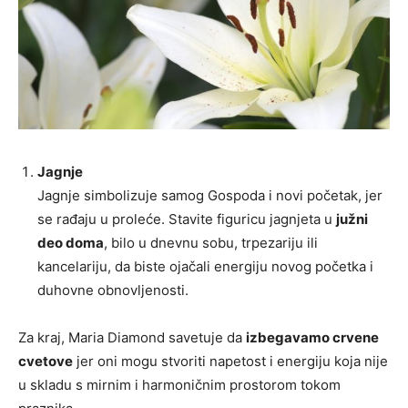
Jagnje
Jagnje simbolizuje samog Gospoda i novi početak, jer
se rađaju u proleće. Stavite figuricu jagnjeta u
južni
deo doma
, bilo u dnevnu sobu, trpezariju ili
kancelariju, da biste ojačali energiju novog početka i
duhovne obnovljenosti.
Za kraj, Maria Diamond savetuje da
izbegavamo crvene
cvetove
jer oni mogu stvoriti napetost i energiju koja nije
u skladu s mirnim i harmoničnim prostorom tokom