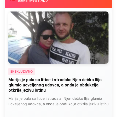
BalkanNews App
EKSKLUZIVNO
Kad se Marin suprug razbolio ona ga kupala,
pelene mu mijenjala: Jedno jutro je poslao po
čokoladu..
Kad se Marin suprug razbolio ona ga kupala, pelene mu
mijenjala: Jedno jutro je poslao po čokoladu..