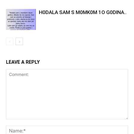
H0DALA SAM S M0MK0M 1O G0DINA..
LEAVE A REPLY