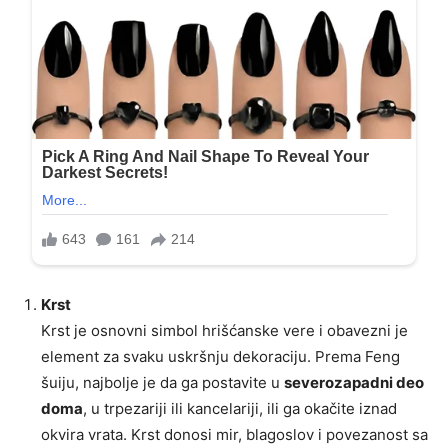
Krst
Krst je osnovni simbol hrišćanske vere i obavezni je
element za svaku uskršnju dekoraciju. Prema Feng
šuiju, najbolje je da ga postavite u
severozapadni deo
doma
, u trpezariji ili kancelariji, ili ga okačite iznad
okvira vrata. Krst donosi mir, blagoslov i povezanost sa