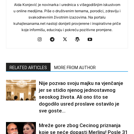
Aida Konjević je novinarka i urednica s višegodišnjim iskustvom
u online medijima. Piše o društvenim temama, porodici, zdravlju i
svakodnevnim životnim izazovima. Na portalu
kuhajtesanama.net nastoji donijeti provjerene i inspirativne priče
koje informišu, educiraju i pokreću pozitivne promjene.
RELATED ARTICLES
MORE FROM AUTHOR
Nije pozvao svoju majku na vjenčanje
jer se stidio njenog jednostavnog
seoskog života. Ali ono što se
dogodilo usred proslave ostavilo je
sve goste...
Mreže gore zbog Cecinog priznanja
koje se neće dopasti Merlinu! Posle 31