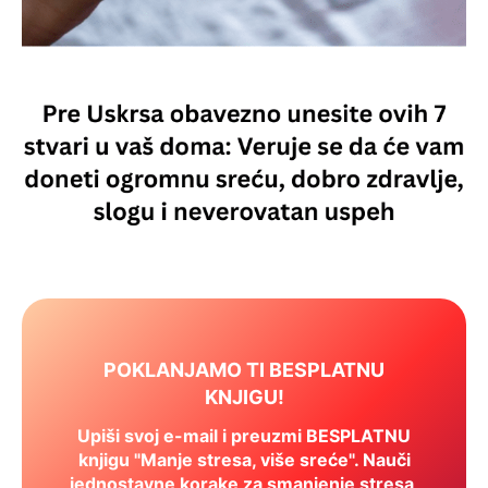
POKLANJAMO TI BESPLATNU
KNJIGU!
Upiši svoj e-mail i preuzmi BESPLATNU
knjigu "Manje stresa, više sreće". Nauči
jednostavne korake za smanjenje stresa,