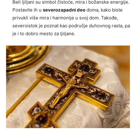
Beli ljiljani su simbol čistoće, mira i božanske energije.
Postavite ih u
severozapadni deo
doma, kako biste
privukli više mira i harmonije u svoj dom. Takođe,
severoistok je poznat kao područje duhovnog rasta, pa
je i to dobro mesto za ljiljane.