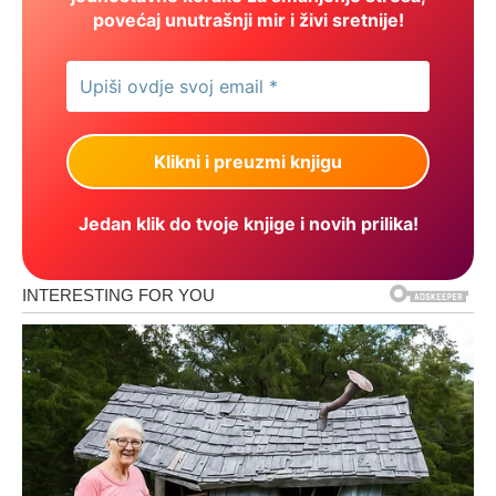
povećaj unutrašnji mir i živi sretnije!
Jedan klik do tvoje knjige i novih prilika!