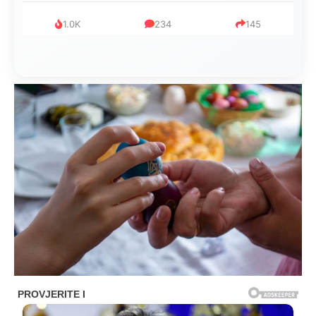
999
321
234