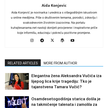
Aida Konjevic
Aida Konjević je novinarka i urednica s višegodišnjim iskustvom
u online medijima. Piše o društvenim temama, porodici, zdravlju i
svakodnevnim životnim izazovima. Na portalu
kuhajtesanama.net nastoji donijeti provjerene i inspirativne priče
koje informišu, educiraju i pokreću pozitivne promjene.
RELATED ARTICLES
MORE FROM AUTHOR
Elegantna žena Aleksandra Vučića iza
lijepog lica krije tragediju: Tko je
tajanstvena Tamara Vučić?
Osamdesetogodišnja starica došla je
na takmičenje talenata i zamolila za