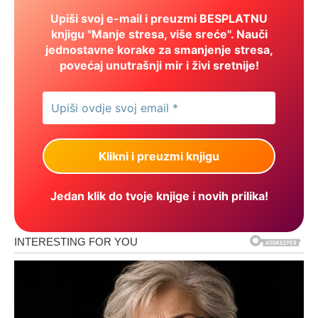
Upiši svoj e-mail i preuzmi BESPLATNU
knjigu "Manje stresa, više sreće". Nauči
jednostavne korake za smanjenje stresa,
povećaj unutrašnji mir i živi sretnije!
Jedan klik do tvoje knjige i novih prilika!