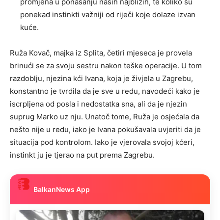
promjena u ponašanju naših najbližih, te koliko su
ponekad instinkti važniji od riječi koje dolaze izvan
kuće.
Ruža Kovač, majka iz Splita, četiri mjeseca je provela
brinući se za svoju sestru nakon teške operacije. U tom
razdoblju, njezina kći Ivana, koja je živjela u Zagrebu,
konstantno je tvrdila da je sve u redu, navodeći kako je
iscrpljena od posla i nedostatka sna, ali da je njezin
suprug Marko uz nju. Unatoč tome, Ruža je osjećala da
nešto nije u redu, iako je Ivana pokušavala uvjeriti da je
situacija pod kontrolom. Iako je vjerovala svojoj kćeri,
instinkt ju je tjerao na put prema Zagrebu.
BalkanNews App