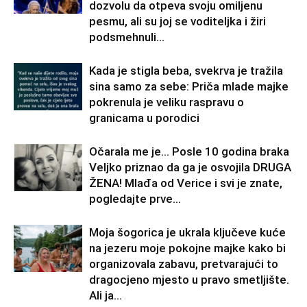
dozvolu da otpeva svoju omiljenu
pesmu, ali su joj se voditeljka i žiri
podsmehnuli...
Kada je stigla beba, svekrva je tražila
sina samo za sebe: Priča mlade majke
pokrenula je veliku raspravu o
granicama u porodici
Očarala me je… Posle 10 godina braka
Veljko priznao da ga je osvojila DRUGA
ŽENA! Mlađa od Verice i svi je znate,
pogledajte prve...
Moja šogorica je ukrala ključeve kuće
na jezeru moje pokojne majke kako bi
organizovala zabavu, pretvarajući to
dragocjeno mjesto u pravo smetljište.
Ali ja...