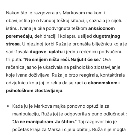
Nakon što je razgovarala s Markovom majkom i
obavijestila je o Ivanuoj teškoj situaciji, saznala je cijelu
istinu. Ivana je bila podvrgnuta teškom
anksioznom
poremećaju
, dehidraciji i kolapsu uslijed
dugotrajnog
stresa
. U njezinoj torbi Ruža je pronašla bilježnicu koja je
sadržavala
dugove
,
uplatu
i jednu rečenicu podvučenu
tri puta:
“Ne smijem ništa reći. Naljutit će se.”
Ova
rečenica jasno je ukazivala na psihološko zlostavljanje
koje Ivana doživljava. Ruža je brzo reagirala, kontaktirala
odvjetnicu koja joj je rekla da se radi o
ekonomskom i
psihološkom zlostavljanju
.
Kada ju je Markova majka ponovno optužila za
manipulaciju, Ruža joj je odgovorila s puno odlučnosti:
“Ja ne manipuliram. Ja štitim.”
Taj razgovor bio je
početak kraja za Marka i cijelu obitelj. Ruža nije mogla