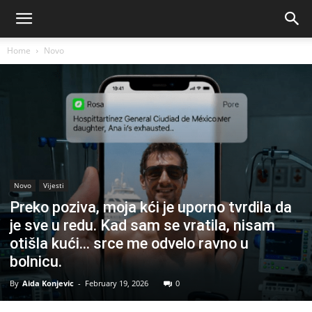
Home
Novo
Novo
Vijesti
Preko poziva, moja kći je uporno tvrdila da
je sve u redu. Kad sam se vratila, nisam
otišla kući… srce me odvelo ravno u
bolnicu.
By
Aida Konjevic
-
February 19, 2026
0