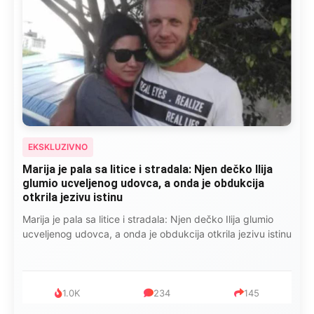
EKSKLUZIVNO
Marija je pala sa litice i stradala: Njen dečko Ilija
glumio ucveljenog udovca, a onda je obdukcija
otkrila jezivu istinu
Marija je pala sa litice i stradala: Njen dečko Ilija glumio
ucveljenog udovca, a onda je obdukcija otkrila jezivu istinu
1.0K
234
145