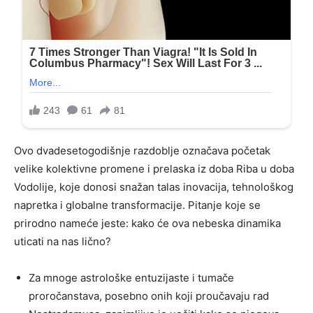
Ovo dvadesetogodišnje razdoblje označava početak
velike kolektivne promene i prelaska iz doba Riba u doba
Vodolije, koje donosi snažan talas inovacija, tehnološkog
napretka i globalne transformacije. Pitanje koje se
prirodno nameće jeste: kako će ova nebeska dinamika
uticati na nas lično?
Za mnoge astrološke entuzijaste i tumače
proročanstava, posebno onih koji proučavaju rad