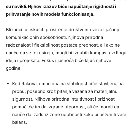
su navikli. Njihov izazov biće napuštanje rigidnosti i
prihvatanje novih modela funkcionisanja.
Blizanci će iskusiti proširenje društvenih veza i jačanje
komunikacionih sposobnosti. Njihova prirodna
radoznalost i fleksibilnost postaće prednost, ali ako ne
nauče da se fokusiraju, mogli bi izgubiti kompas u vrtlogu
ideja i projekata. Fokus i jasnoća biće ključ njihove
godine.
Kod Rakova, emocionalna stabilnost biće stavljena na
probu, posebno kroz pitanja vezana za materijalnu
sigurnost. Njihova prirodna intuitivnost i brižnost
pomoći će im da izgrade otpornost, ali će morati da
nauče da izađu iz zone udobnosti kako bi ostvarili veći
balans.