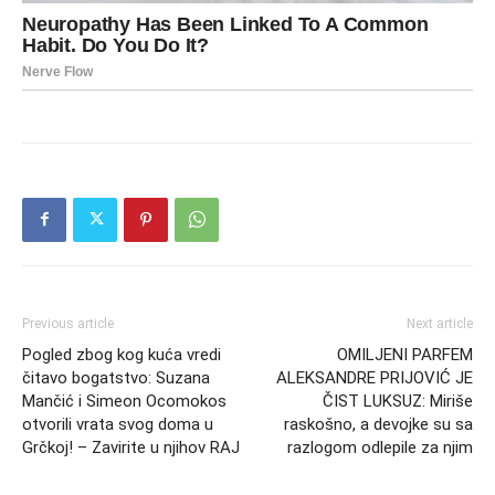
Previous article
Next article
Pogled zbog kog kuća vredi
OMILJENI PARFEM
čitavo bogatstvo: Suzana
ALEKSANDRE PRIJOVIĆ JE
Mančić i Simeon Ocomokos
ČIST LUKSUZ: Miriše
otvorili vrata svog doma u
raskošno, a devojke su sa
Grčkoj! – Zavirite u njihov RAJ
razlogom odlepile za njim