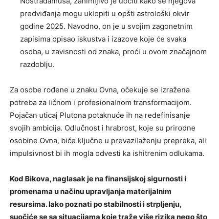
Nostradamusa, zanimljivo je uočiti kako se njegova
predviđanja mogu uklopiti u opšti astrološki okvir
godine 2025. Navodno, on je u svojim zagonetnim
zapisima opisao iskustva i izazove koje će svaka
osoba, u zavisnosti od znaka, proći u ovom značajnom
razdoblju.
Za osobe rođene u znaku Ovna, očekuje se izražena
potreba za ličnom i profesionalnom transformacijom.
Pojačan uticaj Plutona potaknuće ih na redefinisanje
svojih ambicija. Odlučnost i hrabrost, koje su prirodne
osobine Ovna, biće ključne u prevazilaženju prepreka, ali
impulsivnost bi ih mogla odvesti ka ishitrenim odlukama.
Kod Bikova, naglasak je na finansijskoj sigurnosti i
promenama u načinu upravljanja materijalnim
resursima. Iako poznati po stabilnosti i strpljenju,
suočiće se sa situacijama koje traže više rizika nego što