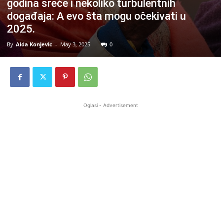
godina sreće i nekoliko turbulentnih
događaja: A evo šta mogu očekivati u
2025.
By
Aida Konjevic
-
May 3, 2025
0
Oglasi - Advertisement