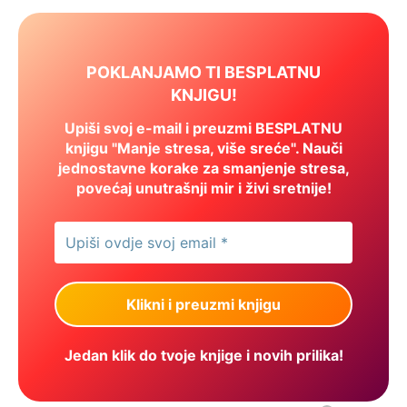
POKLANJAMO TI BESPLATNU
KNJIGU!
Upiši svoj e-mail i preuzmi BESPLATNU
knjigu "Manje stresa, više sreće". Nauči
jednostavne korake za smanjenje stresa,
povećaj unutrašnji mir i živi sretnije!
Jedan klik do tvoje knjige i novih prilika!