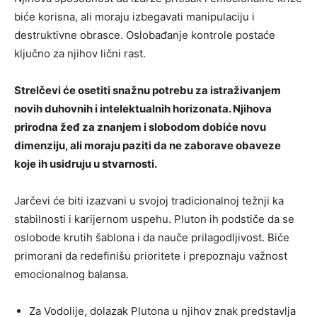
biće korisna, ali moraju izbegavati manipulaciju i
destruktivne obrasce. Oslobađanje kontrole postaće
ključno za njihov lični rast.
Strelčevi će osetiti snažnu potrebu za istraživanjem
novih duhovnih i intelektualnih horizonata. Njihova
prirodna žeđ za znanjem i slobodom dobiće novu
dimenziju, ali moraju paziti da ne zaborave obaveze
koje ih usidruju u stvarnosti.
Jarčevi će biti izazvani u svojoj tradicionalnoj težnji ka
stabilnosti i karijernom uspehu. Pluton ih podstiče da se
oslobode krutih šablona i da nauče prilagodljivost. Biće
primorani da redefinišu prioritete i prepoznaju važnost
emocionalnog balansa.
Za Vodolije, dolazak Plutona u njihov znak predstavlja