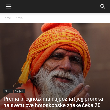
Home
Novo
Novo
Savjeti
Prema prognozama najpoznatijeg proroka
na svetu ove horoskopske znake čeka 20