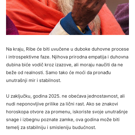
Na kraju, Ribe će biti uvučene u duboke duhovne procese
i introspektivne faze. Njihova prirodna empatija i duhovna
dubina biće vodič kroz izazove, ali moraju naučiti da ne
beže od realnosti. Samo tako će moći da pronađu
unutrašnji mir i stabilnost.
U zaključku, godina 2025. ne obećava jednostavnost, ali
nudi neponovljive prilike za lični rast. Ako se znakovi
horoskopa otvore za promenu, iskoriste svoje unutrašnje
snage i izbegnu poznate zamke, ova godina može biti
temelj za stabilniju i smisleniju budućnost.