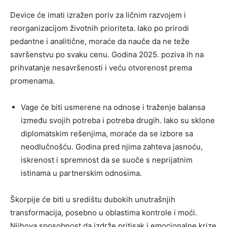
Device će imati izražen poriv za ličnim razvojem i
reorganizacijom životnih prioriteta. Iako po prirodi
pedantne i analitične, moraće da nauče da ne teže
savršenstvu po svaku cenu. Godina 2025. poziva ih na
prihvatanje nesavršenosti i veću otvorenost prema
promenama.
Vage će biti usmerene na odnose i traženje balansa
između svojih potreba i potreba drugih. Iako su sklone
diplomatskim rešenjima, moraće da se izbore sa
neodlučnošću. Godina pred njima zahteva jasnoću,
iskrenost i spremnost da se suoče s neprijatnim
istinama u partnerskim odnosima.
Škorpije će biti u središtu dubokih unutrašnjih
transformacija, posebno u oblastima kontrole i moći.
Njihova sposobnost da izdrže pritisak i emocionalne krize