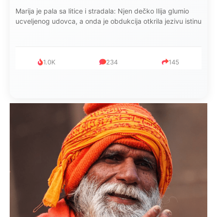
Marija je pala sa litice i stradala: Njen dečko Ilija glumio
ucveljenog udovca, a onda je obdukcija otkrila jezivu istinu
1.0K
234
145