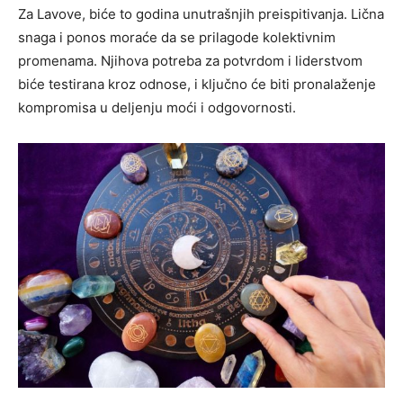
Za Lavove, biće to godina unutrašnjih preispitivanja. Lična
snaga i ponos moraće da se prilagode kolektivnim
promenama. Njihova potreba za potvrdom i liderstvom
biće testirana kroz odnose, i ključno će biti pronalaženje
kompromisa u deljenju moći i odgovornosti.