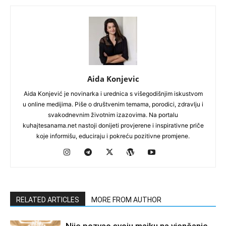
Aida Konjevic
Aida Konjević je novinarka i urednica s višegodišnjim iskustvom
u online medijima. Piše o društvenim temama, porodici, zdravlju i
svakodnevnim životnim izazovima. Na portalu
kuhajtesanama.net nastoji donijeti provjerene i inspirativne priče
koje informišu, educiraju i pokreću pozitivne promjene.
RELATED ARTICLES
MORE FROM AUTHOR
Nije pozvao svoju majku na vjenčanje