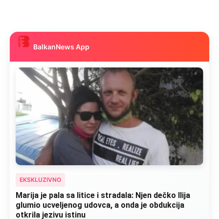
BalkanNews App
EKSKLUZIVNO
Marija je pala sa litice i stradala: Njen dečko Ilija
glumio ucveljenog udovca, a onda je obdukcija
otkrila jezivu istinu