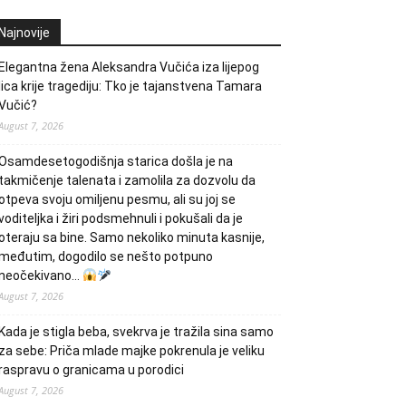
Najnovije
Elegantna žena Aleksandra Vučića iza lijepog
lica krije tragediju: Tko je tajanstvena Tamara
Vučić?
August 7, 2026
Osamdesetogodišnja starica došla je na
takmičenje talenata i zamolila za dozvolu da
otpeva svoju omiljenu pesmu, ali su joj se
voditeljka i žiri podsmehnuli i pokušali da je
oteraju sa bine. Samo nekoliko minuta kasnije,
međutim, dogodilo se nešto potpuno
neočekivano…
August 7, 2026
Kada je stigla beba, svekrva je tražila sina samo
za sebe: Priča mlade majke pokrenula je veliku
raspravu o granicama u porodici
August 7, 2026