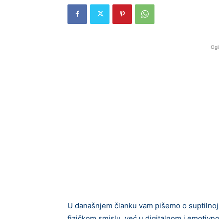
Ogl
U današnjem članku vam pišemo o suptilnoj, 
fizičkom smislu, već u digitalnom i emotivn