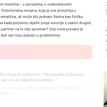
nim mestima – u porukama, u svakodnevnim
. Emocionalna nevjera, koja je sve prisutnija u
ramatična, ali može biti jednako štetna kao fizička
a kada počnemo dijeliti svoje emocije s nekim drugim,
a partner na to nije spreman? Ova vrsta prevare je
te dok već nisu duboko u problemima.
litice i stradala: Njen dečko Ilija glumio
, a onda je obdukcija otkrila jezivu istinu
ce i stradala: Njen dečko Ilija glumio ucveljenog udovca, a
ila jezivu istinu