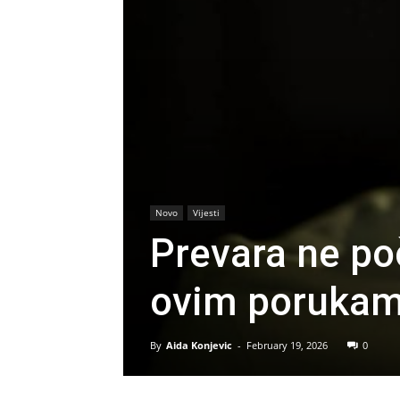
Novo
Vijesti
Prevara ne po
ovim porukam
By
Aida Konjevic
-
February 19, 2026
0