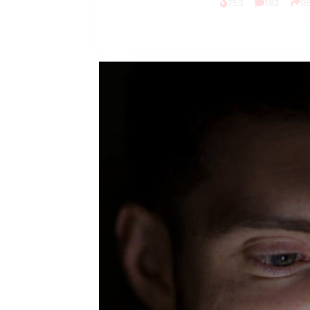
1.0K
234
1