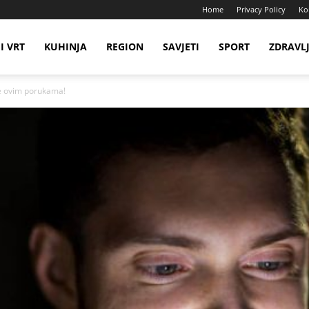
Home
Privacy Policy
Ko
I VRT
KUHINJA
REGION
SAVJETI
SPORT
ZDRAVL
je ovim porukama!