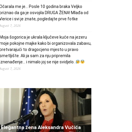
Očarala me je… Posle 10 godina braka Veljko
priznao da ga je osvojila DRUGA ŽENA! Mlađa od
Verice i svi je znate, pogledajte prve fotke
August 7, 2026
Moja šogorica je ukrala ključeve kuće na jezeru
moje pokojne majke kako bi organizovala zabavu,
pretvarajući to dragocjeno mjesto u pravo
smetljište. Ali ja sam za nju pripremila
iznenađenje… i nimalo joj se nije svidjelo.
August 7, 2026
Elegantna žena Aleksandra Vučića