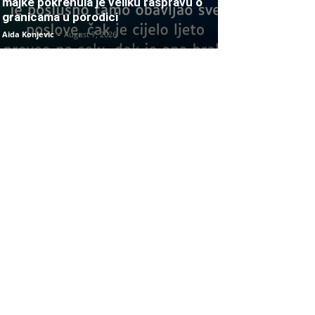
majke pokrenula je veliku raspravu o
granicama u porodici
Aida Konjevic
-
August 7, 2026