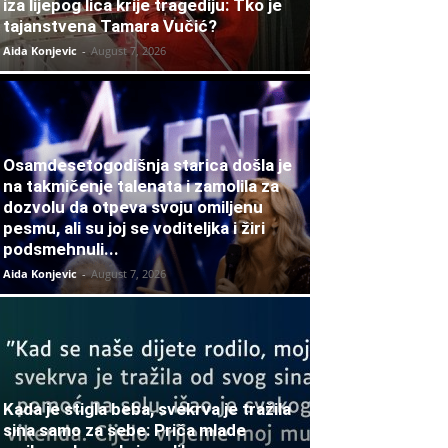
iza lijepog lica krije tragediju: Tko je
tajanstvena Tamara Vučić?
Aida Konjevic
-
August 7, 2026
Osamdesetogodišnja starica došla je
na takmičenje talenata i zamolila za
dozvolu da otpeva svoju omiljenu
pesmu, ali su joj se voditeljka i žiri
podsmehnuli...
Aida Konjevic
-
August 7, 2026
Kada je stigla beba, svekrva je tražila
sina samo za sebe: Priča mlade