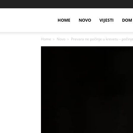
HOME
NOVO
VIJESTI
DOM 
Home
Novo
Prevara ne počinje u krevetu – počin