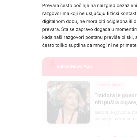
Prevara često počinje na naizgled bezazle
razgovorima koji ne uključuju fizički kontakt
digitalnom dobu, ne mora biti očigledna ili d
prevara. Šta se zapravo događa u momentim
kada naši razgovori postanu previše bliski, 
često toliko suptilna da mnogi ni ne prime
BalkanNews App
EKSKLUZIVNO
Marija je pala sa 
ucveljenog udovca
Marija je pala sa liti
onda je obdukcija otkr