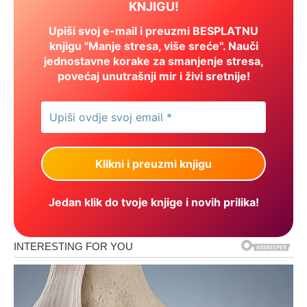
KNJIGU!
Upiši svoj e-mail i preuzmi BESPLATNU
knjigu "Manje stresa, više sreće". Nauči
jednostavne korake za smanjenje stresa,
povećaj unutrašnji mir i živi sretnije!
Jedan klik do tvoje knjige i novih prilika!