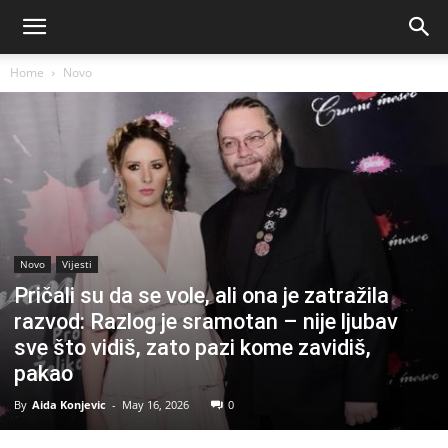
Home
Novo
Novo
Vijesti
Pričali su da se vole, ali ona je zatražila
razvod: Razlog je sramotan – nije ljubav
sve što vidiš, zato pazi kome zavidiš,
pakao
By
Aida Konjevic
-
May 16, 2026
0