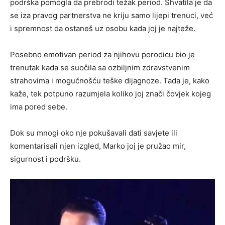
podrška pomogla da prebrodi težak period. Shvatila je da
se iza pravog partnerstva ne kriju samo lijepi trenuci, već
i spremnost da ostaneš uz osobu kada joj je najteže.
Posebno emotivan period za njihovu porodicu bio je
trenutak kada se suočila sa ozbiljnim zdravstvenim
strahovima i mogućnošću teške dijagnoze. Tada je, kako
kaže, tek potpuno razumjela koliko joj znači čovjek kojeg
ima pored sebe.
Dok su mnogi oko nje pokušavali dati savjete ili
komentarisali njen izgled, Marko joj je pružao mir,
sigurnost i podršku.