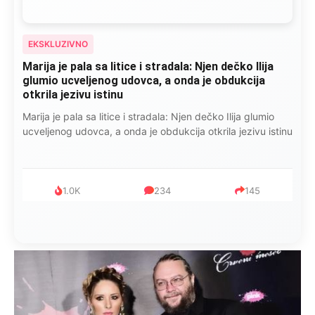
EKSKLUZIVNO
Marija je pala sa litice i stradala: Njen dečko Ilija
glumio ucveljenog udovca, a onda je obdukcija
otkrila jezivu istinu
Marija je pala sa litice i stradala: Njen dečko Ilija glumio
ucveljenog udovca, a onda je obdukcija otkrila jezivu istinu
1.0K
234
145