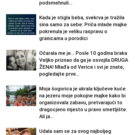
podsmehnuli...
Kada je stigla beba, svekrva je tražila
sina samo za sebe: Priča mlade majke
pokrenula je veliku raspravu o
granicama u porodici
Očarala me je… Posle 10 godina braka
Veljko priznao da ga je osvojila DRUGA
ŽENA! Mlađa od Verice i svi je znate,
pogledajte prve...
Moja šogorica je ukrala ključeve kuće
na jezeru moje pokojne majke kako bi
organizovala zabavu, pretvarajući to
dragocjeno mjesto u pravo smetljište.
Ali ja...
Udala sam se za svog najboljeg