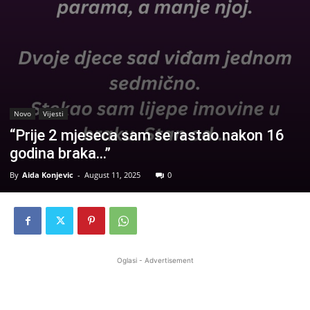
Novo
Vijesti
“Prije 2 mjeseca sam se rastao nakon 16
godina braka…”
By
Aida Konjevic
-
August 11, 2025
0
Oglasi - Advertisement