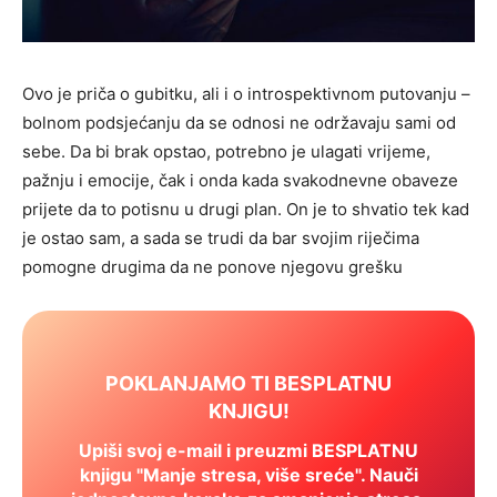
Ovo je priča o gubitku, ali i o introspektivnom putovanju –
bolnom podsjećanju da se odnosi ne održavaju sami od
sebe. Da bi brak opstao, potrebno je ulagati vrijeme,
pažnju i emocije, čak i onda kada svakodnevne obaveze
prijete da to potisnu u drugi plan. On je to shvatio tek kad
je ostao sam, a sada se trudi da bar svojim riječima
pomogne drugima da ne ponove njegovu grešku
POKLANJAMO TI BESPLATNU
KNJIGU!
Upiši svoj e-mail i preuzmi BESPLATNU
knjigu "Manje stresa, više sreće". Nauči