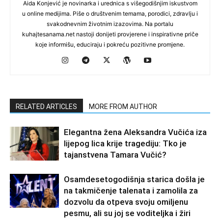
Aida Konjević je novinarka i urednica s višegodišnjim iskustvom
u online medijima. Piše o društvenim temama, porodici, zdravlju i
svakodnevnim životnim izazovima. Na portalu
kuhajtesanama.net nastoji donijeti provjerene i inspirativne priče
koje informišu, educiraju i pokreću pozitivne promjene.
RELATED ARTICLES
MORE FROM AUTHOR
Elegantna žena Aleksandra Vučića iza
lijepog lica krije tragediju: Tko je
tajanstvena Tamara Vučić?
Osamdesetogodišnja starica došla je
na takmičenje talenata i zamolila za
dozvolu da otpeva svoju omiljenu
pesmu, ali su joj se voditeljka i žiri