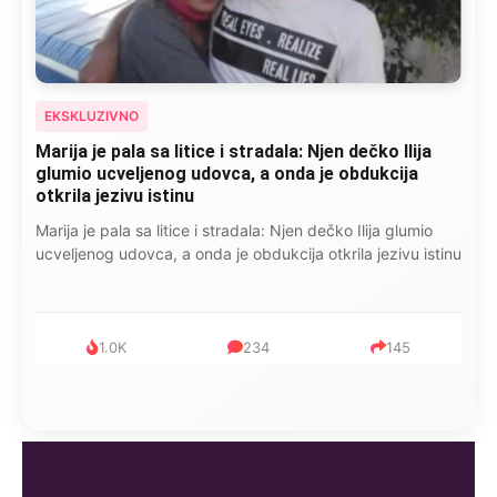
EKSKLUZIVNO
Marija je pala sa litice i stradala: Njen dečko Ilija
glumio ucveljenog udovca, a onda je obdukcija
otkrila jezivu istinu
Marija je pala sa litice i stradala: Njen dečko Ilija glumio
ucveljenog udovca, a onda je obdukcija otkrila jezivu istinu
1.0K
234
145