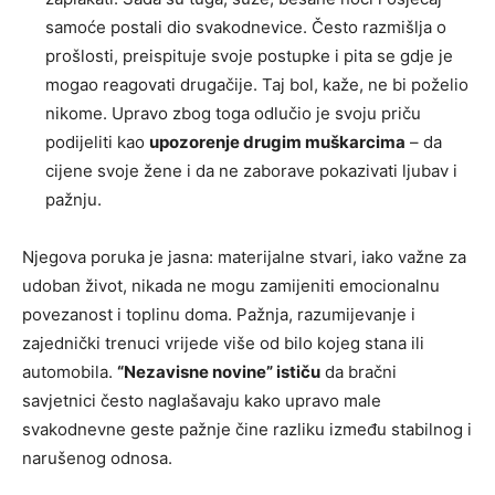
samoće postali dio svakodnevice. Često razmišlja o
prošlosti, preispituje svoje postupke i pita se gdje je
mogao reagovati drugačije. Taj bol, kaže, ne bi poželio
nikome. Upravo zbog toga odlučio je svoju priču
podijeliti kao
upozorenje drugim muškarcima
– da
cijene svoje žene i da ne zaborave pokazivati ljubav i
pažnju.
Njegova poruka je jasna: materijalne stvari, iako važne za
udoban život, nikada ne mogu zamijeniti emocionalnu
povezanost i toplinu doma. Pažnja, razumijevanje i
zajednički trenuci vrijede više od bilo kojeg stana ili
automobila.
“Nezavisne novine” ističu
da bračni
savjetnici često naglašavaju kako upravo male
svakodnevne geste pažnje čine razliku između stabilnog i
narušenog odnosa.