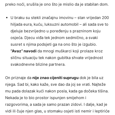
preko noći, srušila je ono što je mislio da je stabilan dom.
U braku su stekli značajnu imovinu – stan vrijedan 200
hiljada eura, kuću, luksuzni automobil – ali sada sve to
djeluje bezvrijedno u poređenju s prazninom koju
osjeća. Djecu viđa tek jednom sedmično, a svaki
susret s njima podsjeti ga na ono što je izgubio.
“Avaz” navodi
da mnogi muškarci koji prolaze kroz
sličnu situaciju tek nakon gubitka shvate vrijednost
svakodnevne blizine partnera.
On priznaje da
nije znao cijeniti suprugu
dok je bila uz
njega. Sad bi, kako kaže, sve dao da joj se vrati. Najteže
mu pada dolazak kući nakon posla, kada ga dočeka tišina.
Nekada je to bio prostor ispunjen smijehom i
razgovorima, a sada je samo prazan zidovi. I dalje, kad je
vidi ili čuje njen glas, u stomaku osjeti isti nemir i leptiriće