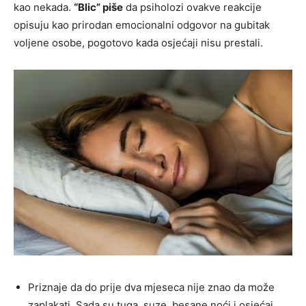
kao nekada.
“Blic” piše
da psiholozi ovakve reakcije
opisuju kao prirodan emocionalni odgovor na gubitak
voljene osobe, pogotovo kada osjećaji nisu prestali.
Priznaje da do prije dva mjeseca nije znao da može
zaplakati. Sada su tuga, suze, besane noći i osjećaj