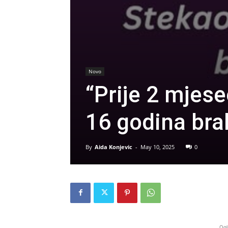
Novo
“Prije 2 mjes
16 godina bra
By
Aida Konjevic
-
May 10, 2025
0
Ogl