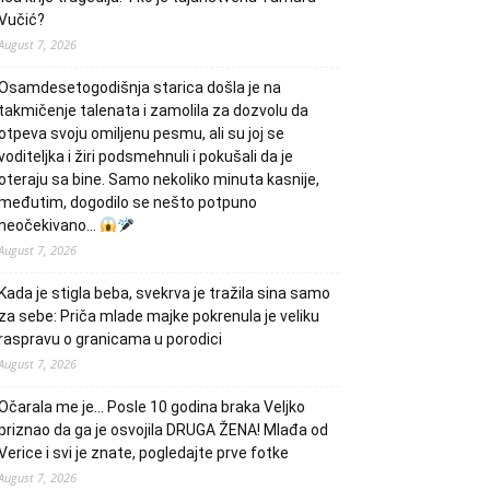
Vučić?
August 7, 2026
Osamdesetogodišnja starica došla je na
takmičenje talenata i zamolila za dozvolu da
otpeva svoju omiljenu pesmu, ali su joj se
voditeljka i žiri podsmehnuli i pokušali da je
oteraju sa bine. Samo nekoliko minuta kasnije,
međutim, dogodilo se nešto potpuno
neočekivano…
August 7, 2026
Kada je stigla beba, svekrva je tražila sina samo
za sebe: Priča mlade majke pokrenula je veliku
raspravu o granicama u porodici
August 7, 2026
Očarala me je… Posle 10 godina braka Veljko
priznao da ga je osvojila DRUGA ŽENA! Mlađa od
Verice i svi je znate, pogledajte prve fotke
August 7, 2026