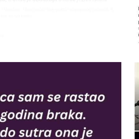
ce i stradala: Njen dečko Ilija glumio ucveljenog udovca, a
ila jezivu istinu
45