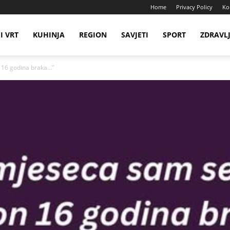
Home
Privacy Policy
Ko
I VRT
KUHINJA
REGION
SAVJETI
SPORT
ZDRAVL
n 16 godina braka…”