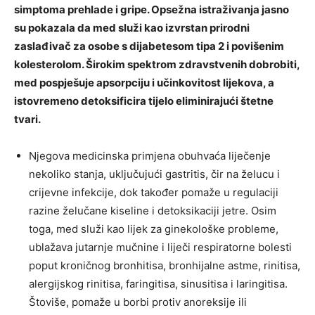
simptoma prehlade i gripe. Opsežna istraživanja jasno
su pokazala da med služi kao izvrstan prirodni
zaslađivač za osobe s dijabetesom tipa 2 i povišenim
kolesterolom. Širokim spektrom zdravstvenih dobrobiti,
med pospješuje apsorpciju i učinkovitost lijekova, a
istovremeno detoksificira tijelo eliminirajući štetne
tvari.
Njegova medicinska primjena obuhvaća liječenje
nekoliko stanja, uključujući gastritis, čir na želucu i
crijevne infekcije, dok također pomaže u regulaciji
razine želučane kiseline i detoksikaciji jetre. Osim
toga, med služi kao lijek za ginekološke probleme,
ublažava jutarnje mučnine i liječi respiratorne bolesti
poput kroničnog bronhitisa, bronhijalne astme, rinitisa,
alergijskog rinitisa, faringitisa, sinusitisa i laringitisa.
Štoviše, pomaže u borbi protiv anoreksije ili