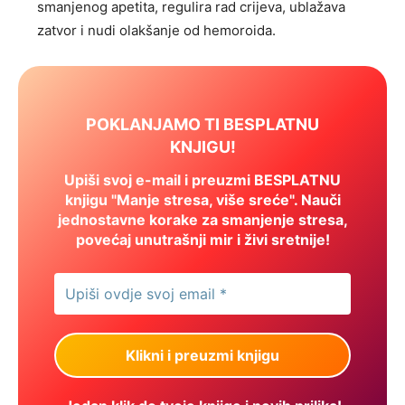
smanjenog apetita, regulira rad crijeva, ublažava
zatvor i nudi olakšanje od hemoroida.
POKLANJAMO TI BESPLATNU
KNJIGU!
Upiši svoj e-mail i preuzmi BESPLATNU
knjigu "Manje stresa, više sreće". Nauči
jednostavne korake za smanjenje stresa,
povećaj unutrašnji mir i živi sretnije!