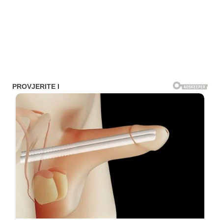
1.0K
234
145