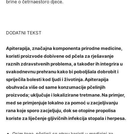
brine o četrnaestoro djece.
DODATNI TEKST
Apiterapija, značajna komponenta prirodne medicine,
koristi proizvode dobivene od pčela za rješavanje
raznih zdravstvenih problema, a također ih integrira u
svakodnevnu prehranu kako bi poboljšala dobrobit i
spriječila bolesti kod ljudi i životinja. Apiterapija
obuhvaća više od same konzumacije pčelinjih
proizvoda; uključuje i lokalizirane tretmane. Na primjer,
med se primjenjuje lokalno za pomoć u zacjeljivanju
rana koje sporo zacjeljuju, dok se otopine propolisa
koriste za liječenje gljivičnih infekcija stopala i herpesa.
Osim toga, pčelinji se otrov koristi u medicini za