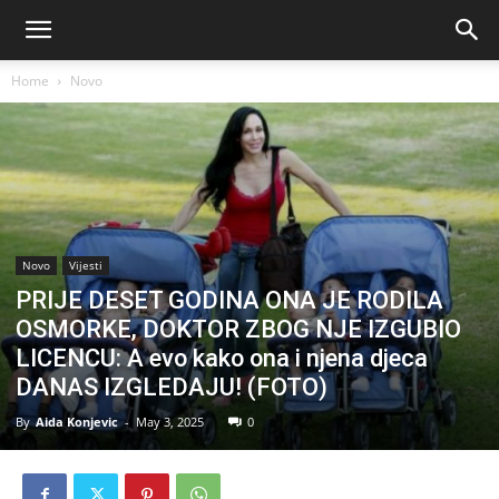
Home
Novo
Novo
Vijesti
PRIJE DESET GODINA ONA JE RODILA
OSMORKE, DOKTOR ZBOG NJE IZGUBIO
LICENCU: A evo kako ona i njena djeca
DANAS IZGLEDAJU! (FOTO)
By
Aida Konjevic
-
May 3, 2025
0