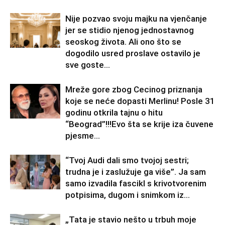
Nije pozvao svoju majku na vjenčanje
jer se stidio njenog jednostavnog
seoskog života. Ali ono što se
dogodilo usred proslave ostavilo je
sve goste...
Mreže gore zbog Cecinog priznanja
koje se neće dopasti Merlinu! Posle 31
godinu otkrila tajnu o hitu
“Beograd”!!!Evo šta se krije iza čuvene
pjesme...
“Tvoj Audi dali smo tvojoj sestri;
trudna je i zaslužuje ga više”. Ja sam
samo izvadila fascikl s krivotvorenim
potpisima, dugom i snimkom iz...
„Tata je stavio nešto u trbuh moje