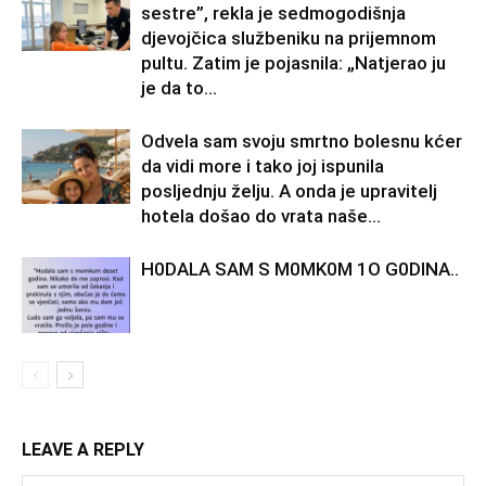
sestre”, rekla je sedmogodišnja
djevojčica službeniku na prijemnom
pultu. Zatim je pojasnila: „Natjerao ju
je da to...
Odvela sam svoju smrtno bolesnu kćer
da vidi more i tako joj ispunila
posljednju želju. A onda je upravitelj
hotela došao do vrata naše...
H0DALA SAM S M0MK0M 1O G0DINA..
LEAVE A REPLY