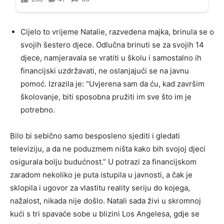
Cijelo to vrijeme Natalie, razvedena majka, brinula se o
svojih šestero djece. Odlučna brinuti se za svojih 14
djece, namjeravala se vratiti u školu i samostalno ih
financijski uzdržavati, ne oslanjajući se na javnu
pomoć. Izrazila je: “Uvjerena sam da ću, kad završim
školovanje, biti sposobna pružiti im sve što im je
potrebno.
Bilo bi sebično samo besposleno sjediti i gledati
televiziju, a da ne poduzmem ništa kako bih svojoj djeci
osigurala bolju budućnost.” U potrazi za financijskom
zaradom nekoliko je puta istupila u javnosti, a čak je
sklopila i ugovor za vlastitu reality seriju do kojega,
nažalost, nikada nije došlo. Natali sada živi u skromnoj
kući s tri spavaće sobe u blizini Los Angelesa, gdje se