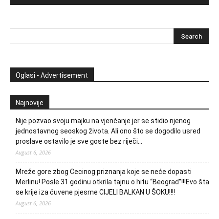
Oglasi - Advertisement
Najnovije
Nije pozvao svoju majku na vjenčanje jer se stidio njenog
jednostavnog seoskog života. Ali ono što se dogodilo usred
proslave ostavilo je sve goste bez riječi…
August 6, 2026
Mreže gore zbog Cecinog priznanja koje se neće dopasti
Merlinu! Posle 31 godinu otkrila tajnu o hitu “Beograd”!!!Evo šta
se krije iza čuvene pjesme CIJELI BALKAN U ŠOKU!!!!
August 6, 2026