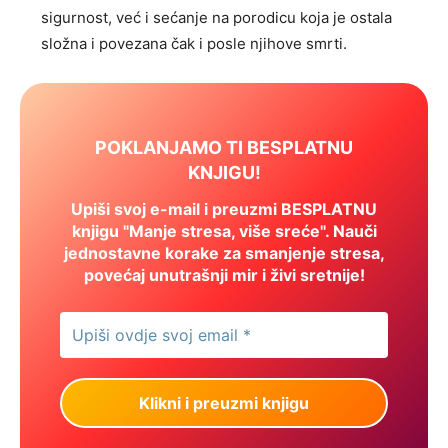
sigurnost, već i sećanje na porodicu koja je ostala
složna i povezana čak i posle njihove smrti.
POKLANJAMO TI BESPLATNU
KNJIGU!
Upiši svoj e-mail i preuzmi BESPLATNU
knjigu "Manje stresa, više sreće". Nauči
jednostavne korake za smanjenje stresa,
povećaj unutrašnji mir i živi sretnije!