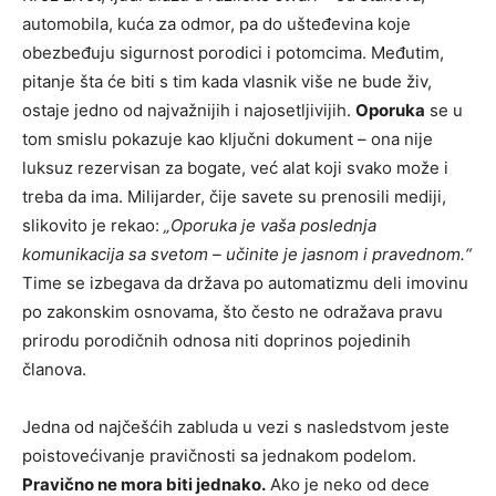
automobila, kuća za odmor, pa do ušteđevina koje
obezbeđuju sigurnost porodici i potomcima. Međutim,
pitanje šta će biti s tim kada vlasnik više ne bude živ,
ostaje jedno od najvažnijih i najosetljivijih.
Oporuka
se u
tom smislu pokazuje kao ključni dokument – ona nije
luksuz rezervisan za bogate, već alat koji svako može i
treba da ima. Milijarder, čije savete su prenosili mediji,
slikovito je rekao:
„Oporuka je vaša poslednja
komunikacija sa svetom – učinite je jasnom i pravednom.“
Time se izbegava da država po automatizmu deli imovinu
po zakonskim osnovama, što često ne odražava pravu
prirodu porodičnih odnosa niti doprinos pojedinih
članova.
Jedna od najčešćih zabluda u vezi s nasledstvom jeste
poistovećivanje pravičnosti sa jednakom podelom.
Pravično ne mora biti jednako.
Ako je neko od dece