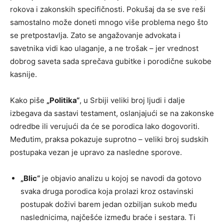
rokova i zakonskih specifičnosti. Pokušaj da se sve reši
samostalno može doneti mnogo više problema nego što
se pretpostavlja. Zato se angažovanje advokata i
savetnika vidi kao ulaganje, a ne trošak – jer vrednost
dobrog saveta sada sprečava gubitke i porodične sukobe
kasnije.
Kako piše
„Politika“
, u Srbiji veliki broj ljudi i dalje
izbegava da sastavi testament, oslanjajući se na zakonske
odredbe ili verujući da će se porodica lako dogovoriti.
Međutim, praksa pokazuje suprotno – veliki broj sudskih
postupaka vezan je upravo za nasledne sporove.
„Blic“
je objavio analizu u kojoj se navodi da gotovo
svaka druga porodica koja prolazi kroz ostavinski
postupak doživi barem jedan ozbiljan sukob među
naslednicima, najčešće između braće i sestara. Ti