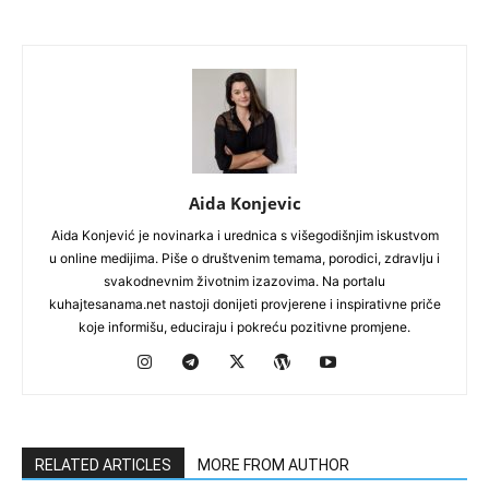
Aida Konjevic
Aida Konjević je novinarka i urednica s višegodišnjim iskustvom
u online medijima. Piše o društvenim temama, porodici, zdravlju i
svakodnevnim životnim izazovima. Na portalu
kuhajtesanama.net nastoji donijeti provjerene i inspirativne priče
koje informišu, educiraju i pokreću pozitivne promjene.
RELATED ARTICLES
MORE FROM AUTHOR