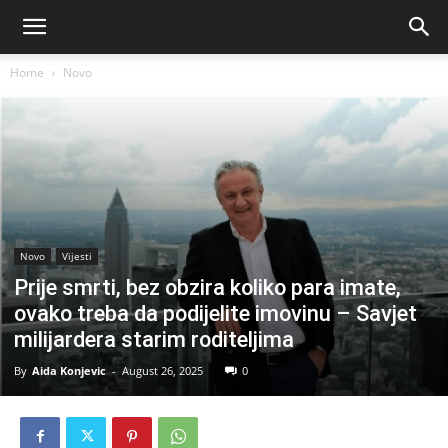
Home
Novo
Novo
Vijesti
Prije smrti, bez obzira koliko para imate,
ovako treba da podijelite imovinu – Savjet
milijardera starim roditeljima
By
Aida Konjevic
-
August 26, 2025
0