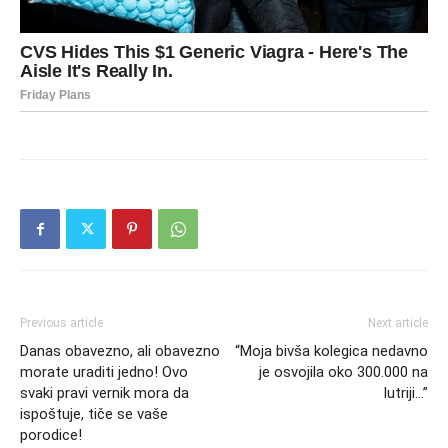
Previous article
Next article
Danas obavezno, ali obavezno
“Moja bivša kolegica nedavno
morate uraditi jedno! Ovo
je osvojila oko 300.000 na
svaki pravi vernik mora da
lutriji…”
ispoštuje, tiče se vaše
porodice!