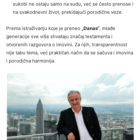
sukobi ne ostaju samo na sudu, već se često prenose i
na svakodnevni život, prekidajući porodične veze.
Prema istraživanju koje je preneo
„Danas“
, mlađe
generacije sve više shvataju značaj testamenta i
otvorenih razgovora o imovini. Za njih, transparentnost
nije tabu tema, već praktičan način da se sačuva i imovina
i porodična harmonija.