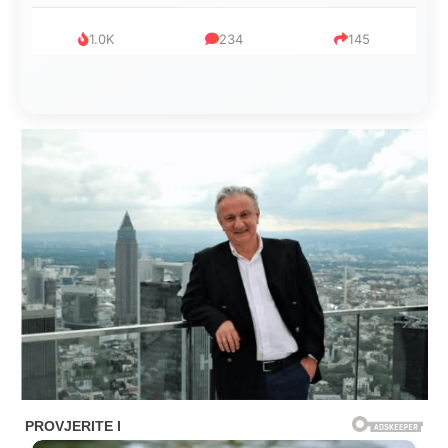
1.0K
234
145