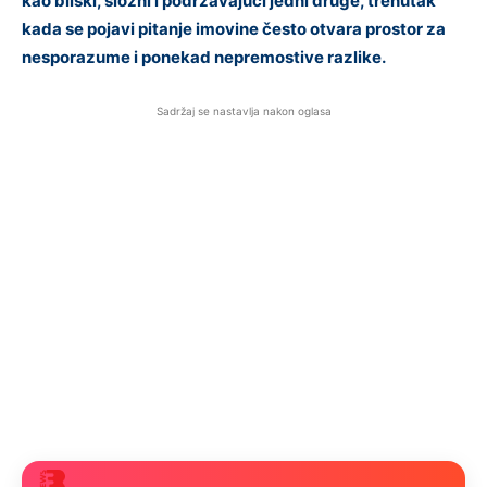
kao bliski, složni i podržavajući jedni druge, trenutak
kada se pojavi pitanje imovine često otvara prostor za
nesporazume i ponekad nepremostive razlike.
Sadržaj se nastavlja nakon oglasa