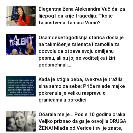
Elegantna žena Aleksandra Vučića iza
lijepog lica krije tragediju: Tko je
tajanstvena Tamara Vučić?
Osamdesetogodišnja starica došla je
na takmičenje talenata i zamolila za
dozvolu da otpeva svoju omiljenu
pesmu, ali su joj se voditeljka i žiri
podsmehnuli...
Kada je stigla beba, svekrva je tražila
sina samo za sebe: Priča mlade majke
pokrenula je veliku raspravu o
granicama u porodici
Očarala me je… Posle 10 godina braka
Veljko priznao da ga je osvojila DRUGA
ŽENA! Mlađa od Verice i svi je znate,