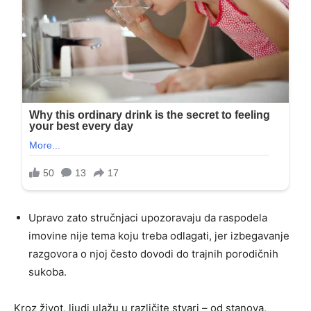
Upravo zato stručnjaci upozoravaju da raspodela
imovine nije tema koju treba odlagati, jer izbegavanje
razgovora o njoj često dovodi do trajnih porodičnih
sukoba.
Kroz život, ljudi ulažu u različite stvari – od stanova,