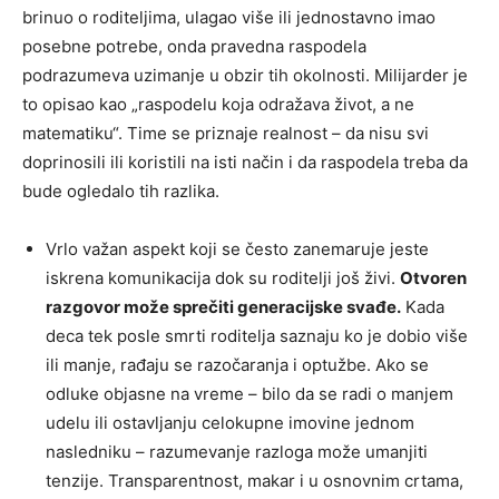
brinuo o roditeljima, ulagao više ili jednostavno imao
posebne potrebe, onda pravedna raspodela
podrazumeva uzimanje u obzir tih okolnosti. Milijarder je
to opisao kao „raspodelu koja odražava život, a ne
matematiku“. Time se priznaje realnost – da nisu svi
doprinosili ili koristili na isti način i da raspodela treba da
bude ogledalo tih razlika.
Vrlo važan aspekt koji se često zanemaruje jeste
iskrena komunikacija dok su roditelji još živi.
Otvoren
razgovor može sprečiti generacijske svađe.
Kada
deca tek posle smrti roditelja saznaju ko je dobio više
ili manje, rađaju se razočaranja i optužbe. Ako se
odluke objasne na vreme – bilo da se radi o manjem
udelu ili ostavljanju celokupne imovine jednom
nasledniku – razumevanje razloga može umanjiti
tenzije. Transparentnost, makar i u osnovnim crtama,