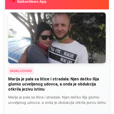
BalkanNews App
EKSKLUZIVNO
Marija je pala sa litice i stradala: Njen dečko Ilija
glumio ucveljenog udovca, a onda je obdukcija
otkrila jezivu istinu
Marija je pala sa litice i stradala: Njen dečko Ilija glumio
ucveljenog udovca, a onda je obdukcija otkrila jezivu istinu