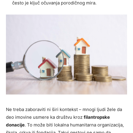
često je ključ očuvanja porodičnog mira.
Ne treba zaboraviti ni širi kontekst – mnogi ljudi žele da
deo imovine usmere ka društvu kroz
filantropske
donacije
. To može biti lokalna humanitarna organizacija,
škola, crkva ili fondacija. Takvi gestovi ne samo da