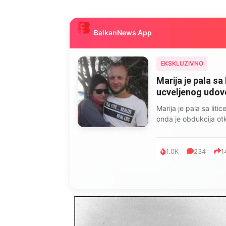
BalkanNews App
EKSKLUZIVNO
Marija je pala sa 
ucveljenog udovca
Marija je pala sa liti
onda je obdukcija otkr
1.0K
234
1