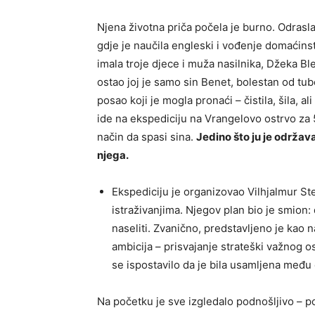
Njena životna priča počela je burno. Odrasla
gdje je naučila engleski i vođenje domaćinstv
imala troje djece i muža nasilnika, Džeka Bl
ostao joj je samo sin Benet, bolestan od tube
posao koji je mogla pronaći – čistila, šila, a
ide na ekspediciju na Vrangelovo ostrvo za 50
način da spasi sina.
Jedino što ju je održava
njega.
Ekspediciju je organizovao Vilhjalmur St
istraživanjima. Njegov plan bio je smion:
naseliti. Zvanično, predstavljeno je kao na
ambicija – prisvajanje strateški važnog os
se ispostavilo da je bila usamljena međ
Na početku je sve izgledalo podnošljivo – po