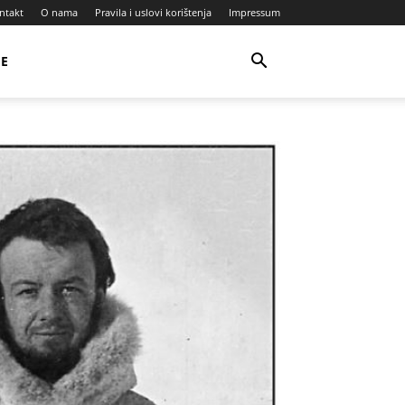
ntakt
O nama
Pravila i uslovi korištenja
Impressum
JE