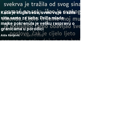
Kada je stigla beba, svekrva je tražila
sina samo za sebe: Priča mlade
majke pokrenula je veliku raspravu o
granicama u porodici
Aida Konjevic
-
August 7, 2026