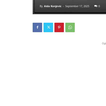
By
Aida Konjevic
-
September 17, 2025
0
Ogl