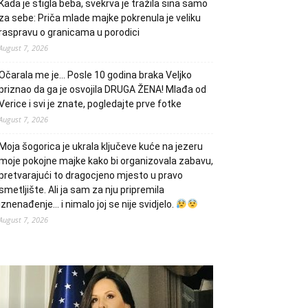
Kada je stigla beba, svekrva je tražila sina samo
za sebe: Priča mlade majke pokrenula je veliku
raspravu o granicama u porodici
August 7, 2026
Očarala me je… Posle 10 godina braka Veljko
priznao da ga je osvojila DRUGA ŽENA! Mlađa od
Verice i svi je znate, pogledajte prve fotke
August 7, 2026
Moja šogorica je ukrala ključeve kuće na jezeru
moje pokojne majke kako bi organizovala zabavu,
pretvarajući to dragocjeno mjesto u pravo
smetljište. Ali ja sam za nju pripremila
iznenađenje… i nimalo joj se nije svidjelo.
August 7, 2026