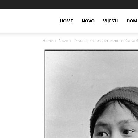
HOME
NOVO
VIJESTI
DOM 
Home
Novo
Pristala je na eksperiment i otišla sa