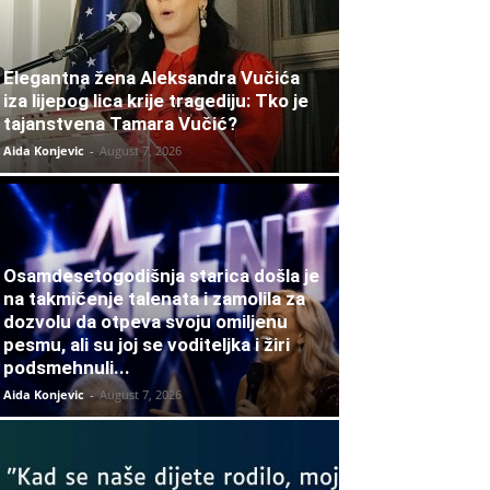
Elegantna žena Aleksandra Vučića
iza lijepog lica krije tragediju: Tko je
tajanstvena Tamara Vučić?
Aida Konjevic
-
August 7, 2026
Osamdesetogodišnja starica došla je
na takmičenje talenata i zamolila za
dozvolu da otpeva svoju omiljenu
pesmu, ali su joj se voditeljka i žiri
podsmehnuli...
Aida Konjevic
-
August 7, 2026