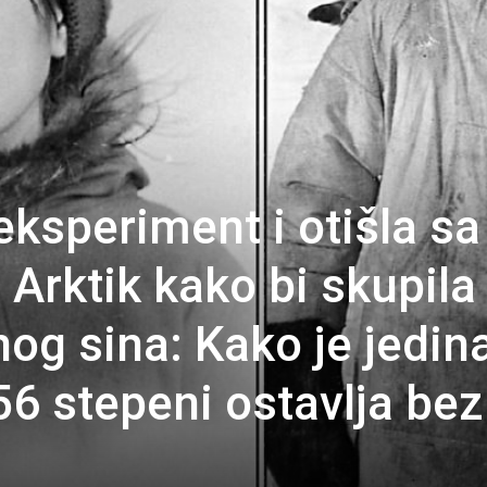
 eksperiment i otišla sa
Arktik kako bi skupila
og sina: Kako je jedin
56 stepeni ostavlja bez