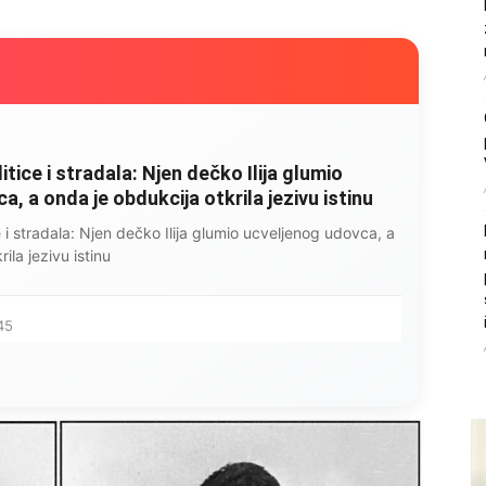
litice i stradala: Njen dečko Ilija glumio
, a onda je obdukcija otkrila jezivu istinu
ce i stradala: Njen dečko Ilija glumio ucveljenog udovca, a
ila jezivu istinu
45