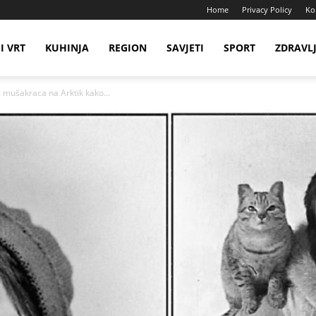
Home
Privacy Policy
Ko
I VRT
KUHINJA
REGION
SAVJETI
SPORT
ZDRAVL
 4 mušakraca na Arktik kako...