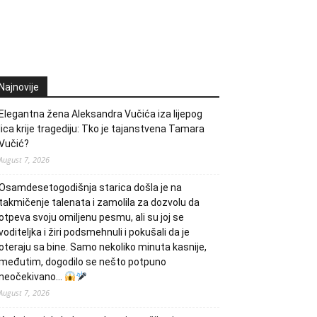
Najnovije
Elegantna žena Aleksandra Vučića iza lijepog
lica krije tragediju: Tko je tajanstvena Tamara
Vučić?
August 7, 2026
Osamdesetogodišnja starica došla je na
takmičenje talenata i zamolila za dozvolu da
otpeva svoju omiljenu pesmu, ali su joj se
voditeljka i žiri podsmehnuli i pokušali da je
oteraju sa bine. Samo nekoliko minuta kasnije,
međutim, dogodilo se nešto potpuno
neočekivano…
August 7, 2026