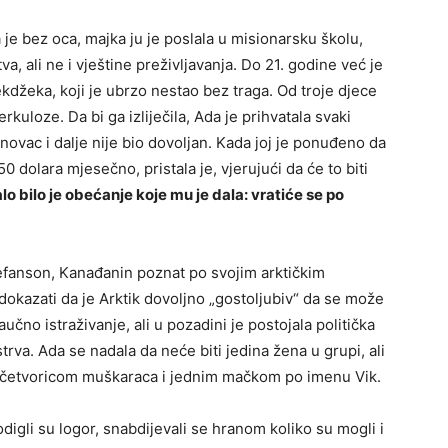
 je bez oca, majka ju je poslala u misionarsku školu,
a, ali ne i vještine preživljavanja. Do 21. godine već je
ekdžeka, koji je ubrzo nestao bez traga. Od troje djece
rkuloze. Da bi ga izliječila, Ada je prihvatala svaki
li novac i dalje nije bio dovoljan. Kada joj je ponuđeno da
 dolara mjesečno, pristala je, vjerujući da će to biti
lo bilo je obećanje koje mu je dala: vratiće se po
efanson, Kanađanin poznat po svojim arktičkim
 dokazati da je Arktik dovoljno „gostoljubiv“ da se može
učno istraživanje, ali u pozadini je postojala politička
trva. Ada se nadala da neće biti jedina žena u grupi, ali
u četvoricom muškaraca i jednim mačkom po imenu Vik.
digli su logor, snabdijevali se hranom koliko su mogli i