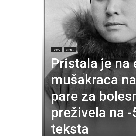
Novo
Vijesti
Pristala je na
mušakraca na 
pare za bolesn
preživela na -
teksta