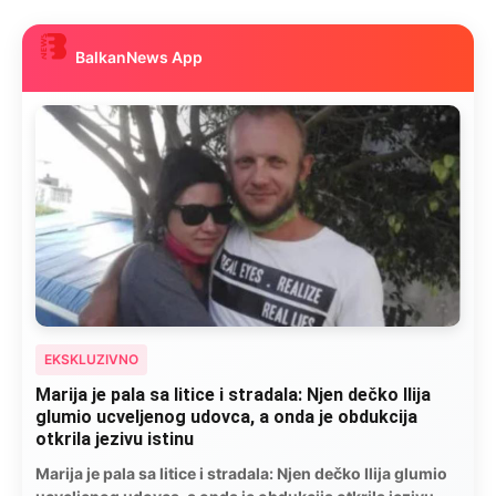
BalkanNews App
EKSKLUZIVNO
Kad se Marin suprug razbolio ona ga kupala,
pelene mu mijenjala: Jedno jutro je poslao po
čokoladu..
Kad se Marin suprug razbolio ona ga kupala, pelene mu