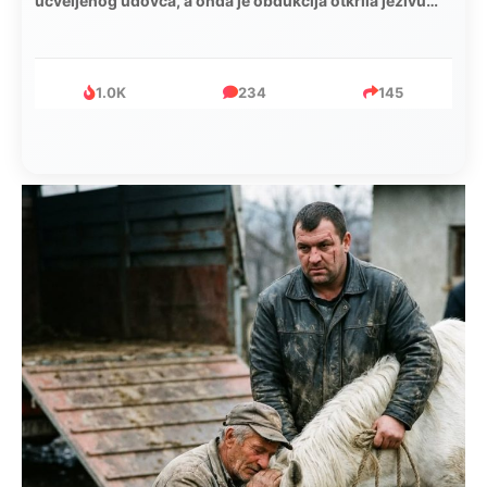
mijenjala: Jedno jutro je poslao po čokoladu..
999
321
234