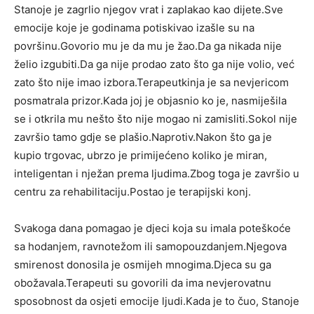
Stanoje je zagrlio njegov vrat i zaplakao kao dijete.Sve
emocije koje je godinama potiskivao izašle su na
površinu.Govorio mu je da mu je žao.Da ga nikada nije
želio izgubiti.Da ga nije prodao zato što ga nije volio, već
zato što nije imao izbora.Terapeutkinja je sa nevjericom
posmatrala prizor.Kada joj je objasnio ko je, nasmiješila
se i otkrila mu nešto što nije mogao ni zamisliti.Sokol nije
završio tamo gdje se plašio.Naprotiv.Nakon što ga je
kupio trgovac, ubrzo je primijećeno koliko je miran,
inteligentan i nježan prema ljudima.Zbog toga je završio u
centru za rehabilitaciju.Postao je terapijski konj.
Svakoga dana pomagao je djeci koja su imala poteškoće
sa hodanjem, ravnotežom ili samopouzdanjem.Njegova
smirenost donosila je osmijeh mnogima.Djeca su ga
obožavala.Terapeuti su govorili da ima nevjerovatnu
sposobnost da osjeti emocije ljudi.Kada je to čuo, Stanoje