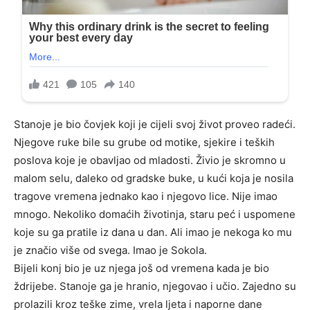
Stanoje je bio čovjek koji je cijeli svoj život proveo radeći.
Njegove ruke bile su grube od motike, sjekire i teških
poslova koje je obavljao od mladosti. Živio je skromno u
malom selu, daleko od gradske buke, u kući koja je nosila
tragove vremena jednako kao i njegovo lice. Nije imao
mnogo. Nekoliko domaćih životinja, staru peć i uspomene
koje su ga pratile iz dana u dan. Ali imao je nekoga ko mu
je značio više od svega. Imao je Sokola.
Bijeli konj bio je uz njega još od vremena kada je bio
ždrijebe. Stanoje ga je hranio, njegovao i učio. Zajedno su
prolazili kroz teške zime, vrela ljeta i naporne dane