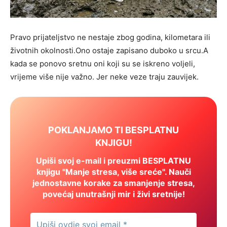
Pravo prijateljstvo ne nestaje zbog godina, kilometara ili
životnih okolnosti.Ono ostaje zapisano duboko u srcu.A
kada se ponovo sretnu oni koji su se iskreno voljeli,
vrijeme više nije važno. Jer neke veze traju zauvijek.
POKLANJAMO TI BESPLATNU
KNJIGU!
Upiši svoj e-mail i preuzmi BESPLATNU
knjigu "Manje stresa, više sreće". Nauči
jednostavne korake za smanjenje stresa,
povećaj unutrašnji mir i živi sretnije!