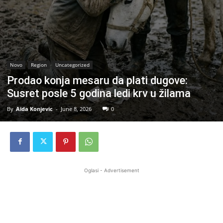
Novo
Region
Uncategorized
Prodao konja mesaru da plati dugove:
Susret posle 5 godina ledi krv u žilama
By
Aida Konjevic
-
June 8, 2026
0
Oglasi - Advertisement