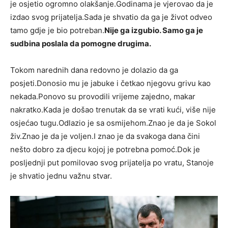
je osjetio ogromno olakšanje.Godinama je vjerovao da je
izdao svog prijatelja.Sada je shvatio da ga je život odveo
tamo gdje je bio potreban.
Nije ga izgubio. Samo ga je
sudbina poslala da pomogne drugima.
Tokom narednih dana redovno je dolazio da ga
posjeti.Donosio mu je jabuke i četkao njegovu grivu kao
nekada.Ponovo su provodili vrijeme zajedno, makar
nakratko.Kada je došao trenutak da se vrati kući, više nije
osjećao tugu.Odlazio je sa osmijehom.Znao je da je Sokol
živ.Znao je da je voljen.I znao je da svakoga dana čini
nešto dobro za djecu kojoj je potrebna pomoć.Dok je
posljednji put pomilovao svog prijatelja po vratu, Stanoje
je shvatio jednu važnu stvar.