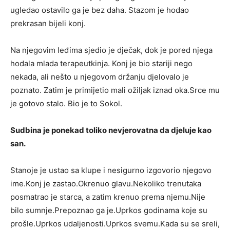
ugledao ostavilo ga je bez daha. Stazom je hodao
prekrasan bijeli konj.
Na njegovim leđima sjedio je dječak, dok je pored njega
hodala mlada terapeutkinja. Konj je bio stariji nego
nekada, ali nešto u njegovom držanju djelovalo je
poznato. Zatim je primijetio mali ožiljak iznad oka.Srce mu
je gotovo stalo. Bio je to Sokol.
Sudbina je ponekad toliko nevjerovatna da djeluje kao
san.
Stanoje je ustao sa klupe i nesigurno izgovorio njegovo
ime.Konj je zastao.Okrenuo glavu.Nekoliko trenutaka
posmatrao je starca, a zatim krenuo prema njemu.Nije
bilo sumnje.Prepoznao ga je.Uprkos godinama koje su
prošle.Uprkos udaljenosti.Uprkos svemu.Kada su se sreli,