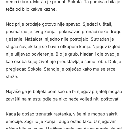
nema izbora. Morao je prodati Sokola. Ta pomisao bila je
teža od bilo kakve kazne.
Noć prije prodaje gotovo nije spavao. Sjedeći u štali,
posmatrao je svog konja i pokušavao pronaći neko drugo
rješenje. Nažalost, nijedno nije postojalo. Sutradan je
stigao čovjek koji se bavio otkupom konja. Njegov izgled
nije ulijevao povjerenje. Bio je grub, hladan i djelovao je
kao osoba kojoj životinje predstavljaju samo robu. Dok je
pregledao Sokola, Stanoje je osjećao kako mu se srce
steže.
Najviše ga je boljela pomisao da bi njegov prijatelj mogao
završiti na mjestu gdje ga niko neće voljeti niti poštovati.
Kada je došao trenutak rastanka, više nije mogao sakriti
emocije. Zagrlio je konja i dugo ostao tako. U njegovim
očima bile su suze. U očima konja kao da se mogla vidjeti