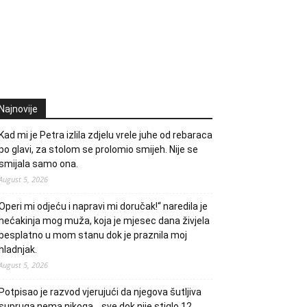
Najnovije
Kad mi je Petra izlila zdjelu vrele juhe od rebaraca
po glavi, za stolom se prolomio smijeh. Nije se
smijala samo ona.
August 5, 2026
Operi mi odjeću i napravi mi doručak!“ naredila je
nećakinja mog muža, koja je mjesec dana živjela
besplatno u mom stanu dok je praznila moj
hladnjak.
August 5, 2026
Potpisao je razvod vjerujući da njegova šutljiva
supruga nema nikoga… sve dok nije stiglo 12