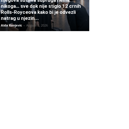
njegova šutljiva supruga nema
nikoga… sve dok nije stiglo 12 crnih
Rolls-Royceova kako bi je odvezli
natrag u njezin...
Aida Konjevic
-
August 5, 2026