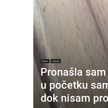
Novo
Vijesti
Pronašla sam 
u početku sam 
dok nisam prov