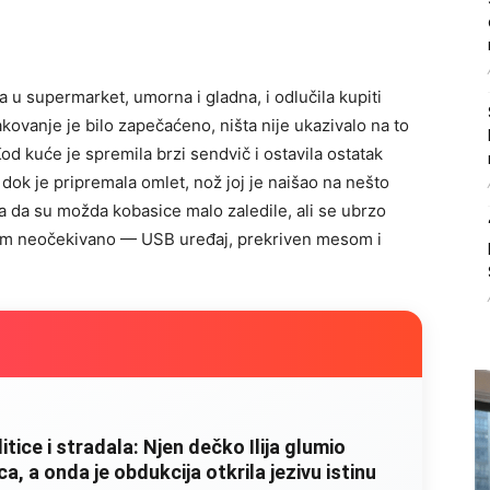
 u supermarket, umorna i gladna, i odlučila kupiti
kovanje je bilo zapečaćeno, ništa nije ukazivalo na to
d kuće je spremila brzi sendvič i ostavila ostatak
dok je pripremala omlet, nož joj je naišao na nešto
ila da su možda kobasice malo zaledile, ali se ubrzo
svim neočekivano — USB uređaj, prekriven mesom i
litice i stradala: Njen dečko Ilija glumio
, a onda je obdukcija otkrila jezivu istinu