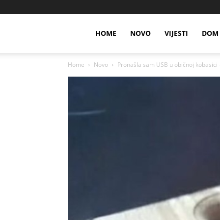
HOME
NOVO
VIJESTI
DOM 
Home
Novo
Pronašla sam USB u običnoj kobasici 