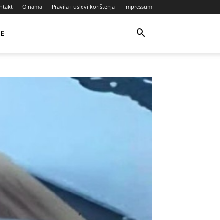
ntakt
O nama
Pravila i uslovi korištenja
Impressum
JE