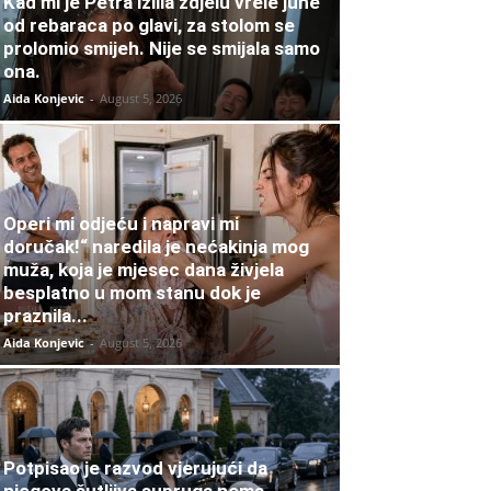
Kad mi je Petra izlila zdjelu vrele juhe
od rebaraca po glavi, za stolom se
prolomio smijeh. Nije se smijala samo
ona.
Aida Konjevic
-
August 5, 2026
Operi mi odjeću i napravi mi
doručak!“ naredila je nećakinja mog
muža, koja je mjesec dana živjela
besplatno u mom stanu dok je
praznila...
Aida Konjevic
-
August 5, 2026
Potpisao je razvod vjerujući da