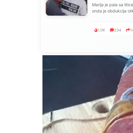
Marija je pala sa liti
onda je obdukcija otkr
1.0K
234
1