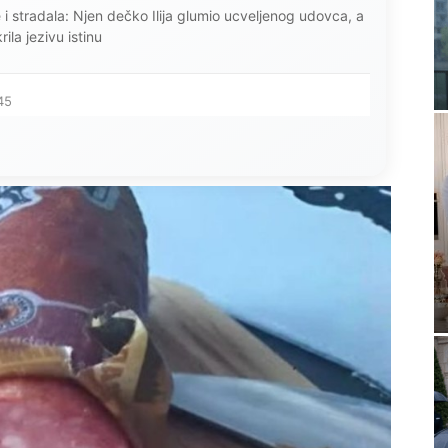
ce i stradala: Njen dečko Ilija glumio ucveljenog udovca, a
ila jezivu istinu
45