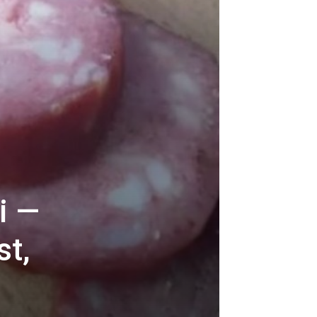
i —
st,