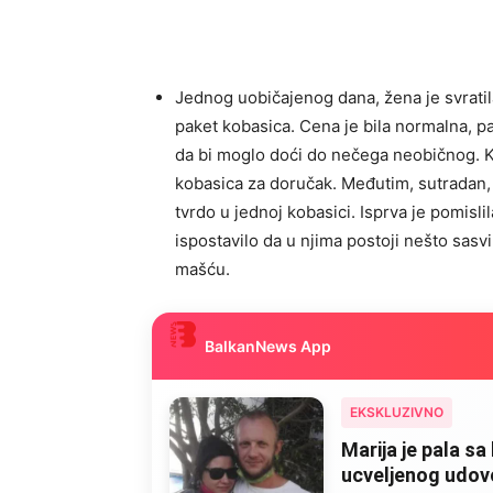
Jednog uobičajenog dana, žena je svratila
paket kobasica. Cena je bila normalna, pa
da bi moglo doći do nečega neobičnog. Ko
kobasica za doručak. Međutim, sutradan, 
tvrdo u jednoj kobasici. Isprva je pomisl
ispostavilo da u njima postoji nešto sa
mašću.
BalkanNews App
EKSKLUZIVNO
Marija je pala sa 
ucveljenog udovca