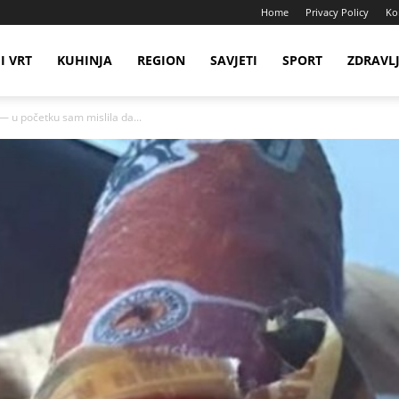
Home
Privacy Policy
Ko
I VRT
KUHINJA
REGION
SAVJETI
SPORT
ZDRAVL
— u početku sam mislila da...