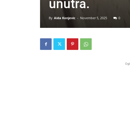
unutra.
By
Aida Konjevic
-
November 5, 2025
0
Ogl