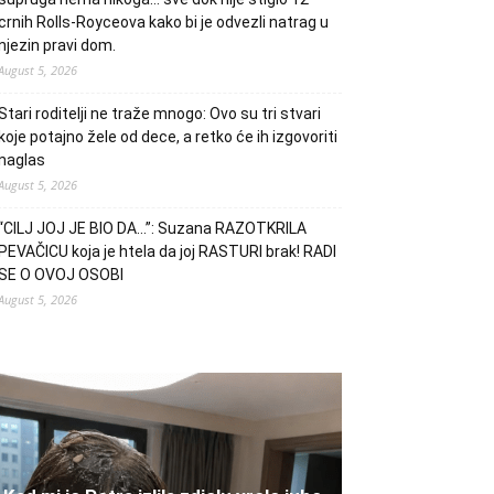
crnih Rolls-Royceova kako bi je odvezli natrag u
njezin pravi dom.
August 5, 2026
Stari roditelji ne traže mnogo: Ovo su tri stvari
koje potajno žele od dece, a retko će ih izgovoriti
naglas
August 5, 2026
“CILJ JOJ JE BIO DA…”: Suzana RAZOTKRILA
PEVAČICU koja je htela da joj RASTURI brak! RADI
SE O OVOJ OSOBI
August 5, 2026