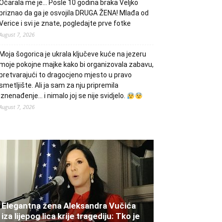
Očarala me je… Posle 10 godina braka Veljko
priznao da ga je osvojila DRUGA ŽENA! Mlađa od
Verice i svi je znate, pogledajte prve fotke
August 7, 2026
Moja šogorica je ukrala ključeve kuće na jezeru
moje pokojne majke kako bi organizovala zabavu,
pretvarajući to dragocjeno mjesto u pravo
smetljište. Ali ja sam za nju pripremila
iznenađenje… i nimalo joj se nije svidjelo.
August 7, 2026
Elegantna žena Aleksandra Vučića
iza lijepog lica krije tragediju: Tko je