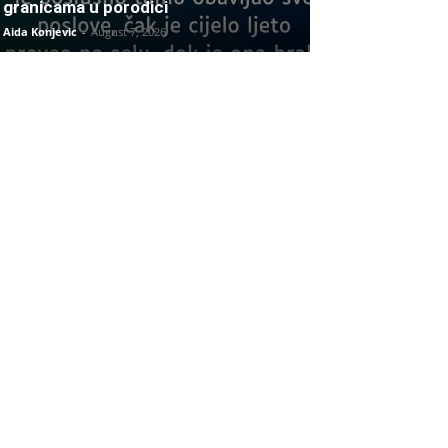
granicama u porodici
Aida Konjevic
-
August 7, 2026