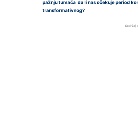
pažnju tumača da li nas očekuje period konf
transformativnog?
Sadržaj 
BalkanNews App