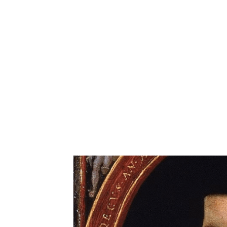
EKSKLUZIVNO
Marija je pala sa 
ucveljenog udovca
Marija je pala sa liti
onda je obdukcija otkr
1.0K
234
1