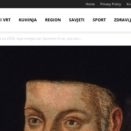
Home
Privacy Policy
Ko
I VRT
KUHINJA
REGION
SAVJETI
SPORT
ZDRAVL
a 2026. koje menja sve: Spremni ili ne, ovo nas...