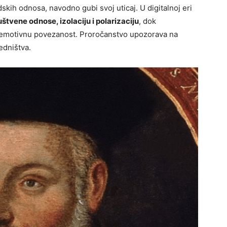
dskih odnosa, navodno gubi svoj uticaj. U digitalnoj eri
uštvene odnose, izolaciju i polarizaciju
, dok
 emotivnu povezanost. Proročanstvo upozorava na
edništva.