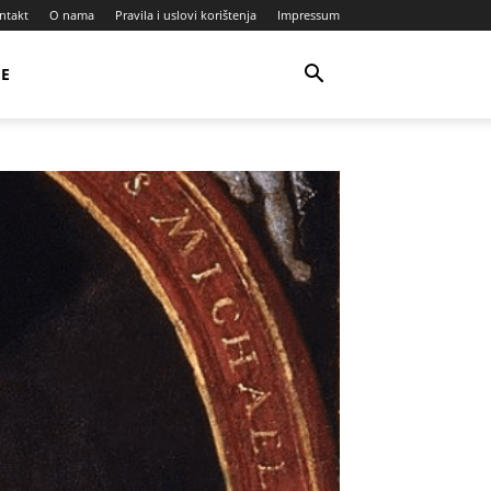
ntakt
O nama
Pravila i uslovi korištenja
Impressum
JE