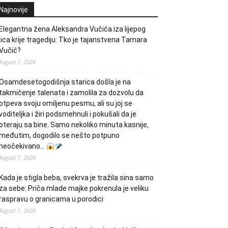
Najnovije
Elegantna žena Aleksandra Vučića iza lijepog
lica krije tragediju: Tko je tajanstvena Tamara
Vučić?
August 7, 2026
Osamdesetogodišnja starica došla je na
takmičenje talenata i zamolila za dozvolu da
otpeva svoju omiljenu pesmu, ali su joj se
voditeljka i žiri podsmehnuli i pokušali da je
oteraju sa bine. Samo nekoliko minuta kasnije,
međutim, dogodilo se nešto potpuno
neočekivano…
August 7, 2026
Kada je stigla beba, svekrva je tražila sina samo
za sebe: Priča mlade majke pokrenula je veliku
raspravu o granicama u porodici
August 7, 2026