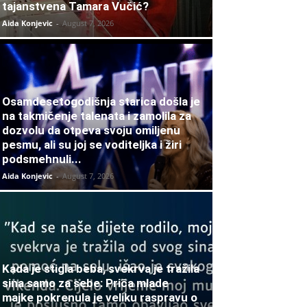
tajanstvena Tamara Vučić?
Aida Konjevic
-
August 7, 2026
Osamdesetogodišnja starica došla je
na takmičenje talenata i zamolila za
dozvolu da otpeva svoju omiljenu
pesmu, ali su joj se voditeljka i žiri
podsmehnuli...
Aida Konjevic
-
August 7, 2026
Kada je stigla beba, svekrva je tražila
sina samo za sebe: Priča mlade
majke pokrenula je veliku raspravu o