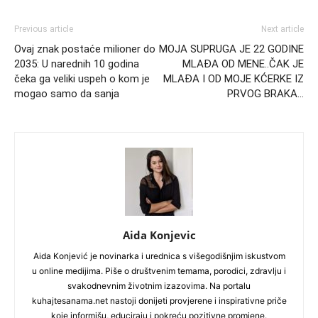
Previous article
Next article
Ovaj znak postaće milioner do
MOJA SUPRUGA JE 22 GODINE
2035: U narednih 10 godina
MLAĐA OD MENE..ČAK JE
čeka ga veliki uspeh o kom je
MLAĐA I OD MOJE KĆERKE IZ
mogao samo da sanja
PRVOG BRAKA…
Aida Konjevic
Aida Konjević je novinarka i urednica s višegodišnjim iskustvom
u online medijima. Piše o društvenim temama, porodici, zdravlju i
svakodnevnim životnim izazovima. Na portalu
kuhajtesanama.net nastoji donijeti provjerene i inspirativne priče
koje informišu, educiraju i pokreću pozitivne promjene.