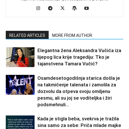
RELATED ARTICLES
MORE FROM AUTHOR
Elegantna žena Aleksandra Vučića iza
lijepog lica krije tragediju: Tko je
tajanstvena Tamara Vučić?
Osamdesetogodišnja starica došla je
na takmičenje talenata i zamolila za
dozvolu da otpeva svoju omiljenu
pesmu, ali su joj se voditeljka i žiri
podsmehnuli...
Kada je stigla beba, svekrva je tražila
sina samo za sebe: Priča mlade majke