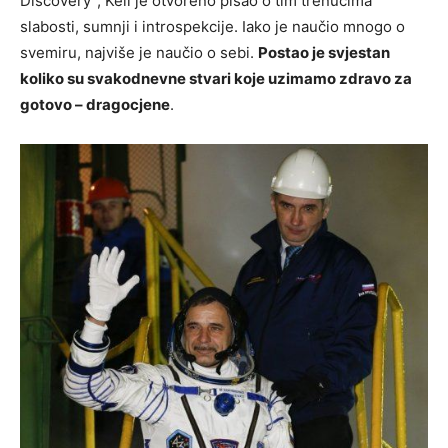
Discovery”, Keli je otvoreno pisao o tim trenucima
slabosti, sumnji i introspekcije. Iako je naučio mnogo o
svemiru, najviše je naučio o sebi.
Postao je svjestan
koliko su svakodnevne stvari koje uzimamo zdravo za
gotovo – dragocjene
.