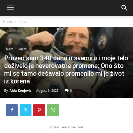
Home
Novo
Novo
Vijesti
Proveo sam 340 dana u svemiru i moje telo
doživelo je neverovatne promene: Ono što
mi se tamo dešavalo promenilo mi je život
iz korena
By
Aida Konjevic
-
August 6, 2025
0
Oglasi - Advertisement