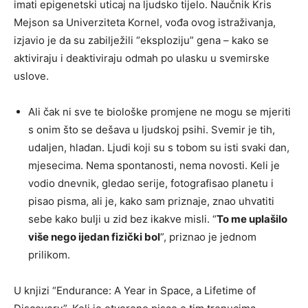
imati epigenetski uticaj na ljudsko tijelo. Naučnik Kris
Mejson sa Univerziteta Kornel, vođa ovog istraživanja,
izjavio je da su zabilježili “eksploziju” gena – kako se
aktiviraju i deaktiviraju odmah po ulasku u svemirske
uslove.
Ali čak ni sve te biološke promjene ne mogu se mjeriti
s onim što se dešava u ljudskoj psihi. Svemir je tih,
udaljen, hladan. Ljudi koji su s tobom su isti svaki dan,
mjesecima. Nema spontanosti, nema novosti. Keli je
vodio dnevnik, gledao serije, fotografisao planetu i
pisao pisma, ali je, kako sam priznaje, znao uhvatiti
sebe kako bulji u zid bez ikakve misli. “
To me uplašilo
više nego ijedan fizički bol
”, priznao je jednom
prilikom.
U knjizi “Endurance: A Year in Space, a Lifetime of