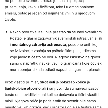
ne postoji u svemiru”, rekao je tada. Taj osjećaj
prizemljenja, kako u fizičkom, tako i u emocionalnom
smislu, ostao je jedan od najintenzivnijih u njegovom
životu.
Nakon povratka, Keli nije prestao da se bavi svemirom.
Postao je glasni zagovornik svemirskih istraživanja, ali
i
mentalnog zdravlja astronauta
, posebno onih koji
se iz izolacije vraćaju sa psihološkim posljedicama
koje javnost često ne vidi. Njegovo iskustvo ne govori
samo o napretku nauke, već i o granicama koje čovjek
mora pomjeriti kada odluči napustiti sigurnost planete.
Kroz vlastiti primjer,
Skot Keli je pokazao koliko je
ljudsko biće otporno, ali i ranjivo
, i da su najveći izazovi
često oni nevidljivi – oni koji se dešavaju u tišini vlastitih
misli. Njegova priča je podsjetnik da svemir nije samo
mjesto velikih otkrića, već i prostora gdje se testira sama