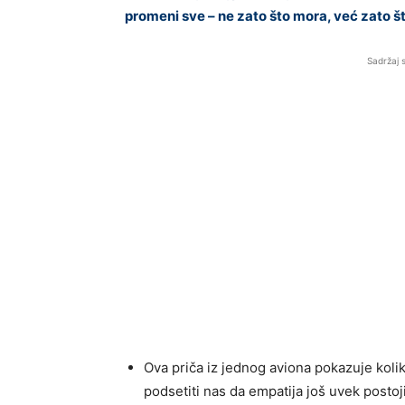
promeni sve – ne zato što mora, već zato št
Sadržaj 
Ova priča iz jednog aviona pokazuje koliko
podsetiti nas da empatija još uvek postoji