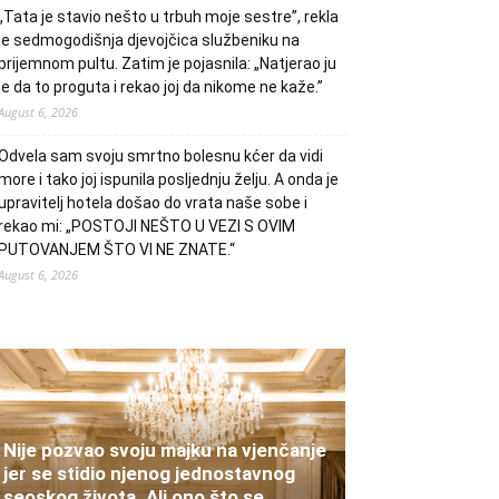
„Tata je stavio nešto u trbuh moje sestre”, rekla
je sedmogodišnja djevojčica službeniku na
prijemnom pultu. Zatim je pojasnila: „Natjerao ju
je da to proguta i rekao joj da nikome ne kaže.”
August 6, 2026
Odvela sam svoju smrtno bolesnu kćer da vidi
more i tako joj ispunila posljednju želju. A onda je
upravitelj hotela došao do vrata naše sobe i
rekao mi: „POSTOJI NEŠTO U VEZI S OVIM
PUTOVANJEM ŠTO VI NE ZNATE.“
August 6, 2026
Nije pozvao svoju majku na vjenčanje
jer se stidio njenog jednostavnog
seoskog života. Ali ono što se