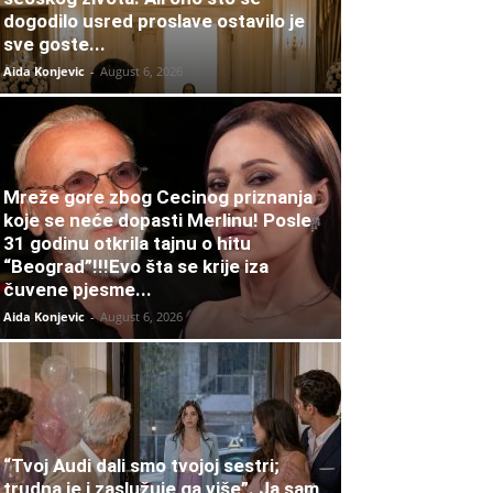
dogodilo usred proslave ostavilo je
sve goste...
Aida Konjevic
-
August 6, 2026
Mreže gore zbog Cecinog priznanja
koje se neće dopasti Merlinu! Posle
31 godinu otkrila tajnu o hitu
“Beograd”!!!Evo šta se krije iza
čuvene pjesme...
Aida Konjevic
-
August 6, 2026
“Tvoj Audi dali smo tvojoj sestri;
trudna je i zaslužuje ga više”. Ja sam