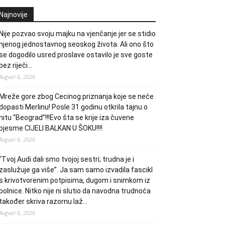
Najnovije
Nije pozvao svoju majku na vjenčanje jer se stidio
njenog jednostavnog seoskog života. Ali ono što
se dogodilo usred proslave ostavilo je sve goste
bez riječi…
August 6, 2026
Mreže gore zbog Cecinog priznanja koje se neće
dopasti Merlinu! Posle 31 godinu otkrila tajnu o
hitu “Beograd”!!!Evo šta se krije iza čuvene
pjesme CIJELI BALKAN U ŠOKU!!!!
August 6, 2026
“Tvoj Audi dali smo tvojoj sestri; trudna je i
zaslužuje ga više”. Ja sam samo izvadila fascikl
s krivotvorenim potpisima, dugom i snimkom iz
bolnice. Nitko nije ni slutio da navodna trudnoća
također skriva razornu laž…
August 6, 2026