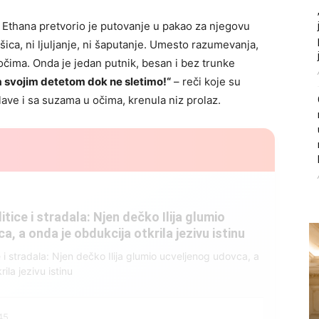
og Ethana pretvorio je putovanje u pakao za njegovu
ašica, ni ljuljanje, ni šaputanje. Umesto razumevanja,
očima. Onda je jedan putnik, besan i bez trunke
sa svojim detetom dok ne sletimo!“
– reči koje su
ave i sa suzama u očima, krenula niz prolaz.
litice i stradala: Njen dečko Ilija glumio
, a onda je obdukcija otkrila jezivu istinu
ce i stradala: Njen dečko Ilija glumio ucveljenog udovca, a
ila jezivu istinu
45