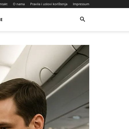
ntakt
O nama
Pravila i uslovi korištenja
Impressum
JE