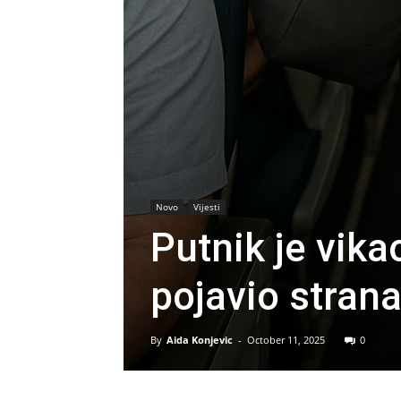
Novo
Vijesti
Putnik je vik
pojavio stran
By
Aida Konjevic
-
October 11, 2025
0