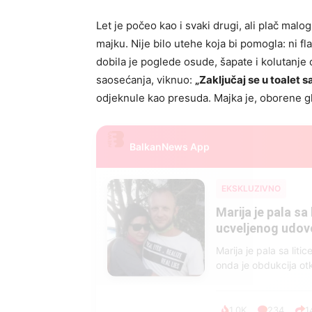
Let je počeo kao i svaki drugi, ali plač mal
majku. Nije bilo utehe koja bi pomogla: ni fl
dobila je poglede osude, šapate i kolutanje 
saosećanja, viknuo:
„Zaključaj se u toalet 
odjeknule kao presuda. Majka je, oborene gl
BalkanNews App
EKSKLUZIVNO
Marija je pala sa 
ucveljenog udovca
Marija je pala sa liti
onda je obdukcija otkr
1.0K
234
1