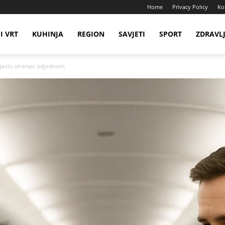
Home
Privacy Policy
Ko
I VRT
KUHINJA
REGION
SAVJETI
SPORT
ZDRAVL
ojavio stranac odjednom