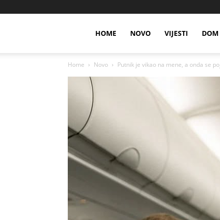
HOME
NOVO
VIJESTI
DOM 
Home
Novo
Putnik je vikao na mene, a onda se p