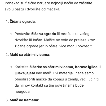
Ponekad su fizičke barijere najbolji način da zaštitite
svoju baštu i dvorište od mačaka.
Žičana ograda
:
Postavite
žičanu ogradu
ili mrežu oko vašeg
dvorišta ili bašte. Mačke ne vole da prelaze kroz
žičane ograde jer ih oštre ivice mogu povrediti.
Malč sa oštrim ivicama
:
Koristite
šišarke sa oštrim ivicama
,
borove iglice
ili
ljuske jajeta
kao malč. Ovi materijali neće samo
obeshrabriti mačke da kopaju u zemlji, već i učiniti
da njihov kontakt sa tim površinama bude
neugodan.
Malč od kamena
: