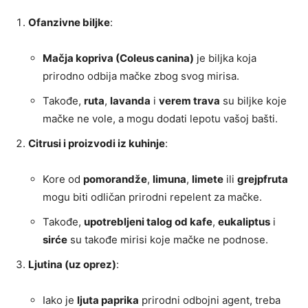
Ofanzivne biljke
:
Mačja kopriva (Coleus canina)
je biljka koja
prirodno odbija mačke zbog svog mirisa.
Takođe,
ruta
,
lavanda
i
verem trava
su biljke koje
mačke ne vole, a mogu dodati lepotu vašoj bašti.
Citrusi i proizvodi iz kuhinje
:
Kore od
pomorandže
,
limuna
,
limete
ili
grejpfruta
mogu biti odličan prirodni repelent za mačke.
Takođe,
upotrebljeni talog od kafe
,
eukaliptus
i
sirće
su takođe mirisi koje mačke ne podnose.
Ljutina (uz oprez)
:
Iako je
ljuta paprika
prirodni odbojni agent, treba