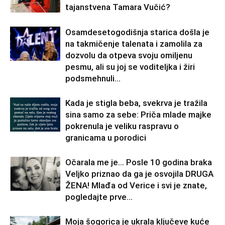
tajanstvena Tamara Vučić?
Osamdesetogodišnja starica došla je
na takmičenje talenata i zamolila za
dozvolu da otpeva svoju omiljenu
pesmu, ali su joj se voditeljka i žiri
podsmehnuli...
Kada je stigla beba, svekrva je tražila
sina samo za sebe: Priča mlade majke
pokrenula je veliku raspravu o
granicama u porodici
Očarala me je… Posle 10 godina braka
Veljko priznao da ga je osvojila DRUGA
ŽENA! Mlađa od Verice i svi je znate,
pogledajte prve...
Moja šogorica je ukrala ključeve kuće