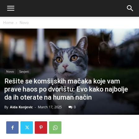
Home
Novo
Novo
Savjeti
Rešite se komšijskih mačaka koje vam
prave haos po dvorištu: Evo kako najbolje
da ih oterate na human način
By
Aida Konjevic
-
March 17, 2025
0