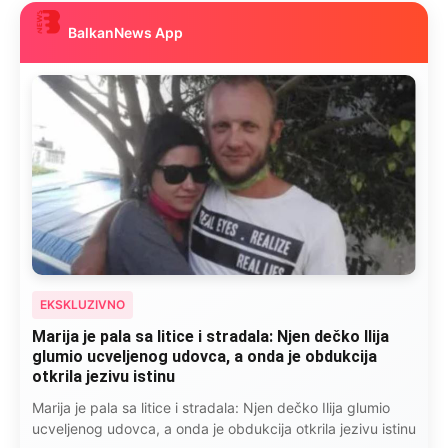
BalkanNews App
EKSKLUZIVNO
Kad se Marin suprug razbolio ona ga kupala,
pelene mu mijenjala: Jedno jutro je poslao po
čokoladu..
Kad se Marin suprug razbolio ona ga kupala, pelene mu
mijenjala: Jedno jutro je poslao po čokoladu..