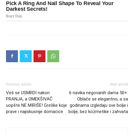
Previous article
Next article
Veš se USMRDI nakon
6 navika negovanih dama 50+:
PRANJA, a OMEKŠIVAČ
Oblače se elegantno, a sa
uopšte NE MIRIŠE! Greške koje
godinama izgledaju sve bolje i
prave i najiskusnije domacice
bolje, bez kozmetike i zahvata