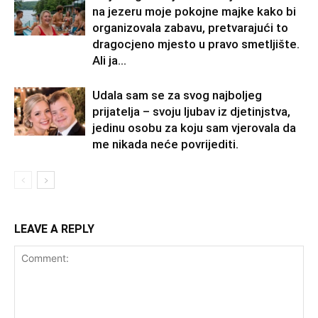
na jezeru moje pokojne majke kako bi
organizovala zabavu, pretvarajući to
dragocjeno mjesto u pravo smetljište.
Ali ja...
Udala sam se za svog najboljeg
prijatelja – svoju ljubav iz djetinjstva,
jedinu osobu za koju sam vjerovala da
me nikada neće povrijediti.
LEAVE A REPLY