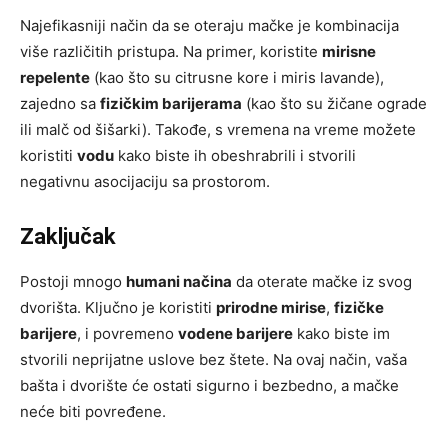
Najefikasniji način da se oteraju mačke je kombinacija
više različitih pristupa. Na primer, koristite
mirisne
repelente
(kao što su citrusne kore i miris lavande),
zajedno sa
fizičkim barijerama
(kao što su žičane ograde
ili malč od šišarki). Takođe, s vremena na vreme možete
koristiti
vodu
kako biste ih obeshrabrili i stvorili
negativnu asocijaciju sa prostorom.
Zaključak
Postoji mnogo
humani načina
da oterate mačke iz svog
dvorišta. Ključno je koristiti
prirodne mirise
,
fizičke
barijere
, i povremeno
vodene barijere
kako biste im
stvorili neprijatne uslove bez štete. Na ovaj način, vaša
bašta i dvorište će ostati sigurno i bezbedno, a mačke
neće biti povređene.