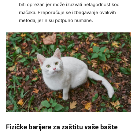
biti oprezan jer može izazvati nelagodnost kod
mačaka. Preporučuje se izbegavanje ovakvih
metoda, jer nisu potpuno humane.
Fizičke barijere za zaštitu vaše bašte