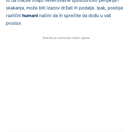
to da mačke imaju neverovatne sposobnosti penjanja i
skakanja, može biti izazov držati ih podalje. Ipak, postoje
različiti
humani
načini da ih sprečite da dođu u vaš
prostor.
Sadržaj se nastavlja nakon oglasa