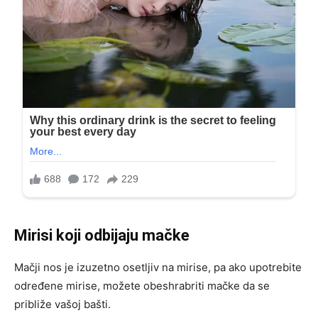
Mirisi koji odbijaju mačke
Mačji nos je izuzetno osetljiv na mirise, pa ako upotrebite
određene mirise, možete obeshrabriti mačke da se
približe vašoj bašti.