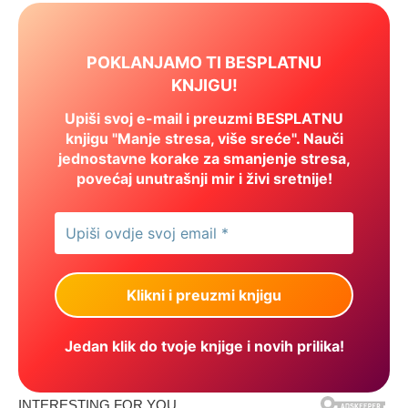
POKLANJAMO TI BESPLATNU
KNJIGU!
Upiši svoj e-mail i preuzmi BESPLATNU
knjigu "Manje stresa, više sreće". Nauči
jednostavne korake za smanjenje stresa,
povećaj unutrašnji mir i živi sretnije!
Jedan klik do tvoje knjige i novih prilika!