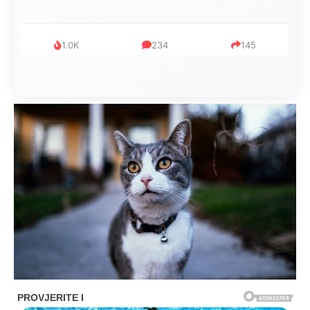
999
321
234