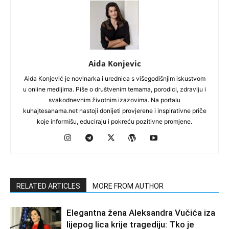
Aida Konjevic
Aida Konjević je novinarka i urednica s višegodišnjim iskustvom
u online medijima. Piše o društvenim temama, porodici, zdravlju i
svakodnevnim životnim izazovima. Na portalu
kuhajtesanama.net nastoji donijeti provjerene i inspirativne priče
koje informišu, educiraju i pokreću pozitivne promjene.
RELATED ARTICLES
MORE FROM AUTHOR
Elegantna žena Aleksandra Vučića iza
lijepog lica krije tragediju: Tko je