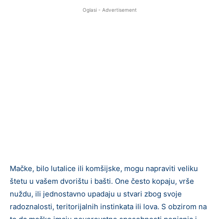
Oglasi - Advertisement
Mačke, bilo lutalice ili komšijske, mogu napraviti veliku
štetu u vašem dvorištu i bašti. One često kopaju, vrše
nuždu, ili jednostavno upadaju u stvari zbog svoje
radoznalosti, teritorijalnih instinkata ili lova. S obzirom na