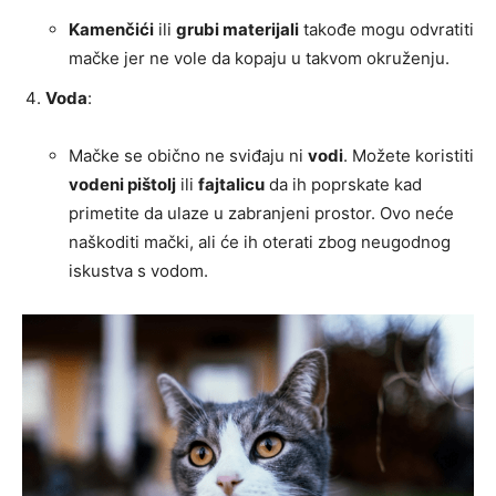
Kamenčići
ili
grubi materijali
takođe mogu odvratiti
mačke jer ne vole da kopaju u takvom okruženju.
Voda
:
Mačke se obično ne sviđaju ni
vodi
. Možete koristiti
vodeni pištolj
ili
fajtalicu
da ih poprskate kad
primetite da ulaze u zabranjeni prostor. Ovo neće
naškoditi mački, ali će ih oterati zbog neugodnog
iskustva s vodom.