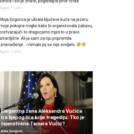
Verice i svi je znate, pogledajte prve fotke
August 7, 2026
Moja šogorica je ukrala ključeve kuće na jezeru
moje pokojne majke kako bi organizovala zabavu,
pretvarajući to dragocjeno mjesto u pravo
smetljište. Ali ja sam za nju pripremila
iznenađenje… i nimalo joj se nije svidjelo.
August 7, 2026
Elegantna žena Aleksandra Vučića
iza lijepog lica krije tragediju: Tko je
tajanstvena Tamara Vučić?
Aida Konjevic
-
August 7, 2026