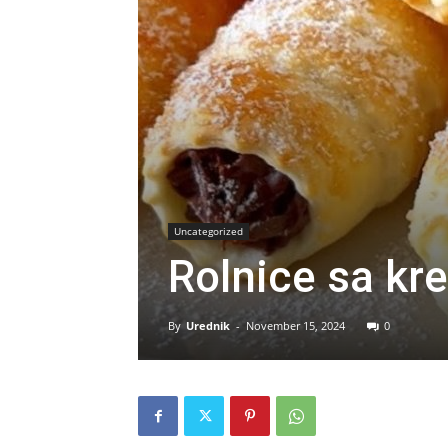
Uncategorized
Rolnice sa kr
By
Urednik
-
November 15, 2024
0