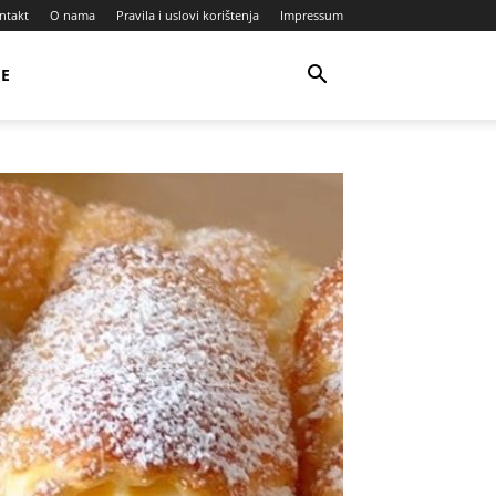
ntakt
O nama
Pravila i uslovi korištenja
Impressum
JE