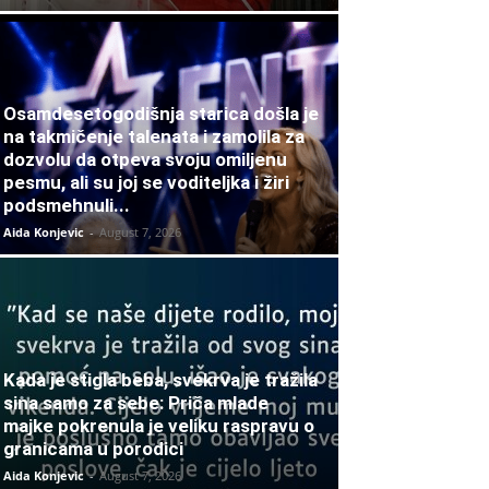
Osamdesetogodišnja starica došla je
na takmičenje talenata i zamolila za
dozvolu da otpeva svoju omiljenu
pesmu, ali su joj se voditeljka i žiri
podsmehnuli...
Aida Konjevic
-
August 7, 2026
Kada je stigla beba, svekrva je tražila
sina samo za sebe: Priča mlade
majke pokrenula je veliku raspravu o
granicama u porodici
Aida Konjevic
-
August 7, 2026