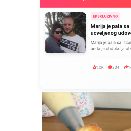
EKSKLUZIVNO
Marija je pala sa 
ucveljenog udovca
Marija je pala sa liti
onda je obdukcija otkr
1.0K
234
1