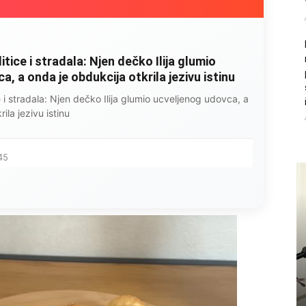
litice i stradala: Njen dečko Ilija glumio
, a onda je obdukcija otkrila jezivu istinu
ce i stradala: Njen dečko Ilija glumio ucveljenog udovca, a
ila jezivu istinu
45