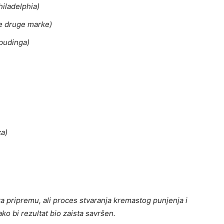
hiladelphia)
oje druge marke)
 pudinga)
ca)
za pripremu, ali proces stvaranja kremastog punjenja i
ko bi rezultat bio zaista savršen.