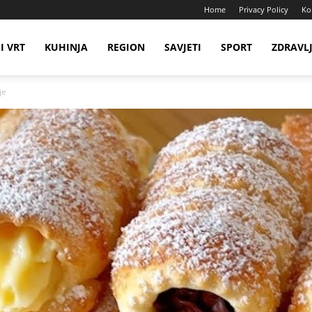
Home
Privacy Policy
Ko
I VRT
KUHINJA
REGION
SAVJETI
SPORT
ZDRAVL
je