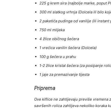
225 g krem ​​sira (najbolje marke, poput P
300 ml slatkog vrhnja (Dolcela ili bilo k
2 paketića pudinga od vanilije (ili instant
750 ml mlijeka
4 žlice običnog šećera
1 vrećica vanilin šećera (Dolcela)
100 g šećera u prahu
1-2 žlice kristal šećera (za posipanje roli
1 jaje za premazivanje tijesta
Priprema
Ove kiflice ne zahtijevaju previše vremena 
savršenih rolica zahtijeva nekoliko koraka ka