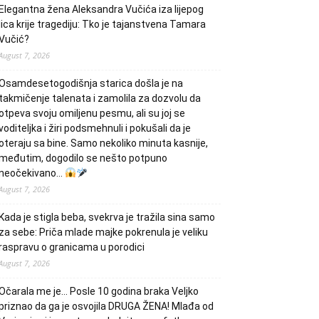
Elegantna žena Aleksandra Vučića iza lijepog
lica krije tragediju: Tko je tajanstvena Tamara
Vučić?
August 7, 2026
Osamdesetogodišnja starica došla je na
takmičenje talenata i zamolila za dozvolu da
otpeva svoju omiljenu pesmu, ali su joj se
voditeljka i žiri podsmehnuli i pokušali da je
oteraju sa bine. Samo nekoliko minuta kasnije,
međutim, dogodilo se nešto potpuno
neočekivano…
August 7, 2026
Kada je stigla beba, svekrva je tražila sina samo
za sebe: Priča mlade majke pokrenula je veliku
raspravu o granicama u porodici
August 7, 2026
Očarala me je… Posle 10 godina braka Veljko
priznao da ga je osvojila DRUGA ŽENA! Mlađa od