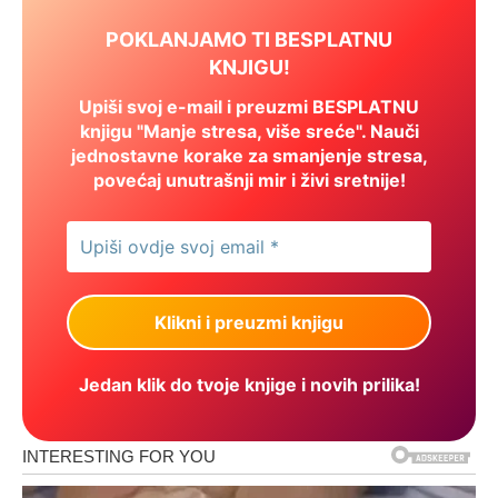
POKLANJAMO TI BESPLATNU
KNJIGU!
Upiši svoj e-mail i preuzmi BESPLATNU
knjigu "Manje stresa, više sreće". Nauči
jednostavne korake za smanjenje stresa,
povećaj unutrašnji mir i živi sretnije!
Jedan klik do tvoje knjige i novih prilika!