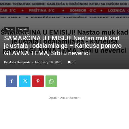
Novo
Savjeti
ŠAMARČINA U EMISIJI! Nastao muk kad
je ustala i odalamila ga – Karleuša ponovo
GLAVNA TEMA, Srbi u neverici
By
Aida Konjevic
-
February 18, 2026
0
Oglasi - Advertisement