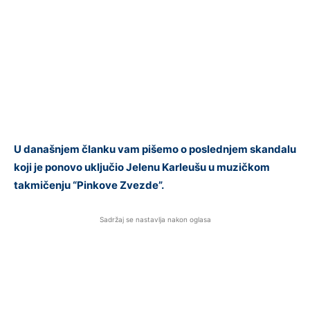
U današnjem članku vam pišemo o poslednjem skandalu
koji je ponovo uključio Jelenu Karleušu u muzičkom
takmičenju “Pinkove Zvezde”.
Sadržaj se nastavlja nakon oglasa