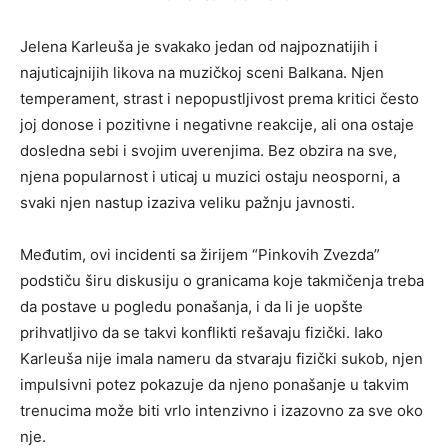
Jelena Karleuša je svakako jedan od najpoznatijih i
najuticajnijih likova na muzičkoj sceni Balkana. Njen
temperament, strast i nepopustljivost prema kritici često
joj donose i pozitivne i negativne reakcije, ali ona ostaje
dosledna sebi i svojim uverenjima. Bez obzira na sve,
njena popularnost i uticaj u muzici ostaju neosporni, a
svaki njen nastup izaziva veliku pažnju javnosti.
Međutim, ovi incidenti sa žirijem “Pinkovih Zvezda”
podstiču širu diskusiju o granicama koje takmičenja treba
da postave u pogledu ponašanja, i da li je uopšte
prihvatljivo da se takvi konflikti rešavaju fizički. Iako
Karleuša nije imala nameru da stvaraju fizički sukob, njen
impulsivni potez pokazuje da njeno ponašanje u takvim
trenucima može biti vrlo intenzivno i izazovno za sve oko
nje.