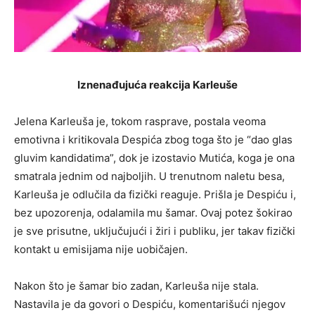
Iznenađujuća reakcija Karleuše
Jelena Karleuša je, tokom rasprave, postala veoma
emotivna i kritikovala Despića zbog toga što je “dao glas
gluvim kandidatima”, dok je izostavio Mutića, koga je ona
smatrala jednim od najboljih. U trenutnom naletu besa,
Karleuša je odlučila da fizički reaguje. Prišla je Despiću i,
bez upozorenja, odalamila mu šamar. Ovaj potez šokirao
je sve prisutne, uključujući i žiri i publiku, jer takav fizički
kontakt u emisijama nije uobičajen.
Nakon što je šamar bio zadan, Karleuša nije stala.
Nastavila je da govori o Despiću, komentarišući njegov