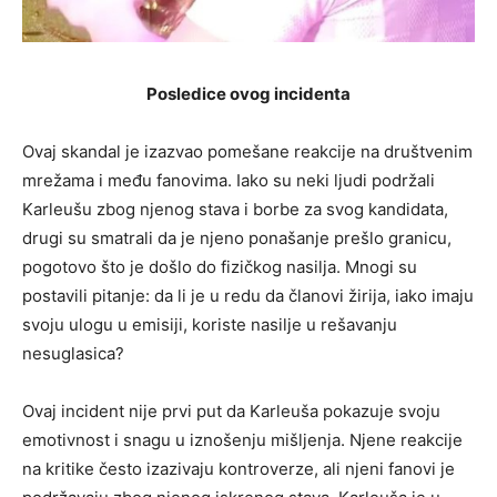
Posledice ovog incidenta
Ovaj skandal je izazvao pomešane reakcije na društvenim
mrežama i među fanovima. Iako su neki ljudi podržali
Karleušu zbog njenog stava i borbe za svog kandidata,
drugi su smatrali da je njeno ponašanje prešlo granicu,
pogotovo što je došlo do fizičkog nasilja. Mnogi su
postavili pitanje: da li je u redu da članovi žirija, iako imaju
svoju ulogu u emisiji, koriste nasilje u rešavanju
nesuglasica?
Ovaj incident nije prvi put da Karleuša pokazuje svoju
emotivnost i snagu u iznošenju mišljenja. Njene reakcije
na kritike često izazivaju kontroverze, ali njeni fanovi je