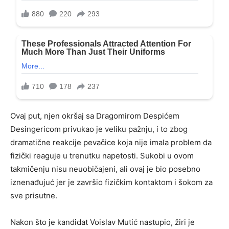
Ovaj put, njen okršaj sa Dragomirom Despićem
Desingericom privukao je veliku pažnju, i to zbog
dramatične reakcije pevačice koja nije imala problem da
fizički reaguje u trenutku napetosti. Sukobi u ovom
takmičenju nisu neuobičajeni, ali ovaj je bio posebno
iznenađujuć jer je završio fizičkim kontaktom i šokom za
sve prisutne.
Nakon što je kandidat Voislav Mutić nastupio, žiri je