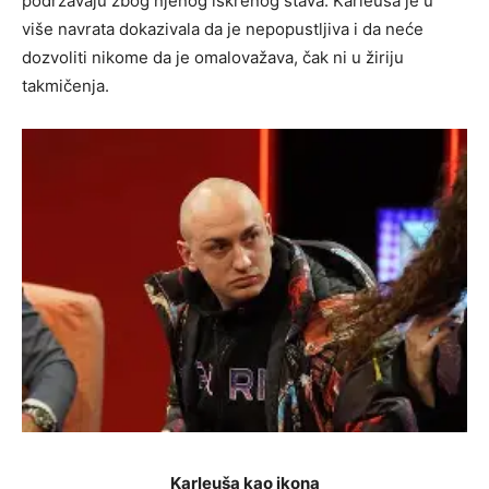
podržavaju zbog njenog iskrenog stava. Karleuša je u
više navrata dokazivala da je nepopustljiva i da neće
dozvoliti nikome da je omalovažava, čak ni u žiriju
takmičenja.
Karleuša kao ikona