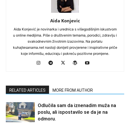
Aida Konjevic
Aida Konjević je novinarka i urednica s višegodišnjim iskustvom
u online medijima. Piše o društvenim temama, porodici, zdravlju i
svakodnevnim životnim izazovima. Na portalu
kuhajtesanama.net nastoji donijeti provjerene i inspirativne priče
koje informišu, educiraju i pokreću pozitivne promjene.
RELATED ARTICLES
MORE FROM AUTHOR
Odlučila sam da iznenadim muža na
poslu, ali ispostavilo se da je na
odmoru.