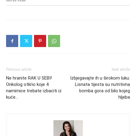
Previous article
Next article
Ne hranite RAK U SEBI!
Izbjegavajte ih u širokom luku:
Onkolog otkrio koje 4
Lisnata tijesta su nutritivna
namirnice trebate izbaciti iz
bomba gora od bilo kojeg
kuće…
hljeba