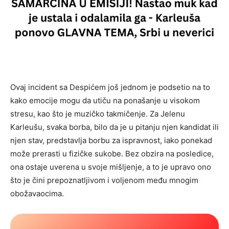
Ovaj incident sa Despićem još jednom je podsetio na to
kako emocije mogu da utiču na ponašanje u visokom
stresu, kao što je muzičko takmičenje. Za Jelenu
Karleušu, svaka borba, bilo da je u pitanju njen kandidat ili
njen stav, predstavlja borbu za ispravnost, iako ponekad
može prerasti u fizičke sukobe. Bez obzira na posledice,
ona ostaje uverena u svoje mišljenje, a to je upravo ono
što je čini prepoznatljivom i voljenom među mnogim
obožavaocima.