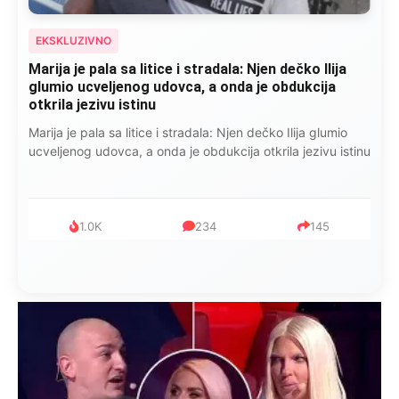
EKSKLUZIVNO
Kad se Marin suprug razbolio ona ga kupala,
pelene mu mijenjala: Jedno jutro je poslao po
čokoladu..
Kad se Marin suprug razbolio ona ga kupala, pelene mu
mijenjala: Jedno jutro je poslao po čokoladu..
999
321
234