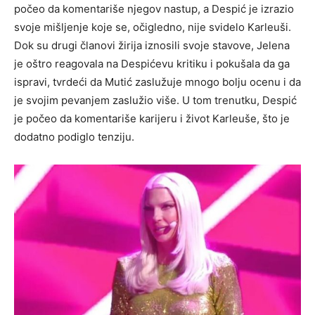
počeo da komentariše njegov nastup, a Despić je izrazio
svoje mišljenje koje se, očigledno, nije svidelo Karleuši.
Dok su drugi članovi žirija iznosili svoje stavove, Jelena
je oštro reagovala na Despićevu kritiku i pokušala da ga
ispravi, tvrdeći da Mutić zaslužuje mnogo bolju ocenu i da
je svojim pevanjem zaslužio više. U tom trenutku, Despić
je počeo da komentariše karijeru i život Karleuše, što je
dodatno podiglo tenziju.