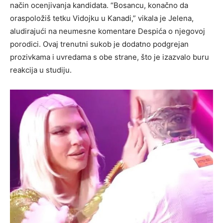
način ocenjivanja kandidata. “Bosancu, konačno da
oraspoložiš tetku Vidojku u Kanadi,” vikala je Jelena,
aludirajući na neumesne komentare Despića o njegovoj
porodici. Ovaj trenutni sukob je dodatno podgrejan
prozivkama i uvredama s obe strane, što je izazvalo buru
reakcija u studiju.