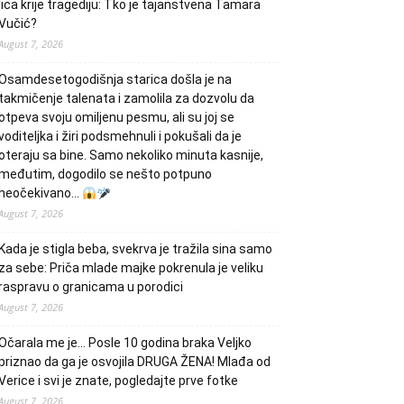
lica krije tragediju: Tko je tajanstvena Tamara
Vučić?
August 7, 2026
Osamdesetogodišnja starica došla je na
takmičenje talenata i zamolila za dozvolu da
otpeva svoju omiljenu pesmu, ali su joj se
voditeljka i žiri podsmehnuli i pokušali da je
oteraju sa bine. Samo nekoliko minuta kasnije,
međutim, dogodilo se nešto potpuno
neočekivano…
August 7, 2026
Kada je stigla beba, svekrva je tražila sina samo
za sebe: Priča mlade majke pokrenula je veliku
raspravu o granicama u porodici
August 7, 2026
Očarala me je… Posle 10 godina braka Veljko
priznao da ga je osvojila DRUGA ŽENA! Mlađa od
Verice i svi je znate, pogledajte prve fotke
August 7, 2026