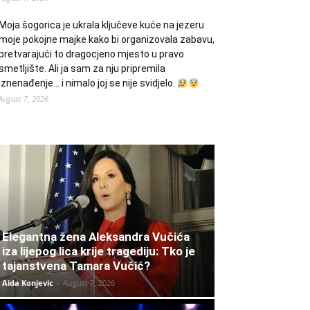
Moja šogorica je ukrala ključeve kuće na jezeru
moje pokojne majke kako bi organizovala zabavu,
pretvarajući to dragocjeno mjesto u pravo
smetljište. Ali ja sam za nju pripremila
iznenađenje… i nimalo joj se nije svidjelo.
August 7, 2026
Elegantna žena Aleksandra Vučića
iza lijepog lica krije tragediju: Tko je
tajanstvena Tamara Vučić?
Aida Konjevic
-
August 7, 2026