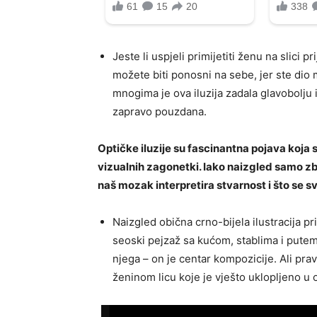
Jeste li uspjeli primijetiti ženu na slici p
možete biti ponosni na sebe, jer ste dio 
mnogima je ova iluzija zadala glavobolju i
zapravo pouzdana.
Optičke iluzije su fascinantna pojava koja s
vizualnih zagonetki. Iako naizgled samo zb
naš mozak interpretira stvarnost i što se 
Naizgled obična crno-bijela ilustracija p
seoski pejzaž sa kućom, stablima i putem
njega – on je centar kompozicije. Ali prav
ženinom licu koje je vješto uklopljeno u