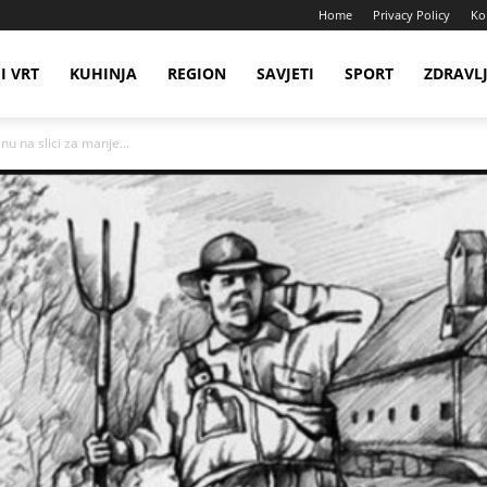
Home
Privacy Policy
Ko
I VRT
KUHINJA
REGION
SAVJETI
SPORT
ZDRAVL
u na slici za manje...