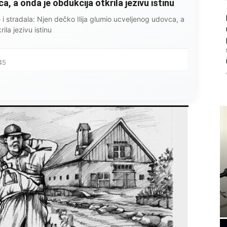
, a onda je obdukcija otkrila jezivu istinu
ce i stradala: Njen dečko Ilija glumio ucveljenog udovca, a
ila jezivu istinu
45