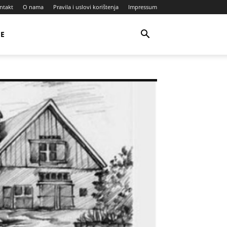
ntakt
O nama
Pravila i uslovi korištenja
Impressum
JE