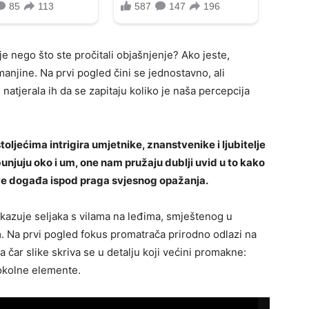
rije nego što ste pročitali objašnjenje? Ako jeste,
manjine. Na prvi pogled čini se jednostavno, ali
 natjerala ih da se zapitaju koliko je naša percepcija
toljećima intrigira umjetnike, znanstvenike i ljubitelje
unjuju oko i um, one nam pružaju dublji uvid u to kako
sve događa ispod praga svjesnog opažanja.
rikazuje seljaka s vilama na leđima, smještenog u
. Na prvi pogled fokus promatrača prirodno odlazi na
a čar slike skriva se u detalju koji većini promakne:
 okolne elemente.