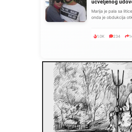
ucveljenog udovca
Marija je pala sa liti
onda je obdukcija otkr
1.0K
234
1