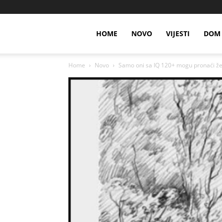
HOME
NOVO
VIJESTI
DOM 
Home
Novo
Samo oni sa IQ 120+ mogu pronaći žen