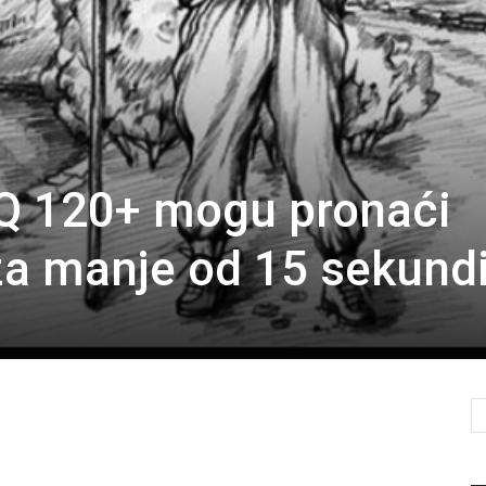
IQ 120+ mogu pronaći
 za manje od 15 sekund