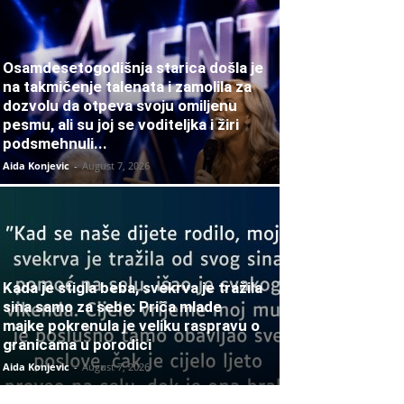
Osamdesetogodišnja starica došla je
na takmičenje talenata i zamolila za
dozvolu da otpeva svoju omiljenu
pesmu, ali su joj se voditeljka i žiri
podsmehnuli...
Aida Konjevic
-
August 7, 2026
Kada je stigla beba, svekrva je tražila
sina samo za sebe: Priča mlade
majke pokrenula je veliku raspravu o
granicama u porodici
Aida Konjevic
-
August 7, 2026