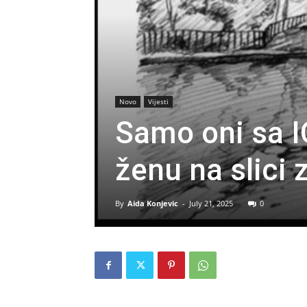
Novo
Vijesti
Samo oni sa 
ženu na slici
By
Aida Konjevic
-
July 21, 2025
0