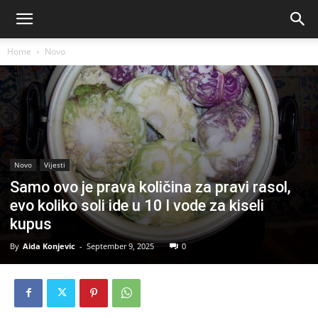
Home
Novo
Novo
Vijesti
Samo ovo je prava količina za pravi rasol,
evo koliko soli ide u 10 l vode za kiseli
kupus
By
Aida Konjevic
-
September 9, 2025
0