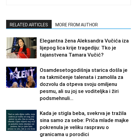
RELATED ARTICLES
MORE FROM AUTHOR
Elegantna žena Aleksandra Vučića iza
lijepog lica krije tragediju: Tko je
tajanstvena Tamara Vučić?
Osamdesetogodišnja starica došla je
na takmičenje talenata i zamolila za
dozvolu da otpeva svoju omiljenu
pesmu, ali su joj se voditeljka i žiri
podsmehnuli...
Kada je stigla beba, svekrva je tražila
sina samo za sebe: Priča mlade majke
pokrenula je veliku raspravu o
granicama u porodici