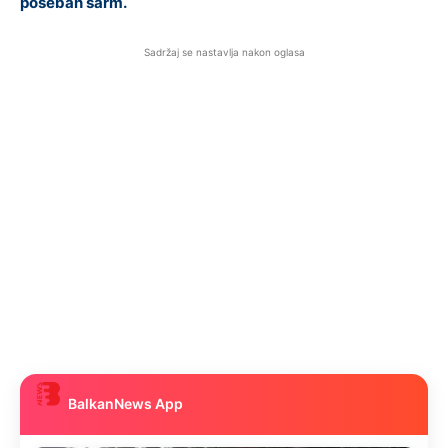
poseban šarm.
Sadržaj se nastavlja nakon oglasa
BalkanNews App