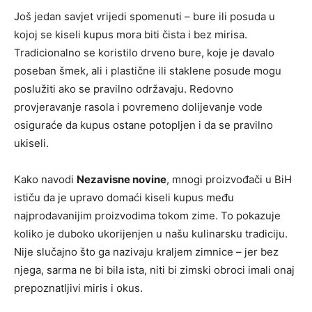
Još jedan savjet vrijedi spomenuti – bure ili posuda u
kojoj se kiseli kupus mora biti čista i bez mirisa.
Tradicionalno se koristilo drveno bure, koje je davalo
poseban šmek, ali i plastične ili staklene posude mogu
poslužiti ako se pravilno održavaju. Redovno
provjeravanje rasola i povremeno dolijevanje vode
osiguraće da kupus ostane potopljen i da se pravilno
ukiseli.
Kako navodi
Nezavisne novine
, mnogi proizvođači u BiH
ističu da je upravo domaći kiseli kupus među
najprodavanijim proizvodima tokom zime. To pokazuje
koliko je duboko ukorijenjen u našu kulinarsku tradiciju.
Nije slučajno što ga nazivaju kraljem zimnice – jer bez
njega, sarma ne bi bila ista, niti bi zimski obroci imali onaj
prepoznatljivi miris i okus.