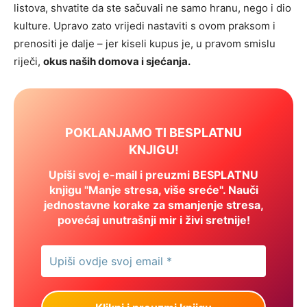
listova, shvatite da ste sačuvali ne samo hranu, nego i dio
kulture. Upravo zato vrijedi nastaviti s ovom praksom i
prenositi je dalje – jer kiseli kupus je, u pravom smislu
riječi,
okus naših domova i sjećanja.
POKLANJAMO TI BESPLATNU
KNJIGU!
Upiši svoj e-mail i preuzmi BESPLATNU
knjigu "Manje stresa, više sreće". Nauči
jednostavne korake za smanjenje stresa,
povećaj unutrašnji mir i živi sretnije!