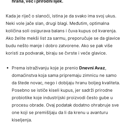
hrana, već i prirodni lijek.
Kada je riječ o slanoći, istina je da svako ima svoj ukus.
Neki vole jače slan, drugi blagi. Međutim, optimalna
količina soli osigurava balans i čuva kupus od kvarenja.
Ako želite mekši list za sarmu, preporučuje se da glavice
budu nešto manje i dobro zatvorene. Ako se pak više
koristi za podvarak, biraju se čvrste i veće glavice.
Prema istraživanju koje je prenio
Dnevni Avaz
,
domaćinstva koja sama pripremaju zimnicu ne samo
da štede novac, nego i dobijaju hranu boljeg kvaliteta.
Posebno se ističe kiseli kupus, jer sadrži prirodne
probiotike koje industrijski proizvodi često gube u
procesu obrade. Ovaj podatak dodatno ohrabruje sve
one koji se premišljaju da li da krenu u avanturu
kiseljenja.