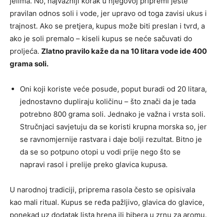
jelima. No, najvažniji korak u njegovoj pripremi jeste
pravilan odnos soli i vode, jer upravo od toga zavisi ukus i
trajnost. Ako se pretjera, kupus može biti preslan i tvrd, a
ako je soli premalo – kiseli kupus se neće sačuvati do
proljeća.
Zlatno pravilo kaže da na 10 litara vode ide 400
grama soli.
Oni koji koriste veće posude, poput buradi od 20 litara,
jednostavno dupliraju količinu – što znači da je tada
potrebno 800 grama soli. Jednako je važna i vrsta soli.
Stručnjaci savjetuju da se koristi krupna morska so, jer
se ravnomjernije rastvara i daje bolji rezultat. Bitno je
da se so potpuno otopi u vodi prije nego što se
napravi rasol i prelije preko glavica kupusa.
U narodnoj tradiciji, priprema rasola često se opisivala
kao mali ritual. Kupus se ređa pažljivo, glavica do glavice,
ponekad uz dodatak lista hrena ili bibera u zrnu za aromu.