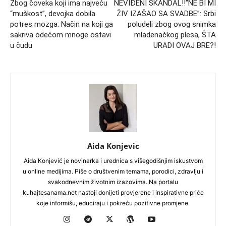
Zbog čoveka koji ima najveću
NEVIĐENI SKANDAL!!”NE BI MI
“muškost”, devojka dobila
ŽIV IZAŠAO SA SVADBE”: Srbi
potres mozga: Način na koji ga
poludeli zbog ovog snimka
sakriva odećom mnoge ostavi
mladenačkog plesa, ŠTA
u čudu
URADI OVAJ BRE?!
Aida Konjevic
Aida Konjević je novinarka i urednica s višegodišnjim iskustvom
u online medijima. Piše o društvenim temama, porodici, zdravlju i
svakodnevnim životnim izazovima. Na portalu
kuhajtesanama.net nastoji donijeti provjerene i inspirativne priče
koje informišu, educiraju i pokreću pozitivne promjene.