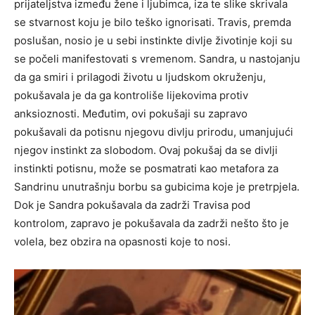
prijateljstva između žene i ljubimca, iza te slike skrivala
se stvarnost koju je bilo teško ignorisati. Travis, premda
poslušan, nosio je u sebi instinkte divlje životinje koji su
se počeli manifestovati s vremenom. Sandra, u nastojanju
da ga smiri i prilagodi životu u ljudskom okruženju,
pokušavala je da ga kontroliše lijekovima protiv
anksioznosti. Međutim, ovi pokušaji su zapravo
pokušavali da potisnu njegovu divlju prirodu, umanjujući
njegov instinkt za slobodom. Ovaj pokušaj da se divlji
instinkti potisnu, može se posmatrati kao metafora za
Sandrinu unutrašnju borbu sa gubicima koje je pretrpjela.
Dok je Sandra pokušavala da zadrži Travisa pod
kontrolom, zapravo je pokušavala da zadrži nešto što je
volela, bez obzira na opasnosti koje to nosi.