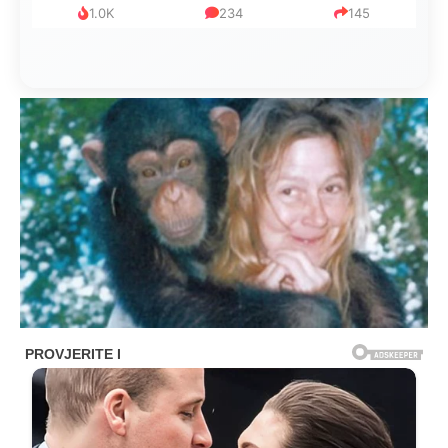
1.0K
234
145