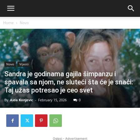
Home
Novo
Novo
Vijesti
Sandra je godinama gajila šimpanzu i
spavala sa njom, ne sluteći šta će je snaći:
Taj užas potresao je ceo svet
By
Aida Konjevic
-
February 15, 2026
0
Oglasi - Advertisement