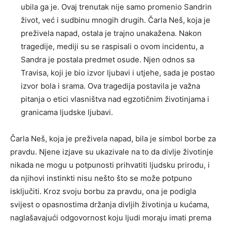
ubila ga je. Ovaj trenutak nije samo promenio Sandrin
život, već i sudbinu mnogih drugih. Čarla Neš, koja je
preživela napad, ostala je trajno unakažena. Nakon
tragedije, mediji su se raspisali o ovom incidentu, a
Sandra je postala predmet osude. Njen odnos sa
Travisa, koji je bio izvor ljubavi i utjehe, sada je postao
izvor bola i srama. Ova tragedija postavila je važna
pitanja o etici vlasništva nad egzotičnim životinjama i
granicama ljudske ljubavi.
Čarla Neš, koja je preživela napad, bila je simbol borbe za
pravdu. Njene izjave su ukazivale na to da divlje životinje
nikada ne mogu u potpunosti prihvatiti ljudsku prirodu, i
da njihovi instinkti nisu nešto što se može potpuno
isključiti. Kroz svoju borbu za pravdu, ona je podigla
svijest o opasnostima držanja divljih životinja u kućama,
naglašavajući odgovornost koju ljudi moraju imati prema