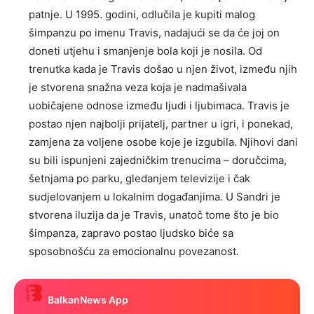
patnje. U 1995. godini, odlučila je kupiti malog
šimpanzu po imenu Travis, nadajući se da će joj on
doneti utjehu i smanjenje bola koji je nosila. Od
trenutka kada je Travis došao u njen život, između njih
je stvorena snažna veza koja je nadmašivala
uobičajene odnose između ljudi i ljubimaca. Travis je
postao njen najbolji prijatelj, partner u igri, i ponekad,
zamjena za voljene osobe koje je izgubila. Njihovi dani
su bili ispunjeni zajedničkim trenucima – doručcima,
šetnjama po parku, gledanjem televizije i čak
sudjelovanjem u lokalnim događanjima. U Sandri je
stvorena iluzija da je Travis, unatoč tome što je bio
šimpanza, zapravo postao ljudsko biće sa
sposobnošću za emocionalnu povezanost.
BalkanNews App