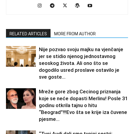
RELATED ARTICLES
MORE FROM AUTHOR
Nije pozvao svoju majku na vjenčanje
jer se stidio njenog jednostavnog
seoskog života. Ali ono što se
dogodilo usred proslave ostavilo je
sve goste...
Mreže gore zbog Cecinog priznanja
koje se neće dopasti Merlinu! Posle 31
godinu otkrila tajnu o hitu
“Beograd”!!!Evo šta se krije iza čuvene
pjesme...
“Tvoj Audi dali smo tvojoj sestri;