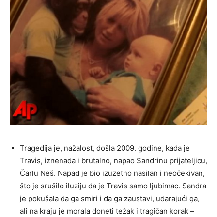
Tragedija je, nažalost, došla 2009. godine, kada je
Travis, iznenada i brutalno, napao Sandrinu prijateljicu,
Čarlu Neš. Napad je bio izuzetno nasilan i neočekivan,
što je srušilo iluziju da je Travis samo ljubimac. Sandra
je pokušala da ga smiri i da ga zaustavi, udarajući ga,
ali na kraju je morala doneti težak i tragičan korak –