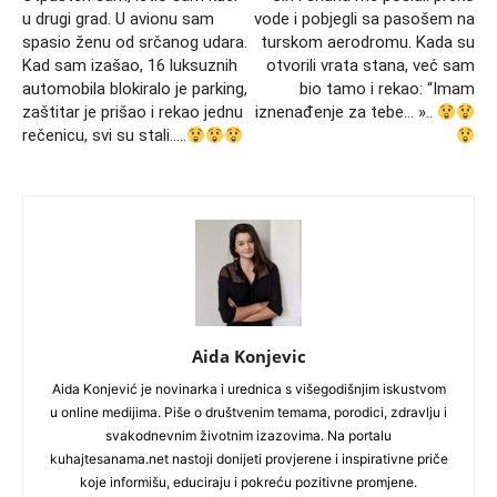
u drugi grad. U avionu sam
vode i pobjegli sa pasošem na
spasio ženu od srčanog udara.
turskom aerodromu. Kada su
Kad sam izašao, 16 luksuznih
otvorili vrata stana, već sam
automobila blokiralo je parking,
bio tamo i rekao: “Imam
zaštitar je prišao i rekao jednu
iznenađenje za tebe… »..
rečenicu, svi su stali…..
Aida Konjevic
Aida Konjević je novinarka i urednica s višegodišnjim iskustvom
u online medijima. Piše o društvenim temama, porodici, zdravlju i
svakodnevnim životnim izazovima. Na portalu
kuhajtesanama.net nastoji donijeti provjerene i inspirativne priče
koje informišu, educiraju i pokreću pozitivne promjene.