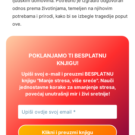
ljudskim domovima. Potrebno je izgraditi odgovoran
odnos prema životinjama, temeljen na njihovim
potrebama i prirodi, kako bi se izbegle tragedije poput
ove.
POKLANJAMO TI BESPLATNU
KNJIGU!
Upiši svoj e-mail i preuzmi BESPLATNU
knjigu "Manje stresa, više sreće". Nauči
jednostavne korake za smanjenje stresa,
povećaj unutrašnji mir i živi sretnije!