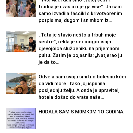
trudna je i zaslužuje ga više”. Ja sam
samo izvadila fascikl s krivotvorenim
potpisima, dugom i snimkom iz...
„Tata je stavio nešto u trbuh moje
sestre”, rekla je sedmogodišnja
djevojčica službeniku na prijemnom
pultu. Zatim je pojasnila: „Natjerao ju
je da to...
Odvela sam svoju smrtno bolesnu kćer
da vidi more i tako joj ispunila
posljednju želju. A onda je upravitelj
hotela došao do vrata naše...
H0DALA SAM S M0MK0M 1O G0DINA..