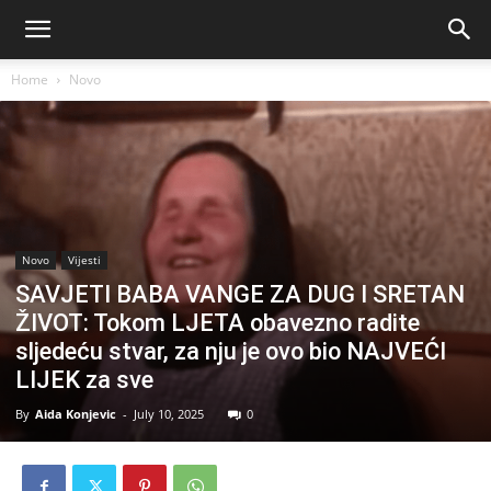
Home
Novo
Novo
Vijesti
SAVJETI BABA VANGE ZA DUG I SRETAN
ŽIVOT: Tokom LJETA obavezno radite
sljedeću stvar, za nju je ovo bio NAJVEĆI
LIJEK za sve
By
Aida Konjevic
-
July 10, 2025
0