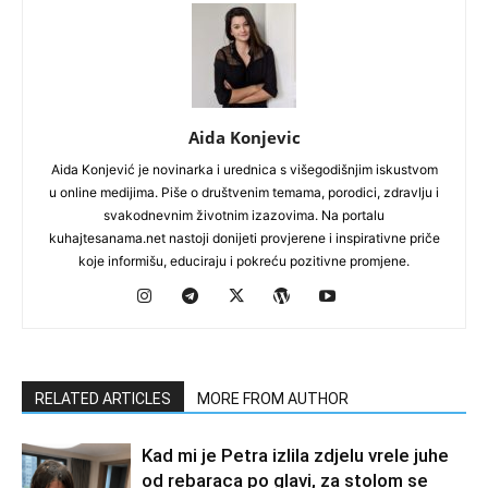
Aida Konjevic
Aida Konjević je novinarka i urednica s višegodišnjim iskustvom
u online medijima. Piše o društvenim temama, porodici, zdravlju i
svakodnevnim životnim izazovima. Na portalu
kuhajtesanama.net nastoji donijeti provjerene i inspirativne priče
koje informišu, educiraju i pokreću pozitivne promjene.
RELATED ARTICLES
MORE FROM AUTHOR
Kad mi je Petra izlila zdjelu vrele juhe
od rebaraca po glavi, za stolom se