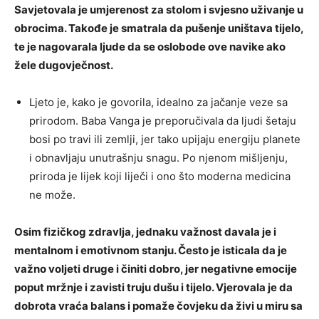
Savjetovala je umjerenost za stolom i svjesno uživanje u
obrocima. Takođe je smatrala da pušenje uništava tijelo,
te je nagovarala ljude da se oslobode ove navike ako
žele dugovječnost.
Ljeto je, kako je govorila, idealno za jačanje veze sa
prirodom. Baba Vanga je preporučivala da ljudi šetaju
bosi po travi ili zemlji, jer tako upijaju energiju planete
i obnavljaju unutrašnju snagu. Po njenom mišljenju,
priroda je lijek koji liječi i ono što moderna medicina
ne može.
Osim fizičkog zdravlja, jednaku važnost davala je i
mentalnom i emotivnom stanju. Često je isticala da je
važno voljeti druge i činiti dobro, jer negativne emocije
poput mržnje i zavisti truju dušu i tijelo. Vjerovala je da
dobrota vraća balans i pomaže čovjeku da živi u miru sa