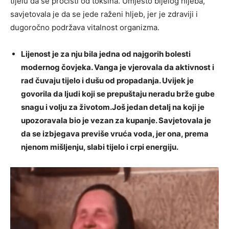
tijelu da se pročisti od toksina. Umjesto bijelog hljeba,
savjetovala je da se jede raženi hljeb, jer je zdraviji i
dugoročno podržava vitalnost organizma.
Lijenost je za nju bila jedna od najgorih bolesti
modernog čovjeka. Vanga je vjerovala da aktivnost i
rad čuvaju tijelo i dušu od propadanja. Uvijek je
govorila da ljudi koji se prepuštaju neradu brže gube
snagu i volju za životom.Još jedan detalj na koji je
upozoravala bio je vezan za kupanje. Savjetovala je
da se izbjegava previše vruća voda, jer ona, prema
njenom mišljenju, slabi tijelo i crpi energiju.