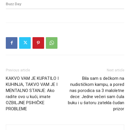
Previous article
Next article
KAKVO VAM JE KUPATILO I
Bila sam s dečkom na
KUHINJA, TAKVO VAM JE I
nudističkom kampu, a pored
MENTALNO STANJE: Ako
nas porodica sa 3 maloletne
radite ovo u kući, imate
dece: Jedne večeri sam čula
OZBILJNE PSIHIČKE
buku i u šatoru zatekla čudan
PROBLEME
prizor