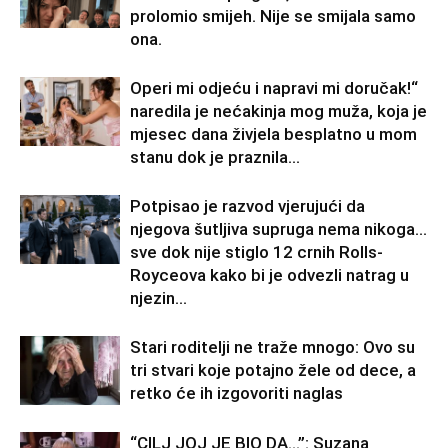
prolomio smijeh. Nije se smijala samo
ona.
Operi mi odjeću i napravi mi doručak!“
naredila je nećakinja mog muža, koja je
mjesec dana živjela besplatno u mom
stanu dok je praznila...
Potpisao je razvod vjerujući da
njegova šutljiva supruga nema nikoga…
sve dok nije stiglo 12 crnih Rolls-
Royceova kako bi je odvezli natrag u
njezin...
Stari roditelji ne traže mnogo: Ovo su
tri stvari koje potajno žele od dece, a
retko će ih izgovoriti naglas
“CILJ JOJ JE BIO DA…”: Suzana