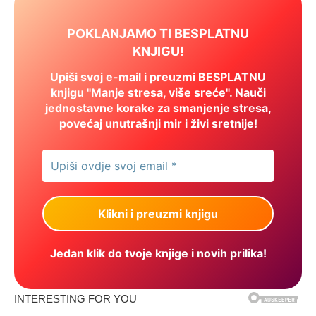
POKLANJAMO TI BESPLATNU
KNJIGU!
Upiši svoj e-mail i preuzmi BESPLATNU
knjigu "Manje stresa, više sreće". Nauči
jednostavne korake za smanjenje stresa,
povećaj unutrašnji mir i živi sretnije!
Jedan klik do tvoje knjige i novih prilika!