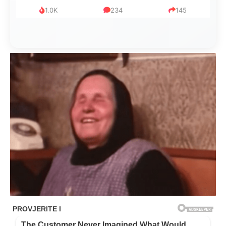
1.0K
234
145