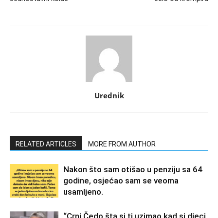
Urednik
RELATED ARTICLES
MORE FROM AUTHOR
Nakon što sam otišao u penziju sa 64
godine, osjećao sam se veoma
usamljeno.
“Crni Čedo šta si ti uzimao kad si djeci