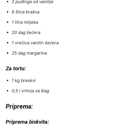
2 pudinga od vanilije
6 žlica brašna
1 litra mlijeka
20 dag šećera
1 vrećica vanilin šećera
25 dag margarina
Za tortu:
1 kg breskvi
0,5 l vrhnja za šlag
Priprema:
Priprema biskvita: