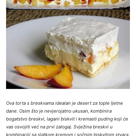
Ova torta s breskvama idealan je desert za tople ljetne
dane. Osim što je nevjerojatno ukusan, kombinira
bogatstvo breskvi, lagani biskvit i kremasti puding koji će
vas osvojiti već na prvi zalogaj. Svježina breskvi u
kombinaciji sa slatkom kremom i sočnim biskvitom stvara