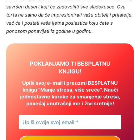
savršen desert koji će zadovoljiti sve sladokusce. Ova
torta ne samo da će impresionirati vašu obitelj i prijatelje,
već će i postati vaša ljetna poslastica koju ćete s
ponosom ponavljati iz godine u godinu.
POKLANJAMO TI BESPLATNU
KNJIGU!
Upiši svoj e-mail i preuzmi BESPLATNU
knjigu "Manje stresa, više sreće". Nauči
jednostavne korake za smanjenje stresa,
povećaj unutrašnji mir i živi sretnije!