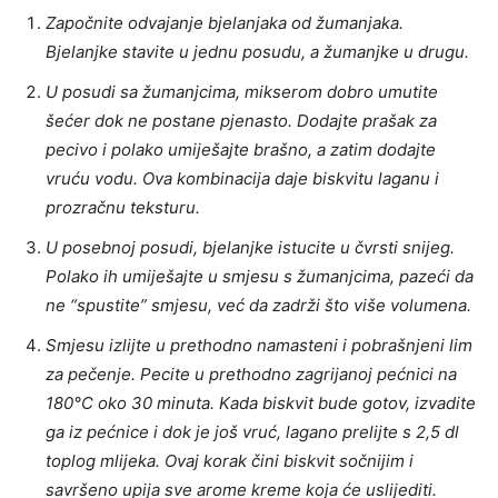
Započnite odvajanje bjelanjaka od žumanjaka.
Bjelanjke stavite u jednu posudu, a žumanjke u drugu.
U posudi sa žumanjcima, mikserom dobro umutite
šećer dok ne postane pjenasto. Dodajte prašak za
pecivo i polako umiješajte brašno, a zatim dodajte
vruću vodu. Ova kombinacija daje biskvitu laganu i
prozračnu teksturu.
U posebnoj posudi, bjelanjke istucite u čvrsti snijeg.
Polako ih umiješajte u smjesu s žumanjcima, pazeći da
ne “spustite” smjesu, već da zadrži što više volumena.
Smjesu izlijte u prethodno namasteni i pobrašnjeni lim
za pečenje. Pecite u prethodno zagrijanoj pećnici na
180°C oko 30 minuta. Kada biskvit bude gotov, izvadite
ga iz pećnice i dok je još vruć, lagano prelijte s 2,5 dl
toplog mlijeka. Ovaj korak čini biskvit sočnijim i
savršeno upija sve arome kreme koja će uslijediti.