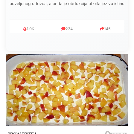
ucveljenog udovca, a onda je obdukcija otkrila jezivu istinu
1.0K
234
145