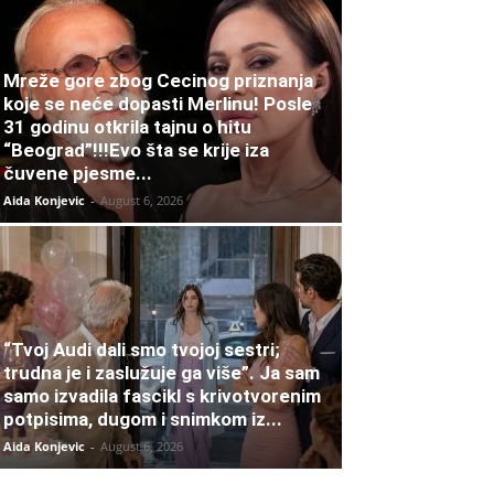
Mreže gore zbog Cecinog priznanja
koje se neće dopasti Merlinu! Posle
31 godinu otkrila tajnu o hitu
“Beograd”!!!Evo šta se krije iza
čuvene pjesme...
Aida Konjevic
-
August 6, 2026
“Tvoj Audi dali smo tvojoj sestri;
trudna je i zaslužuje ga više”. Ja sam
samo izvadila fascikl s krivotvorenim
potpisima, dugom i snimkom iz...
Aida Konjevic
-
August 6, 2026