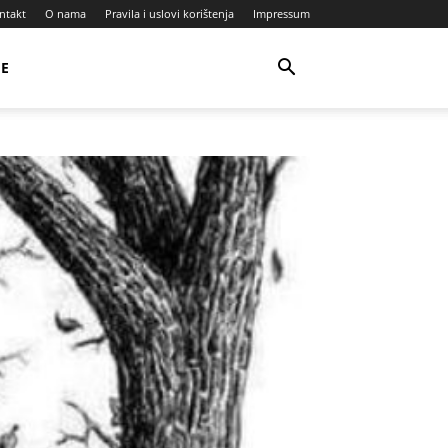
ntakt
O nama
Pravila i uslovi korištenja
Impressum
JE