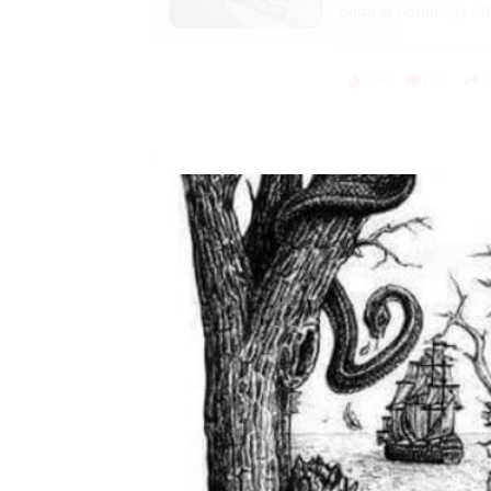
onda je obdukcija otkr
1.0K
234
1