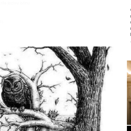
ila jezivu istinu
45