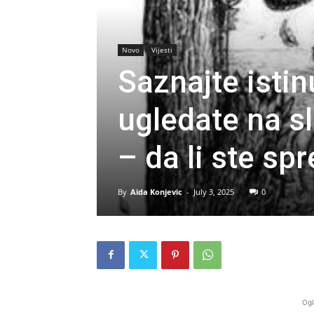
Novo
Vijesti
Saznajte istin
ugledate na sl
– da li ste sp
By
Aida Konjevic
-
July 3, 2025
0
Ogl