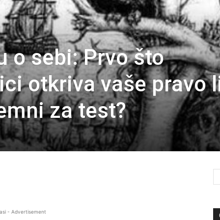
u o sebi: Prvo što
ici otkriva vaše pravo l
remni za test?
asi - Advertisement