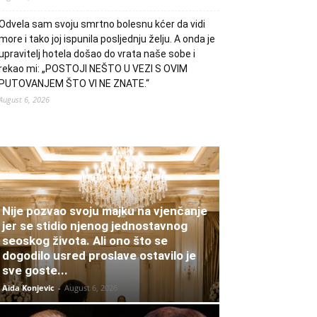
Odvela sam svoju smrtno bolesnu kćer da vidi
more i tako joj ispunila posljednju želju. A onda je
upravitelj hotela došao do vrata naše sobe i
rekao mi: „POSTOJI NEŠTO U VEZI S OVIM
PUTOVANJEM ŠTO VI NE ZNATE.“
August 6, 2026
Nije pozvao svoju majku na vjenčanje
jer se stidio njenog jednostavnog
seoskog života. Ali ono što se
dogodilo usred proslave ostavilo je
sve goste...
Aida Konjevic
-
August 6, 2026