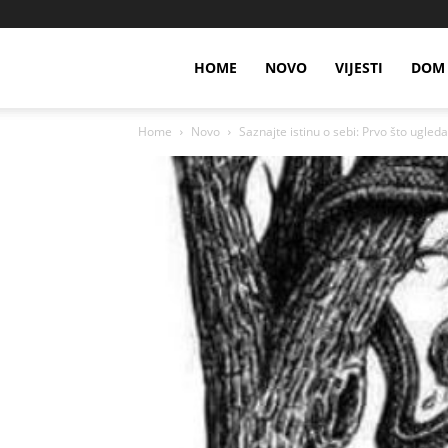
HOME
NOVO
VIJESTI
DOM 
Home
Novo
Saznajte istinu o sebi: Prvo što ugledat