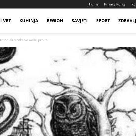
Home
Privacy Policy
Ko
I VRT
KUHINJA
REGION
SAVJETI
SPORT
ZDRAVL
e na slici otkriva vaše pravo...