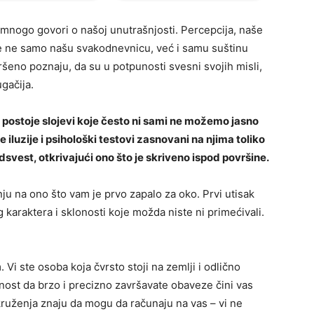
mnogo govori o našoj unutrašnjosti. Percepcija, naše
kuje ne samo našu svakodnevnicu, već i samu suštinu
ršeno poznaju, da su u potpunosti svesni svojih misli,
gačija.
 postoje slojevi koje često ni sami ne možemo jasno
luzije i psihološki testovi zasnovani na njima toliko
dsvest, otkrivajući ono što je skriveno ispod površine.
nju na ono što vam je prvo zapalo za oko. Prvi utisak
g karaktera i sklonosti koje možda niste ni primećivali.
 Vi ste osoba koja čvrsto stoji na zemlji i odlično
bnost da brzo i precizno završavate obaveze čini vas
ruženja znaju da mogu da računaju na vas – vi ne