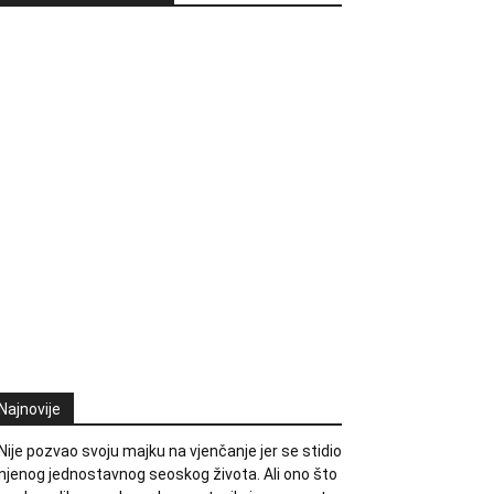
Najnovije
Nije pozvao svoju majku na vjenčanje jer se stidio
njenog jednostavnog seoskog života. Ali ono što