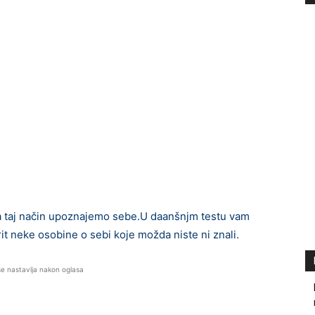
na taj način upoznajemo sebe.U daanšnjm testu vam
it neke osobine o sebi koje možda niste ni znali.
se nastavlja nakon oglasa