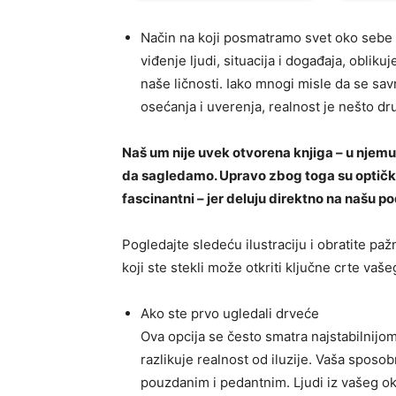
Način na koji posmatramo svet oko sebe 
viđenje ljudi, situacija i događaja, obli
naše ličnosti. Iako mnogi misle da se sav
osećanja i uverenja, realnost je nešto dru
Naš um nije uvek otvorena knjiga – u njemu
da sagledamo. Upravo zbog toga su optičke i
fascinantni – jer deluju direktno na našu po
Pogledajte sledeću ilustraciju i obratite paž
koji ste stekli može otkriti ključne crte vaše
Ako ste prvo ugledali drveće
Ova opcija se često smatra najstabilnijom.
razlikuje realnost od iluzije. Vaša sposo
pouzdanim i pedantnim. Ljudi iz vašeg ok