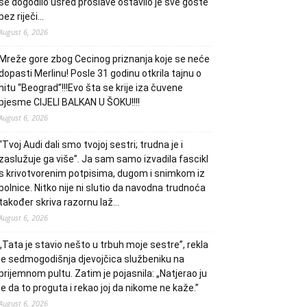
se dogodilo usred proslave ostavilo je sve goste
bez riječi…
August 6, 2026
Mreže gore zbog Cecinog priznanja koje se neće
dopasti Merlinu! Posle 31 godinu otkrila tajnu o
hitu “Beograd”!!!Evo šta se krije iza čuvene
pjesme CIJELI BALKAN U ŠOKU!!!!
August 6, 2026
“Tvoj Audi dali smo tvojoj sestri; trudna je i
zaslužuje ga više”. Ja sam samo izvadila fascikl
s krivotvorenim potpisima, dugom i snimkom iz
bolnice. Nitko nije ni slutio da navodna trudnoća
također skriva razornu laž…
August 6, 2026
„Tata je stavio nešto u trbuh moje sestre”, rekla
je sedmogodišnja djevojčica službeniku na
prijemnom pultu. Zatim je pojasnila: „Natjerao ju
je da to proguta i rekao joj da nikome ne kaže.”
August 6, 2026