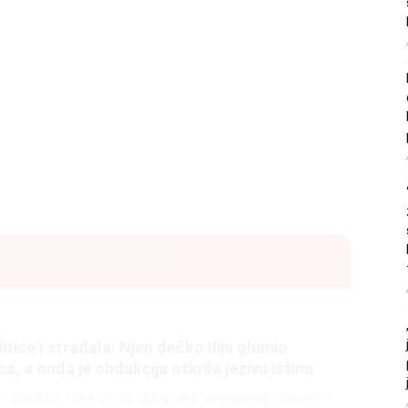
litice i stradala: Njen dečko Ilija glumio
, a onda je obdukcija otkrila jezivu istinu
ce i stradala: Njen dečko Ilija glumio ucveljenog udovca, a