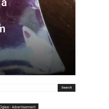
 a
om
Oglasi - Advertisement