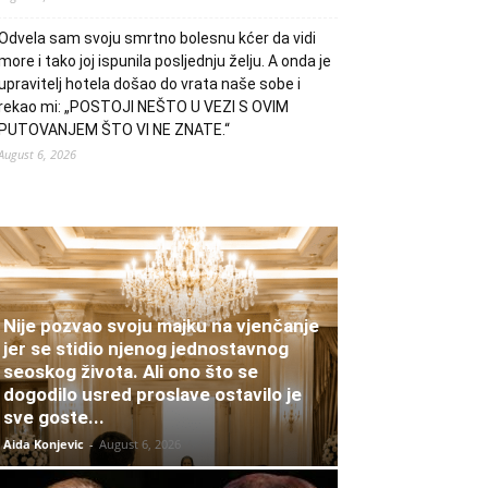
Odvela sam svoju smrtno bolesnu kćer da vidi
more i tako joj ispunila posljednju želju. A onda je
upravitelj hotela došao do vrata naše sobe i
rekao mi: „POSTOJI NEŠTO U VEZI S OVIM
PUTOVANJEM ŠTO VI NE ZNATE.“
August 6, 2026
Nije pozvao svoju majku na vjenčanje
jer se stidio njenog jednostavnog
seoskog života. Ali ono što se
dogodilo usred proslave ostavilo je
sve goste...
Aida Konjevic
-
August 6, 2026