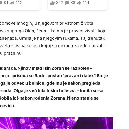
 domove mnogih, u njegovom privatnom životu
ova supruga Olga, žena s kojom je proveo život i koju
iznenada. Umrla je na njegovim rukama. Taj trenutak,
sveta – tišina kuće u kojoj su nekada zajedno pevali i
u prazninu.
udaraca. Njihov mlađi sin Zoran se razboleo –
u je, priseća se Rade, postao “prazan i dalek”. Bio je
no ga je odveo u bolnicu, gde mu je nakon pregleda
ioda, Olga je već bila teško bolesna – borila se sa
obila još nakon rođenja Zorana. Njeno stanje se
dnevica.