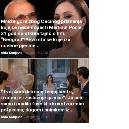
Mreže gore zbog Cecinog priznanja
koje se neće dopasti Merlinu! Posle
31 godinu otkrila tajnu o hitu
“Beograd”!!!Evo šta se krije iza
čuvene pjesme...
Aida Konjevic
-
August 6, 2026
“Tvoj Audi dali smo tvojoj sestri;
trudna je i zaslužuje ga više”. Ja sam
samo izvadila fascikl s krivotvorenim
potpisima, dugom i snimkom iz...
Aida Konjevic
-
August 6, 2026