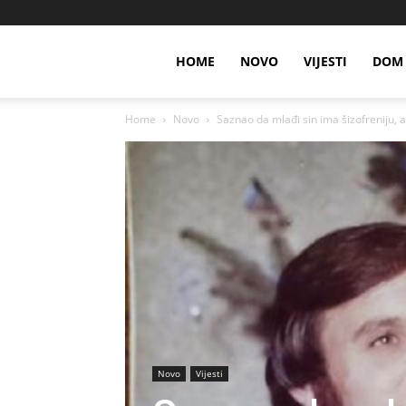
HOME
NOVO
VIJESTI
DOM 
Home
Novo
Saznao da mlađi sin ima šizofreniju, 
Novo
Vijesti