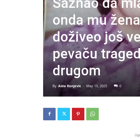
Saznao da mlađ
onda mu žena
doživeo još v
pevaču tragedi
drugom
By
Aida Konjevic
-
May 19, 2025
0
Ogl