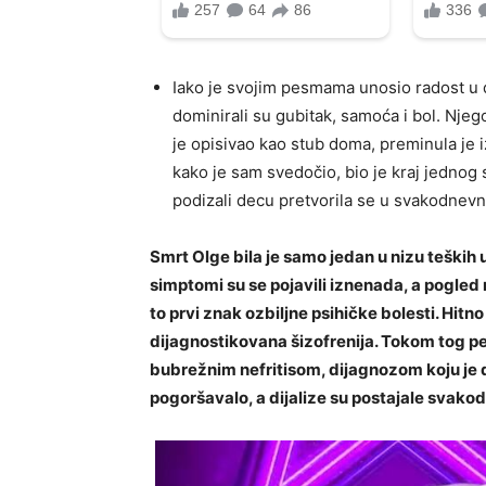
Iako je svojim pesmama unosio radost u
dominirali su gubitak, samoća i bol. Njeg
je opisivao kao stub doma, preminula je 
kako je sam svedočio, bio je kraj jednog 
podizali decu pretvorila se u svakodnevn
Smrt Olge bila je samo jedan u nizu teških 
simptomi su se pojavili iznenada, a pogled m
to prvi znak ozbiljne psihičke bolesti. Hit
dijagnostikovana šizofrenija. Tokom tog per
bubrežnim nefritisom, dijagnozom koju je d
pogoršavalo, a dijalize su postajale svako