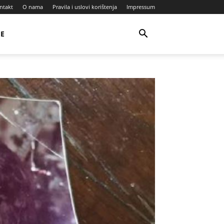
ntakt
O nama
Pravila i uslovi korištenja
Impressum
JE