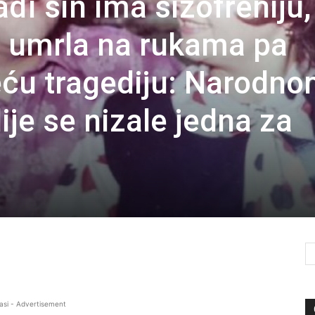
i sin ima šizofreniju,
 umrla na rukama pa
eću tragediju: Narodn
je se nizale jedna za
asi - Advertisement