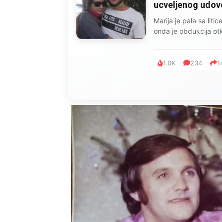
ucveljenog udovca
Marija je pala sa liti
onda je obdukcija otkr
1.0K
234
1