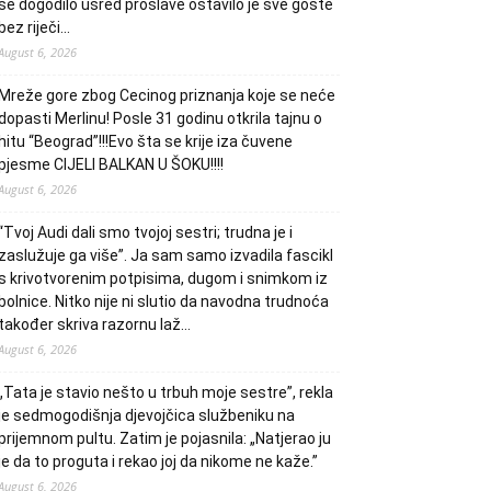
se dogodilo usred proslave ostavilo je sve goste
bez riječi…
August 6, 2026
Mreže gore zbog Cecinog priznanja koje se neće
dopasti Merlinu! Posle 31 godinu otkrila tajnu o
hitu “Beograd”!!!Evo šta se krije iza čuvene
pjesme CIJELI BALKAN U ŠOKU!!!!
August 6, 2026
“Tvoj Audi dali smo tvojoj sestri; trudna je i
zaslužuje ga više”. Ja sam samo izvadila fascikl
s krivotvorenim potpisima, dugom i snimkom iz
bolnice. Nitko nije ni slutio da navodna trudnoća
također skriva razornu laž…
August 6, 2026
„Tata je stavio nešto u trbuh moje sestre”, rekla
je sedmogodišnja djevojčica službeniku na
prijemnom pultu. Zatim je pojasnila: „Natjerao ju
je da to proguta i rekao joj da nikome ne kaže.”
August 6, 2026