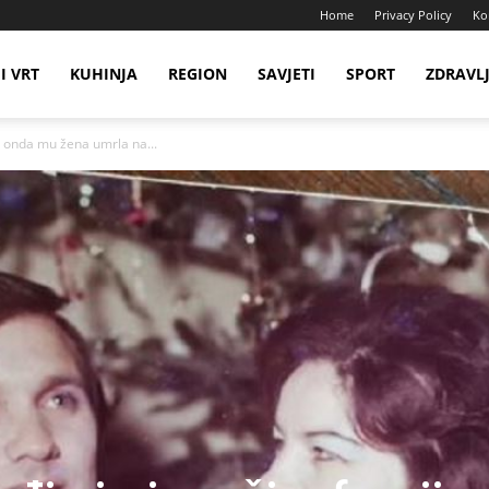
Home
Privacy Policy
Ko
I VRT
KUHINJA
REGION
SAVJETI
SPORT
ZDRAVL
a onda mu žena umrla na...