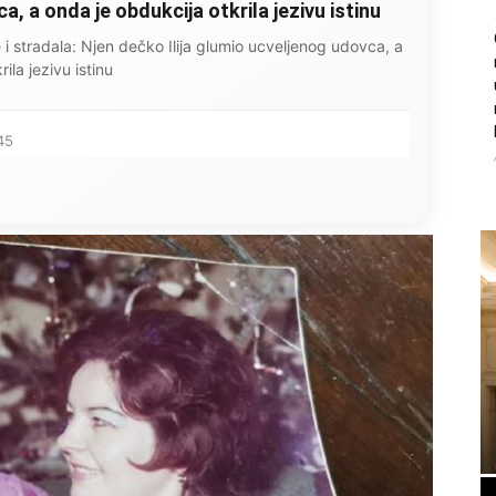
, a onda je obdukcija otkrila jezivu istinu
ce i stradala: Njen dečko Ilija glumio ucveljenog udovca, a
ila jezivu istinu
45