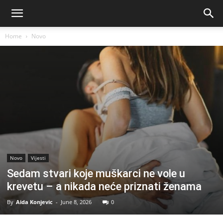
Home
Novo
Novo
Vijesti
Sedam stvari koje muškarci ne vole u
krevetu – a nikada neće priznati ženama
By
Aida Konjevic
-
June 8, 2026
0