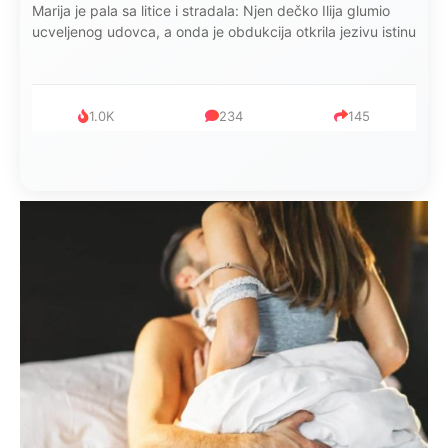
Marija je pala sa litice i stradala: Njen dečko Ilija glumio
ucveljenog udovca, a onda je obdukcija otkrila jezivu istinu
1.0K
234
145