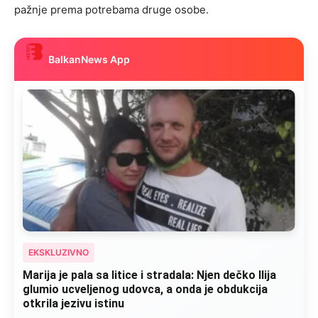
pažnje prema potrebama druge osobe.
BalkanNews App
EKSKLUZIVNO
Marija je pala sa litice i stradala: Njen dečko Ilija
glumio ucveljenog udovca, a onda je obdukcija
otkrila jezivu istinu