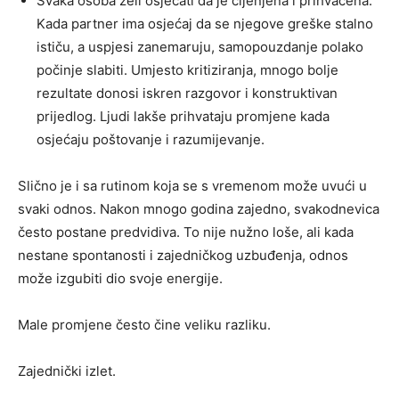
Svaka osoba želi osjećati da je cijenjena i prihvaćena.
Kada partner ima osjećaj da se njegove greške stalno
ističu, a uspjesi zanemaruju, samopouzdanje polako
počinje slabiti. Umjesto kritiziranja, mnogo bolje
rezultate donosi iskren razgovor i konstruktivan
prijedlog. Ljudi lakše prihvataju promjene kada
osjećaju poštovanje i razumijevanje.
Slično je i sa rutinom koja se s vremenom može uvući u
svaki odnos. Nakon mnogo godina zajedno, svakodnevica
često postane predvidiva. To nije nužno loše, ali kada
nestane spontanosti i zajedničkog uzbuđenja, odnos
može izgubiti dio svoje energije.
Male promjene često čine veliku razliku.
Zajednički izlet.