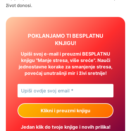
život donosi.
POKLANJAMO TI BESPLATNU
KNJIGU!
Upiši svoj e-mail i preuzmi BESPLATNU
knjigu "Manje stresa, više sreće". Nauči
jednostavne korake za smanjenje stresa,
povećaj unutrašnji mir i živi sretnije!
Jedan klik do tvoje knjige i novih prilika!